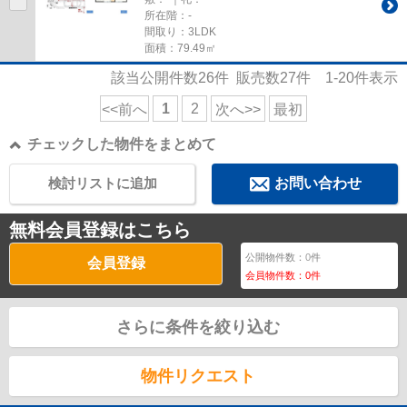
所在階：-
間取り：3LDK
面積：79.49㎡
該当公開件数
26
件 販売数
27
件
1-20
件表示
1
2
<<前へ
次へ>>
最初
チェックした物件をまとめて
検討リストに追加
お問い合わせ
無料会員登録はこちら
公開物件数：
0
件
会員登録
会員物件数：
0
件
さらに条件を絞り込む
物件リクエスト