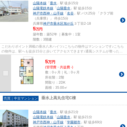
山陽本線
「
垂水
」駅 徒歩15分
山陽電鉄本線
「
山陽垂水
」駅 徒歩15分
神戸市西神・山手線
「
名谷
」駅 バス25分 「クラブ前
（兵庫県）」 停歩15分
兵庫県
神戸市垂水区
旭が丘
３丁目2-18
5
万円
築年数：築52年 ｜募集中：
1室
階数：3階建
こだわりポイント満載の垂水八木ハイツ♪こちらの物件はマンションです♪こちら
の物件は、駅へも徒歩15分と歩いてアクセスできます♪通風システムが整った換
気がしやすい物件です♪神戸市...
5
万
円
(管理費・共益費 -)
敷：0ヶ月｜礼：0ヶ月
所在階：2階
間取り：2DK
面積：35.00㎡
垂水上高丸住宅C棟
売買｜中古マンション
山陽本線
「
垂水
」駅 徒歩21分
山陽電鉄本線
「
山陽垂水
」駅 徒歩21分
神戸市西神・山手線
「
学園都市
」駅 徒歩69分