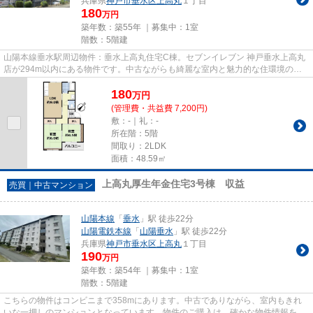
兵庫県
神戸市垂水区
上高丸
１丁目
180
万円
築年数：築55年 ｜募集中：
1室
階数：5階建
山陽本線垂水駅周辺物件：垂水上高丸住宅C棟。セブンイレブン 神戸垂水上高丸
店が294m以内にある物件です。中古ながらも綺麗な室内と魅力的な住環境のマ
ンションです。不動産情報のこ...
180
万
円
(管理費・共益費 7,200円)
敷：-｜礼：-
所在階：5階
間取り：2LDK
面積：48.59㎡
上高丸厚生年金住宅3号棟 収益
売買｜中古マンション
山陽本線
「
垂水
」駅 徒歩22分
山陽電鉄本線
「
山陽垂水
」駅 徒歩22分
兵庫県
神戸市垂水区
上高丸
１丁目
190
万円
築年数：築54年 ｜募集中：
1室
階数：5階建
こちらの物件はコンビニまで358mにあります。中古でありながら、室内もきれ
いな一押しのマンションとなっています。物件のご購入は、確かな物件情報をご