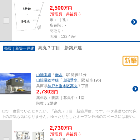
2,500
万
円
(管理費・共益費 -)
敷：-｜礼：-
所在階：-
間取り：-
面積：132.49㎡
高丸７丁目 新築戸建
売買｜新築一戸建
山陽本線
「
垂水
」駅 徒歩21分
山陽電鉄本線
「
山陽垂水
」駅 徒歩19分
兵庫県
神戸市垂水区
高丸
７丁目
2,730
万円
築年数：新築 ｜募集中：
1室
階数：2階建
ぜひ一度見ていただきたい、「高丸７丁目 新築戸建」です。ベタ基礎なので床
下の湿気も気になりません。ゆったりとしたオープン外構のスペースには花や緑
が溢れています。多くの方か...
2,730
万
円
(管理費・共益費 -)
敷：-｜礼：-