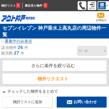
0
0
検討リスト
最近見た物件
お問合せ
セブンイレブン 神戸垂水上高丸店の周辺物件一
覧
募集中のみ表示
26
該当物件
件
27
販売数
件
さらに条件を絞り込む
物件リクエスト
チェックした物件をまとめて
検討リストに追加
お問い合わせ