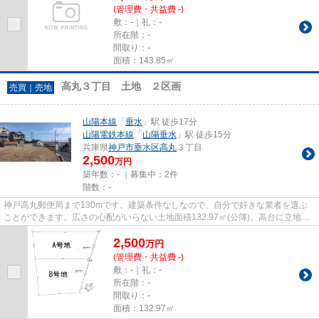
(管理費・共益費 -)
敷：-｜礼：-
所在階：-
間取り：-
面積：143.85㎡
高丸３丁目 土地 ２区画
売買｜売地
山陽本線
「
垂水
」駅 徒歩17分
山陽電鉄本線
「
山陽垂水
」駅 徒歩15分
兵庫県
神戸市垂水区
高丸
３丁目
2,500
万円
築年数：- ｜募集中：
2件
階数：-
神戸高丸郵便局まで130mです。建築条件なしなので、自分で好きな業者を選ぶ
ことができます。広さの心配がいらない土地面積132.97㎡(公簿)。高台に立地す
るので人が家の前に通らないの...
2,500
万
円
(管理費・共益費 -)
敷：-｜礼：-
所在階：-
間取り：-
面積：132.97㎡