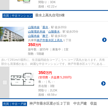
間取り：3DK
面積：42.22㎡
垂水上高丸住宅D棟
売買｜中古マンション
山陽本線
「
垂水
」駅 徒歩20分
山陽電鉄本線
「
山陽垂水
」駅 徒歩20分
山陽本線
「
舞子
」駅 徒歩31分
兵庫県
神戸市垂水区
上高丸
１丁目
350
万円
築年数：築55年 ｜募集中：
1室
階数：5階建
歩いて291mの場所に、生活協同組合コープこうべ コープ高丸があります。共有
部分も清潔感があり、綺麗な中古マンションです。神戸市垂水区エリアにある山
陽本線垂水周辺で物件探しをし...
350
万
円
(管理費・共益費 5,200円)
敷：-｜礼：-
所在階：3階
間取り：2LDK
面積：48.59㎡
神戸市垂水区星が丘２丁目 中古戸建 収益
売買｜中古一戸建