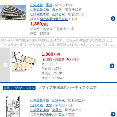
山陽本線
「
垂水
」駅 徒歩16分
山陽電鉄本線
「
霞ヶ丘
」駅 徒歩16分
山陽電鉄本線
「
山陽垂水
」駅 徒歩17分
兵庫県
神戸市垂水区
星が丘
１丁目
1,880
万円
築年数：築34年 ｜募集中：
1室
階数：10階建
家から472mの場所に垂水郵便局があります。こちらの10階建ての物件はいかが
でしょうか。中古でありながら、綺麗で機能的な設備のあるマンションです。こ
ちらは利便性の高いエレベータ...
1,880
万
円
(管理費・共益費 16,230円)
敷：-｜礼：-
所在階：10階
間取り：2LDK
面積：115.96㎡
ソフィア垂水高丸ハーティスクエア
売買｜中古マンション
山陽電鉄本線
「
山陽垂水
」駅 徒歩21分
山陽本線
「
垂水
」駅 徒歩23分
山陽電鉄本線
「
東垂水
」駅 徒歩26分
兵庫県
神戸市垂水区
高丸
７丁目