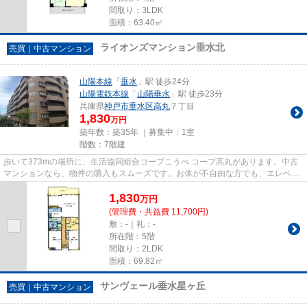
間取り：3LDK
面積：63.40㎡
ライオンズマンション垂水北
売買｜中古マンション
山陽本線
「
垂水
」駅 徒歩24分
山陽電鉄本線
「
山陽垂水
」駅 徒歩23分
兵庫県
神戸市垂水区
高丸
７丁目
1,830
万円
築年数：築35年 ｜募集中：
1室
階数：7階建
歩いて373mの場所に、生活協同組合コープこうべ コープ高丸があります。中古
マンションなら、物件の購入もスムーズです。お体が不自由な方でも、エレベー
ター付きの物件なので昇り降り...
1,830
万
円
(管理費・共益費 11,700円)
敷：-｜礼：-
所在階：5階
間取り：2LDK
面積：69.82㎡
サンヴェール垂水星ヶ丘
売買｜中古マンション