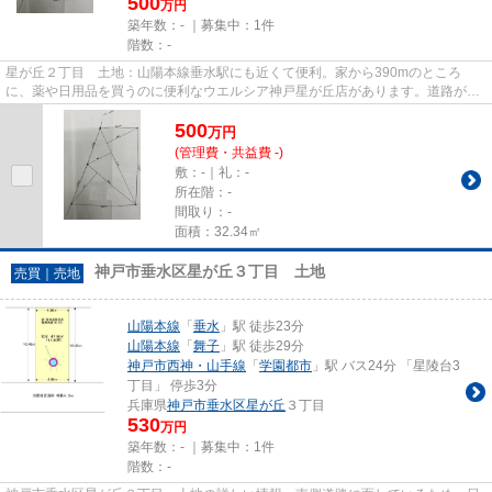
500
万円
築年数：- ｜募集中：
1件
階数：-
星が丘２丁目 土地：山陽本線垂水駅にも近くて便利。家から390mのところ
に、薬や日用品を買うのに便利なウエルシア神戸星が丘店があります。道路が南
側に面しているので、とてもニー...
500
万
円
(管理費・共益費 -)
敷：-｜礼：-
所在階：-
間取り：-
面積：32.34㎡
神戸市垂水区星が丘３丁目 土地
売買｜売地
山陽本線
「
垂水
」駅 徒歩23分
山陽本線
「
舞子
」駅 徒歩29分
神戸市西神・山手線
「
学園都市
」駅 バス24分 「星陵台3
丁目」 停歩3分
兵庫県
神戸市垂水区
星が丘
３丁目
530
万円
築年数：- ｜募集中：
1件
階数：-