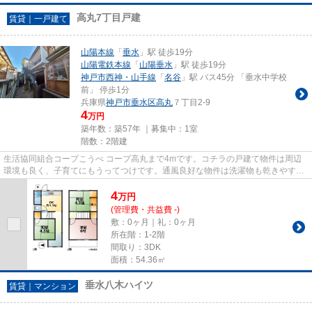
高丸7丁目戸建
賃貸｜一戸建て
山陽本線
「
垂水
」駅 徒歩19分
山陽電鉄本線
「
山陽垂水
」駅 徒歩19分
神戸市西神・山手線
「
名谷
」駅 バス45分 「垂水中学校
前」 停歩1分
兵庫県
神戸市垂水区
高丸
７丁目2-9
4
万円
築年数：築57年 ｜募集中：
1室
階数：2階建
生活協同組合コープこうべ コープ高丸まで4mです。コチラの戸建て物件は周辺
環境も良く、子育てにもうってつけです。通風良好な物件は洗濯物も乾きやすく
なっています。眺望良好な物件...
4
万
円
(管理費・共益費 -)
敷：0ヶ月｜礼：0ヶ月
所在階：1-2階
間取り：3DK
面積：54.36㎡
垂水八木ハイツ
賃貸｜マンション