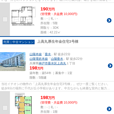
提供している当社にご依頼くだ...
190
万
円
(管理費・共益費 10,000円)
敷：-｜礼：-
所在階：5階
間取り：3DK
面積：42.22㎡
上高丸厚生年金住宅3号棟
売買｜中古マンション
山陽本線
「
垂水
」駅 徒歩22分
山陽電鉄本線
「
山陽垂水
」駅 徒歩22分
兵庫県
神戸市垂水区
上高丸
１丁目
198
万円
築年数：築54年 ｜募集中：
1室
階数：5階建
当社イチオシの物件の「上高丸厚生年金住宅3号棟」。ぜひ一度ご覧ください。
徒歩9分の場所に千代が丘小学校があります。中古ながらも綺麗な室内と魅力的
な住環境のマンションです。不...
198
万
円
(管理費・共益費 10,000円)
敷：-｜礼：-
所在階：1階