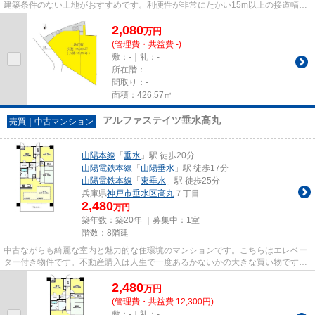
建築条件のない土地がおすすめです。利便性が非常にたかい15m以上の接道幅が
あります。土地面積は426.57㎡...
2,080
万
円
(管理費・共益費 -)
敷：-｜礼：-
所在階：-
間取り：-
面積：426.57㎡
アルファステイツ垂水高丸
売買｜中古マンション
山陽本線
「
垂水
」駅 徒歩20分
山陽電鉄本線
「
山陽垂水
」駅 徒歩17分
山陽電鉄本線
「
東垂水
」駅 徒歩25分
兵庫県
神戸市垂水区
高丸
７丁目
2,480
万円
築年数：築20年 ｜募集中：
1室
階数：8階建
中古ながらも綺麗な室内と魅力的な住環境のマンションです。こちらはエレベー
ター付き物件です。不動産購入は人生で一度あるかないかの大きな買い物です。
失敗したくないのであれば、...
2,480
万
円
(管理費・共益費 12,300円)
敷：-｜礼：-