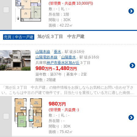
(管理費・共益費 10,000円)
敷：-｜礼：-
所在階：1階
間取り：3DK
面積：42.22㎡
旭が丘３丁目 中古戸建
売買｜中古一戸建
山陽本線
「
垂水
」駅 徒歩16分
山陽電鉄本線
「
山陽垂水
」駅 徒歩16分
兵庫県
神戸市垂水区
旭が丘
３丁目
980
1,480
万円～
万円
築年数：築37年 ｜募集中：
2室
階数：2階建
「旭が丘３丁目 中古戸建」の物件情報をお探しならお気軽にお問い合わせ下さ
い。こちらは中古の戸建て物件です。日当たりを重視している方に適した南側道
路になります。ご希望の物件...
980
万
円
(管理費・共益費 -)
敷：-｜礼：-
所在階：-
間取り：3DK
面積：75.42㎡