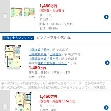
1,480
万
円
(管理費・共益費 -)
敷：-｜礼：-
所在階：-
間取り：5LDK＋1S(納戸)
面積：89.10㎡
ビラノーブル千代が丘
売買｜中古マンション
山陽本線
「
垂水
」駅 徒歩22分
山陽電鉄本線
「
山陽垂水
」駅 徒歩22分
山陽電鉄本線
「
霞ヶ丘
」駅 徒歩25分
兵庫県
神戸市垂水区
千代が丘
１丁目
1,450
万円
築年数：築30年 ｜募集中：
1室
階数：5階建
多くの方にとって便利で欠かせない条件でもあるエレベーター付きの物件です。
多くの方に好評な、清潔感のある室内が魅力の中古マンションです。不動産購入
は人生で一度あるかないかの...
1,450
万
円
(管理費・共益費 10,590円)
敷：-｜礼：-
所在階：4階