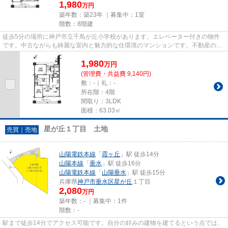
1,980
万円
築年数：築23年 ｜募集中：
1室
階数：8階建
徒歩5分の場所に神戸市立千鳥が丘小学校があります。エレベーター付きの物件
です。中古ながらも綺麗な室内と魅力的な住環境のマンションです。不動産のご
購入を検討しているが不動産の...
1,980
万
円
(管理費・共益費 9,140円)
敷：-｜礼：-
所在階：4階
間取り：3LDK
面積：63.03㎡
星が丘１丁目 土地
売買｜売地
山陽電鉄本線
「
霞ヶ丘
」駅 徒歩14分
山陽本線
「
垂水
」駅 徒歩16分
山陽電鉄本線
「
山陽垂水
」駅 徒歩15分
兵庫県
神戸市垂水区
星が丘
１丁目
2,080
万円
築年数：- ｜募集中：
1件
階数：-
駅まで徒歩14分でアクセス可能です。自分の好みの建物を建てるという点では、