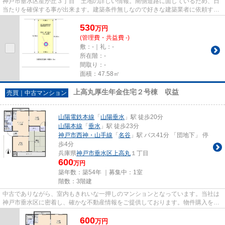
神戸市垂水区星が丘３丁目 土地の詳しい情報。南側道路に面しているため、日
当たりを確保する事が出来ます。建築条件無しなので好きな建築業者に依頼する
ことができます。土地面積は4...
530
万
円
(管理費・共益費 -)
敷：-｜礼：-
所在階：-
間取り：-
面積：47.58㎡
上高丸厚生年金住宅２号棟 収益
売買｜中古マンション
山陽電鉄本線
「
山陽垂水
」駅 徒歩20分
山陽本線
「
垂水
」駅 徒歩23分
神戸市西神・山手線
「
名谷
」駅 バス41分 「団地下」 停
歩4分
兵庫県
神戸市垂水区
上高丸
１丁目
600
万円
築年数：築54年 ｜募集中：
1室
階数：3階建
中古でありながら、室内もきれいな一押しのマンションとなっています。当社は
神戸市垂水区に密着し、確かな不動産情報をご提供しております。物件購入をご
検討の際には、当社へお気軽...
600
万
円