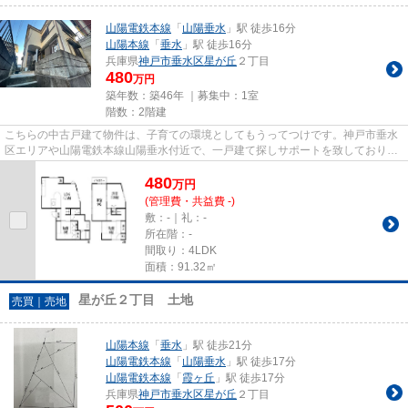
山陽電鉄本線
「
山陽垂水
」駅 徒歩16分
山陽本線
「
垂水
」駅 徒歩16分
兵庫県
神戸市垂水区
星が丘
２丁目
480
万円
築年数：築46年 ｜募集中：
1室
階数：2階建
こちらの中古戸建て物件は、子育ての環境としてもうってつけです。神戸市垂水
区エリアや山陽電鉄本線山陽垂水付近で、一戸建て探しサポートを致しておりま
す。マイホームの購入をご予...
480
万
円
(管理費・共益費 -)
敷：-｜礼：-
所在階：-
間取り：4LDK
面積：91.32㎡
星が丘２丁目 土地
売買｜売地
山陽本線
「
垂水
」駅 徒歩21分
山陽電鉄本線
「
山陽垂水
」駅 徒歩17分
山陽電鉄本線
「
霞ヶ丘
」駅 徒歩17分
兵庫県
神戸市垂水区
星が丘
２丁目