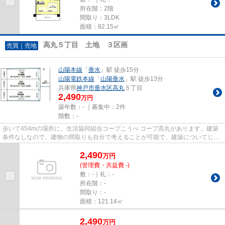
所在階：2階
間取り：3LDK
面積：82.15㎡
高丸５丁目 土地 ３区画
売買｜売地
山陽本線
「
垂水
」駅 徒歩15分
山陽電鉄本線
「
山陽垂水
」駅 徒歩13分
兵庫県
神戸市垂水区
高丸
５丁目
2,490
万円
築年数：- ｜募集中：
2件
階数：-
歩いて454mの場所に、生活協同組合コープこうべ コープ高丸があります。建築
条件なしなので、建物の間取りも自分で考えることが可能で、建築についてじっ
くり考えられます。こちらの土...
2,490
万
円
(管理費・共益費 -)
敷：-｜礼：-
所在階：-
間取り：-
面積：121.14㎡
2,490
万
円