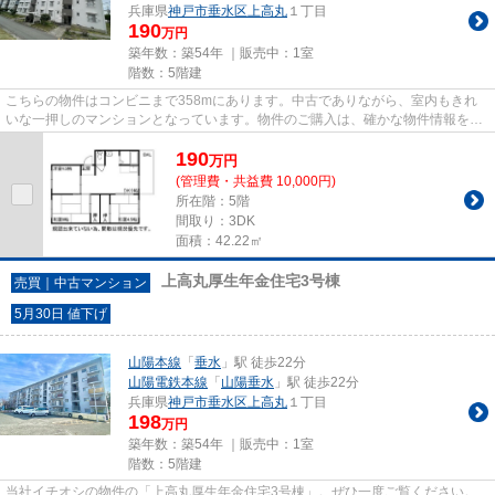
兵庫県
神戸市垂水区
上高丸
１丁目
190
万円
築年数：築54年 ｜販売中：
1室
階数：5階建
こちらの物件はコンビニまで358mにあります。中古でありながら、室内もきれ
いな一押しのマンションとなっています。物件のご購入は、確かな物件情報をご
提供している当社にご依頼くだ...
190
万
円
(管理費・共益費 10,000円)
所在階：5階
間取り：3DK
面積：42.22㎡
上高丸厚生年金住宅3号棟
売買｜中古マンション
5月30日 値下げ
山陽本線
「
垂水
」駅 徒歩22分
山陽電鉄本線
「
山陽垂水
」駅 徒歩22分
兵庫県
神戸市垂水区
上高丸
１丁目
198
万円
築年数：築54年 ｜販売中：
1室
階数：5階建
当社イチオシの物件の「上高丸厚生年金住宅3号棟」。ぜひ一度ご覧ください。