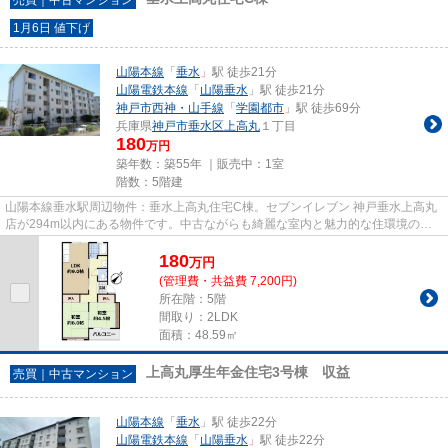
1月6日 値下げ
山陽本線
「
垂水
」駅 徒歩21分
山陽電鉄本線
「
山陽垂水
」駅 徒歩21分
神戸市西神・山手線
「
学園都市
」駅 徒歩69分
兵庫県
神戸市垂水区
上高丸
１丁目
180
万円
築年数：築55年 ｜販売中：
1室
階数：5階建
山陽本線垂水駅周辺物件：垂水上高丸住宅C棟。セブンイレブン 神戸垂水上高丸
店が294m以内にある物件です。中古ながらも綺麗な室内と魅力的な住環境のマ
ンションです。不動産情報のこ...
180
万
円
(管理費・共益費 7,200円)
所在階：5階
間取り：2LDK
面積：48.59㎡
上高丸厚生年金住宅3号棟 収益
売買｜中古マンション
山陽本線
「
垂水
」駅 徒歩22分
山陽電鉄本線
「
山陽垂水
」駅 徒歩22分