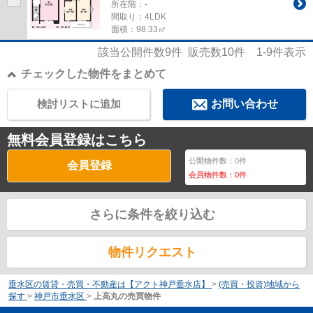
所在階：-
間取り：4LDK
面積：98.33㎡
該当公開件数
9
件 販売数
10
件
1-9
件表示
チェックした物件をまとめて
検討リストに追加
お問い合わせ
無料会員登録はこちら
公開物件数：
0
件
会員登録
会員物件数：
0
件
さらに条件を絞り込む
物件リクエスト
垂水区の賃貸・売買・不動産は【アクト神戸垂水店】
>
(売買・投資)地域から
探す
>
神戸市垂水区
>
上高丸の売買物件