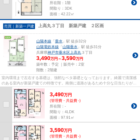
所在階：1階
間取り：3DK
面積：42.22㎡
上高丸３丁目 新築戸建 ２区画
売買｜新築一戸建
山陽本線
「
垂水
」駅 徒歩32分
山陽電鉄本線
「
山陽垂水
」駅 徒歩31分
兵庫県
神戸市垂水区
上高丸
３丁目
3,490
3,590
万円～
万円
築年数：予定 ｜販売中：
2室
階数：2階建
室内環境まで左右する基礎は、強靭なベタ基礎となっております。綺麗で清潔感
のある室内が新築戸建ての特徴です。南側に道路があるため十分な日当たりが確
保できます。コチラの物件は...
3,490
万
円
(管理費・共益費 -)
所在階：-
間取り：4LDK
面積：97.91㎡
3,590
万
円
(管理費・共益費 -)