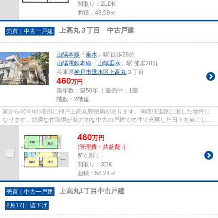
間取り：2LDK
面積：48.59㎡
上高丸３丁目 中古戸建
売買｜中古一戸建
山陽本線
「
垂水
」駅 徒歩28分
山陽電鉄本線
「
山陽垂水
」駅 徒歩28分
兵庫県
神戸市垂水区
上高丸
３丁目
460
万円
築年数：築56年 ｜販売中：
1室
階数：2階建
家から404mの場所に神戸上高丸郵便局があります。南西側道路に面した物件に
なります。快適な住環境が魅力的な中古の戸建て物件で充実した日々を過ごしま
せんか。不動産をお探しの方は...
460
万
円
(管理費・共益費 -)
所在階：-
間取り：3DK
面積：58.21㎡
上高丸1丁目中古戸建
売買｜中古一戸建
8月17日 値下げ