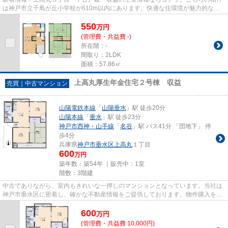
は神戸市立千鳥が丘小学校が610m以内にあります。快適な住環境が魅力的な中
古の戸建て物件で充実した日々...
550
万
円
(管理費・共益費 -)
所在階：-
間取り：2LDK
面積：57.86㎡
上高丸厚生年金住宅２号棟 収益
売買｜中古マンション
山陽電鉄本線
「
山陽垂水
」駅 徒歩20分
山陽本線
「
垂水
」駅 徒歩23分
神戸市西神・山手線
「
名谷
」駅 バス41分 「団地下」 停
歩4分
兵庫県
神戸市垂水区
上高丸
１丁目
600
万円
築年数：築54年 ｜販売中：
1室
階数：3階建
中古でありながら、室内もきれいな一押しのマンションとなっています。当社は
神戸市垂水区に密着し、確かな不動産情報をご提供しております。物件購入をご
検討の際には、当社へお気軽...
600
万
円
(管理費・共益費 10,000円)