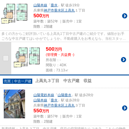
山陽本線
「
垂水
」駅 徒歩19分
兵庫県
神戸市垂水区
上高丸
１丁目
500
万円
築年数：築52年 ｜販売中：
1室
階数：2階建
多くの方からご好評頂いている上高丸1丁目中古戸建のご紹介です。値段がお手
ごろな中古戸建てはいかがでしょうか。不動産購入をお考えなら、当社スタッフ
までお問い合わせください。山...
500
万
円
(管理費・共益費 -)
所在階：-
間取り：4DK
面積：73.13㎡
上高丸３丁目 中古戸建 収益
売買｜中古一戸建
山陽電鉄本線
「
山陽垂水
」駅 徒歩28分
山陽本線
「
垂水
」駅 徒歩28分
兵庫県
神戸市垂水区
上高丸
３丁目
550
万円
築年数：築57年 ｜販売中：
1室
階数：2階建
新着情報：上高丸３丁目 中古戸建 収益の空室情報ならコチラ。こちらの物件