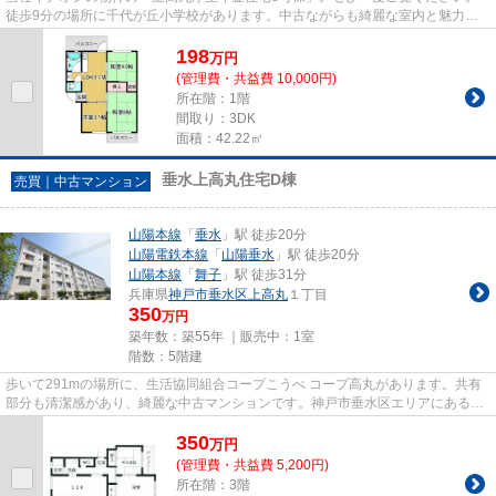
徒歩9分の場所に千代が丘小学校があります。中古ながらも綺麗な室内と魅力的
な住環境のマンションです。不...
198
万
円
(管理費・共益費 10,000円)
所在階：1階
間取り：3DK
面積：42.22㎡
垂水上高丸住宅D棟
売買｜中古マンション
山陽本線
「
垂水
」駅 徒歩20分
山陽電鉄本線
「
山陽垂水
」駅 徒歩20分
山陽本線
「
舞子
」駅 徒歩31分
兵庫県
神戸市垂水区
上高丸
１丁目
350
万円
築年数：築55年 ｜販売中：
1室
階数：5階建
歩いて291mの場所に、生活協同組合コープこうべ コープ高丸があります。共有
部分も清潔感があり、綺麗な中古マンションです。神戸市垂水区エリアにある山
陽本線垂水周辺で物件探しをし...
350
万
円
(管理費・共益費 5,200円)
所在階：3階