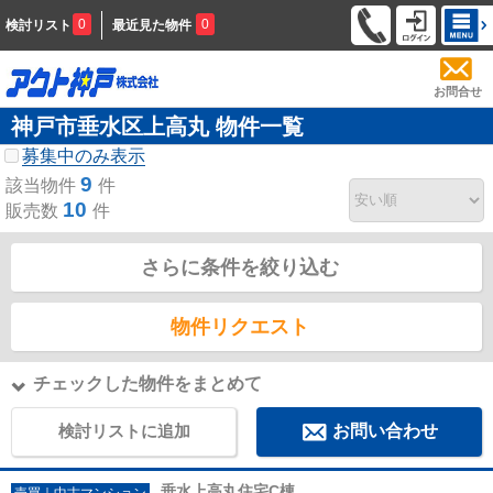
0
0
検討リスト
最近見た物件
お問合せ
神戸市垂水区上高丸 物件一覧
募集中のみ表示
9
該当物件
件
10
販売数
件
さらに条件を絞り込む
物件リクエスト
チェックした物件をまとめて
検討リストに追加
お問い合わせ
垂水上高丸住宅C棟
売買｜中古マンション