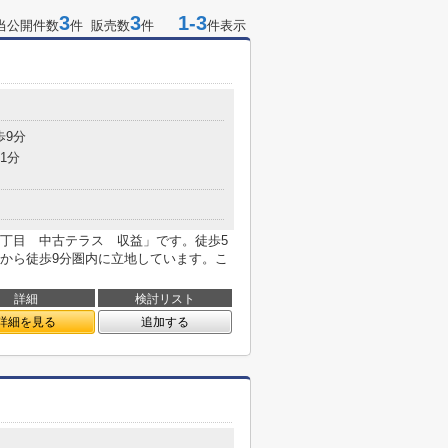
3
3
1-3
当公開件数
件 販売数
件
件表示
目
歩9分
1分
丁目 中古テラス 収益」です。徒歩5
から徒歩9分圏内に立地しています。こ
詳細
検討リスト
詳細を見る
追加する