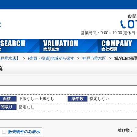
営業時間：9:00～19:00
定休日
神戸垂水店】
>
(売買・投資)地域から探す
>
神戸市垂水区
>
城が山の売
覧
面積
下限なし～上限なし
築年数
指定しない
間取り
指定なし
並び順：
販売物件のみ表示