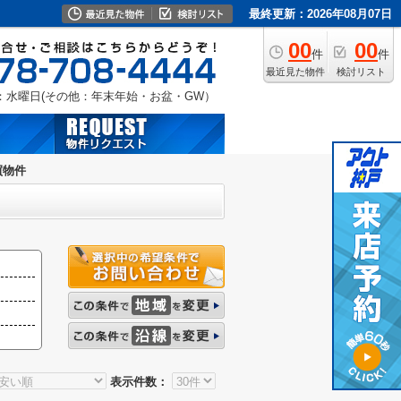
最終更新：2026年08月07日
00
00
件
件
最近見た物件
検討リスト
：水曜日(その他：年末年始・お盆・GW）
買物件
表示件数：