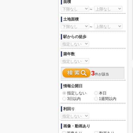
面積
～
土地面積
～
駅からの徒歩
築年数
3
件が該当
情報公開日
指定しない
本日
3日以内
1週間以内
利回り
画像・動画あり