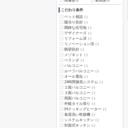
画像あり
動画あり
こだわり条件
ペット相談
(-)
陽当り良好
(-)
閑静な住宅地
(-)
デザイナーズ
(-)
リフォーム済
(-)
リノベーション済
(-)
眺望良好
(-)
メゾネット
(-)
ベランダ
(-)
バルコニー
(-)
ルーフバルコニー
(-)
オール電化
(-)
24時間換気システム
(-)
２面バルコニー
(-)
３面バルコニー
(-)
両面バルコニー
(-)
外観タイル張り
(-)
IHクッキングヒーター
(-)
食器洗い乾燥機
(-)
システムキッチン
(-)
対面式キッチン
(-)