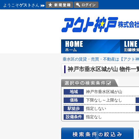
ようこそ
ゲスト
さん
垂水区の賃貸・売買・不動産は【アクト
神戸市垂水区城が山 物件一
地域
神戸市垂水区城が山
価格
下限なし～上限なし
駅徒歩
指定しない
設備条件
指定なし