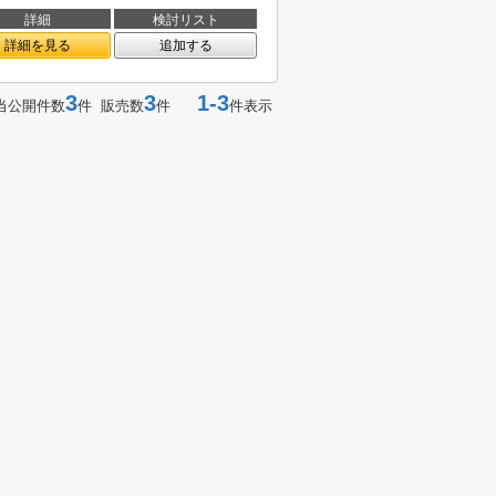
詳細
検討リスト
詳細を見る
追加する
3
3
1-3
当公開件数
件 販売数
件
件表示