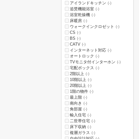
アイランドキッチン
(-)
追焚機能浴室
(-)
浴室乾燥機
(-)
床暖房
(-)
ウォークインクロゼット
(-)
CS
(-)
BS
(-)
CATV
(-)
インターネット対応
(-)
オートロック
(-)
TVモニタ付インターホン
(-)
宅配ボックス
(-)
2階以上
(-)
10階以上
(-)
20階以上
(-)
1階の物件
(-)
最上階
(-)
南向き
(-)
角部屋
(-)
輸入住宅
(-)
二世帯住宅
(-)
床下収納
(-)
複層ガラス
(-)
自由設計対応
(-)