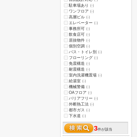
駐車場あり
(-)
ワンフロア
(-)
高層ビル
(-)
エレベーター
(-)
事務所可
(-)
飲食店可
(-)
居抜物件
(-)
個別空調
(-)
バス・トイレ別
(-)
フローリング
(-)
免震構造
(-)
耐震構造
(-)
室内洗濯機置場
(-)
給湯室
(-)
機械警備
(-)
OAフロア
(-)
バリアフリー
(-)
外断熱工法
(-)
都市ガス
(-)
下水道
(-)
3
件が該当