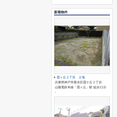
新着物件
霞ヶ丘２丁目 土地
兵庫県神戸市垂水区霞ケ丘２丁目
山陽電鉄本線「霞ヶ丘」駅 徒歩11分
-