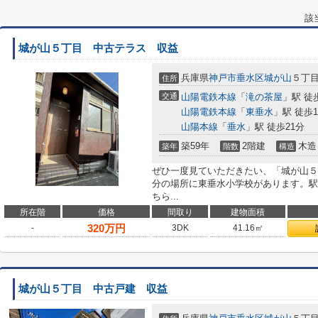
該
城が山５丁目 中古テラス 収益
兵庫県
神戸市垂水区
城が山
５丁
住所
交通
山陽電鉄本線
「
滝の茶屋
」駅 徒
山陽電鉄本線
「
東垂水
」駅 徒歩1
山陽本線
「
垂水
」駅 徒歩21分
築59年
2階建
木造
築年
階数
構造
ぜひ一度見ていただきたい、「城が山５
分の場所に東垂水小学校があります。駅
ちら...
所在階
価格
間取り
建物面積
320
万円
-
3DK
41.16㎡
城が山５丁目 中古戸建 収益