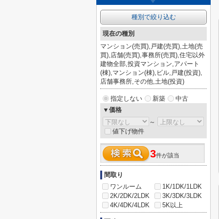
種別で絞り込む
現在の種別
マンション(売買),戸建(売買),土地(売
買),店舗(売買),事務所(売買),住宅以外
建物全部,投資マンション,アパート
(棟),マンション(棟),ビル,戸建(投資),
店舗事務所,その他,土地(投資)
指定しない
新築
中古
▼価格
～
値下げ物件
3
件が該当
間取り
ワンルーム
1K/1DK/1LDK
2K/2DK/2LDK
3K/3DK/3LDK
4K/4DK/4LDK
5K以上