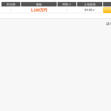
所在階
価格
間取り
土地面積
1,150
万円
-
-
94.80㎡
該