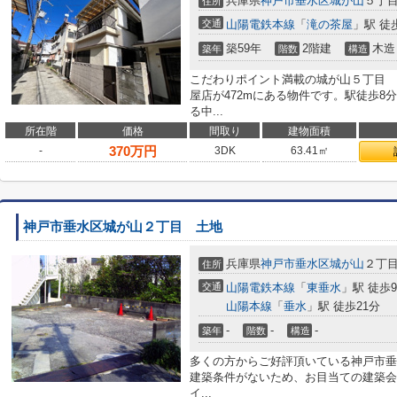
兵庫県
神戸市垂水区
城が山
５丁
住所
交通
山陽電鉄本線
「
滝の茶屋
」駅 徒
築59年
2階建
木造
築年
階数
構造
こだわりポイント満載の城が山５丁目 
屋店が472mにある物件です。駅徒歩8
る中...
所在階
価格
間取り
建物面積
370
万円
-
3DK
63.41㎡
神戸市垂水区城が山２丁目 土地
兵庫県
神戸市垂水区
城が山
２丁
住所
交通
山陽電鉄本線
「
東垂水
」駅 徒歩
山陽本線
「
垂水
」駅 徒歩21分
-
-
-
築年
階数
構造
多くの方からご好評頂いている神戸市垂
建築条件がないため、お目当ての建築会
イ...