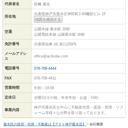
代表者名
田﨑 廣光
兵庫県神戸市垂水区神田町2-40磯部ビル 1F
所在地
地図を確認する
山陽本線 垂水駅 30秒
交通
山陽電鉄本線 山陽垂水駅 30秒
免許番号
兵庫県知事 (4) 第11259号
メールアドレ
office@actkobe.com
ス
電話番号
078-708-4444
FAX
078-708-4411
営業時間
9:00～19:00
定休日
水曜日(その他：年末年始・お盆・GW）
神戸市垂水区を中心に不動産売買・賃貸・管理・リフ
事業内容
ォーム等様々な分野を取り扱っております。
垂水区の賃貸・売買・不動産は【アクト神戸垂水店】
>
会社概要