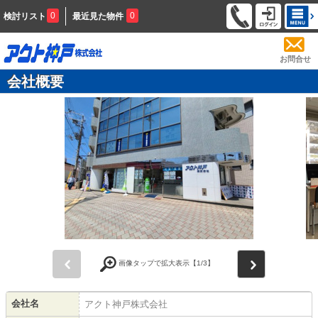
0
0
検討リスト
最近見た物件
お問合せ
会社概要
前
次
画像タップで拡大表示【
1
/3】
会社名
アクト神戸株式会社