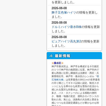
を更新しました。
2026-08-08
舞子五色塚ハイツ
の情報を更新し
ました。
2026-08-08
ドルミハイツ垂水B棟
の情報を更新
しました。
2026-08-08
ピュアハイツ高丸第2
の情報を更新
しました。
☆
垂水区
☆
神戸市垂水区は、神戸市を構成する９行政区
の１つで神戸市の南西部に位置。
神戸市内で
最も西側に位置し隣接区は須磨区・西区・兵
庫県明石市。神戸市・垂水区のシンボル「
明
石海峡大橋
」は世界最長の3911ｍの世界最長
の吊り橋としてギネス記録に認定。観光スポ
ットにもなる華やかな絶景を普段の生活から
感じれる贅沢な街垂水は、駅前の商業施設の
多さ、バス・タクシーのによる移動の便利
さ、物価・地価の安定、便利さのバランスの
取れた街。海と山、淡路島の大自然と歴史を
感じつつも生活面交通面などが豊かなのも特