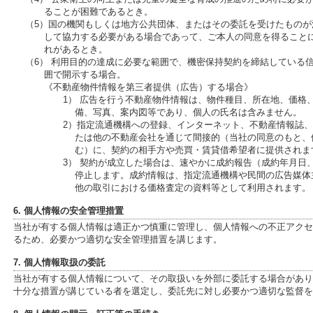
ることが困難であるとき。
（5）国の機関もしくは地方公共団体、またはその委託を受けたもの
して協力する必要がある場合であって、ご本人の同意を得ること
れがあるとき。
（6） 利用目的の達成に必要な範囲で、機密保持契約を締結している
囲で開示する場合。
《不動産物件情報を第三者提供（広告）する場合》
1） 広告を行う不動産物件情報は、物件種目、所在地、価格
備、写真、案内図等であり、個人の氏名は含みません。
2）指定流通機構への登録、インターネット、不動産情報誌
たは他の不動産会社を通じて間接的（当社の同意のもと、
む）に、契約の相手方や売買・賃貸借希望者に提供されま
3） 契約が成立した場合は、速やかに成約報告（成約年月日
停止します。成約情報は、指定流通機構や民間の広告媒体
他の取引における価格査定の資料等として利用されます。
6. 個人情報の安全管理措置
当社が有する個人情報は適正かつ慎重に管理し、個人情報への不正アクセ
るため、必要かつ適切な安全管理措置を講じます。
7. 個人情報取扱の委託
当社が有する個人情報について、その取扱いを外部に委託する場合があり
十分な措置が講じている者を選定し、委託先に対し必要かつ適切な監督を