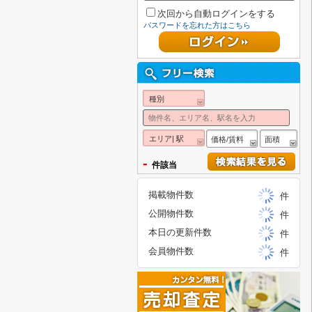
次回から自動ログインをする
パスワードを忘れた方はこちら
種別
エリア| 駅
価格/賃料
面積
-
件該当
掲載物件数
件
公開物件数
件
本日の更新件数
件
会員物件数
件