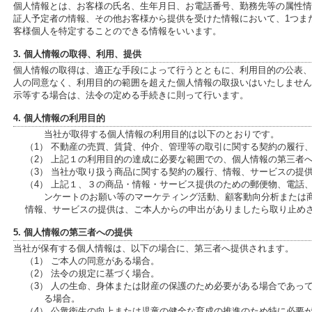
個人情報とは、お客様の氏名、生年月日、お電話番号、勤務先等の属性情報、
証人予定者の情報、その他お客様から提供を受けた情報において、1つま
客様個人を特定することのできる情報をいいます。
3. 個人情報の取得、利用、提供
個人情報の取得は、適正な手段によって行うとともに、利用目的の公表、
人の同意なく、利用目的の範囲を超えた個人情報の取扱いはいたしません
示等する場合は、法令の定める手続きに則って行います。
4. 個人情報の利用目的
当社が取得する個人情報の利用目的は以下のとおりです。
（1） 不動産の売買、賃貸、仲介、管理等の取引に関する契約の履行
（2） 上記１の利用目的の達成に必要な範囲での、個人情報の第三者
（3） 当社が取り扱う商品に関する契約の履行、情報、サービスの提
（4） 上記１、３の商品・情報・サービス提供のための郵便物、電話
ンケートのお願い等のマーケティング活動、顧客動向分析または
情報、サービスの提供は、ご本人からの申出がありましたら取り止め
5. 個人情報の第三者への提供
当社が保有する個人情報は、以下の場合に、第三者へ提供されます。
（1） ご本人の同意がある場合。
（2） 法令の規定に基づく場合。
（3） 人の生命、身体または財産の保護のため必要がある場合であっ
る場合。
（4） 公衆衛生の向上または児童の健全な育成の推進のため特に必要