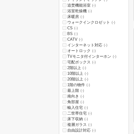
追焚機能浴室
(-)
浴室乾燥機
(-)
床暖房
(-)
ウォークインクロゼット
(-)
CS
(-)
BS
(-)
CATV
(-)
インターネット対応
(-)
オートロック
(-)
TVモニタ付インターホン
(-)
宅配ボックス
(-)
2階以上
(-)
10階以上
(-)
20階以上
(-)
1階の物件
(-)
最上階
(-)
南向き
(-)
角部屋
(-)
輸入住宅
(-)
二世帯住宅
(-)
床下収納
(-)
複層ガラス
(-)
自由設計対応
(-)