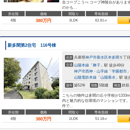
合コープこうべ コープ神陵台がありま
のかも...
所在階
価格
間取り
専有面積
380
万円
4階
3LDK
62.81㎡
新多聞第2住宅 116号棟
兵庫県
神戸市垂水区
本多聞
５丁
住所
交通
山陽本線
「
舞子
」駅 徒歩49分
神戸市西神・山手線
「
学園都市
」
山陽電鉄本線
「
山陽垂水
」駅 徒
築52年
5階建
鉄筋
築年
階数
構造
こちらの物件は多聞の丘小学校が1333
内と魅力的な住環境のマンションです。
件で...
所在階
価格
間取り
専有面積
380
万円
4階
2LDK
51.18㎡