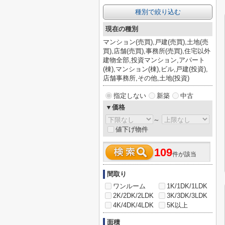
種別で絞り込む
現在の種別
マンション(売買),戸建(売買),土地(売
買),店舗(売買),事務所(売買),住宅以外
建物全部,投資マンション,アパート
(棟),マンション(棟),ビル,戸建(投資),
店舗事務所,その他,土地(投資)
指定しない
新築
中古
▼価格
～
値下げ物件
109
件が該当
間取り
ワンルーム
1K/1DK/1LDK
2K/2DK/2LDK
3K/3DK/3LDK
4K/4DK/4LDK
5K以上
面積