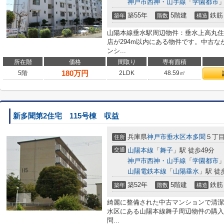
神戸市西神・山手線
「
学園都市
」
築55年
5階建
鉄筋
築年
階数
構造
山陽本線垂水駅周辺物件：垂水上高丸住
店が294m以内にある物件です。中古
ンシ...
所在階
価格
間取り
専有面積
180
万円
5階
2LDK
48.59㎡
新多聞第2住宅 115号棟 収益
兵庫県
神戸市垂水区
本多聞
５丁
住所
交通
山陽本線
「
舞子
」駅 徒歩49分
神戸市西神・山手線
「
学園都市
」
山陽電鉄本線
「
山陽垂水
」駅 徒
築52年
5階建
鉄筋
築年
階数
構造
綺麗に整備された中古マンションで清潔
水区にある山陽本線舞子周辺物件の購入
問...