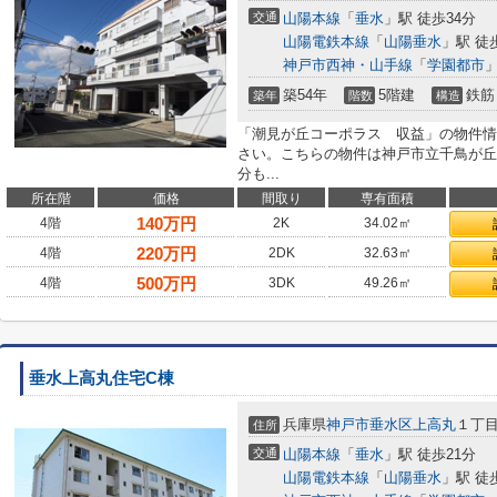
交通
山陽本線
「
垂水
」駅 徒歩34分
山陽電鉄本線
「
山陽垂水
」駅 徒
神戸市西神・山手線
「
学園都市
」
築54年
5階建
鉄筋
築年
階数
構造
「潮見が丘コーポラス 収益」の物件情
さい。こちらの物件は神戸市立千鳥が丘
分も...
所在階
価格
間取り
専有面積
140
万円
4階
2K
34.02㎡
220
万円
4階
2DK
32.63㎡
500
万円
4階
3DK
49.26㎡
垂水上高丸住宅C棟
兵庫県
神戸市垂水区
上高丸
１丁
住所
交通
山陽本線
「
垂水
」駅 徒歩21分
山陽電鉄本線
「
山陽垂水
」駅 徒