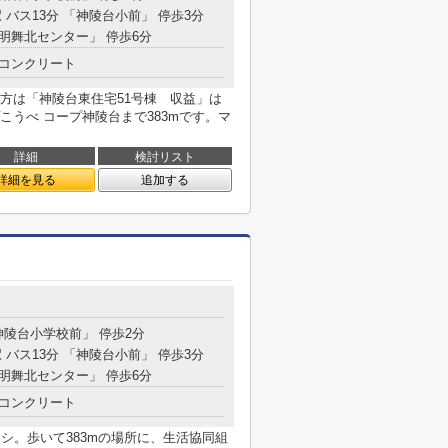
 バス13分 「神陵台小前」 停歩3分
「明舞北センター」 停歩6分
コンクリート
方は「神陵台東住宅51号棟 収益」は
うべ コープ神陵台まで383mです。マ
詳細
検討リスト
詳細を見る
追加する
目
神陵台小学校前」 停歩2分
 バス13分 「神陵台小前」 停歩3分
「明舞北センター」 停歩6分
コンクリート
シ。歩いて383mの場所に、生活協同組