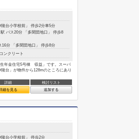
目
神陵台小学校前」 停歩2分車5分
駅 バス20分 「多聞団地口」 停歩8
ス16分 「多聞団地口」 停歩8分
コンクリート
生年金住宅5号棟 収益」です。スーパ
陵台」が物件から128mのところにあり
詳細
検討リスト
詳細を見る
追加する
目
神陵台小学校前」 停歩2分