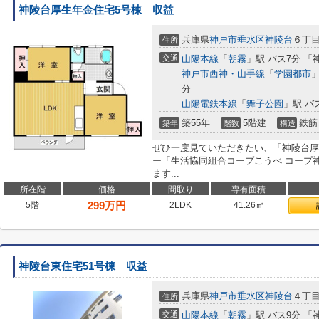
神陵台厚生年金住宅5号棟 収益
兵庫県
神戸市垂水区
神陵台
６丁
住所
交通
山陽本線
「
朝霧
」駅 バス7分 「
神戸市西神・山手線
「
学園都市
」
分
山陽電鉄本線
「
舞子公園
」駅 バ
築55年
5階建
鉄筋
築年
階数
構造
ぜひ一度見ていただきたい、「神陵台厚
ー「生活協同組合コープこうべ コープ神
ます...
所在階
価格
間取り
専有面積
299
万円
5階
2LDK
41.26㎡
神陵台東住宅51号棟 収益
兵庫県
神戸市垂水区
神陵台
４丁
住所
交通
山陽本線
「
朝霧
」駅 バス9分 「