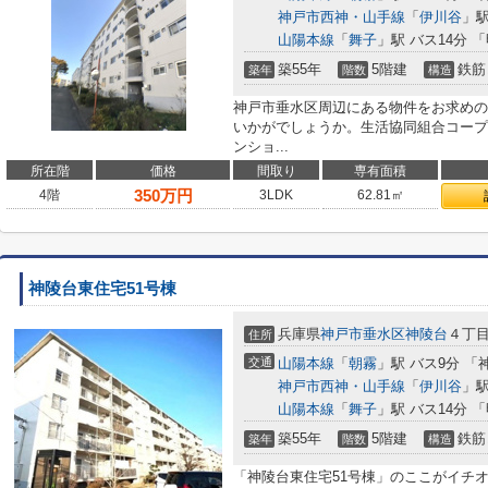
神戸市西神・山手線
「
伊川谷
」駅
山陽本線
「
舞子
」駅 バス14分 
築55年
5階建
鉄筋
築年
階数
構造
神戸市垂水区周辺にある物件をお求めの
いかがでしょうか。生活協同組合コープこ
ンショ...
所在階
価格
間取り
専有面積
350
万円
4階
3LDK
62.81㎡
神陵台東住宅51号棟
兵庫県
神戸市垂水区
神陵台
４丁
住所
交通
山陽本線
「
朝霧
」駅 バス9分 「
神戸市西神・山手線
「
伊川谷
」駅
山陽本線
「
舞子
」駅 バス14分 
築55年
5階建
鉄筋
築年
階数
構造
「神陵台東住宅51号棟」のここがイチオ