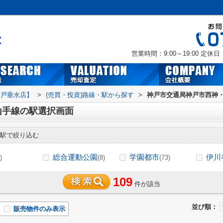
営業時間：9:00～19:00
定休日
神戸垂水店】
>
(売買・投資)路線・駅から探す
>
神戸市交通局神戸市西神
山手線の駅選択画面
駅で絞り込む
総合運動公園
学園都市
伊川
)
(8)
(73)
109
件が該当
並び順：
販売物件のみ表示