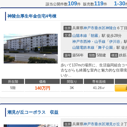
109
119
1-30
該当公開件数
件 販売数
件
神陵台厚生年金住宅4号棟
兵庫県
神戸市垂水区
神陵台
６丁
住所
交通
山陽本線
「
朝霧
」駅 徒歩28分
神戸市西神・山手線
「
伊川谷
」駅
山陽電鉄本線
「
舞子公園
」駅 徒
築56年
5階建
鉄筋
築年
階数
構造
歩いて137mの場所に、生活協同組合コ
古ながらも綺麗な室内と魅力的な住環境
いか...
所在階
価格
間取り
専有面積
140
万円
5階
3K
41.26㎡
潮見が丘コーポラス 収益
兵庫県
神戸市垂水区
潮見が丘
２
住所