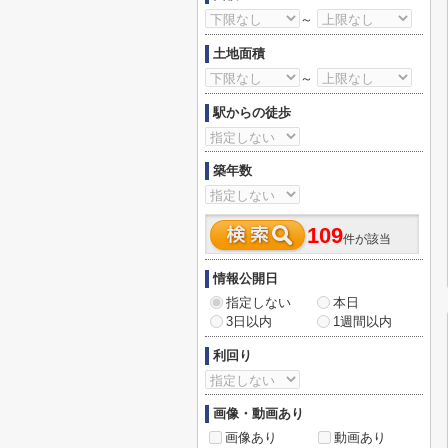
～
土地面積
～
駅からの徒歩
築年数
109
件が該当
情報公開日
指定しない
本日
3日以内
1週間以内
利回り
画像・動画あり
画像あり
動画あり