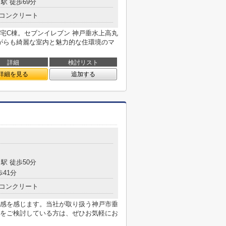
駅 徒歩69分
コンクリート
宅C棟。セブンイレブン 神戸垂水上高丸
ながらも綺麗な室内と魅力的な住環境のマ
詳細
検討リスト
詳細を見る
追加する
目
駅 徒歩50分
歩41分
コンクリート
感を感じます。当社が取り扱う神戸市垂
をご検討している方は、ぜひお気軽にお