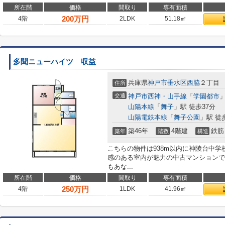
所在階
価格
間取り
専有面積
200
万円
4階
2LDK
51.18㎡
多聞ニューハイツ 収益
兵庫県
神戸市垂水区
西脇
２丁目
住所
交通
神戸市西神・山手線
「
学園都市
」
山陽本線
「
舞子
」駅 徒歩37分
山陽電鉄本線
「
舞子公園
」駅 徒
築46年
4階建
鉄筋
築年
階数
構造
こちらの物件は938m以内に神陵台中
感のある室内が魅力の中古マンションで
もあな...
所在階
価格
間取り
専有面積
250
万円
4階
1LDK
41.96㎡