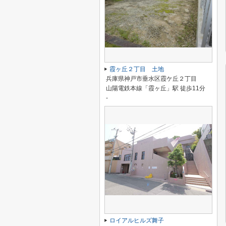
霞ヶ丘２丁目 土地
兵庫県神戸市垂水区霞ケ丘２丁目
山陽電鉄本線「霞ヶ丘」駅 徒歩11分
-
ロイアルヒルズ舞子