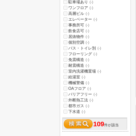
駐車場あり
(-)
ワンフロア
(-)
高層ビル
(-)
エレベーター
(-)
事務所可
(-)
飲食店可
(-)
居抜物件
(-)
個別空調
(-)
バス・トイレ別
(-)
フローリング
(-)
免震構造
(-)
耐震構造
(-)
室内洗濯機置場
(-)
給湯室
(-)
機械警備
(-)
OAフロア
(-)
バリアフリー
(-)
外断熱工法
(-)
都市ガス
(-)
下水道
(-)
109
件が該当