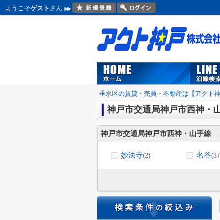
ようこそ
ゲスト
さん
垂水区の賃貸・売買・不動産は【アクト
神戸市交通局神戸市西神・
神戸市交通局神戸市西神・山手線
妙法寺
名谷
(2)
(37