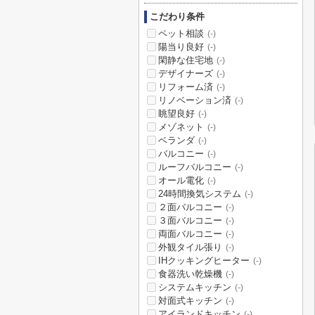
こだわり条件
ペット相談
(-)
陽当り良好
(-)
閑静な住宅地
(-)
デザイナーズ
(-)
リフォーム済
(-)
リノベーション済
(-)
眺望良好
(-)
メゾネット
(-)
ベランダ
(-)
バルコニー
(-)
ルーフバルコニー
(-)
オール電化
(-)
24時間換気システム
(-)
２面バルコニー
(-)
３面バルコニー
(-)
両面バルコニー
(-)
外観タイル張り
(-)
IHクッキングヒーター
(-)
食器洗い乾燥機
(-)
システムキッチン
(-)
対面式キッチン
(-)
アイランドキッチン
(-)