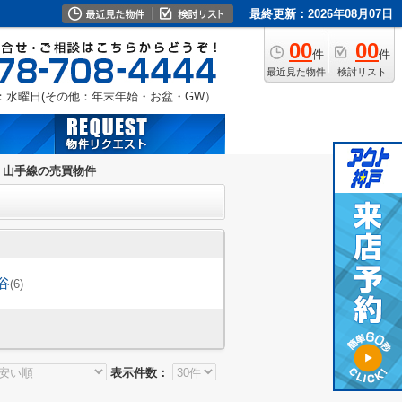
最終更新：2026年08月07日
00
00
件
件
最近見た物件
検討リスト
：水曜日(その他：年末年始・お盆・GW）
・山手線の売買物件
谷
(6)
表示件数：