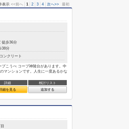
件表示
<<前へ
1
2
3
4
次へ>>
最初
目
 徒歩36分
歩38分
コンクリート
ープこうべ コープ神陵台があります。中
のマンションです。人生に一度あるかな
詳細
検討リスト
詳細を見る
追加する
丁目