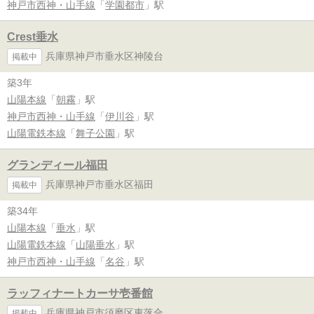
神戸市西神・山手線
「
学園都市
」駅
Crest垂水
兵庫県神戸市垂水区神陵台
掲載中
築3年
山陽本線
「
朝霧
」駅
神戸市西神・山手線
「
伊川谷
」駅
山陽電鉄本線
「
舞子公園
」駅
グランディール福田
兵庫県神戸市垂水区福田
掲載中
築34年
山陽本線
「
垂水
」駅
山陽電鉄本線
「
山陽垂水
」駅
神戸市西神・山手線
「
名谷
」駅
ラッフィナートカーサ壱番館
兵庫県神戸市須磨区東落合
掲載中