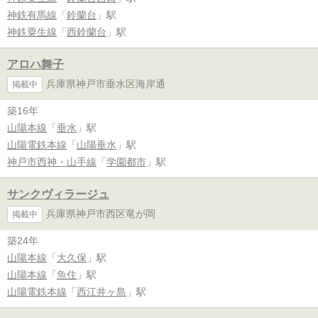
神鉄有馬線
「
鈴蘭台
」駅
神鉄粟生線
「
西鈴蘭台
」駅
アロハ舞子
兵庫県神戸市垂水区海岸通
掲載中
築16年
山陽本線
「
垂水
」駅
山陽電鉄本線
「
山陽垂水
」駅
神戸市西神・山手線
「
学園都市
」駅
サンクヴィラージュ
兵庫県神戸市西区竜が岡
掲載中
築24年
山陽本線
「
大久保
」駅
山陽本線
「
魚住
」駅
山陽電鉄本線
「
西江井ヶ島
」駅