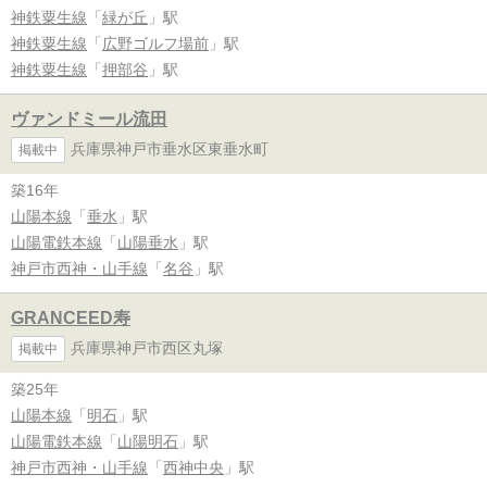
神鉄粟生線
「
緑が丘
」駅
神鉄粟生線
「
広野ゴルフ場前
」駅
神鉄粟生線
「
押部谷
」駅
ヴァンドミール流田
兵庫県神戸市垂水区東垂水町
掲載中
築16年
山陽本線
「
垂水
」駅
山陽電鉄本線
「
山陽垂水
」駅
神戸市西神・山手線
「
名谷
」駅
GRANCEED寿
兵庫県神戸市西区丸塚
掲載中
築25年
山陽本線
「
明石
」駅
山陽電鉄本線
「
山陽明石
」駅
神戸市西神・山手線
「
西神中央
」駅