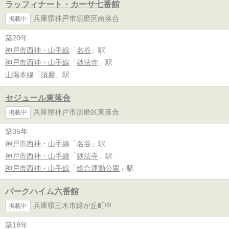
ラッフィナート・カーサ七番館
兵庫県神戸市須磨区南落合
掲載中
築20年
神戸市西神・山手線
「
名谷
」駅
神戸市西神・山手線
「
妙法寺
」駅
山陽本線
「
須磨
」駅
セジュール東落合
兵庫県神戸市須磨区東落合
掲載中
築35年
神戸市西神・山手線
「
名谷
」駅
神戸市西神・山手線
「
妙法寺
」駅
神戸市西神・山手線
「
総合運動公園
」駅
パークハイム六番館
兵庫県三木市緑が丘町中
掲載中
築18年