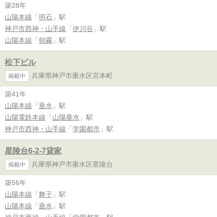
築28年
山陽本線
「
明石
」駅
神戸市西神・山手線
「
伊川谷
」駅
山陽本線
「
朝霧
」駅
松下ビル
兵庫県神戸市垂水区宮本町
掲載中
築41年
山陽本線
「
垂水
」駅
山陽電鉄本線
「
山陽垂水
」駅
神戸市西神・山手線
「
学園都市
」駅
星陵台6-2-7貸家
兵庫県神戸市垂水区星陵台
掲載中
築56年
山陽本線
「
舞子
」駅
山陽本線
「
垂水
」駅