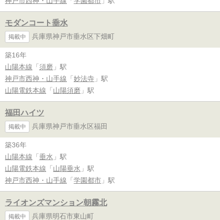
神戸市西神・山手線
「
学園都市
」駅
モダンコート垂水
兵庫県神戸市垂水区下畑町
掲載中
築16年
山陽本線
「
須磨
」駅
神戸市西神・山手線
「
妙法寺
」駅
山陽電鉄本線
「
山陽須磨
」駅
福田ハイツ
兵庫県神戸市垂水区福田
掲載中
築36年
山陽本線
「
垂水
」駅
山陽電鉄本線
「
山陽垂水
」駅
神戸市西神・山手線
「
学園都市
」駅
ライオンズマンション朝霧北
兵庫県明石市東山町
掲載中