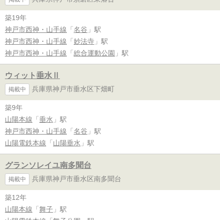
築19年
神戸市西神・山手線
「
名谷
」駅
神戸市西神・山手線
「
妙法寺
」駅
神戸市西神・山手線
「
総合運動公園
」駅
ウィット垂水Ⅱ
兵庫県神戸市垂水区下畑町
掲載中
築9年
山陽本線
「
垂水
」駅
神戸市西神・山手線
「
名谷
」駅
山陽電鉄本線
「
山陽垂水
」駅
グランソレイユ南多聞台
兵庫県神戸市垂水区南多聞台
掲載中
築12年
山陽本線
「
舞子
」駅