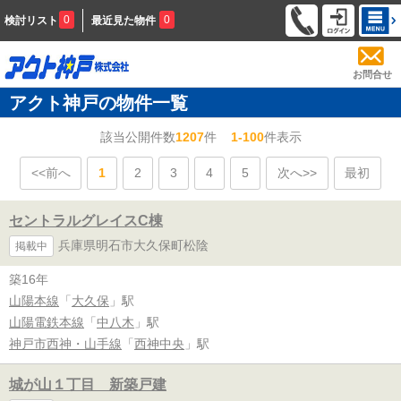
0
0
検討リスト
最近見た物件
お問合せ
アクト神戸の物件一覧
該当公開件数
1207
件
1-100
件表示
<<前へ
1
2
3
4
5
次へ>>
最初
セントラルグレイスC棟
兵庫県明石市大久保町松陰
掲載中
築16年
山陽本線
「
大久保
」駅
山陽電鉄本線
「
中八木
」駅
神戸市西神・山手線
「
西神中央
」駅
城が山１丁目 新築戸建