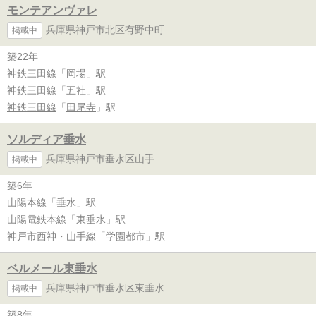
モンテアンヴァレ
兵庫県神戸市北区有野中町
掲載中
築22年
神鉄三田線
「
岡場
」駅
神鉄三田線
「
五社
」駅
神鉄三田線
「
田尾寺
」駅
ソルディア垂水
兵庫県神戸市垂水区山手
掲載中
築6年
山陽本線
「
垂水
」駅
山陽電鉄本線
「
東垂水
」駅
神戸市西神・山手線
「
学園都市
」駅
ベルメール東垂水
兵庫県神戸市垂水区東垂水
掲載中
築8年