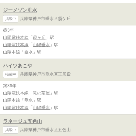
ジーメゾン垂水
兵庫県神戸市垂水区霞ケ丘
掲載中
築3年
山陽電鉄本線
「
霞ヶ丘
」駅
山陽電鉄本線
「
山陽垂水
」駅
山陽本線
「
垂水
」駅
ハイツあこや
兵庫県神戸市垂水区王居殿
掲載中
築36年
山陽電鉄本線
「
滝の茶屋
」駅
山陽本線
「
垂水
」駅
山陽電鉄本線
「
山陽垂水
」駅
ラネージュ五色山
兵庫県神戸市垂水区五色山
掲載中