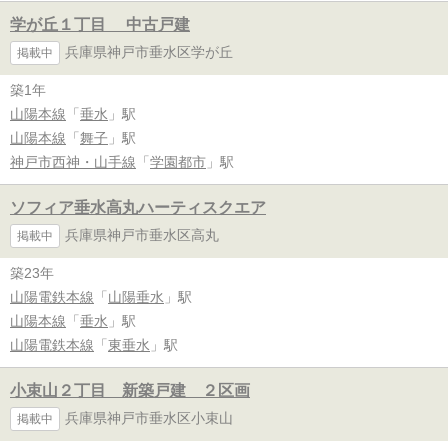
学が丘１丁目 中古戸建
兵庫県神戸市垂水区学が丘
掲載中
築1年
山陽本線
「
垂水
」駅
山陽本線
「
舞子
」駅
神戸市西神・山手線
「
学園都市
」駅
ソフィア垂水高丸ハーティスクエア
兵庫県神戸市垂水区高丸
掲載中
築23年
山陽電鉄本線
「
山陽垂水
」駅
山陽本線
「
垂水
」駅
山陽電鉄本線
「
東垂水
」駅
小束山２丁目 新築戸建 ２区画
兵庫県神戸市垂水区小束山
掲載中