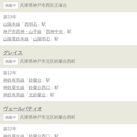
兵庫県神戸市西区王塚台
掲載中
築23年
山陽本線
「
西明石
」駅
神戸市西神・山手線
「
西神中央
」駅
山陽電鉄本線
「
山陽明石
」駅
グレイス
兵庫県神戸市北区鈴蘭台西町
掲載中
築12年
神鉄有馬線
「
鈴蘭台
」駅
神鉄粟生線
「
鈴蘭台西口
」駅
神鉄有馬線
「
北鈴蘭台
」駅
ヴェールパティオ
兵庫県神戸市北区鈴蘭台西町
掲載中
築22年
神鉄粟生線
「
鈴蘭台西口
」駅