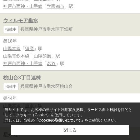
神戸市西神・山手線
「
学園都市
」駅
ウィルモア垂水
兵庫県神戸市垂水区下畑町
掲載中
築18年
山陽本線
「
須磨
」駅
山陽電鉄本線
「
山陽須磨
」駅
神戸市西神・山手線
「
名谷
」駅
桃山台3丁目連棟
兵庫県神戸市垂水区桃山台
掲載中
築44年
山陽本線
「
垂水
」駅
当サイトでは、お客様の当サイト利用状況把握、サービス向上検討を目的と
山陽電鉄本線
「
山陽垂水
」駅
して、クッキー（Cookie）を使用しています。
神戸市西神・山手線
「
名谷
」駅
詳しくは、当社の
「Cookieの取扱いについて」
をご確認ください。
閉じる
星が荘