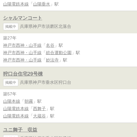
山陽電鉄本線
「
山陽垂水
」駅
シャルマンコート
兵庫県神戸市須磨区北落合
掲載中
築27年
神戸市西神・山手線
「
名谷
」駅
神戸市西神・山手線
「
総合運動公園
」駅
神戸市西神・山手線
「
妙法寺
」駅
狩口台住宅29号棟
兵庫県神戸市垂水区狩口台
掲載中
築57年
山陽本線
「
朝霧
」駅
山陽電鉄本線
「
西舞子
」駅
山陽電鉄本線
「
大蔵谷
」駅
ユニ舞子 収益