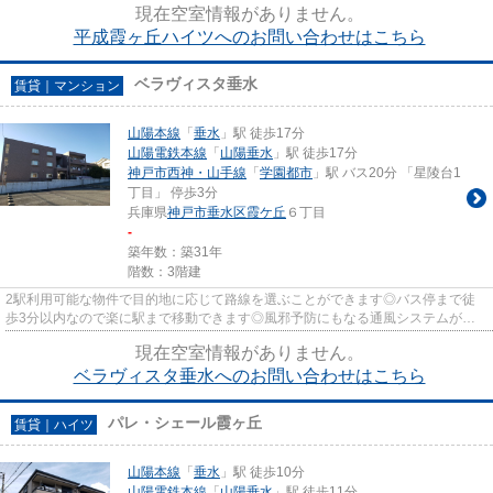
現在空室情報がありません。
平成霞ヶ丘ハイツへのお問い合わせはこちら
ベラヴィスタ垂水
賃貸｜マンション
山陽本線
「
垂水
」駅 徒歩17分
山陽電鉄本線
「
山陽垂水
」駅 徒歩17分
神戸市西神・山手線
「
学園都市
」駅 バス20分 「星陵台1
丁目」 停歩3分
兵庫県
神戸市垂水区
霞ケ丘
６丁目
-
築年数：築31年
階数：3階建
2駅利用可能な物件で目的地に応じて路線を選ぶことができます◎バス停まで徒
歩3分以内なので楽に駅まで移動できます◎風邪予防にもなる通風システムが整
った換気がしやすいシンプルなマ...
現在空室情報がありません。
ベラヴィスタ垂水へのお問い合わせはこちら
パレ・シェール霞ヶ丘
賃貸｜ハイツ
山陽本線
「
垂水
」駅 徒歩10分
山陽電鉄本線
「
山陽垂水
」駅 徒歩11分