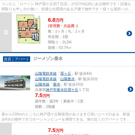
コンビニ「ローソン 神戸霞ケ丘四丁目店」が327m以内にある物件です！設備も
間取りも申し分の無い、快適な住環境のある戸建て物件です！様々な場所へのア
クセスが便利になる、2駅利用...
6.8
万
円
(管理費・共益費 -)
敷：1ヶ月｜礼：1ヶ月
所在階：1階
間取り：2LDK
面積：53.74㎡
ジーメゾン垂水
賃貸｜アパート
山陽電鉄本線
「
霞ヶ丘
」駅 徒歩8分
山陽電鉄本線
「
山陽垂水
」駅 徒歩10分
山陽本線
「
垂水
」駅 徒歩10分
兵庫県
神戸市垂水区
霞ケ丘
１丁目
7.5
万円
築年数：築3年 ｜募集中：
1室
階数：2階建
家から336mのところに神戸霞ケ丘郵便局があります◎高いニーズのある、駅徒
歩8分の物件です◎オーシャンビューを満喫できる、海の近くのアパートです◎
空気の入れ替えも簡単におこなえる...
7.5
万
円