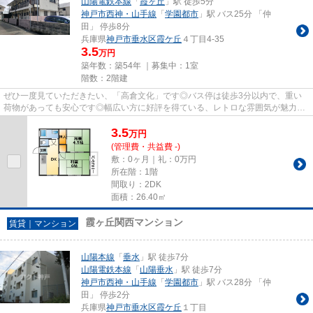
山陽電鉄本線
「
霞ヶ丘
」駅 徒歩5分
神戸市西神・山手線
「
学園都市
」駅 バス25分 「仲
田」 停歩8分
兵庫県
神戸市垂水区
霞ケ丘
４丁目4-35
3.5
万円
築年数：築54年 ｜募集中：
1室
階数：2階建
ぜひ一度見ていただきたい、「高倉文化」です◎バス停は徒歩3分以内で、重い
荷物があっても安心です◎幅広い方に好評を得ている、レトロな雰囲気が魅力の
物件です◎駅まで平坦なので足腰...
3.5
万
円
(管理費・共益費 -)
敷：0ヶ月｜礼：0万円
所在階：1階
間取り：2DK
面積：26.40㎡
霞ヶ丘関西マンション
賃貸｜マンション
山陽本線
「
垂水
」駅 徒歩7分
山陽電鉄本線
「
山陽垂水
」駅 徒歩7分
神戸市西神・山手線
「
学園都市
」駅 バス28分 「仲
田」 停歩2分
兵庫県
神戸市垂水区
霞ケ丘
１丁目