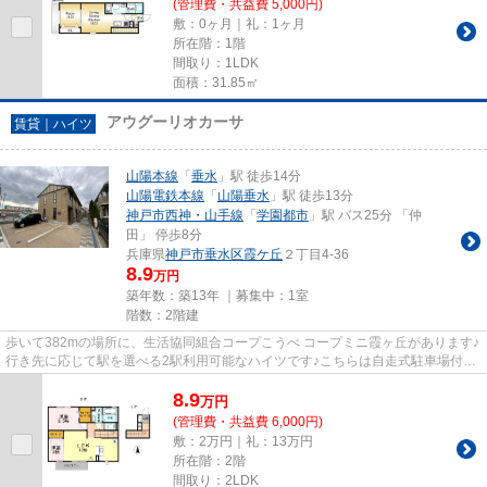
(管理費・共益費 5,000円)
敷：0ヶ月｜礼：1ヶ月
所在階：1階
間取り：1LDK
面積：31.85㎡
アウグーリオカーサ
賃貸｜ハイツ
山陽本線
「
垂水
」駅 徒歩14分
山陽電鉄本線
「
山陽垂水
」駅 徒歩13分
神戸市西神・山手線
「
学園都市
」駅 バス25分 「仲
田」 停歩8分
兵庫県
神戸市垂水区
霞ケ丘
２丁目4-36
8.9
万円
築年数：築13年 ｜募集中：
1室
階数：2階建
歩いて382mの場所に、生活協同組合コープこうべ コープミニ霞ヶ丘があります♪
行き先に応じて駅を選べる2駅利用可能なハイツです♪こちらは自走式駐車場付き
の物件です♪この物件は、駅ま...
8.9
万
円
(管理費・共益費 6,000円)
敷：2万円｜礼：13万円
所在階：2階
間取り：2LDK