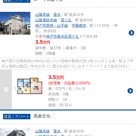
山陽本線
「
垂水
」駅 徒歩12分
山陽電鉄本線
「
霞ヶ丘
」駅 徒歩5分
神戸市西神・山手線
「
学園都市
」駅 バス25分 「仲
田」 停歩5分
兵庫県
神戸市垂水区
霞ケ丘
４丁目4-39
3.5
万円
築年数：築37年 ｜募集中：
1室
階数：2階建
神戸霞ケ丘郵便局(148m)が近いので荷物や郵便の受け取りに行くも楽！駅まで平
坦な場所は幅広い年代の方々に愛され続けています！アパートまで徒歩14分に駅
のある物件ですが駅までの少...
3.5
万
円
(管理費・共益費 2,000円)
敷：0万円｜礼：0ヶ月
所在階：1階
間取り：1K
面積：20.31㎡
高倉文化
賃貸｜アパート
山陽本線
「
垂水
」駅 徒歩10分