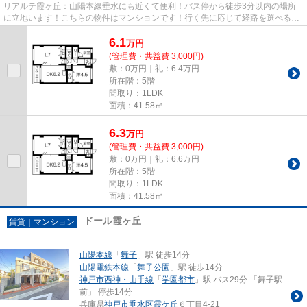
リアルテ霞ヶ丘：山陽本線垂水にも近くて便利！バス停から徒歩3分以内の場所
に立地います！こちらの物件はマンションです！行く先に応じて経路を選べる、
2駅利用可能な物件です！当社...
6.1
万
円
(管理費・共益費 3,000円)
敷：0万円｜礼：6.4万円
所在階：5階
間取り：1LDK
面積：41.58㎡
6.3
万
円
(管理費・共益費 3,000円)
敷：0万円｜礼：6.6万円
所在階：5階
間取り：1LDK
面積：41.58㎡
ドール霞ヶ丘
賃貸｜マンション
山陽本線
「
舞子
」駅 徒歩14分
山陽電鉄本線
「
舞子公園
」駅 徒歩14分
神戸市西神・山手線
「
学園都市
」駅 バス29分 「舞子駅
前」 停歩14分
兵庫県
神戸市垂水区
霞ケ丘
６丁目4-21