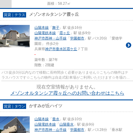
面積：58.27㎡
メゾンオルタンシア霞ヶ丘
賃貸｜テラス
山陽本線
「
舞子
」駅 徒歩16分
山陽電鉄本線
「
霞ヶ丘
」駅 徒歩9分
神戸市西神・山手線
「
学園都市
」駅 バス20分 「愛徳学
園前」 停歩2分
兵庫県
神戸市垂水区
霞ケ丘
７丁目
-
築年数：築7年
階数：2階建
バス徒歩3分以内なので移動に長時間歩く必要がありません☆こちらの物件はテ
ラスハウスです☆こちらの物件は自走式駐車場がご利用いただけます☆冬場の換
気にも適した、風通しの良い湿気...
現在空室情報がありません。
メゾンオルタンシア霞ヶ丘へのお問い合わせはこちら
かすみが丘ハイツ
賃貸｜タウン
山陽本線
「
垂水
」駅 徒歩10分
山陽電鉄本線
「
山陽垂水
」駅 徒歩9分
神戸市西神・山手線
「
学園都市
」駅 バス28分 「垂水駅