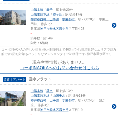
山陽本線
「
舞子
」駅 徒歩20分
山陽電鉄本線
「
霞ヶ丘
」駅 徒歩17分
神戸市西神・山手線
「
学園都市
」駅 バス20分 「学園正
門前」 停歩1分
兵庫県
神戸市垂水区
霞ケ丘
７丁目4-28
-
築年数：築54年
階数：5階建
コーポINAOKAの詳しい情報♪垂水郵便局まで463mです♪眺望良好なエリアで魅力
的です♪防犯対策もバッチリなマンションタイプの物件です♪神戸市垂水区エリア
にある賃貸情報のことなら、地...
現在空室情報がありません。
コーポINAOKAへのお問い合わせはこちら
垂水フラット
賃貸｜アパート
山陽本線
「
垂水
」駅 徒歩13分
山陽電鉄本線
「
山陽垂水
」駅 徒歩13分
神戸市西神・山手線
「
学園都市
」駅 バス24分 「旭が
丘」 停歩3分
兵庫県
神戸市垂水区
霞ケ丘
３丁目1-9
-