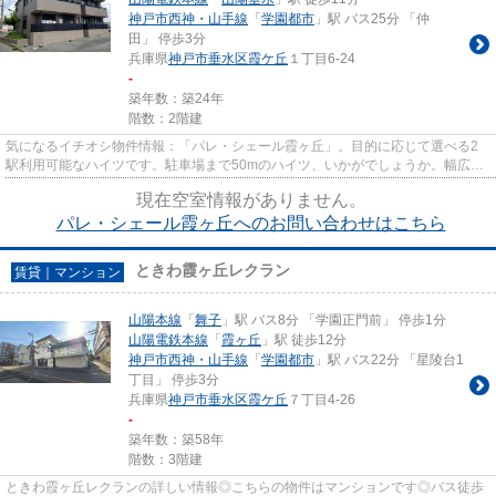
神戸市西神・山手線
「
学園都市
」駅 バス25分 「仲
田」 停歩3分
兵庫県
神戸市垂水区
霞ケ丘
１丁目6-24
-
築年数：築24年
階数：2階建
気になるイチオシ物件情報：「パレ・シェール霞ヶ丘」。目的に応じて選べる2
駅利用可能なハイツです。駐車場まで50mのハイツ、いかがでしょうか。幅広い
層に好評な、駅から徒歩10分に...
現在空室情報がありません。
パレ・シェール霞ヶ丘へのお問い合わせはこちら
ときわ霞ヶ丘レクラン
賃貸｜マンション
山陽本線
「
舞子
」駅 バス8分 「学園正門前」 停歩1分
山陽電鉄本線
「
霞ヶ丘
」駅 徒歩12分
神戸市西神・山手線
「
学園都市
」駅 バス22分 「星陵台1
丁目」 停歩3分
兵庫県
神戸市垂水区
霞ケ丘
７丁目4-26
-
築年数：築58年
階数：3階建
ときわ霞ヶ丘レクランの詳しい情報◎こちらの物件はマンションです◎バス徒歩