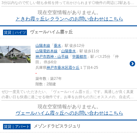
3分以内なので忙しい朝も余裕を持って出かけられます◎物件の周辺に2駅あるの
で移動範囲も広がります◎できる...
現在空室情報がありません。
ときわ霞ヶ丘レクランへのお問い合わせはこちら
ヴェールハイム霞ヶ丘
賃貸｜ハイツ
山陽本線
「
垂水
」駅 徒歩12分
山陽電鉄本線
「
山陽垂水
」駅 徒歩11分
神戸市西神・山手線
「
学園都市
」駅 バス25分 「仲
田」 停歩6分
兵庫県
神戸市垂水区
霞ケ丘
１丁目4-25
-
築年数：築27年
階数：2階建
ぜひ一度見ていただきたい、「ヴェールハイム霞ヶ丘」です。風通しが良く真夏
の暑い日も快適に過ごせる物件です。お車をお持ちの方にオススメの、自走式駐
車場を利用できる物件です。...
現在空室情報がありません。
ヴェールハイム霞ヶ丘へのお問い合わせはこちら
メゾンドラピスラジュリ
賃貸｜アパート