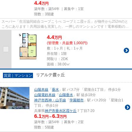
4.4
万円
築年数：築54年 ｜募集中：
1室
階数：3階建
スーパー「生活協同組合コープこうべ コープミニ霞ヶ丘」が物件から252mのと
ころにあります！共用設備も充実した、一押しのマンションです！電車移動の多
い方に嬉しい駅から徒歩7分の...
4.4
万
円
(管理費・共益費 1,000円)
敷：1ヶ月｜礼：1ヶ月
所在階：1階
間取り：2DK
面積：38.00㎡
リアルテ霞ヶ丘
賃貸｜マンション
山陽本線
「
垂水
」駅 バス7分 「星陵台1丁目」 停歩1分
山陽電鉄本線
「
山陽垂水
」駅 徒歩18分
神戸市西神・山手線
「
学園都市
」駅 バス20分 「星陵台1
丁目」 停歩1分
兵庫県
神戸市垂水区
霞ケ丘
７丁目7-20
6.1
6.3
万円～
万円
築年数：築54年 ｜募集中：
2室
階数：5階建