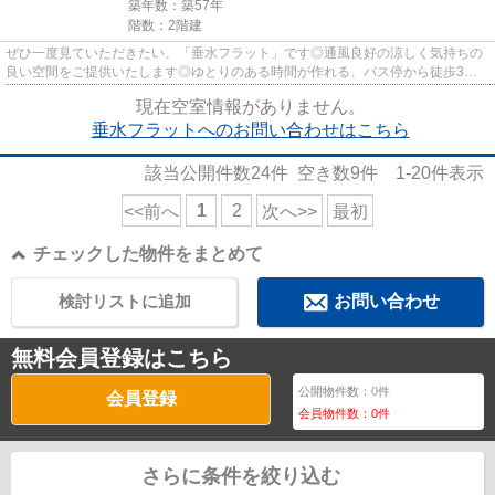
築年数：築57年
階数：2階建
ぜひ一度見ていただきたい、「垂水フラット」です◎通風良好の涼しく気持ちの
良い空間をご提供いたします◎ゆとりのある時間が作れる、バス停から徒歩3分
以内のアパート◎2駅利用可能な物...
現在空室情報がありません。
垂水フラットへのお問い合わせはこちら
該当公開件数
24
件 空き数
9
件
1-20
件表示
1
2
<<前へ
次へ>>
最初
チェックした物件をまとめて
検討リストに追加
お問い合わせ
無料会員登録はこちら
公開物件数：
0
件
会員登録
会員物件数：
0
件
さらに条件を絞り込む