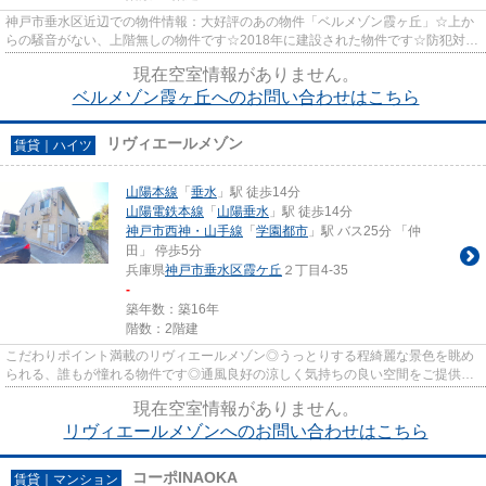
神戸市垂水区近辺での物件情報：大好評のあの物件「ベルメゾン霞ヶ丘」☆上か
らの騒音がない、上階無しの物件です☆2018年に建設された物件です☆防犯対策
もバッチリなマンションタイプの...
現在空室情報がありません。
ベルメゾン霞ヶ丘へのお問い合わせはこちら
リヴィエールメゾン
賃貸｜ハイツ
山陽本線
「
垂水
」駅 徒歩14分
山陽電鉄本線
「
山陽垂水
」駅 徒歩14分
神戸市西神・山手線
「
学園都市
」駅 バス25分 「仲
田」 停歩5分
兵庫県
神戸市垂水区
霞ケ丘
２丁目4-35
-
築年数：築16年
階数：2階建
こだわりポイント満載のリヴィエールメゾン◎うっとりする程綺麗な景色を眺め
られる、誰もが憧れる物件です◎通風良好の涼しく気持ちの良い空間をご提供い
たします◎お車をお持ちの方にオ...
現在空室情報がありません。
リヴィエールメゾンへのお問い合わせはこちら
コーポINAOKA
賃貸｜マンション