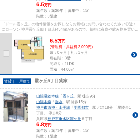
6.5
万円
築年数：築36年 ｜募集中：
1室
階数：3階建
「ドール霞ヶ丘」の物件情報をお探しならお気軽にお問い合わせください◎近く
にローソン 神戸霞ケ丘四丁目店(454m)があるので、気軽に夜食や飲み物を買いに
行くことができます◎駅まで徒...
6.5
万
円
(管理費・共益費 2,000円)
敷：0ヶ月｜礼：1ヶ月
所在階：3階
間取り：1LDK
面積：44.00㎡
霞ヶ丘5丁目貸家
賃貸｜一戸建て
山陽電鉄本線
「
霞ヶ丘
」駅 徒歩9分
山陽本線
「
垂水
」駅 徒歩15分
神戸市西神・山手線
「
学園都市
」駅 バス18分 「星陵台1
丁目」 停歩8分
兵庫県
神戸市垂水区
霞ケ丘
５丁目
6.8
万円
築年数：築71年 ｜募集中：
1室
階数：1階建