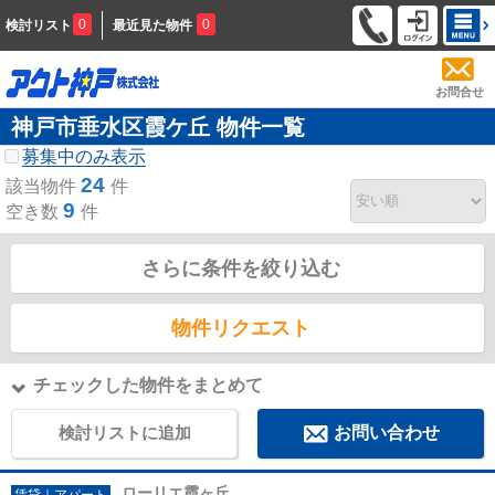
0
0
検討リスト
最近見た物件
お問合せ
神戸市垂水区霞ケ丘 物件一覧
募集中のみ表示
24
該当物件
件
9
空き数
件
さらに条件を絞り込む
物件リクエスト
チェックした物件をまとめて
検討リストに追加
お問い合わせ
ローリエ霞ヶ丘
賃貸｜アパート