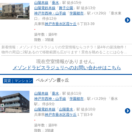
山陽本線
「
垂水
」駅 徒歩15分
山陽電鉄本線
「
舞子公園
」駅 徒歩13分
神戸市西神・山手線
「
学園都市
」駅 バス29分 「垂水東
口」 停歩12分
兵庫県
神戸市垂水区
霞ケ丘
５丁目3-39
-
築年数：築6年
階数：3階建
新着情報：メゾンドラピスラジュリの空室情報ならコチラ！築4年の築浅物件！
物件の周辺に2駅あるので移動範囲も広がります！景色を眺めることには心を癒
す効果があり、視力低下の恐れ...
現在空室情報がありません。
メゾンドラピスラジュリへのお問い合わせはこちら
ベルメゾン霞ヶ丘
賃貸｜マンション
山陽本線
「
垂水
」駅 徒歩11分
神戸市西神・山手線
「
学園都市
」駅 バス29分 「垂水
駅」 停歩9分
山陽電鉄本線
「
山陽垂水
」駅 徒歩10分
兵庫県
神戸市垂水区
霞ケ丘
１丁目3-9
-
築年数：築8年
階数：3階建