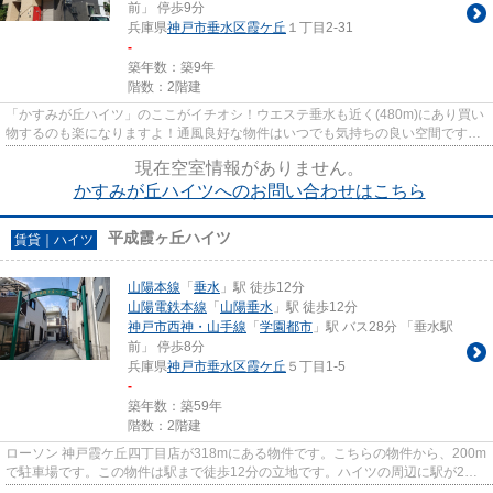
前」 停歩9分
兵庫県
神戸市垂水区
霞ケ丘
１丁目2-31
-
築年数：築9年
階数：2階建
「かすみが丘ハイツ」のここがイチオシ！ウエステ垂水も近く(480m)にあり買い
物するのも楽になりますよ！通風良好な物件はいつでも気持ちの良い空間です！
好評の駅近物件となっており...
現在空室情報がありません。
かすみが丘ハイツへのお問い合わせはこちら
平成霞ヶ丘ハイツ
賃貸｜ハイツ
山陽本線
「
垂水
」駅 徒歩12分
山陽電鉄本線
「
山陽垂水
」駅 徒歩12分
神戸市西神・山手線
「
学園都市
」駅 バス28分 「垂水駅
前」 停歩8分
兵庫県
神戸市垂水区
霞ケ丘
５丁目1-5
-
築年数：築59年
階数：2階建
ローソン 神戸霞ケ丘四丁目店が318mにある物件です。こちらの物件から、200m
で駐車場です。この物件は駅まで徒歩12分の立地です。ハイツの周辺に駅が2つ
あり、よく電車を利用する方に...