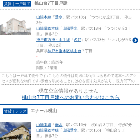
桃山台7丁目戸建
賃貸｜一戸建て
山陽本線
「
垂水
」駅 バス18分 「つつじが丘3丁目」 停歩
3分
山陽電鉄本線
「
山陽垂水
」駅 バス18分 「つつじが丘3丁
目」 停歩3分
神戸市西神・山手線
「
名谷
」駅 バス13分 「つつじが丘3
丁目」 停歩2分
兵庫県
神戸市垂水区
桃山台
７丁目
-
築年数：築29年
階数：2階建
こちらは一戸建て物件です♪こちらの物件は周辺に駅が2つあるので電車へのアク
セスが便利な物件です♪景色を眺めることには心を癒す効果があり、視力低下の恐
れも少なくしてくれます♪こ...
現在空室情報がありません。
桃山台7丁目戸建へのお問い合わせはこちら
エナール桃山
賃貸｜テラス
山陽本線
「
垂水
」駅 バス16分 「桃山台３丁目」 停歩7分
山陽電鉄本線
「
山陽垂水
」駅 バス16分 「桃山台３丁
目」 停歩7分