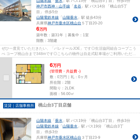
山陽本線
「
垂水
」駅 バス15分 「桃山台5丁目」 停歩5分
神戸市西神・山手線
「
名谷
」駅 バス14分 「桃山台5丁
目」 停歩5分
山陽電鉄本線
「
山陽垂水
」駅 徒歩43分
兵庫県
神戸市垂水区
桃山台
５丁目20-20
6
万円
築年数：築31年 ｜募集中：
1室
階数：3階建
ぜひ一度見ていただきたい、「パレドールJOE」です◎生活協同組合コープこう
べ コープ桃山台まで348mです◎こちらの物件は自走式駐車場がご利用いただけ
ます◎2駅利用できる場所にあり、...
6
万
円
(管理費・共益費 -)
敷：0万円｜礼：0ヶ月
所在階：2階
間取り：2LDK
面積：56.00㎡
桃山台3丁目店舗
賃貸｜店舗事務所
山陽本線
「
垂水
」駅 バス19分 「桃山台3丁目」 停歩3分
山陽電鉄本線
「
山陽垂水
」駅 バス19分 「桃山台3丁
目」 停歩3分
兵庫県
神戸市垂水区
桃山台
３丁目23-9