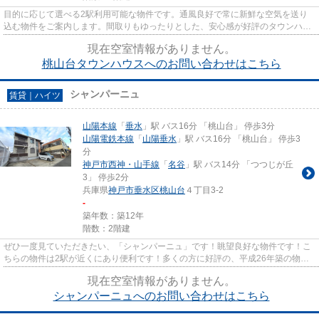
目的に応じて選べる2駅利用可能な物件です。通風良好で常に新鮮な空気を送り
込む物件をご案内します。間取りもゆったりとした、安心感が好評のタウンハウ
スタイプの物件。真夏の夜に窓...
現在空室情報がありません。
桃山台タウンハウスへのお問い合わせはこちら
シャンパーニュ
賃貸｜ハイツ
山陽本線
「
垂水
」駅 バス16分 「桃山台」 停歩3分
山陽電鉄本線
「
山陽垂水
」駅 バス16分 「桃山台」 停歩3
分
神戸市西神・山手線
「
名谷
」駅 バス14分 「つつじが丘
3」 停歩2分
兵庫県
神戸市垂水区
桃山台
４丁目3-2
-
築年数：築12年
階数：2階建
ぜひ一度見ていただきたい、「シャンパーニュ」です！眺望良好な物件です！こ
ちらの物件は2駅が近くにあり便利です！多くの方に好評の、平成26年築の物
件！神戸市垂水区エリアにある賃...
現在空室情報がありません。
シャンパーニュへのお問い合わせはこちら