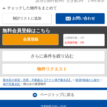
該当公開件数
9
件 空き数
3
件
1-9
件表示
チェックした物件をまとめて
検討リストに追加
お問い合わせ
無料会員登録はこちら
公開物件数：
0
件
会員登録
会員物件数：
0
件
さらに条件を絞り込む
物件リクエスト
垂水区の賃貸・売買・不動産は【アクト神戸垂水店】
>
(賃貸)地域から探す
>
神戸市垂水区
>
桃山台の賃貸物件
ページトップに戻る
営業時間:9:00～19:00