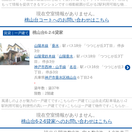
もって情報を提供できるマンションです☆移動範囲が広がる2駅利用可能な物件
です☆神戸市垂水区エリアにある...
現在空室情報がありません。
桃山台コートへのお問い合わせはこちら
桃山台6-2-6貸家
賃貸｜一戸建て
山陽本線
「
垂水
」駅 バス18分 「つつじが丘3丁目」 停歩
3分
山陽電鉄本線
「
山陽垂水
」駅 バス18分 「つつじが丘3丁
目」 停歩3分
神戸市西神・山手線
「
名谷
」駅 バス16分 「つつじが丘3
丁目」 停歩3分
兵庫県
神戸市垂水区
桃山台
６丁目2-6
-
築年数：築37年
階数：2階建
風通しのよさが魅力の一戸建てです♪こちらの一戸建てには自走式駐車場あり♪2
駅利用可能な利便性の高い一戸建てです♪こちらは一戸建て物件です♪こちらから
物件探しを始めてみませんか♪...
現在空室情報がありません。
桃山台6-2-6貸家へのお問い合わせはこちら