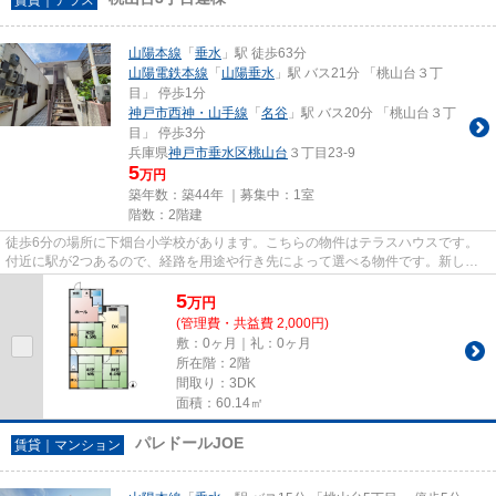
山陽本線
「
垂水
」駅 徒歩63分
山陽電鉄本線
「
山陽垂水
」駅 バス21分 「桃山台３丁
目」 停歩1分
神戸市西神・山手線
「
名谷
」駅 バス20分 「桃山台３丁
目」 停歩3分
兵庫県
神戸市垂水区
桃山台
３丁目23-9
5
万円
築年数：築44年 ｜募集中：
1室
階数：2階建
徒歩6分の場所に下畑台小学校があります。こちらの物件はテラスハウスです。
付近に駅が2つあるので、経路を用途や行き先によって選べる物件です。新しい
年、新しい出会い。そして新し...
5
万
円
(管理費・共益費 2,000円)
敷：0ヶ月｜礼：0ヶ月
所在階：2階
間取り：3DK
面積：60.14㎡
パレドールJOE
賃貸｜マンション