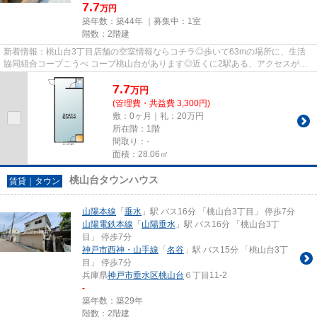
7.7
万円
築年数：築44年 ｜募集中：
1室
階数：2階建
新着情報：桃山台3丁目店舗の空室情報ならコチラ◎歩いて63mの場所に、生活
協同組合コープこうべ コープ桃山台があります◎近くに2駅ある、アクセスが良
い物件です◎バス停が徒歩3分圏内...
7.7
万
円
(管理費・共益費 3,300円)
敷：0ヶ月｜礼：20万円
所在階：1階
間取り：-
面積：28.06㎡
桃山台タウンハウス
賃貸｜タウン
山陽本線
「
垂水
」駅 バス16分 「桃山台3丁目」 停歩7分
山陽電鉄本線
「
山陽垂水
」駅 バス16分 「桃山台3丁
目」 停歩7分
神戸市西神・山手線
「
名谷
」駅 バス15分 「桃山台3丁
目」 停歩7分
兵庫県
神戸市垂水区
桃山台
６丁目11-2
-
築年数：築29年
階数：2階建