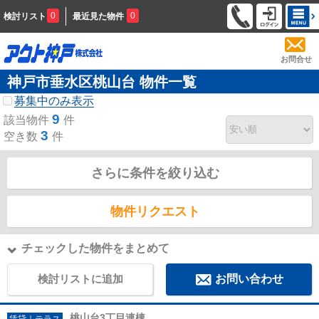
0
0
検討リスト
最近見た物件
お問合せ
神戸市垂水区桃山台 物件一覧
募集中のみ表示
9
該当物件
件
3
空き数
件
さらに条件を絞り込む
物件リクエスト
チェックした物件をまとめて
検討リストに追加
お問い合わせ
桃山台3丁目連棟
賃貸｜テラス