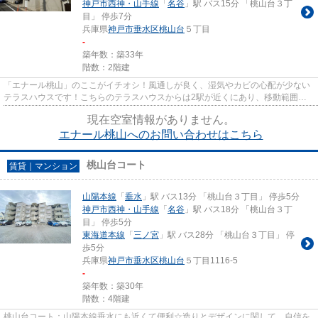
神戸市西神・山手線
「
名谷
」駅 バス15分 「桃山台３丁
目」 停歩7分
兵庫県
神戸市垂水区
桃山台
５丁目
-
築年数：築33年
階数：2階建
「エナール桃山」のここがイチオシ！風通しが良く、湿気やカビの心配が少ない
テラスハウスです！こちらのテラスハウスからは2駅が近くにあり、移動範囲も
広がります！最上階のテラスハ...
現在空室情報がありません。
エナール桃山へのお問い合わせはこちら
桃山台コート
賃貸｜マンション
山陽本線
「
垂水
」駅 バス13分 「桃山台３丁目」 停歩5分
神戸市西神・山手線
「
名谷
」駅 バス18分 「桃山台３丁
目」 停歩5分
東海道本線
「
三ノ宮
」駅 バス28分 「桃山台３丁目」 停
歩5分
兵庫県
神戸市垂水区
桃山台
５丁目1116-5
-
築年数：築30年
階数：4階建
桃山台コート：山陽本線垂水にも近くて便利☆造りとデザインに関して、自信を