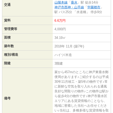
山陽本線
「
垂水
」駅 徒歩14分
交通
神戸市西神・山手線
「
学園都市
」
駅 バス25分 「水道橋」 停歩9分
賃料
6.6万円
管理費等
4,000円
面積
34.19㎡
築年数
2018年 11月 (築7年)
種別/構造
ハイツ/木造
階建
3階建
家から457mのところに神戸東垂水郵
便局があります♪ご紹介するのは平成
30年11月竣工・築5年の物件です♪常
に新鮮な空気を取り入れられる通風
良好な間取りの物件♪この物件は駅か
ら徒歩4分の物件です♪神戸市垂水区
備考
エリアにある賃貸情報のことなら、
地域に密着した当社へお任せくださ
い♪当社は、多種多様な賃貸情報を取