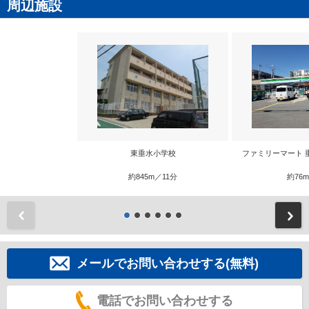
周辺施設
東垂水小学校
ファミリーマート 
約845m／11分
約76
前
メールでお問い合わせする(無料)
電話でお問い合わせする