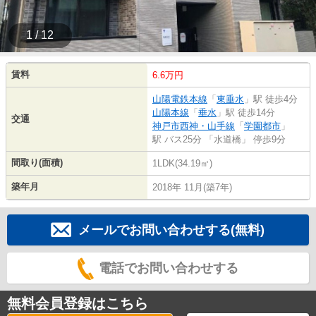
1 / 12
賃料
6.6万円
山陽電鉄本線
「
東垂水
」駅 徒歩4分
山陽本線
「
垂水
」駅 徒歩14分
交通
神戸市西神・山手線
「
学園都市
」
駅 バス25分 「水道橋」 停歩9分
間取り(面積)
1LDK(34.19㎡)
築年月
2018年 11月(築7年)
メールでお問い合わせする(無料)
電話でお問い合わせする
無料会員登録はこちら