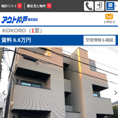
0
0
検討リスト
最近見た物件
お問合せ
KOKORO（
1
室）
賃料
6.6万円
空室情報を確認