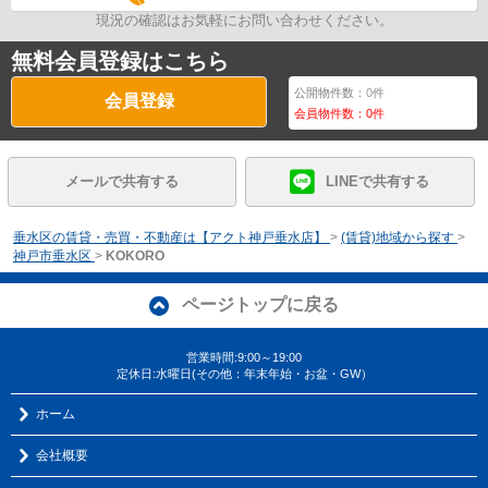
現況の確認はお気軽にお問い合わせください。
無料会員登録はこちら
公開物件数：
0
件
会員登録
会員物件数：
0
件
メールで共有する
LINEで共有する
垂水区の賃貸・売買・不動産は【アクト神戸垂水店】
>
(賃貸)地域から探す
>
神戸市垂水区
>
KOKORO
ページトップに戻る
営業時間:9:00～19:00
定休日:水曜日(その他：年末年始・お盆・GW）
ホーム
会社概要