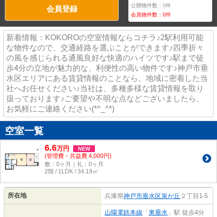
公開物件数：
0
件
会員登録
会員物件数：
0
件
新着情報：KOKOROの空室情報ならコチラ♪2駅利用可能
な物件なので、交通経路を選ぶことができます♪四季折々
の風を感じられる通風良好な快適のハイツです♪駅まで徒
歩4分の立地が魅力的な、利便性の高い物件です♪神戸市垂
水区エリアにある賃貸情報のことなら、地域に密着した当
社へお任せください♪当社は、多種多様な賃貸情報を取り
扱っております♪ご要望や不明な点などございましたら、
お気軽にご連絡ください(*^_^*)
空室一覧
6.6
万
円
NEW
(管理費・共益費 4,000円)
敷：0ヶ月｜礼：0ヶ月
2階 / 1LDK / 34.19㎡
所在地
兵庫県
神戸市垂水区
泉が丘
２丁目1-5
山陽電鉄本線
「
東垂水
」駅 徒歩4分