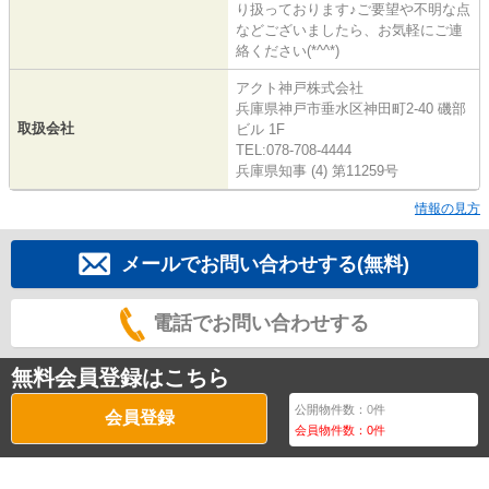
り扱っております♪ご要望や不明な点
などございましたら、お気軽にご連
絡ください(*^^*)
アクト神戸株式会社
兵庫県神戸市垂水区神田町2-40 磯部
取扱会社
ビル 1F
TEL:078-708-4444
兵庫県知事 (4) 第11259号
情報の見方
メールでお問い合わせする(無料)
電話でお問い合わせする
無料会員登録はこちら
公開物件数：
0
件
会員登録
会員物件数：
0
件