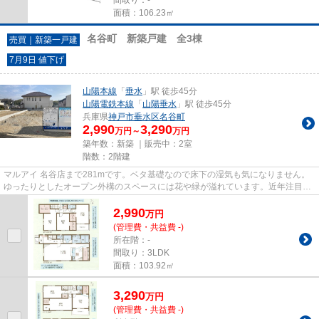
面積：106.23㎡
名谷町 新築戸建 全3棟
売買｜新築一戸建
7月9日 値下げ
山陽本線
「
垂水
」駅 徒歩45分
山陽電鉄本線
「
山陽垂水
」駅 徒歩45分
兵庫県
神戸市垂水区
名谷町
2,990
3,290
万円～
万円
築年数：新築 ｜販売中：
2室
階数：2階建
マルアイ 名谷店まで281mです。ベタ基礎なので床下の湿気も気になりません。
ゆったりとしたオープン外構のスペースには花や緑が溢れています。近年注目度
が高まっている省エネ対策済み...
2,990
万
円
(管理費・共益費 -)
所在階：-
間取り：3LDK
面積：103.92㎡
3,290
万
円
(管理費・共益費 -)