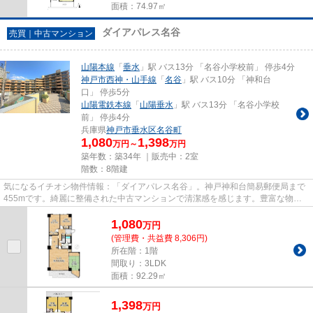
面積：74.97㎡
ダイアパレス名谷
売買｜中古マンション
山陽本線
「
垂水
」駅 バス13分 「名谷小学校前」 停歩4分
神戸市西神・山手線
「
名谷
」駅 バス10分 「神和台
口」 停歩5分
山陽電鉄本線
「
山陽垂水
」駅 バス13分 「名谷小学校
前」 停歩4分
兵庫県
神戸市垂水区
名谷町
1,080
1,398
万円～
万円
築年数：築34年 ｜販売中：
2室
階数：8階建
気になるイチオシ物件情報：「ダイアパレス名谷」。神戸神和台簡易郵便局まで
455mです。綺麗に整備された中古マンションで清潔感を感じます。豊富な物件
情報を取り扱う当社では、山陽...
1,080
万
円
(管理費・共益費 8,306円)
所在階：1階
間取り：3LDK
面積：92.29㎡
1,398
万
円