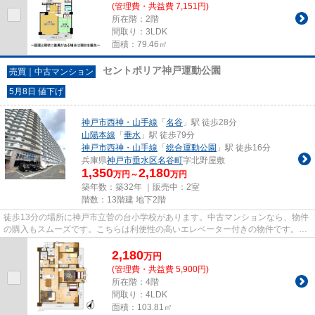
(管理費・共益費 7,151円)
所在階：2階
間取り：3LDK
面積：79.46㎡
セントポリア神戸運動公園
売買｜中古マンション
5月8日 値下げ
神戸市西神・山手線
「
名谷
」駅 徒歩28分
山陽本線
「
垂水
」駅 徒歩79分
神戸市西神・山手線
「
総合運動公園
」駅 徒歩16分
兵庫県
神戸市垂水区
名谷町
字北野屋敷
1,350
2,180
万円～
万円
築年数：築32年 ｜販売中：
2室
階数：13階建 地下2階
徒歩13分の場所に神戸市立菅の台小学校があります。中古マンションなら、物件
の購入もスムーズです。こちらは利便性の高いエレベーター付きの物件です。こ
ちらの13階建ての物件はいか...
2,180
万
円
(管理費・共益費 5,900円)
所在階：4階
間取り：4LDK
面積：103.81㎡