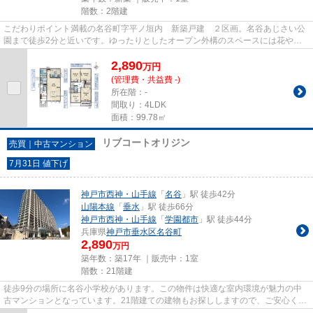
階数：2階建
こだわりポイント満載の名谷町字平ノ垣内 新築戸建 ２区画。名谷あじさい公
園まで徒歩2分と近いです。ゆったりとしたオープン外構のスペースには花や緑
が溢れています。室内環境を左...
2,890
万
円
(管理費・共益費 -)
所在階：-
間取り：4LDK
面積：99.78㎡
リブコートオリジン
売買｜中古マンション
7月31日 値下げ
神戸市西神・山手線
「
名谷
」駅 徒歩42分
山陽本線
「
垂水
」駅 徒歩66分
神戸市西神・山手線
「
学園都市
」駅 徒歩44分
兵庫県
神戸市垂水区
名谷町
2,890
万円
築年数：築17年 ｜販売中：
1室
階数：21階建
徒歩9分の場所に名谷小学校があります。この物件は快適な室内環境が魅力の中
古マンションとなっています。21階建ての建物もお探ししますので、ご安心くだ
さい。多くの方にとって便利で...