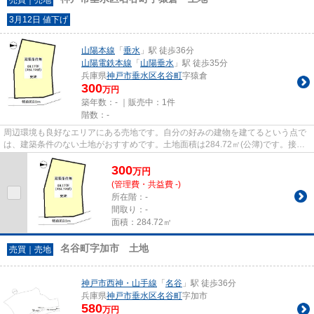
3月12日 値下げ
山陽本線
「
垂水
」駅 徒歩36分
山陽電鉄本線
「
山陽垂水
」駅 徒歩35分
兵庫県
神戸市垂水区
名谷町
字猿倉
300
万円
築年数：- ｜販売中：
1件
階数：-
周辺環境も良好なエリアにある売地です。自分の好みの建物を建てるという点で
は、建築条件のない土地がおすすめです。土地面積は284.72㎡(公簿)です。接道
が15m以上あると車の出し入れ...
300
万
円
(管理費・共益費 -)
所在階：-
間取り：-
面積：284.72㎡
名谷町字加市 土地
売買｜売地
神戸市西神・山手線
「
名谷
」駅 徒歩36分
兵庫県
神戸市垂水区
名谷町
字加市
580
万円