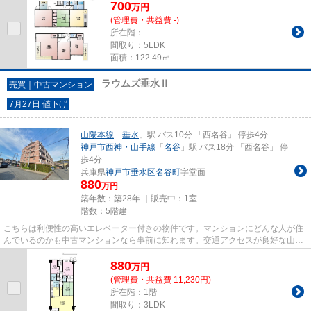
700
万
円
(管理費・共益費 -)
所在階：-
間取り：5LDK
面積：122.49㎡
ラウムズ垂水Ⅱ
売買｜中古マンション
7月27日 値下げ
山陽本線
「
垂水
」駅 バス10分 「西名谷」 停歩4分
神戸市西神・山手線
「
名谷
」駅 バス18分 「西名谷」 停
歩4分
兵庫県
神戸市垂水区
名谷町
字堂面
880
万円
築年数：築28年 ｜販売中：
1室
階数：5階建
こちらは利便性の高いエレベーター付きの物件です。マンションにどんな人が住
んでいるのかも中古マンションなら事前に知れます。交通アクセスが良好な山陽
本線垂水周辺なら、どこへ行...
880
万
円
(管理費・共益費 11,230円)
所在階：1階
間取り：3LDK