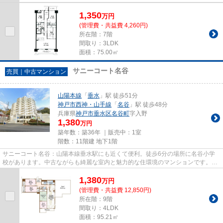
1,350
万
円
(管理費・共益費 4,260円)
所在階：7階
間取り：3LDK
面積：75.00㎡
サニーコート名谷
売買｜中古マンション
山陽本線
「
垂水
」駅 徒歩51分
神戸市西神・山手線
「
名谷
」駅 徒歩48分
兵庫県
神戸市垂水区
名谷町
字入野
1,380
万円
築年数：築36年 ｜販売中：
1室
階数：11階建 地下1階
サニーコート名谷：山陽本線垂水駅にも近くて便利。徒歩6分の場所に名谷小学
校があります。中古ながらも綺麗な室内と魅力的な住環境のマンションです。11
階建ての物件で周辺環境も良い...
1,380
万
円
(管理費・共益費 12,850円)
所在階：9階
間取り：4LDK
面積：95.21㎡