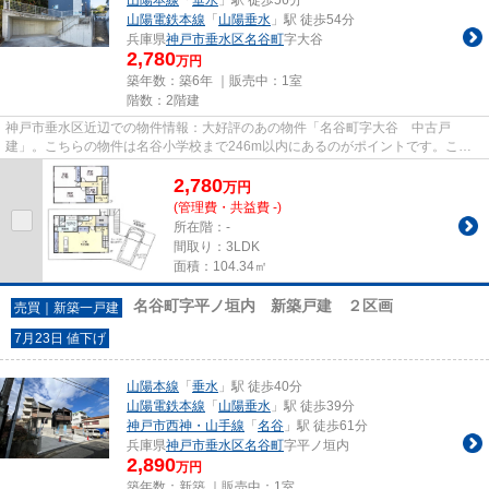
山陽電鉄本線
「
山陽垂水
」駅 徒歩54分
兵庫県
神戸市垂水区
名谷町
字大谷
2,780
万円
築年数：築6年 ｜販売中：
1室
階数：2階建
神戸市垂水区近辺での物件情報：大好評のあの物件「名谷町字大谷 中古戸
建」。こちらの物件は名谷小学校まで246m以内にあるのがポイントです。こち
らの物件は中古戸建物件です。令和2...
2,780
万
円
(管理費・共益費 -)
所在階：-
間取り：3LDK
面積：104.34㎡
名谷町字平ノ垣内 新築戸建 ２区画
売買｜新築一戸建
7月23日 値下げ
山陽本線
「
垂水
」駅 徒歩40分
山陽電鉄本線
「
山陽垂水
」駅 徒歩39分
神戸市西神・山手線
「
名谷
」駅 徒歩61分
兵庫県
神戸市垂水区
名谷町
字平ノ垣内
2,890
万円
築年数：新築 ｜販売中：
1室