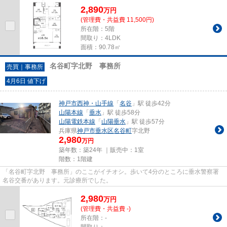
2,890
万
円
(管理費・共益費 11,500円)
所在階：5階
間取り：4LDK
面積：90.78㎡
名谷町字北野 事務所
売買｜事務所
4月6日 値下げ
神戸市西神・山手線
「
名谷
」駅 徒歩42分
山陽本線
「
垂水
」駅 徒歩58分
山陽電鉄本線
「
山陽垂水
」駅 徒歩57分
兵庫県
神戸市垂水区
名谷町
字北野
2,980
万円
築年数：築24年 ｜販売中：
1室
階数：1階建
「名谷町字北野 事務所」のここがイチオシ。歩いて4分のところに垂水警察署
名谷交番があります。元診療所でした。
2,980
万
円
(管理費・共益費 -)
所在階：-
間取り：-