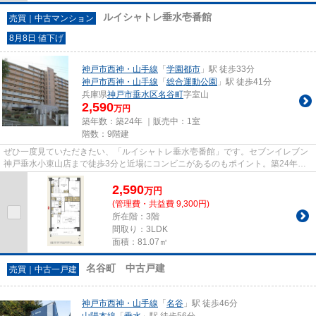
ルイシャトレ垂水壱番館
売買｜中古マンション
8月8日 値下げ
神戸市西神・山手線
「
学園都市
」駅 徒歩33分
神戸市西神・山手線
「
総合運動公園
」駅 徒歩41分
兵庫県
神戸市垂水区
名谷町
字室山
2,590
万円
築年数：築24年 ｜販売中：
1室
階数：9階建
ぜひ一度見ていただきたい、「ルイシャトレ垂水壱番館」です。セブンイレブン
神戸垂水小束山店まで徒歩3分と近場にコンビニがあるのもポイント。築24年の
中古マンションです。こちら...
2,590
万
円
(管理費・共益費 9,300円)
所在階：3階
間取り：3LDK
面積：81.07㎡
名谷町 中古戸建
売買｜中古一戸建
神戸市西神・山手線
「
名谷
」駅 徒歩46分
山陽本線
「
垂水
」駅 徒歩56分