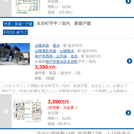
所在階：-
間取り：3LDK
面積：105.98㎡
名谷町字平ノ垣内 新築戸建
売買｜新築一戸建
8月3日 値下げ
山陽本線
「
垂水
」駅 徒歩40分
山陽電鉄本線
「
山陽垂水
」駅 徒歩39分
神戸市西神・山手線
「
名谷
」駅 徒歩61分
兵庫県
神戸市垂水区
名谷町
字平ノ垣内
3,390
万円
築年数：新築 ｜販売中：
1室
階数：2階建
こだわりポイント満載の名谷町字平ノ垣内 新築戸建。名谷あじさい公園まで
96mです。外気の影響を受けにくい高断熱の物件です。ベタ基礎による建築の
為、床下からの嫌な湿気も気になり...
3,390
万
円
(管理費・共益費 -)
所在階：-
間取り：4LDK
面積：98.95㎡
該当公開件数
14
件 販売数
17
件
1-14
件表示