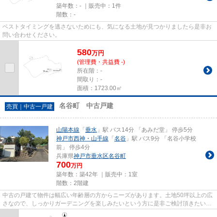
築年数：- ｜販売中：
1件
階数：-
ベストタイミングを逃さないためにも、気になる土地が見つかりましたら是非お
問い合わせください。
580
万
円
(管理費・共益費 -)
所在階：-
間取り：-
面積：1723.00㎡
名谷町 中古戸建
売買｜中古一戸建
山陽本線
「
垂水
」駅 バス14分 「あみだ堂」 停歩5分
神戸市西神・山手線
「
名谷
」駅 バス9分 「名谷小学校
前」 停歩4分
兵庫県
神戸市垂水区
名谷町
700
万円
築年数：築42年 ｜販売中：
1室
階数：2階建
中古の戸建て物件は幅広い年齢層の方からニーズがあります。土地50坪以上の広
さなので、しっかりガーデニングを楽しみたいという方に是非ご検討頂きたい物
件です。お客様によって希望...