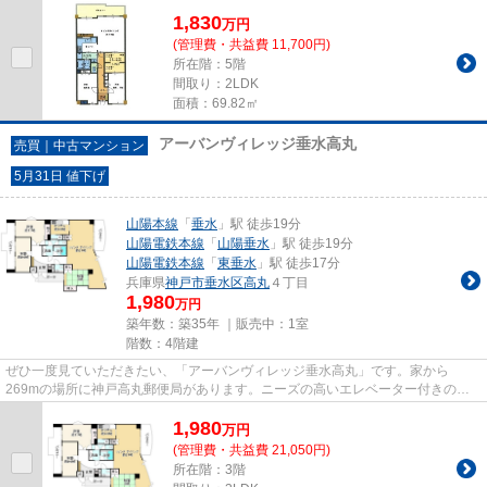
ター付きの物件なので昇り降り...
1,830
万
円
(管理費・共益費 11,700円)
所在階：5階
間取り：2LDK
面積：69.82㎡
アーバンヴィレッジ垂水高丸
売買｜中古マンション
5月31日 値下げ
山陽本線
「
垂水
」駅 徒歩19分
山陽電鉄本線
「
山陽垂水
」駅 徒歩19分
山陽電鉄本線
「
東垂水
」駅 徒歩17分
兵庫県
神戸市垂水区
高丸
４丁目
1,980
万円
築年数：築35年 ｜販売中：
1室
階数：4階建
ぜひ一度見ていただきたい、「アーバンヴィレッジ垂水高丸」です。家から
269mの場所に神戸高丸郵便局があります。ニーズの高いエレベーター付きの物
件はこちらです。中古でありながら...
1,980
万
円
(管理費・共益費 21,050円)
所在階：3階