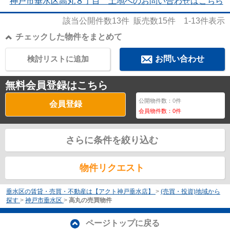
神戸市垂水区高丸８丁目 土地へのお問い合わせはこちら
該当公開件数
13
件 販売数
15
件
1-13
件表示
チェックした物件をまとめて
検討リストに追加
お問い合わせ
無料会員登録はこちら
公開物件数：
0
件
会員登録
会員物件数：
0
件
さらに条件を絞り込む
物件リクエスト
垂水区の賃貸・売買・不動産は【アクト神戸垂水店】
>
(売買・投資)地域から
探す
>
神戸市垂水区
>
高丸の売買物件
ページトップに戻る