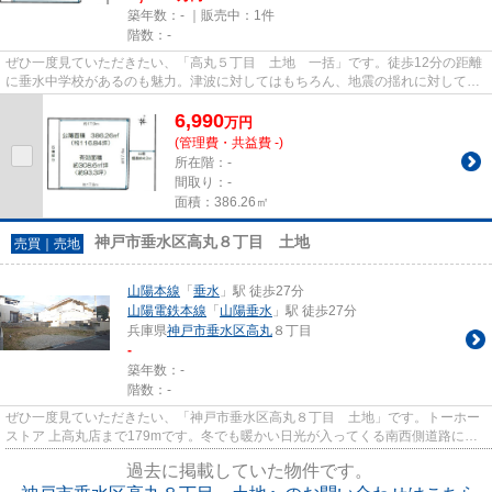
築年数：- ｜販売中：
1件
階数：-
ぜひ一度見ていただきたい、「高丸５丁目 土地 一括」です。徒歩12分の距離
に垂水中学校があるのも魅力。津波に対してはもちろん、地震の揺れに対しても
リスクを抑えやすい高台に立...
6,990
万
円
(管理費・共益費 -)
所在階：-
間取り：-
面積：386.26㎡
神戸市垂水区高丸８丁目 土地
売買｜売地
山陽本線
「
垂水
」駅 徒歩27分
山陽電鉄本線
「
山陽垂水
」駅 徒歩27分
兵庫県
神戸市垂水区
高丸
８丁目
-
築年数：-
階数：-
ぜひ一度見ていただきたい、「神戸市垂水区高丸８丁目 土地」です。トーホー
ストア 上高丸店まで179mです。冬でも暖かい日光が入ってくる南西側道路に面
しています。土地面積は130.61...
過去に掲載していた物件です。