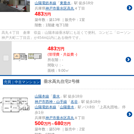
山陽電鉄本線
「
東垂水
」駅 徒歩18分
兵庫県
神戸市垂水区
高丸
４丁目
483
万円
築年数：築13年 ｜販売中：
1室
階数：1階建 地下1階
高丸４丁目 倉庫 収益：山陽本線垂水駅にも近くて便利。コンビニ「ローソン
神戸大町二丁目店」が454m以内にある物件です。
483
万
円
(管理費・共益費 -)
所在階：-
間取り：-
面積：9.00㎡
垂水高丸住宅2号棟
売買｜中古マンション
山陽本線
「
垂水
」駅 徒歩18分
神戸市西神・山手線
「
名谷
」駅 徒歩18分
山陽電鉄本線
「
山陽垂水
」駅 バス8分 「上高丸団地」 停
歩1分
兵庫県
神戸市垂水区
高丸
８丁目
500
680
万円～
万円
築年数：築53年 ｜販売中：
2室