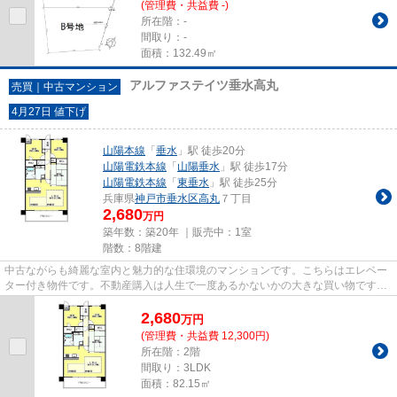
(管理費・共益費 -)
所在階：-
間取り：-
面積：132.49㎡
アルファステイツ垂水高丸
売買｜中古マンション
4月27日 値下げ
山陽本線
「
垂水
」駅 徒歩20分
山陽電鉄本線
「
山陽垂水
」駅 徒歩17分
山陽電鉄本線
「
東垂水
」駅 徒歩25分
兵庫県
神戸市垂水区
高丸
７丁目
2,680
万円
築年数：築20年 ｜販売中：
1室
階数：8階建
中古ながらも綺麗な室内と魅力的な住環境のマンションです。こちらはエレベー
ター付き物件です。不動産購入は人生で一度あるかないかの大きな買い物です。
失敗したくないのであれば、...
2,680
万
円
(管理費・共益費 12,300円)
所在階：2階
間取り：3LDK
面積：82.15㎡