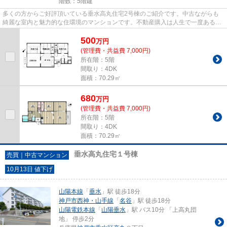
階数：5階建
多くの方からご好評頂いている垂水高丸住宅2号棟のご紹介です。中古ながらも
綺麗な室内と魅力的な住環境のマンションです。不動産購入は人生で一度あるか
ないかの大きな買い物です。失...
500
万
円
(管理費・共益費 7,000円)
所在階：5階
間取り：4DK
面積：70.29㎡
680
万
円
(管理費・共益費 7,000円)
所在階：5階
間取り：4DK
面積：70.29㎡
垂水高丸住宅１号棟
売買｜中古マンション
10月13日 値下げ
山陽本線
「
垂水
」駅 徒歩18分
神戸市西神・山手線
「
名谷
」駅 徒歩18分
山陽電鉄本線
「
山陽垂水
」駅 バス10分 「上高丸団
地」 停歩2分