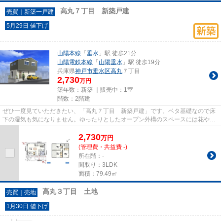
高丸７丁目 新築戸建
売買｜新築一戸建
5月29日 値下げ
山陽本線
「
垂水
」駅 徒歩21分
山陽電鉄本線
「
山陽垂水
」駅 徒歩19分
兵庫県
神戸市垂水区
高丸
７丁目
2,730
万円
築年数：新築 ｜販売中：
1室
階数：2階建
ぜひ一度見ていただきたい、「高丸７丁目 新築戸建」です。ベタ基礎なので床
下の湿気も気になりません。ゆったりとしたオープン外構のスペースには花や緑
が溢れています。多くの方か...
2,730
万
円
(管理費・共益費 -)
所在階：-
間取り：3LDK
面積：79.49㎡
高丸３丁目 土地
売買｜売地
1月30日 値下げ