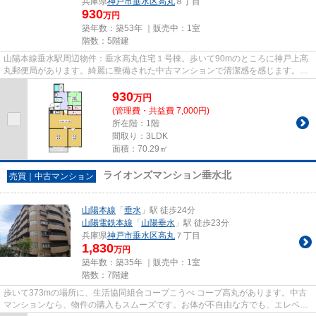
兵庫県
神戸市垂水区
高丸
８丁目
930
万円
築年数：築53年 ｜販売中：
1室
階数：5階建
山陽本線垂水駅周辺物件：垂水高丸住宅１号棟。歩いて90mのところに神戸上高
丸郵便局があります。綺麗に整備された中古マンションで清潔感を感じます。神
戸市垂水区で不動産の購入をご...
930
万
円
(管理費・共益費 7,000円)
所在階：1階
間取り：3LDK
面積：70.29㎡
ライオンズマンション垂水北
売買｜中古マンション
山陽本線
「
垂水
」駅 徒歩24分
山陽電鉄本線
「
山陽垂水
」駅 徒歩23分
兵庫県
神戸市垂水区
高丸
７丁目
1,830
万円
築年数：築35年 ｜販売中：
1室
階数：7階建
歩いて373mの場所に、生活協同組合コープこうべ コープ高丸があります。中古
マンションなら、物件の購入もスムーズです。お体が不自由な方でも、エレベー