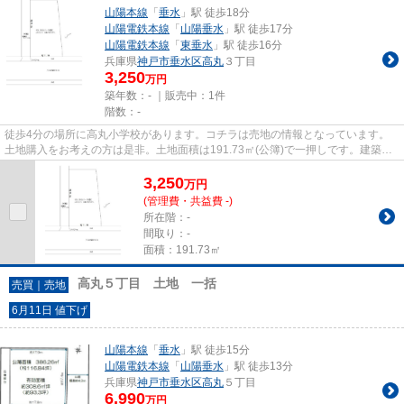
山陽本線
「
垂水
」駅 徒歩18分
山陽電鉄本線
「
山陽垂水
」駅 徒歩17分
山陽電鉄本線
「
東垂水
」駅 徒歩16分
兵庫県
神戸市垂水区
高丸
３丁目
3,250
万円
築年数：- ｜販売中：
1件
階数：-
徒歩4分の場所に高丸小学校があります。コチラは売地の情報となっています。
土地購入をお考えの方は是非。土地面積は191.73㎡(公簿)で一押しです。建築条
件なしなので、建築についてじ...
3,250
万
円
(管理費・共益費 -)
所在階：-
間取り：-
面積：191.73㎡
高丸５丁目 土地 一括
売買｜売地
6月11日 値下げ
山陽本線
「
垂水
」駅 徒歩15分
山陽電鉄本線
「
山陽垂水
」駅 徒歩13分
兵庫県
神戸市垂水区
高丸
５丁目
6,990
万円