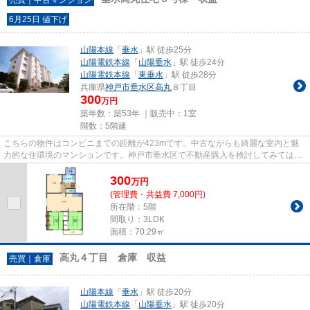
6月25日 値下げ
山陽本線
「
垂水
」駅 徒歩25分
山陽電鉄本線
「
山陽垂水
」駅 徒歩24分
山陽電鉄本線
「
東垂水
」駅 徒歩28分
兵庫県
神戸市垂水区
高丸
８丁目
300
万円
築年数：築53年 ｜販売中：
1室
階数：5階建
こちらの物件はコンビニまでの距離が423mです。中古ながらも綺麗な室内と魅
力的な住環境のマンションです。神戸市垂水区で不動産購入を検討してみてはい
かがでしょうか。こだわりの物...
300
万
円
(管理費・共益費 7,000円)
所在階：5階
間取り：3LDK
面積：70.29㎡
高丸４丁目 倉庫 収益
売買｜倉庫
山陽本線
「
垂水
」駅 徒歩20分
山陽電鉄本線
「
山陽垂水
」駅 徒歩20分