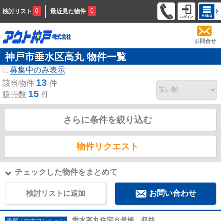
0
0
検討リスト
最近見た物件
お問合せ
神戸市垂水区高丸 物件一覧
募集中のみ表示
13
該当物件
件
15
販売数
件
さらに条件を絞り込む
物件リクエスト
チェックした物件をまとめて
検討リストに追加
お問い合わせ
垂水高丸住宅６号棟 収益
売買｜中古マンション