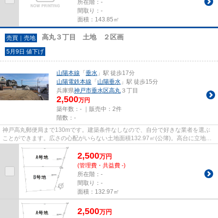
所在階：-
間取り：-
面積：143.85㎡
高丸３丁目 土地 ２区画
売買｜売地
5月9日 値下げ
山陽本線
「
垂水
」駅 徒歩17分
山陽電鉄本線
「
山陽垂水
」駅 徒歩15分
兵庫県
神戸市垂水区
高丸
３丁目
2,500
万円
築年数：- ｜販売中：
2件
階数：-
神戸高丸郵便局まで130mです。建築条件なしなので、自分で好きな業者を選ぶ
ことができます。広さの心配がいらない土地面積132.97㎡(公簿)。高台に立地す
るので人が家の前に通らないの...
2,500
万
円
(管理費・共益費 -)
所在階：-
間取り：-
面積：132.97㎡
2,500
万
円