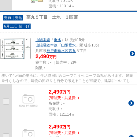
間取り：3LDK
面積：113.14㎡
高丸５丁目 土地 ３区画
売買｜売地
6月11日 値下げ
山陽本線
「
垂水
」駅 徒歩15分
山陽電鉄本線
「
山陽垂水
」駅 徒歩13分
兵庫県
神戸市垂水区
高丸
５丁目
2,490
万円
築年数：- ｜販売中：
2件
階数：-
歩いて454mの場所に、生活協同組合コープこうべ コープ高丸があります。建築
条件なしなので、建物の間取りも自分で考えることが可能で、建築についてじっ
くり考えられます。こちらの土...
2,490
万
円
(管理費・共益費 -)
所在階：-
間取り：-
面積：121.14㎡
2,490
万
円
(管理費・共益費 -)