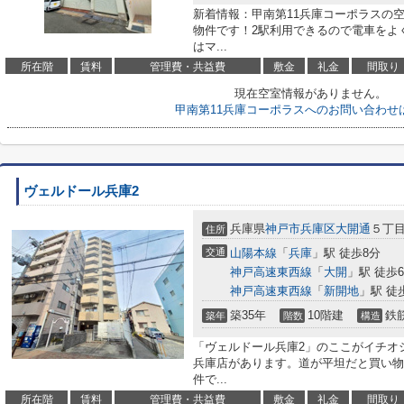
新着情報：甲南第11兵庫コーポラスの
物件です！2駅利用できるので電車をよ
はマ...
所在階
賃料
管理費・共益費
敷金
礼金
間取り
現在空室情報がありません。
甲南第11兵庫コーポラスへのお問い合わせ
ヴェルドール兵庫2
兵庫県
神戸市兵庫区
大開通
５丁目1
住所
交通
山陽本線
「
兵庫
」駅 徒歩8分
神戸高速東西線
「
大開
」駅 徒歩
神戸高速東西線
「
新開地
」駅 徒
築35年
10階建
鉄
築年
階数
構造
「ヴェルドール兵庫2」のここがイチオシ
兵庫店があります。道が平坦だと買い物
件で...
所在階
賃料
管理費・共益費
敷金
礼金
間取り