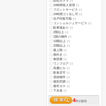
防犯カメラ
(-)
24時間有人管理
(-)
フロントサービス
(-)
24時間ゴミ出し可
(-)
住戸内覧可能
(-)
コンシェルジュサービス
(-)
駐車場あり
(-)
2階以上
(-)
1階の物件
(-)
10階以上
(-)
20階以上
(-)
最上階
(-)
南向き
(-)
角部屋
(-)
ワンフロア
(-)
高層ビル
(-)
飲食店可
(-)
居抜物件
(-)
個別空調
(-)
都市ガス
(-)
下水道
(-)
4
件が該当