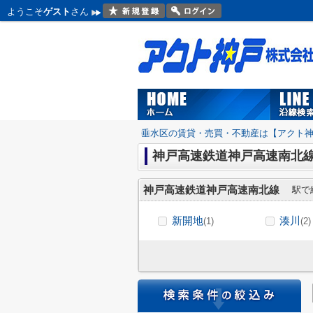
ようこそ
ゲスト
さん
垂水区の賃貸・売買・不動産は【アクト
神戸高速鉄道神戸高速南北
神戸高速鉄道神戸高速南北線
駅で
新開地
湊川
(1)
(2)