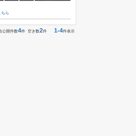
こちら
4
2
1-4
当公開件数
件 空き数
件
件表示