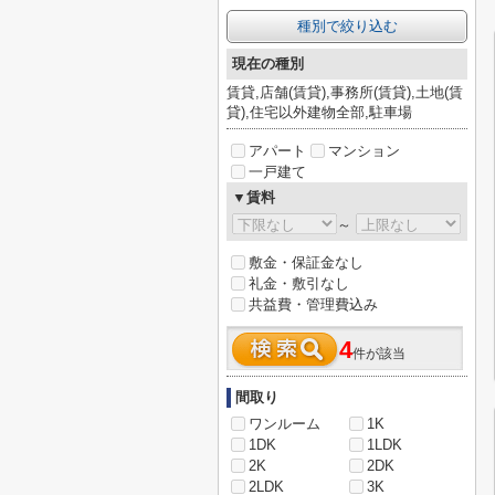
種別で絞り込む
現在の種別
賃貸,店舗(賃貸),事務所(賃貸),土地(賃
貸),住宅以外建物全部,駐車場
アパート
マンション
一戸建て
▼賃料
～
敷金・保証金なし
礼金・敷引なし
共益費・管理費込み
4
件が該当
間取り
ワンルーム
1K
1DK
1LDK
2K
2DK
2LDK
3K