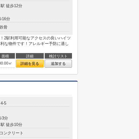
駅 徒歩12分
歩16分
鉄骨
！2駅利用可能なアクセスの良いハイツ
便利な物件です！アレルギー予防に適し
面積
詳細
検討リスト
30.00㎡
詳細を見る
追加する
4-5
歩3分
駅 徒歩10分
コンクリート