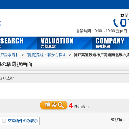
営業時間：9:00～19:00
定休日
神戸垂水店】
>
(賃貸)路線・駅から探す
>
神戸高速鉄道神戸高速南北線の
線の駅選択画面
絞り込む
4
件が該当
並び順：
空室物件のみ表示