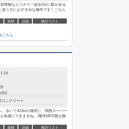
空室情報ならコチラ！徒歩3分に駅がある
く使う方におすすめな物件です！こちら
面積
詳細
検討リスト
はこちら
-14
6分
歩8分
筋コンクリート
。歩いて423mの場所に、関西スーパー
も快適にできますね。2駅利用可能な物
面積
詳細
検討リスト