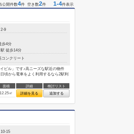
4
2
1-4
当公開件数
件 空き数
件
件表示
2-9
徒歩4分
駅 徒歩14分
筋コンクリート
イビル」です♪高ニーズな駅近の物件
♪日頃から電車をよく利用するなら2駅利
面積
詳細
検討リスト
12.25㎡
詳細を見る
追加する
0-15