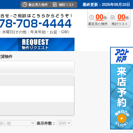
最終更新：2026年08月10日
00
00
件
件
最近見た物件
検討リスト
：水曜日(その他：年末年始・お盆・GW）
賃貸物件
表示件数：