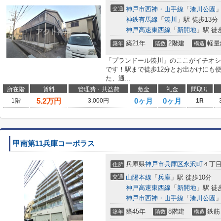
交通
神戸市西神・山手線
「
湊川公園
」
神鉄有馬線
「
湊川
」駅 徒歩13分
神戸高速東西線
「
新開地
」駅 徒
築21年
2階建
軽量
築年
階数
構造
「プランドール湊川」のここがイチオシ
です！駅まで徒歩12分とお出かけにも
た、通...
所在階
賃料
管理費・共益費
敷金
礼金
間取り
5.2
万円
0ヶ月
0ヶ月
1階
3,000円
1R
甲南第11兵庫コーポラス
兵庫県
神戸市兵庫区
永沢町
４丁目
住所
交通
山陽本線
「
兵庫
」駅 徒歩10分
神戸高速東西線
「
新開地
」駅 徒
神戸市西神・山手線
「
湊川公園
」
築45年
8階建
鉄筋
築年
階数
構造