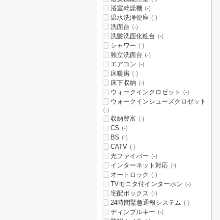
浴室乾燥機
(-)
温水洗浄便座
(-)
洗面台
(-)
洗髪洗面化粧台
(-)
シャワー
(-)
独立洗面台
(-)
エアコン
(-)
床暖房
(-)
床下収納
(-)
ウォークインクロゼット
(-)
ウォークインシューズクロゼット
(-)
収納豊富
(-)
CS
(-)
BS
(-)
CATV
(-)
光ファイバー
(-)
インターネット対応
(-)
オートロック
(-)
TVモニタ付インターホン
(-)
宅配ボックス
(-)
24時間緊急通報システム
(-)
ディンプルキー
(-)