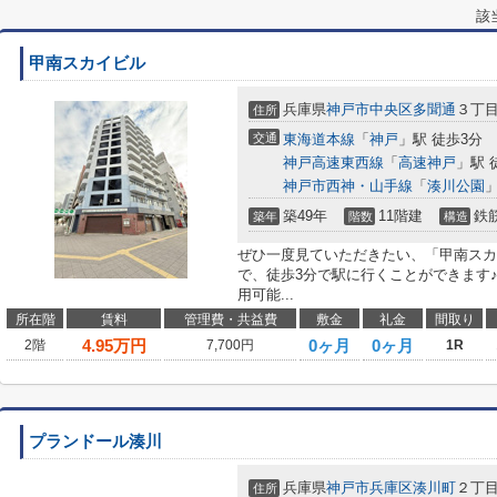
該
甲南スカイビル
兵庫県
神戸市中央区
多聞通
３丁目
住所
交通
東海道本線
「
神戸
」駅 徒歩3分
神戸高速東西線
「
高速神戸
」駅 
神戸市西神・山手線
「
湊川公園
」
築49年
11階建
鉄
築年
階数
構造
ぜひ一度見ていただきたい、「甲南スカ
で、徒歩3分で駅に行くことができます
用可能...
所在階
賃料
管理費・共益費
敷金
礼金
間取り
4.95
万円
0ヶ月
0ヶ月
2階
7,700円
1R
プランドール湊川
兵庫県
神戸市兵庫区
湊川町
２丁目1
住所