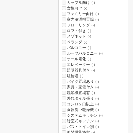
カップル向け
(-)
女性向け
(-)
ファミリー向け
(-)
室内洗濯機置場
(-)
フローリング
(-)
ロフト付き
(-)
メゾネット
(-)
ベランダ
(-)
バルコニー
(-)
ルーフバルコニー
(-)
オール電化
(-)
エレベーター
(-)
照明器具付き
(-)
駐輪場
(-)
バイク置場あり
(-)
家具・家電付き
(-)
洗濯機置場有
(-)
外観タイル張り
(-)
コンロ２口以上
(-)
食器洗い乾燥機
(-)
システムキッチン
(-)
対面式キッチン
(-)
バス・トイレ別
(-)
追焚機能浴室
(-)