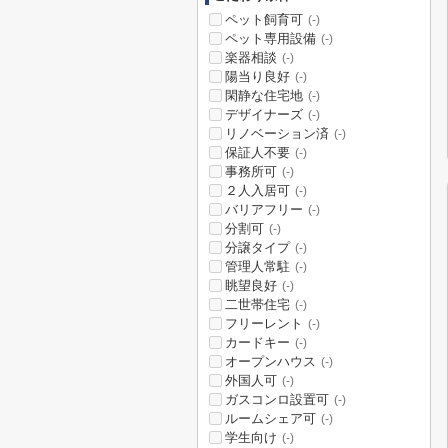
ペット飼育可
(-)
ペット専用設備
(-)
楽器相談
(-)
陽当り良好
(-)
閑静な住宅地
(-)
デザイナーズ
(-)
リノベーション済
(-)
保証人不要
(-)
事務所可
(-)
２人入居可
(-)
バリアフリー
(-)
分割可
(-)
分譲タイプ
(-)
管理人常駐
(-)
眺望良好
(-)
二世帯住宅
(-)
フリーレント
(-)
カードキー
(-)
オープンハウス
(-)
外国人可
(-)
ガスコンロ設置可
(-)
ルームシェア可
(-)
学生向け
(-)