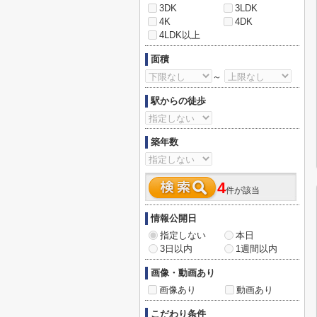
3DK
3LDK
4K
4DK
4LDK以上
面積
～
駅からの徒歩
築年数
4
件が該当
情報公開日
指定しない
本日
3日以内
1週間以内
画像・動画あり
画像あり
動画あり
こだわり条件