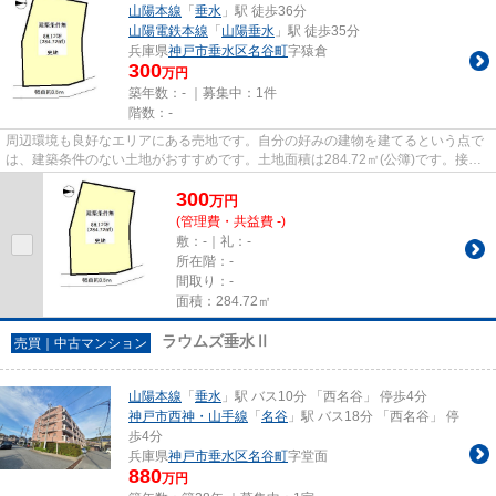
山陽本線
「
垂水
」駅 徒歩36分
山陽電鉄本線
「
山陽垂水
」駅 徒歩35分
兵庫県
神戸市垂水区
名谷町
字猿倉
300
万円
築年数：- ｜募集中：
1件
階数：-
周辺環境も良好なエリアにある売地です。自分の好みの建物を建てるという点で
は、建築条件のない土地がおすすめです。土地面積は284.72㎡(公簿)です。接道
が15m以上あると車の出し入れ...
300
万
円
(管理費・共益費 -)
敷：-｜礼：-
所在階：-
間取り：-
面積：284.72㎡
ラウムズ垂水Ⅱ
売買｜中古マンション
山陽本線
「
垂水
」駅 バス10分 「西名谷」 停歩4分
神戸市西神・山手線
「
名谷
」駅 バス18分 「西名谷」 停
歩4分
兵庫県
神戸市垂水区
名谷町
字堂面
880
万円