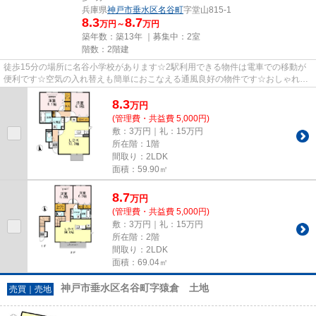
兵庫県
神戸市垂水区
名谷町
字堂山815-1
8.3
8.7
万円～
万円
築年数：築13年 ｜募集中：
2室
階数：2階建
徒歩15分の場所に名谷小学校があります☆2駅利用できる物件は電車での移動が
便利です☆空気の入れ替えも簡単におこなえる通風良好の物件です☆おしゃれが
気になる方でもきっと満足いただ...
8.3
万
円
(管理費・共益費 5,000円)
敷：3万円｜礼：15万円
所在階：1階
間取り：2LDK
面積：59.90㎡
8.7
万
円
(管理費・共益費 5,000円)
敷：3万円｜礼：15万円
所在階：2階
間取り：2LDK
面積：69.04㎡
神戸市垂水区名谷町字猿倉 土地
売買｜売地