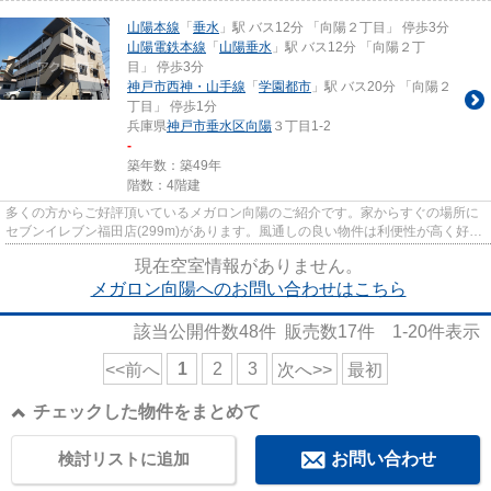
山陽本線
「
垂水
」駅 バス12分 「向陽２丁目」 停歩3分
山陽電鉄本線
「
山陽垂水
」駅 バス12分 「向陽２丁
目」 停歩3分
神戸市西神・山手線
「
学園都市
」駅 バス20分 「向陽２
丁目」 停歩1分
兵庫県
神戸市垂水区
向陽
３丁目1-2
-
築年数：築49年
階数：4階建
多くの方からご好評頂いているメガロン向陽のご紹介です。家からすぐの場所に
セブンイレブン福田店(299m)があります。風通しの良い物件は利便性が高く好条
件です。眺望良好な場所はう...
現在空室情報がありません。
メガロン向陽へのお問い合わせはこちら
該当公開件数
48
件 販売数
17
件
1-20
件表示
1
2
3
<<前へ
次へ>>
最初
チェックした物件をまとめて
検討リストに追加
お問い合わせ