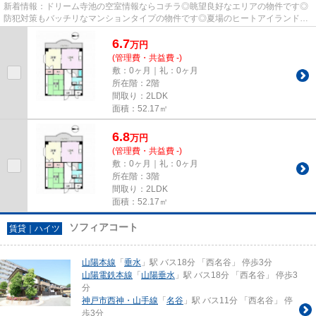
新着情報：ドリーム寺池の空室情報ならコチラ◎眺望良好なエリアの物件です◎
防犯対策もバッチリなマンションタイプの物件です◎夏場のヒートアイランドの
影響を受けにくいリバーサイドで...
6.7
万
円
(管理費・共益費 -)
敷：0ヶ月｜礼：0ヶ月
所在階：2階
間取り：2LDK
面積：52.17㎡
6.8
万
円
(管理費・共益費 -)
敷：0ヶ月｜礼：0ヶ月
所在階：3階
間取り：2LDK
面積：52.17㎡
ソフィアコート
賃貸｜ハイツ
山陽本線
「
垂水
」駅 バス18分 「西名谷」 停歩3分
山陽電鉄本線
「
山陽垂水
」駅 バス18分 「西名谷」 停歩3
分
神戸市西神・山手線
「
名谷
」駅 バス11分 「西名谷」 停
歩3分