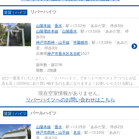
リバーハイツ
賃貸｜ハイツ
山陽本線
「
垂水
」駅 バス12分 「あみだ堂」 停歩3分
山陽電鉄本線
「
山陽垂水
」駅 バス10分 「あみだ堂」 停
歩3分
神戸市西神・山手線
「
学園都市
」駅 バス18分 「あみだ
堂」 停歩3分
兵庫県
神戸市垂水区
名谷町
1527
-
築年数：築37年
階数：2階建
ぜひ一度見ていただきたい、「リバーハイツ」です！トーホーストア つつじが丘
店も近く(320m)にあり買い物するのも楽になりますよ！お使いいただける駅は2
駅あり、行き先に応じて使い...
現在空室情報がありません。
リバーハイツへのお問い合わせはこちら
パールハイツ
賃貸｜ハイツ
山陽本線
「
垂水
」駅 バス15分 「あみだ堂」 停歩2分
神戸市西神・山手線
「
名谷
」駅 バス10分 「あみだ
堂」 停歩2分