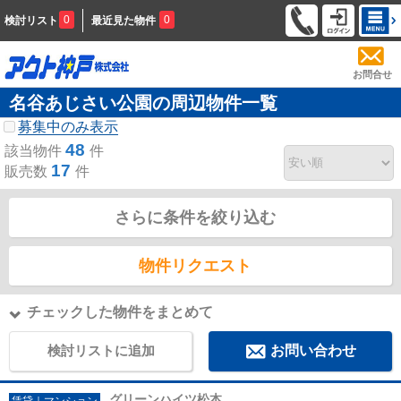
0
0
検討リスト
最近見た物件
お問合せ
名谷あじさい公園の周辺物件一覧
募集中のみ表示
48
該当物件
件
17
販売数
件
さらに条件を絞り込む
物件リクエスト
チェックした物件をまとめて
検討リストに追加
お問い合わせ
グリーンハイツ松本
賃貸｜マンション