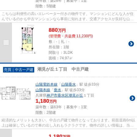
築年数：築28年 ｜募集中：
1室
階数：5階建
こちらは利便性の高いエレベーター付きの物件です。マンションにどんな人が住
んでいるのかも中古マンションなら事前に知れます。交通アクセスが良好な山陽
本線垂水周辺なら、どこへ行...
880
万
円
(管理費・共益費 11,230円)
敷：-｜礼：-
所在階：1階
間取り：3LDK
面積：74.97㎡
潮見が丘１丁目 中古戸建
売買｜中古一戸建
山陽電鉄本線
「
山陽垂水
」駅 徒歩33分
山陽本線
「
垂水
」駅 徒歩33分
兵庫県
神戸市垂水区
潮見が丘
１丁目
1,180
万円
築年数：築63年 ｜募集中：
1室
階数：2階建
経済的なメリットも大きい、中古の戸建て物件となっております。前面道路6m以
上は確保しているので車の出し入れもラクラクです。物件の詳しい情報は、当社
スタッフまでお気軽にご連絡...
1,180
万
円