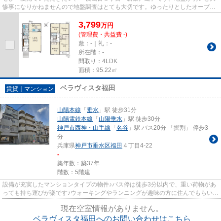
惨事になりかねませんので地盤調査はとても大切です。ゆったりとしたオープン
外構のスペースには花や緑が...
3,799
万
円
(管理費・共益費 -)
敷：-｜礼：-
所在階：-
間取り：4LDK
面積：95.22㎡
ベラヴィスタ福田
賃貸｜マンション
山陽本線
「
垂水
」駅 徒歩31分
山陽電鉄本線
「
山陽垂水
」駅 徒歩30分
神戸市西神・山手線
「
名谷
」駅 バス20分 「掘割」 停歩3
分
兵庫県
神戸市垂水区
福田
４丁目4-22
-
築年数：築37年
階数：5階建
設備が充実したマンションタイプの物件♪バス停は徒歩3分以内で、重い荷物があ
っても持ち運びが楽です♪ウォーキングやランニングが趣味の方に住んでもらいた
いのが平坦な場所にあるマン...
現在空室情報がありません。
ベラヴィスタ福田へのお問い合わせはこちら