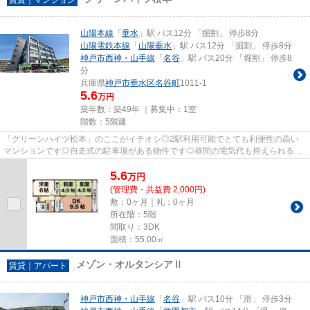
山陽本線
「
垂水
」駅 バス12分 「掘割」 停歩8分
山陽電鉄本線
「
山陽垂水
」駅 バス12分 「掘割」 停歩8分
神戸市西神・山手線
「
名谷
」駅 バス20分 「堀割」 停歩8
分
兵庫県
神戸市垂水区
名谷町
1011-1
5.6
万円
築年数：築49年 ｜募集中：
1室
階数：5階建
「グリーンハイツ松本」のここがイチオシ◎2駅利用可能でとても利便性の高い
マンションです◎自走式の駐車場がある物件です◎昼間の電気代も抑えられる、
明るい室内環境のあるマンション...
5.6
万
円
(管理費・共益費 2,000円)
敷：0ヶ月｜礼：0ヶ月
所在階：5階
間取り：3DK
面積：55.00㎡
メゾン・オルタンシアⅡ
賃貸｜アパート
神戸市西神・山手線
「
名谷
」駅 バス10分 「滑」 停歩3分