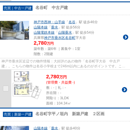
名谷町 中古戸建
売買｜中古一戸建
神戸市西神・山手線
「
名谷
」駅 徒歩46分
山陽本線
「
垂水
」駅 徒歩56分
山陽電鉄本線
「
山陽垂水
」駅 徒歩54分
兵庫県
神戸市垂水区
名谷町
字大谷
2,780
万円
築年数：築6年 ｜募集中：
1室
階数：2階建
神戸市垂水区近辺での物件情報：大好評のあの物件「名谷町字大谷 中古戸
建」。こちらの物件は名谷小学校まで246m以内にあるのがポイントです。こち
らの物件は中古戸建物件です。令和2...
2,780
万
円
(管理費・共益費 -)
敷：-｜礼：-
所在階：-
間取り：3LDK
面積：104.34㎡
名谷町字平ノ垣内 新築戸建 ２区画
売買｜新築一戸建
山陽本線
「
垂水
」駅 徒歩40分