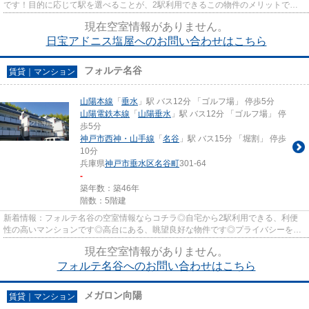
です！目的に応じて駅を選べることが、2駅利用できるこの物件のメリットで
す！駅近くに立地する物件で、徒...
現在空室情報がありません。
日宝アドニス塩屋へのお問い合わせはこちら
フォルテ名谷
賃貸｜マンション
山陽本線
「
垂水
」駅 バス12分 「ゴルフ場」 停歩5分
山陽電鉄本線
「
山陽垂水
」駅 バス12分 「ゴルフ場」 停
歩5分
神戸市西神・山手線
「
名谷
」駅 バス15分 「堀割」 停歩
10分
兵庫県
神戸市垂水区
名谷町
301-64
-
築年数：築46年
階数：5階建
新着情報：フォルテ名谷の空室情報ならコチラ◎自宅から2駅利用できる、利便
性の高いマンションです◎高台にある、眺望良好な物件です◎プライバシーをし
っかり守れる、安心安全なマンシ...
現在空室情報がありません。
フォルテ名谷へのお問い合わせはこちら
メガロン向陽
賃貸｜マンション