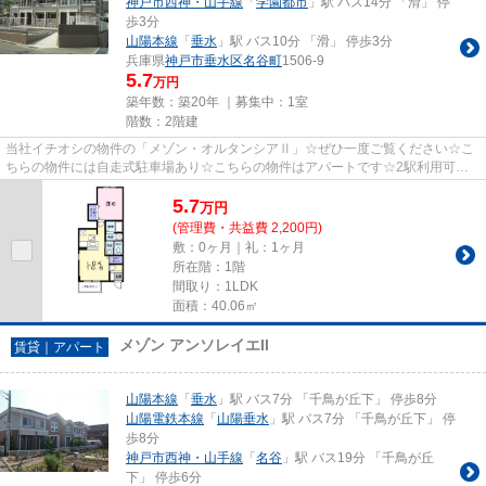
神戸市西神・山手線
「
学園都市
」駅 バス14分 「滑」 停
歩3分
山陽本線
「
垂水
」駅 バス10分 「滑」 停歩3分
兵庫県
神戸市垂水区
名谷町
1506-9
5.7
万円
築年数：築20年 ｜募集中：
1室
階数：2階建
当社イチオシの物件の「メゾン・オルタンシアⅡ」☆ぜひ一度ご覧ください☆こ
ちらの物件には自走式駐車場あり☆こちらの物件はアパートです☆2駅利用可能
なので、用途や行き先に応じて経路...
5.7
万
円
(管理費・共益費 2,200円)
敷：0ヶ月｜礼：1ヶ月
所在階：1階
間取り：1LDK
面積：40.06㎡
メゾン アンソレイエII
賃貸｜アパート
山陽本線
「
垂水
」駅 バス7分 「千鳥が丘下」 停歩8分
山陽電鉄本線
「
山陽垂水
」駅 バス7分 「千鳥が丘下」 停
歩8分
神戸市西神・山手線
「
名谷
」駅 バス19分 「千鳥が丘
下」 停歩6分