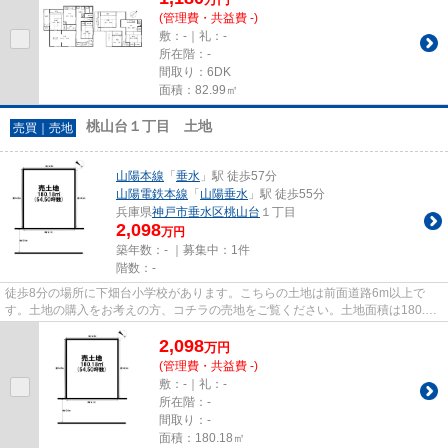
(管理費・共益費 -)
敷：-｜礼：-
所在階：-
間取り：6DK
面積：82.99㎡
桃山台１丁目 土地
売買｜売地
山陽本線
「
垂水
」駅 徒歩57分
山陽電鉄本線
「
山陽垂水
」駅 徒歩55分
兵庫県
神戸市垂水区
桃山台
１丁目
2,098
万円
築年数：- ｜募集中：
1件
階数：-
徒歩8分の場所に下畑台小学校があります。こちらの土地は前面道路6m以上で
す。土地の購入をお考えの方、コチラの売地をご覧ください。土地面積は180.18
㎡(公簿)となっております。当社...
2,098
万
円
(管理費・共益費 -)
敷：-｜礼：-
所在階：-
間取り：-
面積：180.18㎡