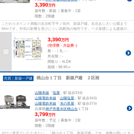
3,390
万円
築年数：新築 ｜募集中：
1室
階数：2階建
こだわりポイント満載の名谷町字平ノ垣内 新築戸建。名谷あじさい公園まで
96mです。外気の影響を受けにくい高断熱の物件です。ベタ基礎による建築の
為、床下からの嫌な湿気も気になり...
3,390
万
円
(管理費・共益費 -)
敷：-｜礼：-
所在階：-
間取り：4LDK
面積：98.95㎡
桃山台１丁目 新築戸建 ２区画
売買｜新築一戸建
山陽本線
「
塩屋
」駅 徒歩33分
山陽電鉄本線
「
山陽塩屋
」駅 徒歩34分
山陽電鉄本線
「
滝の茶屋
」駅 徒歩37分
兵庫県
神戸市垂水区
桃山台
１丁目
3,799
万円
築年数：予定 ｜募集中：
1室
階数：2階建
ぜひ一度見ていただきたい、「桃山台１丁目 新築戸建」です。地盤が弱いと大