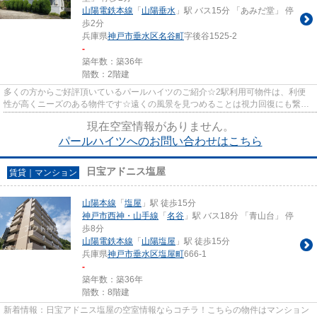
山陽電鉄本線
「
山陽垂水
」駅 バス15分 「あみだ堂」 停
歩2分
兵庫県
神戸市垂水区
名谷町
字後谷1525-2
-
築年数：築36年
階数：2階建
多くの方からご好評頂いているパールハイツのご紹介☆2駅利用可物件は、利便
性が高くニーズのある物件です☆遠くの風景を見つめることは視力回復にも繋が
りますので健康的になれます☆常...
現在空室情報がありません。
パールハイツへのお問い合わせはこちら
日宝アドニス塩屋
賃貸｜マンション
山陽本線
「
塩屋
」駅 徒歩15分
神戸市西神・山手線
「
名谷
」駅 バス18分 「青山台」 停
歩8分
山陽電鉄本線
「
山陽塩屋
」駅 徒歩15分
兵庫県
神戸市垂水区
塩屋町
666-1
-
築年数：築36年
階数：8階建
新着情報：日宝アドニス塩屋の空室情報ならコチラ！こちらの物件はマンション