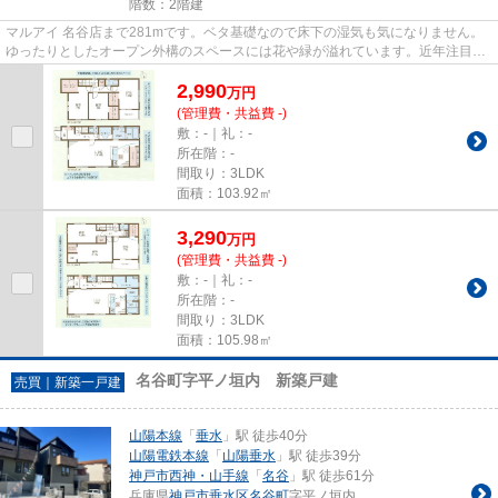
階数：2階建
マルアイ 名谷店まで281mです。ベタ基礎なので床下の湿気も気になりません。
ゆったりとしたオープン外構のスペースには花や緑が溢れています。近年注目度
が高まっている省エネ対策済み...
2,990
万
円
(管理費・共益費 -)
敷：-｜礼：-
所在階：-
間取り：3LDK
面積：103.92㎡
3,290
万
円
(管理費・共益費 -)
敷：-｜礼：-
所在階：-
間取り：3LDK
面積：105.98㎡
名谷町字平ノ垣内 新築戸建
売買｜新築一戸建
山陽本線
「
垂水
」駅 徒歩40分
山陽電鉄本線
「
山陽垂水
」駅 徒歩39分
神戸市西神・山手線
「
名谷
」駅 徒歩61分
兵庫県
神戸市垂水区
名谷町
字平ノ垣内