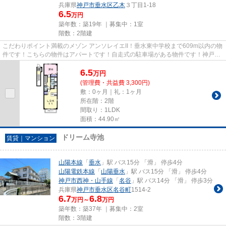
兵庫県
神戸市垂水区
乙木
３丁目1-18
6.5
万円
築年数：築19年 ｜募集中：
1室
階数：2階建
こだわりポイント満載のメゾン アンソレイエII！垂水東中学校まで609m以内の物
件です！こちらの物件はアパートです！自走式の駐車場がある物件です！神戸市
垂水区エリアにある賃貸情報...
6.5
万
円
(管理費・共益費 3,300円)
敷：0ヶ月｜礼：1ヶ月
所在階：2階
間取り：1LDK
面積：44.90㎡
ドリーム寺池
賃貸｜マンション
山陽本線
「
垂水
」駅 バス15分 「滑」 停歩4分
山陽電鉄本線
「
山陽垂水
」駅 バス15分 「滑」 停歩4分
神戸市西神・山手線
「
名谷
」駅 バス14分 「滑」 停歩3分
兵庫県
神戸市垂水区
名谷町
1514-2
6.7
6.8
万円～
万円
築年数：築37年 ｜募集中：
2室
階数：3階建