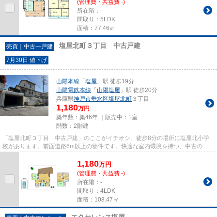
(管理費・共益費 -)
所在階：-
間取り：5LDK
面積：77.46㎡
塩屋北町３丁目 中古戸建
売買｜中古一戸建
7月30日 値下げ
山陽本線
「
塩屋
」駅 徒歩19分
山陽電鉄本線
「
山陽塩屋
」駅 徒歩20分
兵庫県
神戸市垂水区
塩屋北町
３丁目
1,180
万円
築年数：築46年 ｜販売中：
1室
階数：2階建
「塩屋北町３丁目 中古戸建」のここがイチオシ。徒歩8分の場所に塩屋北小学
校があります。前面道路6m以上の物件です。快適な室内環境を持つ、中古の一戸
建て物件となっています。不動...
1,180
万
円
(管理費・共益費 -)
所在階：-
間取り：4LDK
面積：108.47㎡
エクセレンス塩屋