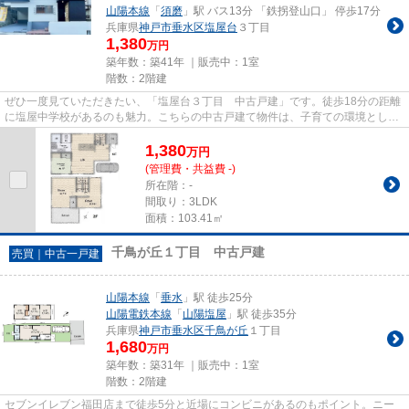
山陽本線
「
須磨
」駅 バス13分 「鉄拐登山口」 停歩17分
兵庫県
神戸市垂水区
塩屋台
３丁目
1,380
万円
築年数：築41年 ｜販売中：
1室
階数：2階建
ぜひ一度見ていただきたい、「塩屋台３丁目 中古戸建」です。徒歩18分の距離
に塩屋中学校があるのも魅力。こちらの中古戸建て物件は、子育ての環境として
もうってつけです。山陽本線...
1,380
万
円
(管理費・共益費 -)
所在階：-
間取り：3LDK
面積：103.41㎡
千鳥が丘１丁目 中古戸建
売買｜中古一戸建
山陽本線
「
垂水
」駅 徒歩25分
山陽電鉄本線
「
山陽塩屋
」駅 徒歩35分
兵庫県
神戸市垂水区
千鳥が丘
１丁目
1,680
万円
築年数：築31年 ｜販売中：
1室
階数：2階建
セブンイレブン福田店まで徒歩5分と近場にコンビニがあるのもポイント。ニー