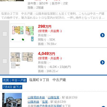
築年数：築52年 ｜販売中：
2室
階数：2階建
塩屋台２丁目 中古戸建：山陽本線塩屋駅にも近くて便利。こちらは中古一戸建
ての物件です。魅力溢れるレトロな室内が好評の、一押し物件となっておりま
す。神戸市垂水区エリアや山陽...
298
万
円
(管理費・共益費 -)
所在階：-
間取り：5DK
面積：76.59㎡
4,049
万
円
(管理費・共益費 -)
所在階：-
間取り：4LDK＋1S(納戸)
面積：166.21㎡
塩屋町９丁目 中古戸建
売買｜中古一戸建
7月4日 値下げ
山陽電鉄本線
「
山陽塩屋
」駅 徒歩13分
山陽本線
「
塩屋
」駅 徒歩13分
兵庫県
神戸市垂水区
塩屋町
９丁目