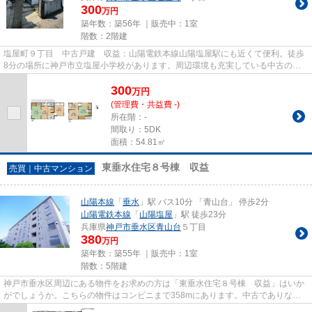
300
万円
築年数：築56年 ｜販売中：
1室
階数：2階建
塩屋町９丁目 中古戸建 収益：山陽電鉄本線山陽塩屋駅にも近くて便利。徒歩
8分の場所に神戸市立塩屋小学校があります。周辺環境も充実している中古の戸
建て物件です。古かろう悪かろ...
300
万
円
(管理費・共益費 -)
所在階：-
間取り：5DK
面積：54.81㎡
東垂水住宅８号棟 収益
売買｜中古マンション
山陽本線
「
垂水
」駅 バス10分 「青山台」 停歩2分
山陽電鉄本線
「
山陽塩屋
」駅 徒歩23分
兵庫県
神戸市垂水区
青山台
５丁目
380
万円
築年数：築55年 ｜販売中：
1室
階数：5階建
神戸市垂水区周辺にある物件をお求めの方は「東垂水住宅８号棟 収益」はいか
がでしょうか。こちらの物件はコンビニまで358mにあります。中古でありなが
ら、綺麗で機能的な設備のある...