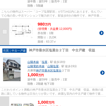
築年数：築53年 ｜販売中：
1室
階数：5階建
こちらの物件はスーパー「コープ塩屋駅前」が371m以内にあります。住んでい
て心地の良い中古マンションで魅力的です。駅徒歩8分の物件です。神戸市垂水
区は山陽本線塩屋があるので、交...
980
万
円
(管理費・共益費 12,000円)
所在階：1階
間取り：2LDK
面積：63.37㎡
神戸市垂水区塩屋台２丁目 中古戸建 収益
売買｜中古一戸建
山陽本線
「
塩屋
」駅 徒歩18分
山陽電鉄本線
「
山陽塩屋
」駅 徒歩19分
兵庫県
神戸市垂水区
塩屋台
２丁目
1,000
万円
築年数：築59年 ｜販売中：
1室
階数：2階建 地下1階
こだわりポイント満載の神戸市垂水区塩屋台２丁目 中古戸建 収益。南側の道
路に面している物件は日当たりが良いです。綺麗な室内の中古戸建て物件で素敵
な日々をおくりませんか。一...
1,000
万
円