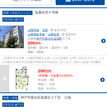
塩屋住宅６号棟
売買｜中古マンション
5月29日 値下げ
山陽本線
「
塩屋
」駅 徒歩10分
山陽電鉄本線
「
山陽塩屋
」駅 徒歩9分
兵庫県
神戸市垂水区
塩屋町
３丁目
200
万円
築年数：築53年 ｜販売中：
1室
階数：5階建
「塩屋住宅６号棟」の物件情報をお探しならお気軽にお問い合わせ下さい。こち
らの物件は神戸市立塩屋小学校が675m以内にあります。駅から徒歩10分圏内に
位置する物件です。中古ながら...
200
万
円
(管理費・共益費 12,000円)
所在階：4階
間取り：3DK
面積：63.00㎡
神戸市垂水区塩屋台２丁目 土地
売買｜売地
2月21日 値下げ