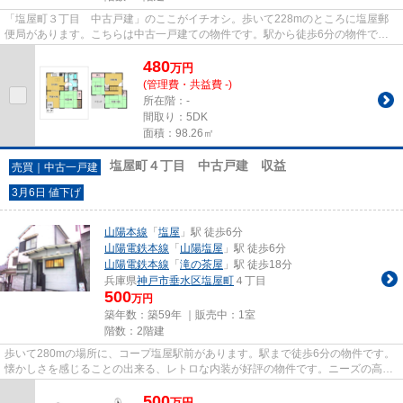
「塩屋町３丁目 中古戸建」のここがイチオシ。歩いて228mのところに塩屋郵
便局があります。こちらは中古一戸建ての物件です。駅から徒歩6分の物件で
す。ご希望の物件に出会ってほしい...
480
万
円
(管理費・共益費 -)
所在階：-
間取り：5DK
面積：98.26㎡
塩屋町４丁目 中古戸建 収益
売買｜中古一戸建
3月6日 値下げ
山陽本線
「
塩屋
」駅 徒歩6分
山陽電鉄本線
「
山陽塩屋
」駅 徒歩6分
山陽電鉄本線
「
滝の茶屋
」駅 徒歩18分
兵庫県
神戸市垂水区
塩屋町
４丁目
500
万円
築年数：築59年 ｜販売中：
1室
階数：2階建
歩いて280mの場所に、コープ塩屋駅前があります。駅まで徒歩6分の物件です。
懐かしさを感じることの出来る、レトロな内装が好評の物件です。ニーズの高い
中古の戸建て物件は、経済的な...
500
万
円