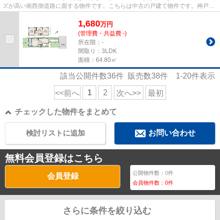
ズが高い南西側道路に面する物件です。こちらは中古の戸建て物件です。神戸市
垂水区エリアや山陽本線垂水付...
1,680
万
円
(管理費・共益費 -)
所在階：-
間取り：3LDK
面積：64.80㎡
該当公開件数
36
件 販売数
38
件
1-20
件表示
1
2
<<前へ
次へ>>
最初
チェックした物件をまとめて
検討リストに追加
お問い合わせ
無料会員登録はこちら
公開物件数：
0
件
会員登録
会員物件数：
0
件
さらに条件を絞り込む