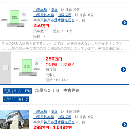
山陽本線
「
塩屋
」駅 徒歩19分
山陽電鉄本線
「
山陽塩屋
」駅 徒歩18分
兵庫県
神戸市垂水区
塩屋台
２丁目
250
万円
築年数：- ｜販売中：
1件
階数：-
自分の好みの建物を建てるという点では、建築条件のない土地がイチオシです
よ。土地の購入をご検討の方にお勧めの売地となっています。南側道路に面して
いるため、日当たりを確保する...
250
万
円
(管理費・共益費 -)
所在階：-
間取り：-
面積：83.33㎡
塩屋台２丁目 中古戸建
売買｜中古一戸建
7月31日 値下げ
山陽本線
「
塩屋
」駅 徒歩19分
山陽電鉄本線
「
山陽塩屋
」駅 徒歩19分
兵庫県
神戸市垂水区
塩屋台
２丁目
298
4,049
万円～
万円