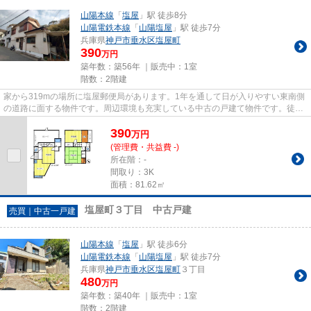
山陽本線
「
塩屋
」駅 徒歩8分
山陽電鉄本線
「
山陽塩屋
」駅 徒歩7分
兵庫県
神戸市垂水区
塩屋町
390
万円
築年数：築56年 ｜販売中：
1室
階数：2階建
家から319mの場所に塩屋郵便局があります。1年を通して日が入りやすい東南側
の道路に面する物件です。周辺環境も充実している中古の戸建て物件です。徒歩
8分圏内に立地する物件です。...
390
万
円
(管理費・共益費 -)
所在階：-
間取り：3K
面積：81.62㎡
塩屋町３丁目 中古戸建
売買｜中古一戸建
山陽本線
「
塩屋
」駅 徒歩6分
山陽電鉄本線
「
山陽塩屋
」駅 徒歩7分
兵庫県
神戸市垂水区
塩屋町
３丁目
480
万円
築年数：築40年 ｜販売中：
1室
階数：2階建