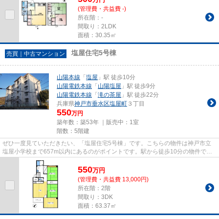
(管理費・共益費 -)
所在階：-
間取り：2LDK
面積：30.35㎡
塩屋住宅5号棟
売買｜中古マンション
山陽本線
「
塩屋
」駅 徒歩10分
山陽電鉄本線
「
山陽塩屋
」駅 徒歩9分
山陽電鉄本線
「
滝の茶屋
」駅 徒歩22分
兵庫県
神戸市垂水区
塩屋町
３丁目
550
万円
築年数：築53年 ｜販売中：
1室
階数：5階建
ぜひ一度見ていただきたい、「塩屋住宅5号棟」です。こちらの物件は神戸市立
塩屋小学校まで657m以内にあるのがポイントです。駅から徒歩10分の物件で
す。マンションにどんな人が住んで...
550
万
円
(管理費・共益費 13,000円)
所在階：2階
間取り：3DK
面積：63.37㎡