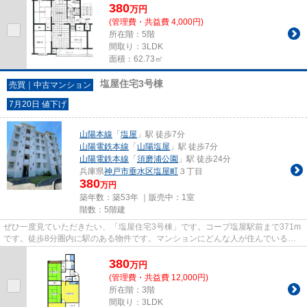
380
万
円
(管理費・共益費 4,000円)
所在階：5階
間取り：3LDK
面積：62.73㎡
塩屋住宅3号棟
売買｜中古マンション
7月20日 値下げ
山陽本線
「
塩屋
」駅 徒歩7分
山陽電鉄本線
「
山陽塩屋
」駅 徒歩7分
山陽電鉄本線
「
須磨浦公園
」駅 徒歩24分
兵庫県
神戸市垂水区
塩屋町
３丁目
380
万円
築年数：築53年 ｜販売中：
1室
階数：5階建
ぜひ一度見ていただきたい、「塩屋住宅3号棟」です。コープ塩屋駅前まで371m
です。徒歩8分圏内に駅のある物件です。マンションにどんな人が住んでいるの
かも中古マンションなら事前に...
380
万
円
(管理費・共益費 12,000円)
所在階：3階
間取り：3LDK