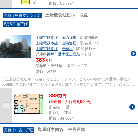
面積：63.37㎡
王居殿公社ビル 収益
売買｜中古マンション
8月6日 値下げ
山陽電鉄本線
「
滝の茶屋
」駅 徒歩9分
山陽電鉄本線
「
山陽塩屋
」駅 徒歩17分
山陽電鉄本線
「
東垂水
」駅 徒歩17分
兵庫県
神戸市垂水区
王居殿
２丁目
383
万円
築年数：築61年 ｜販売中：
1室
階数：5階建
「王居殿公社ビル 収益」のここがイチオシ。こちらの物件は東垂水小学校が
553m以内にあります。駅から徒歩9分圏内に立地しています。マンションにどん
な人が住んでいるのかも中古マン...
383
万
円
(管理費・共益費 9,900円)
所在階：1階
間取り：2DK
面積：44.00㎡
塩屋町字南谷 中古戸建
売買｜中古一戸建