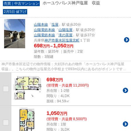
ホーユウパレス神戸塩屋 収益
売買｜中古マンション
2月5日 値下げ
山陽本線
「
塩屋
」駅 徒歩20分
山陽電鉄本線
「
山陽塩屋
」駅 徒歩20分
山陽電鉄本線
「
滝の茶屋
」駅 徒歩37分
兵庫県
神戸市垂水区
塩屋北町
１丁目
698
1,050
万円～
万円
築年数：築35年 ｜販売中：
2室
階数：3階建
神戸市垂水区近辺での物件情報：大好評のあの物件「ホーユウパレス神戸塩屋
収益」。こちらの物件は塩屋北小学校まで893m以内にあるのがポイントです。
中古でありながら、室内もきれ...
698
万
円
(管理費・共益費 11,200円)
所在階：1-2階
間取り：4LDK
面積：94.59㎡
1,050
万
円
(管理費・共益費 8,500円)
所在階：1階
間取り：3LDK