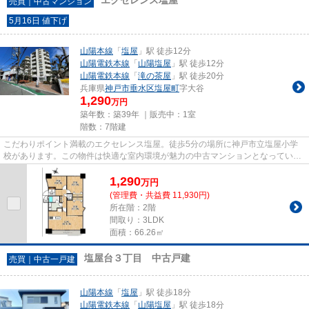
売買｜中古マンション
5月16日 値下げ
山陽本線
「
塩屋
」駅 徒歩12分
山陽電鉄本線
「
山陽塩屋
」駅 徒歩12分
山陽電鉄本線
「
滝の茶屋
」駅 徒歩20分
兵庫県
神戸市垂水区
塩屋町
字大谷
1,290
万円
築年数：築39年 ｜販売中：
1室
階数：7階建
こだわりポイント満載のエクセレンス塩屋。徒歩5分の場所に神戸市立塩屋小学
校があります。この物件は快適な室内環境が魅力の中古マンションとなっていま
す。駅から徒歩12分の物件です...
1,290
万
円
(管理費・共益費 11,930円)
所在階：2階
間取り：3LDK
面積：66.26㎡
塩屋台３丁目 中古戸建
売買｜中古一戸建
山陽本線
「
塩屋
」駅 徒歩18分
山陽電鉄本線
「
山陽塩屋
」駅 徒歩18分