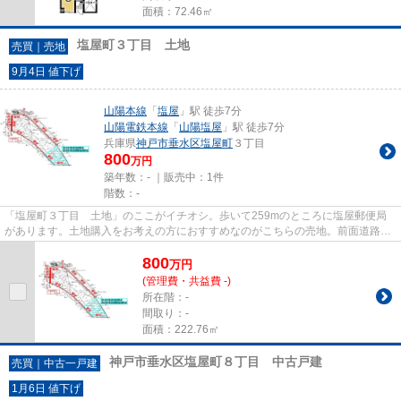
面積：72.46㎡
塩屋町３丁目 土地
売買｜売地
9月4日 値下げ
山陽本線
「
塩屋
」駅 徒歩7分
山陽電鉄本線
「
山陽塩屋
」駅 徒歩7分
兵庫県
神戸市垂水区
塩屋町
３丁目
800
万円
築年数：- ｜販売中：
1件
階数：-
「塩屋町３丁目 土地」のここがイチオシ。歩いて259mのところに塩屋郵便局
があります。土地購入をお考えの方におすすめなのがこちらの売地。前面道路6m
以上は確保しているので車の出...
800
万
円
(管理費・共益費 -)
所在階：-
間取り：-
面積：222.76㎡
神戸市垂水区塩屋町８丁目 中古戸建
売買｜中古一戸建
1月6日 値下げ