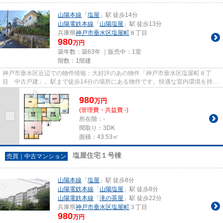
山陽本線
「
塩屋
」駅 徒歩14分
山陽電鉄本線
「
山陽塩屋
」駅 徒歩13分
兵庫県
神戸市垂水区
塩屋町
８丁目
980
万円
築年数：築63年 ｜販売中：
1室
階数：1階建
神戸市垂水区近辺での物件情報：大好評のあの物件「神戸市垂水区塩屋町８丁
目 中古戸建」。駅まで徒歩14分の場所にある物件です。快適な室内環境を持
つ、中古の一戸建て物件となって...
980
万
円
(管理費・共益費 -)
所在階：-
間取り：3DK
面積：43.53㎡
塩屋住宅１号棟
売買｜中古マンション
山陽本線
「
塩屋
」駅 徒歩8分
山陽電鉄本線
「
山陽塩屋
」駅 徒歩8分
山陽電鉄本線
「
滝の茶屋
」駅 徒歩22分
兵庫県
神戸市垂水区
塩屋町
３丁目
980
万円