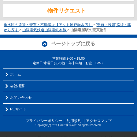
物件リクエスト
垂水区の賃貸・売買・不動産は【アクト神戸垂水店】
>
(売買・投資)路線・駅
から探す
>
山陽電気鉄道山陽電鉄本線
>
山陽塩屋駅の売買物件
ページトップに戻る
営業時間:9:00～19:00
定休日:水曜日(その他：年末年始・お盆・GW）
ホーム
会社概要
お問い合わせ
PCサイト
プライバシーポリシー
利用規約
｜アクセスマップ
｜
Copyright(c) アクト神戸株式会社 All rights reserved.