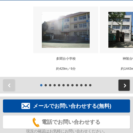
多聞台小学校
神陵台
約429m／6分
約1443
前
メールでお問い合わせする(無料)
電話でお問い合わせする
現況の確認はお気軽にお問い合わせください。