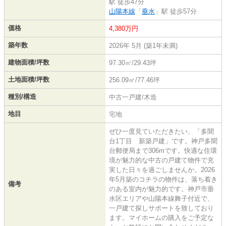
駅 徒歩47分
山陽本線
「
垂水
」駅 徒歩57分
価格
4,380万円
築年数
2026年 5月 (築1年未満)
建物面積/坪数
97.30㎡/29.43坪
土地面積/坪数
256.09㎡/77.46坪
種別/構造
中古一戸建/木造
地目
宅地
ぜひ一度見ていただきたい、「多聞
台1丁目 新築戸建」です。神戸多聞
台郵便局まで306mです。快適な住環
境が魅力的な中古の戸建て物件で充
実した日々を過ごしませんか。2026
年5月築のコチラの物件は、落ち着き
備考
のある室内が魅力的です。神戸市垂
水区エリアや山陽本線舞子付近で、
一戸建て探しサポートを致しており
ます。マイホームの購入をご予定な