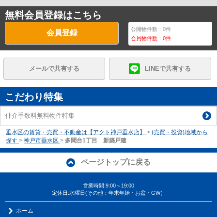
無料会員登録はこちら
公開物件数：
0
件
会員登録
会員物件数：
0
件
メールで共有する
LINEで共有する
こだわり特集
仲介手数料無料物件特集
垂水区の賃貸・売買・不動産は【アクト神戸垂水店】
>
(売買・投資)地域から
探す
>
神戸市垂水区
>
多聞台1丁目 新築戸建
ページトップに戻る
営業時間:9:00～19:00
定休日:水曜日(その他：年末年始・お盆・GW）
ホーム