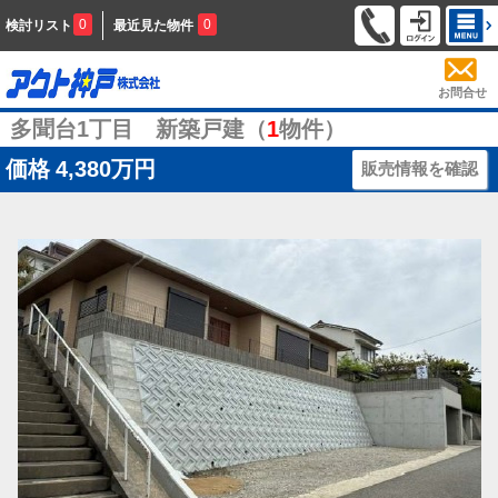
0
0
検討リスト
最近見た物件
お問合せ
多聞台1丁目 新築戸建（
1
物件）
価格
4,380万円
販売情報を確認