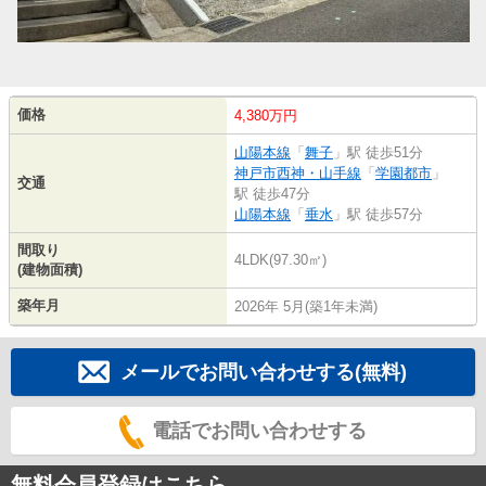
価格
4,380万円
山陽本線
「
舞子
」駅 徒歩51分
神戸市西神・山手線
「
学園都市
」
交通
駅 徒歩47分
山陽本線
「
垂水
」駅 徒歩57分
間取り
4LDK(97.30㎡)
(建物面積)
築年月
2026年 5月(築1年未満)
メールでお問い合わせする(無料)
電話でお問い合わせする
無料会員登録はこちら