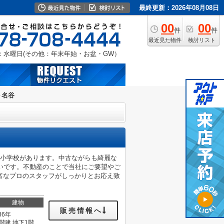
最終更新：2026年08月08日
00
00
件
件
最近見た物件
検討リスト
：水曜日(その他：年末年始・お盆・GW）
ト名谷
谷小学校があります。中古ながらも綺麗な
いです。不動産のことで当社にご要望やご
富なプロのスタッフがしっかりとお応え致
建物
販売情報へ
36年
1階建 地下1階