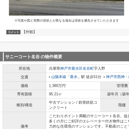
※写真や図と実際の現状とが異なる場合は現状を優先させていただきます
【外観】
コメント
サニーコート名谷
の物件概要
所在地
兵庫県
神戸市垂水区
名谷町
字入野
山陽本線
「
垂水
」駅 徒歩51分
神戸市西神・
交通
価格
1,380万円
管理費
専有面積
95.21㎡
築年月（築
中古マンション / 鉄骨鉄筋コ
種別/構造
階建
ンクリート
こだわりポイント満載のサニーコート名谷。徒
多くの方にご好評のエレベーター付き物件はこ
備考
力的な住環境のマンションです。不動産のこと