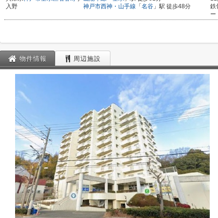
入野
神戸市西神・山手線
「
名谷
」駅 徒歩48分
鉄
ー
物件情報
周辺施設