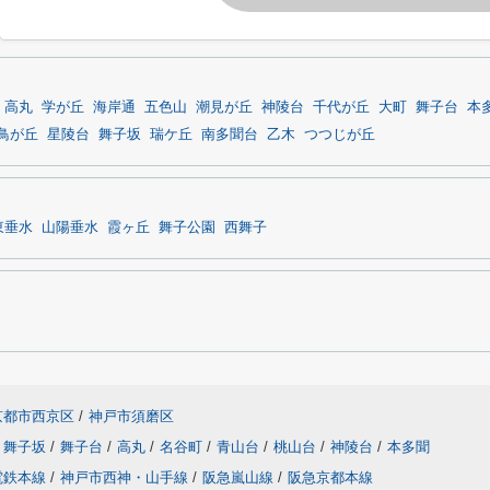
高丸
学が丘
海岸通
五色山
潮見が丘
神陵台
千代が丘
大町
舞子台
本
鳥が丘
星陵台
舞子坂
瑞ケ丘
南多聞台
乙木
つつじが丘
東垂水
山陽垂水
霞ヶ丘
舞子公園
西舞子
京都市西京区
/
神戸市須磨区
舞子坂
/
舞子台
/
高丸
/
名谷町
/
青山台
/
桃山台
/
神陵台
/
本多聞
電鉄本線
/
神戸市西神・山手線
/
阪急嵐山線
/
阪急京都本線