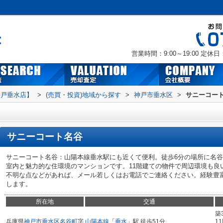
営業時間：9:00～19:00
定休日
神戸垂水店】
>
(売買・投資)地域から探す
>
神戸市垂水区
>
サニーコー
サニーコート名谷
サニーコート名谷：山陽本線垂水駅にも近くて便利。徒歩6分の場所に名
室内と魅力的な住環境のマンションです。11階建ての物件で周辺環境も良
不明な点などがあれば、メール若しくはお電話でご連絡ください。経験豊
します。
所在地
交通
築
兵庫県
神戸市垂水区
名谷町
字
山陽本線
「
垂水
」駅 徒歩51分
1