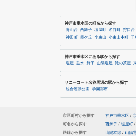
神戸市垂水区の町名から探す
青山台
西舞子
塩屋町
名谷町
狩口台
神田町
霞ケ丘
小束山
小束山本町
千
神戸市垂水区にある駅から探す
塩屋
垂水
舞子
山陽塩屋
滝の茶屋
サニーコート名谷周辺の駅から探す
総合運動公園
学園都市
市区町村から探す
神戸市垂水区
/
町名から探す
西舞子
/
塩屋町
/
路線から探す
山陽本線
/
山陽