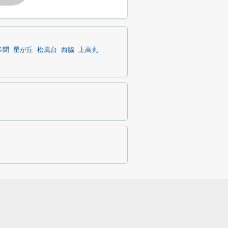
多聞
星が丘
松風台
西脇
上高丸