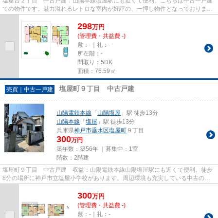
塩屋台２丁目 中古戸建：山陽本線塩屋駅にも近くて便利。こちらは中古一戸建
ての物件です。魅力溢れるレトロな室内が好評の、一押し物件となっておりま
す。神戸市垂水区エリアや山陽...
298
万
円
(管理費・共益費 -)
敷：-｜礼：-
所在階：-
間取り：5DK
面積：76.59㎡
塩屋町９丁目 中古戸建
売買｜中古一戸建
山陽電鉄本線
「
山陽塩屋
」駅 徒歩13分
山陽本線
「
塩屋
」駅 徒歩13分
兵庫県
神戸市垂水区
塩屋町
９丁目
300
万円
築年数：築56年 ｜募集中：
1室
階数：2階建
塩屋町９丁目 中古戸建 収益：山陽電鉄本線山陽塩屋駅にも近くて便利。徒歩
8分の場所に神戸市立塩屋小学校があります。周辺環境も充実している中古の戸
建て物件です。古かろう悪かろ...
300
万
円
(管理費・共益費 -)
敷：-｜礼：-