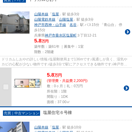
山陽本線
「
塩屋
」駅 徒歩3分
山陽電鉄本線
「
山陽塩屋
」駅 徒歩3分
神戸市西神・山手線
「
名谷
」駅 バス15分 「青山台」 停
歩15分
兵庫県
神戸市垂水区
塩屋町
３丁目12-21
5.8
万円
築年数：築61年 ｜募集中：
1室
階数：2階建
ドリカムしおやの詳しい情報♪塩屋郵便局まで136mです♪風通しが良く、湿気や
カビの心配が少ない物件です♪徒歩3分で駅にアクセスできる物件です♪神戸市垂
水区エリアにある賃貸情報のこと...
5.8
万
円
(管理費・共益費 2,200円)
敷：0ヶ月｜礼：0万円
所在階：1階
間取り：1DK
面積：37.00㎡
塩屋住宅６号棟
売買｜中古マンション
山陽本線
「
塩屋
」駅 徒歩10分