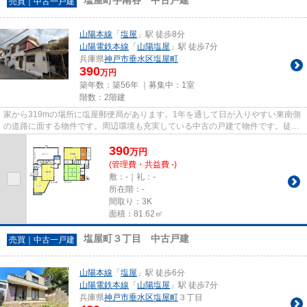
売買｜中古一戸建
山陽本線
「
塩屋
」駅 徒歩8分
山陽電鉄本線
「
山陽塩屋
」駅 徒歩7分
兵庫県
神戸市垂水区
塩屋町
390
万円
築年数：築56年 ｜募集中：
1室
階数：2階建
家から319mの場所に塩屋郵便局があります。1年を通して日が入りやすい東南側
の道路に面する物件です。周辺環境も充実している中古の戸建て物件です。徒歩
8分圏内に立地する物件です。...
390
万
円
(管理費・共益費 -)
敷：-｜礼：-
所在階：-
間取り：3K
面積：81.62㎡
塩屋町３丁目 中古戸建
売買｜中古一戸建
山陽本線
「
塩屋
」駅 徒歩6分
山陽電鉄本線
「
山陽塩屋
」駅 徒歩7分
兵庫県
神戸市垂水区
塩屋町
３丁目