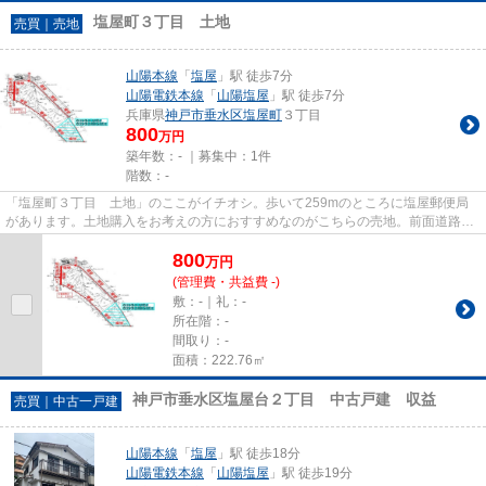
塩屋町３丁目 土地
売買｜売地
山陽本線
「
塩屋
」駅 徒歩7分
山陽電鉄本線
「
山陽塩屋
」駅 徒歩7分
兵庫県
神戸市垂水区
塩屋町
３丁目
800
万円
築年数：- ｜募集中：
1件
階数：-
「塩屋町３丁目 土地」のここがイチオシ。歩いて259mのところに塩屋郵便局
があります。土地購入をお考えの方におすすめなのがこちらの売地。前面道路6m
以上は確保しているので車の出...
800
万
円
(管理費・共益費 -)
敷：-｜礼：-
所在階：-
間取り：-
面積：222.76㎡
神戸市垂水区塩屋台２丁目 中古戸建 収益
売買｜中古一戸建
山陽本線
「
塩屋
」駅 徒歩18分
山陽電鉄本線
「
山陽塩屋
」駅 徒歩19分