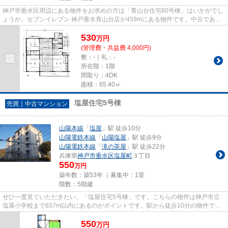
神戸市垂水区周辺にある物件をお求めの方は「青山台住宅80号棟」はいかがでし
ょうか。セブンイレブン 神戸垂水青山台店が459mにある物件です。中古であり
ながら、綺麗で機能的な設備の...
530
万
円
(管理費・共益費 4,000円)
敷：-｜礼：-
所在階：1階
間取り：4DK
面積：65.40㎡
塩屋住宅5号棟
売買｜中古マンション
山陽本線
「
塩屋
」駅 徒歩10分
山陽電鉄本線
「
山陽塩屋
」駅 徒歩9分
山陽電鉄本線
「
滝の茶屋
」駅 徒歩22分
兵庫県
神戸市垂水区
塩屋町
３丁目
550
万円
築年数：築53年 ｜募集中：
1室
階数：5階建
ぜひ一度見ていただきたい、「塩屋住宅5号棟」です。こちらの物件は神戸市立
塩屋小学校まで657m以内にあるのがポイントです。駅から徒歩10分の物件で
す。マンションにどんな人が住んで...
550
万
円