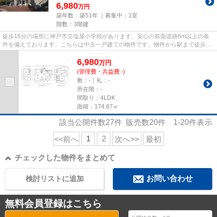
6,980
万円
築年数：築51年 ｜募集中：
1室
階数：3階建
徒歩16分の場所に神戸市立塩屋小学校があります。安心の前面道路6m以上の条
件を備えております。こちらは中古一戸建ての物件です。物件から駅まで徒歩9
分です。不動産を購入するなら、...
6,980
万
円
(管理費・共益費 -)
敷：-｜礼：-
所在階：-
間取り：4LDK
面積：174.87㎡
該当公開件数
27
件 販売数
20
件
1-20
件表示
1
2
<<前へ
次へ>>
最初
チェックした物件をまとめて
検討リストに追加
お問い合わせ
無料会員登録はこちら