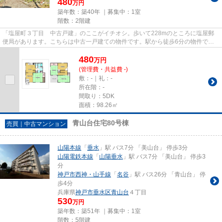
480
万円
築年数：築40年 ｜募集中：
1室
階数：2階建
「塩屋町３丁目 中古戸建」のここがイチオシ。歩いて228mのところに塩屋郵
便局があります。こちらは中古一戸建ての物件です。駅から徒歩6分の物件で
す。ご希望の物件に出会ってほしい...
480
万
円
(管理費・共益費 -)
敷：-｜礼：-
所在階：-
間取り：5DK
面積：98.26㎡
青山台住宅80号棟
売買｜中古マンション
山陽本線
「
垂水
」駅 バス7分 「美山台」 停歩3分
山陽電鉄本線
「
山陽垂水
」駅 バス7分 「美山台」 停歩3
分
神戸市西神・山手線
「
名谷
」駅 バス26分 「青山台」 停
歩4分
兵庫県
神戸市垂水区
青山台
４丁目
530
万円
築年数：築51年 ｜募集中：
1室
階数：5階建