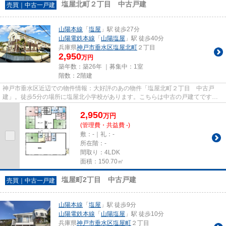
塩屋北町２丁目 中古戸建
売買｜中古一戸建
山陽本線
「
塩屋
」駅 徒歩27分
山陽電鉄本線
「
山陽塩屋
」駅 徒歩40分
兵庫県
神戸市垂水区
塩屋北町
２丁目
2,950
万円
築年数：築26年 ｜募集中：
1室
階数：2階建
神戸市垂水区近辺での物件情報：大好評のあの物件「塩屋北町２丁目 中古戸
建」。徒歩5分の場所に塩屋北小学校があります。こちらは中古の戸建てです。
神戸市垂水区や山陽本線塩屋付近...
2,950
万
円
(管理費・共益費 -)
敷：-｜礼：-
所在階：-
間取り：4LDK
面積：150.70㎡
塩屋町2丁目 中古戸建
売買｜中古一戸建
山陽本線
「
塩屋
」駅 徒歩9分
山陽電鉄本線
「
山陽塩屋
」駅 徒歩10分
兵庫県
神戸市垂水区
塩屋町
２丁目