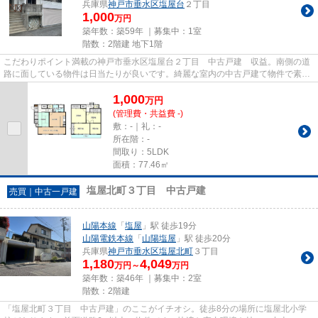
兵庫県
神戸市垂水区
塩屋台
２丁目
1,000
万円
築年数：築59年 ｜募集中：
1室
階数：2階建 地下1階
こだわりポイント満載の神戸市垂水区塩屋台２丁目 中古戸建 収益。南側の道
路に面している物件は日当たりが良いです。綺麗な室内の中古戸建て物件で素敵
な日々をおくりませんか。一...
1,000
万
円
(管理費・共益費 -)
敷：-｜礼：-
所在階：-
間取り：5LDK
面積：77.46㎡
塩屋北町３丁目 中古戸建
売買｜中古一戸建
山陽本線
「
塩屋
」駅 徒歩19分
山陽電鉄本線
「
山陽塩屋
」駅 徒歩20分
兵庫県
神戸市垂水区
塩屋北町
３丁目
1,180
4,049
万円～
万円
築年数：築46年 ｜募集中：
2室
階数：2階建
「塩屋北町３丁目 中古戸建」のここがイチオシ。徒歩8分の場所に塩屋北小学