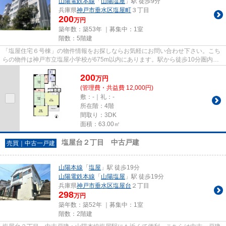
山陽電鉄本線
「
山陽塩屋
」駅 徒歩9分
兵庫県
神戸市垂水区
塩屋町
３丁目
200
万円
築年数：築53年 ｜募集中：
1室
階数：5階建
「塩屋住宅６号棟」の物件情報をお探しならお気軽にお問い合わせ下さい。こち
らの物件は神戸市立塩屋小学校が675m以内にあります。駅から徒歩10分圏内に
位置する物件です。中古ながら...
200
万
円
(管理費・共益費 12,000円)
敷：-｜礼：-
所在階：4階
間取り：3DK
面積：63.00㎡
塩屋台２丁目 中古戸建
売買｜中古一戸建
山陽本線
「
塩屋
」駅 徒歩19分
山陽電鉄本線
「
山陽塩屋
」駅 徒歩19分
兵庫県
神戸市垂水区
塩屋台
２丁目
298
万円
築年数：築52年 ｜募集中：
1室
階数：2階建