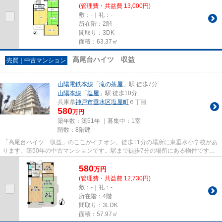
(管理費・共益費 13,000円)
敷：-｜礼：-
所在階：2階
間取り：3DK
面積：63.37㎡
高尾台ハイツ 収益
売買｜中古マンション
山陽電鉄本線
「
滝の茶屋
」駅 徒歩7分
山陽本線
「
塩屋
」駅 徒歩10分
兵庫県
神戸市垂水区
塩屋町
６丁目
580
万円
築年数：築51年 ｜募集中：
1室
階数：8階建
「高尾台ハイツ 収益」のここがイチオシ。徒歩11分の場所に東垂水小学校があ
ります。築50年の中古マンションです。駅まで徒歩7分の場所にある物件です。
不動産のことで当社にご要望や...
580
万
円
(管理費・共益費 12,730円)
敷：-｜礼：-
所在階：4階
間取り：3LDK
面積：57.97㎡