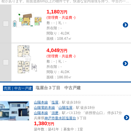
校があります。前面道路6m以上の物件です。快適な室内環境を持つ、中古の一戸
建て物件となっています。不動...
1,180
万
円
(管理費・共益費 -)
敷：-｜礼：-
所在階：-
間取り：4LDK
面積：108.47㎡
4,049
万
円
(管理費・共益費 -)
敷：-｜礼：-
所在階：-
間取り：4LDK
面積：186.00㎡
塩屋台３丁目 中古戸建
売買｜中古一戸建
山陽本線
「
塩屋
」駅 徒歩18分
山陽電鉄本線
「
山陽塩屋
」駅 徒歩18分
山陽本線
「
須磨
」駅 バス13分 「鉄拐登山口」 停歩17分
兵庫県
神戸市垂水区
塩屋台
３丁目
1,380
万円
築年数：築41年 ｜募集中：
1室