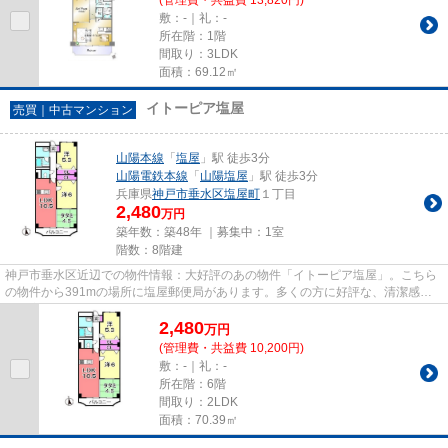
敷：-｜礼：-
所在階：1階
間取り：3LDK
面積：69.12㎡
イトーピア塩屋
売買｜中古マンション
山陽本線
「
塩屋
」駅 徒歩3分
山陽電鉄本線
「
山陽塩屋
」駅 徒歩3分
兵庫県
神戸市垂水区
塩屋町
１丁目
2,480
万円
築年数：築48年 ｜募集中：
1室
階数：8階建
神戸市垂水区近辺での物件情報：大好評のあの物件「イトーピア塩屋」。こちら
の物件から391mの場所に塩屋郵便局があります。多くの方に好評な、清潔感の
ある室内が魅力の中古マンショ...
2,480
万
円
(管理費・共益費 10,200円)
敷：-｜礼：-
所在階：6階
間取り：2LDK
面積：70.39㎡