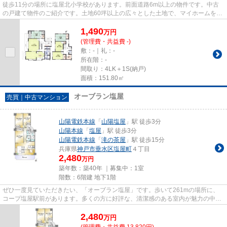
徒歩11分の場所に塩屋北小学校があります。前面道路6m以上の物件です。中古
の戸建て物件のご紹介です。土地60坪以上の広々とした土地で、マイホームを建
てましょう。神戸市垂水区の山...
1,490
万
円
(管理費・共益費 -)
敷：-｜礼：-
所在階：-
間取り：4LK＋1S(納戸)
面積：151.80㎡
オーブラン塩屋
売買｜中古マンション
山陽電鉄本線
「
山陽塩屋
」駅 徒歩3分
山陽本線
「
塩屋
」駅 徒歩3分
山陽電鉄本線
「
滝の茶屋
」駅 徒歩15分
兵庫県
神戸市垂水区
塩屋町
４丁目
2,480
万円
築年数：築40年 ｜募集中：
1室
階数：6階建 地下1階
ぜひ一度見ていただきたい、「オーブラン塩屋」です。歩いて261mの場所に、
コープ塩屋駅前があります。多くの方に好評な、清潔感のある室内が魅力の中古
マンションです。駅から物件ま...
2,480
万
円
(管理費・共益費 13,820円)