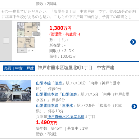
階数：2階建
ぜひ一度見ていただきたい、「塩屋台３丁目 中古戸建」です。徒歩18分の距離
に塩屋中学校があるのも魅力。こちらの中古戸建て物件は、子育ての環境として
もうってつけです。山陽本線...
1,380
万
円
(管理費・共益費 -)
敷：-｜礼：-
所在階：-
間取り：3LDK
面積：103.41㎡
神戸市垂水区塩屋北町1丁目 中古戸建
売買｜中古一戸建
山陽本線
「
須磨
」駅 バス16分 「向井（神戸市垂水
区）」 停歩9分
山陽電鉄本線
「
山陽須磨
」駅 バス5分 「向井（神戸市垂
水区）」 停歩9分
山陽電鉄本線
「
東垂水
」駅 バス9分 「松風台（兵庫
県）」 停歩13分
兵庫県
神戸市垂水区
塩屋北町
１丁目
1,490
万円
築年数：築45年 ｜募集中：
1室
階数：3階建