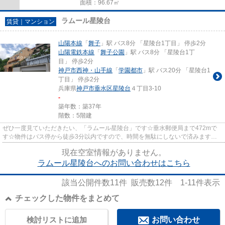
面積：96.67㎡
ラムール星陵台
賃貸｜マンション
山陽本線
「
舞子
」駅 バス8分 「星陵台1丁目」 停歩2分
山陽電鉄本線
「
舞子公園
」駅 バス8分 「星陵台1丁
目」 停歩2分
神戸市西神・山手線
「
学園都市
」駅 バス20分 「星陵台1
丁目」 停歩2分
兵庫県
神戸市垂水区
星陵台
４丁目3-10
-
築年数：築37年
階数：5階建
ぜひ一度見ていただきたい、「ラムール星陵台」です☆垂水郵便局まで472mで
す☆物件はバス停から徒歩3分以内ですので、時間を無駄にしないで済みます☆
様々な場所へのアクセスが便利にな...
現在空室情報がありません。
ラムール星陵台へのお問い合わせはこちら
該当公開件数
11
件 販売数
12
件
1-11
件表示
チェックした物件をまとめて
検討リストに追加
お問い合わせ