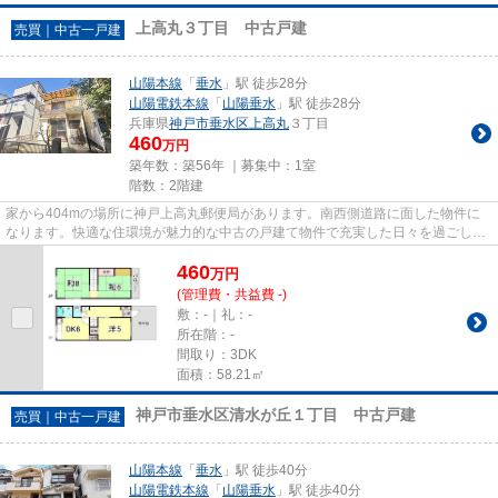
上高丸３丁目 中古戸建
売買｜中古一戸建
山陽本線
「
垂水
」駅 徒歩28分
山陽電鉄本線
「
山陽垂水
」駅 徒歩28分
兵庫県
神戸市垂水区
上高丸
３丁目
460
万円
築年数：築56年 ｜募集中：
1室
階数：2階建
家から404mの場所に神戸上高丸郵便局があります。南西側道路に面した物件に
なります。快適な住環境が魅力的な中古の戸建て物件で充実した日々を過ごしま
せんか。不動産をお探しの方は...
460
万
円
(管理費・共益費 -)
敷：-｜礼：-
所在階：-
間取り：3DK
面積：58.21㎡
神戸市垂水区清水が丘１丁目 中古戸建
売買｜中古一戸建
山陽本線
「
垂水
」駅 徒歩40分
山陽電鉄本線
「
山陽垂水
」駅 徒歩40分