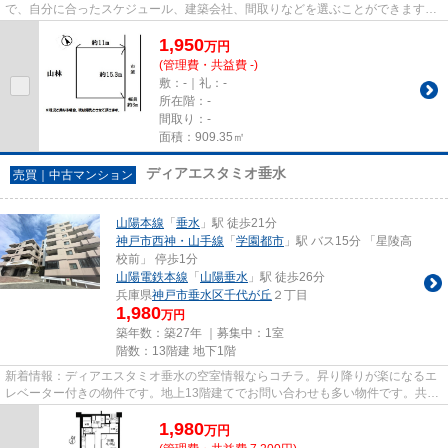
で、自分に合ったスケジュール、建築会社、間取りなどを選ぶことができます。
売地をお探しの方にぴったりの...
1,950
万
円
(管理費・共益費 -)
敷：-｜礼：-
所在階：-
間取り：-
面積：909.35㎡
ディアエスタミオ垂水
売買｜中古マンション
山陽本線
「
垂水
」駅 徒歩21分
神戸市西神・山手線
「
学園都市
」駅 バス15分 「星陵高
校前」 停歩1分
山陽電鉄本線
「
山陽垂水
」駅 徒歩26分
兵庫県
神戸市垂水区
千代が丘
２丁目
1,980
万円
築年数：築27年 ｜募集中：
1室
階数：13階建 地下1階
新着情報：ディアエスタミオ垂水の空室情報ならコチラ。昇り降りが楽になるエ
レベーター付きの物件です。地上13階建てでお問い合わせも多い物件です。共有
部分も清潔感があり、綺麗な...
1,980
万
円