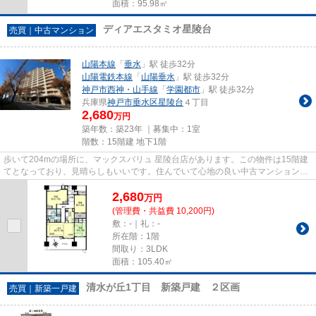
面積：95.98㎡
ディアエスタミオ星陵台
売買｜中古マンション
山陽本線
「
垂水
」駅 徒歩32分
山陽電鉄本線
「
山陽垂水
」駅 徒歩32分
神戸市西神・山手線
「
学園都市
」駅 徒歩32分
兵庫県
神戸市垂水区
星陵台
４丁目
2,680
万円
築年数：築23年 ｜募集中：
1室
階数：15階建 地下1階
歩いて204mの場所に、マックスバリュ 星陵台店があります。この物件は15階建
てとなっており、見晴らしもいいです。住んでいて心地の良い中古マンションで
魅力的です。神戸市垂水区で不...
2,680
万
円
(管理費・共益費 10,200円)
敷：-｜礼：-
所在階：1階
間取り：3LDK
面積：105.40㎡
清水が丘1丁目 新築戸建 ２区画
売買｜新築一戸建