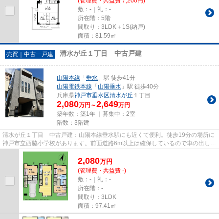
(管理費・共益費 7,200円)
敷：-｜礼：-
所在階：5階
間取り：3LDK＋1S(納戸)
面積：81.59㎡
清水が丘１丁目 中古戸建
売買｜中古一戸建
山陽本線
「
垂水
」駅 徒歩41分
山陽電鉄本線
「
山陽垂水
」駅 徒歩40分
兵庫県
神戸市垂水区
清水が丘
１丁目
2,080
2,649
万円～
万円
築年数：築1年 ｜募集中：
2室
階数：3階建
清水が丘１丁目 中古戸建：山陽本線垂水駅にも近くて便利。徒歩19分の場所に
神戸市立西脇小学校があります。前面道路6m以上は確保しているので車の出し入
れもラクラクです。こちらの...
2,080
万
円
(管理費・共益費 -)
敷：-｜礼：-
所在階：-
間取り：3LDK
面積：97.41㎡