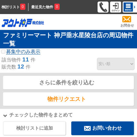
0
0
検討リスト
最近見た物件
お問合せ
ファミリーマート 神戸垂水星陵台店の周辺物件
一覧
募集中のみ表示
11
該当物件
件
12
販売数
件
さらに条件を絞り込む
物件リクエスト
チェックした物件をまとめて
検討リストに追加
お問い合わせ