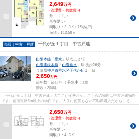
2,649
万
円
(管理費・共益費 -)
敷：-｜礼：-
所在階：-
間取り：3LDK＋1S(納戸)
面積：113.59㎡
千代が丘１丁目 中古戸建
売買｜中古一戸建
山陽本線
「
垂水
」駅 徒歩27分
山陽電鉄本線
「
山陽垂水
」駅 徒歩26分
兵庫県
神戸市垂水区
千代が丘
１丁目
2,650
万円
築年数：築17年 ｜募集中：
1室
階数：2階建
「千代が丘１丁目 中古戸建」のここがイチオシ。こちらの物件は中古戸建物件
です。前面道路6m以上の物件です。人生に何度もない不動産購入だからこそ、こ
だわりを貫いて探したいです...
2,650
万
円
(管理費・共益費 -)
敷：-｜礼：-
所在階：-
間取り：4LDK