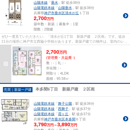
山陽本線
「
垂水
」駅 徒歩38分
山陽電鉄本線
「
山陽垂水
」駅 徒歩38分
兵庫県
神戸市垂水区
清水が丘
１丁目
2,700
万円
築年数：新築 ｜募集中：
1室
階数：2階建
ぜひ一度見ていただきたい、「清水が丘1丁目 新築戸建 ２区画」です。徒歩
21分の場所に神戸市立西脇小学校があります。新築戸建ての物件は、室内のレイ
アウトも自分好みに変更可能で...
2,700
万
円
(管理費・共益費 -)
敷：-｜礼：-
所在階：-
間取り：4LDK
面積：95.58㎡
本多聞6丁目 新築戸建 ２区画
売買｜新築一戸建
山陽電鉄本線
「
舞子公園
」駅 徒歩36分
山陽電鉄本線
「
西舞子
」駅 徒歩37分
山陽電鉄本線
「
霞ヶ丘
」駅 徒歩37分
兵庫県
神戸市垂水区
本多聞
６丁目
3,790
3,890
万円～
万円