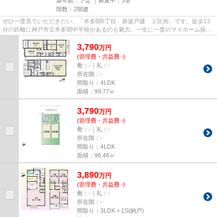
築年数：予定 ｜募集中：
3室
階数：2階建
ぜひ一度見ていただきたい、「本多聞6丁目 新築戸建 ２区画」です。徒歩13
分の距離に神戸市立本多聞中学校があるのも魅力。一生に一度のマイホーム探し
は、ぜひ新築戸建てで。ベタ基...
3,790
万
円
(管理費・共益費 -)
敷：-｜礼：-
所在階：-
間取り：4LDK
面積：99.77㎡
3,790
万
円
(管理費・共益費 -)
敷：-｜礼：-
所在階：-
間取り：4LDK
面積：96.46㎡
3,890
万
円
(管理費・共益費 -)
敷：-｜礼：-
所在階：-
間取り：3LDK＋1S(納戸)