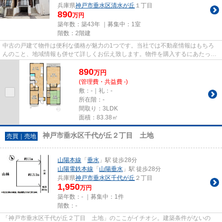
兵庫県
神戸市垂水区
清水が丘
１丁目
890
万円
築年数：築43年 ｜募集中：
1室
階数：2階建
中古の戸建て物件は便利な価格が魅力の1つです。当社では不動産情報はもちろ
んのこと、地域情報も併せて詳しくお伝え致します。物件を購入するにあたって
何か気になる点があれば、お気...
890
万
円
(管理費・共益費 -)
敷：-｜礼：-
所在階：-
間取り：3LDK
面積：83.38㎡
神戸市垂水区千代が丘２丁目 土地
売買｜売地
山陽本線
「
垂水
」駅 徒歩28分
山陽電鉄本線
「
山陽垂水
」駅 徒歩28分
兵庫県
神戸市垂水区
千代が丘
２丁目
1,950
万円
築年数：- ｜募集中：
1件
階数：-
「神戸市垂水区千代が丘２丁目 土地」のここがイチオシ。建築条件がないの