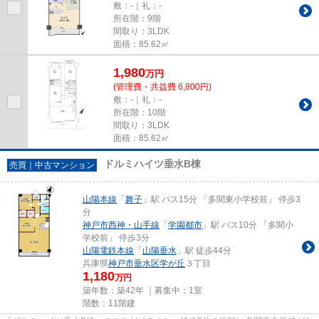
敷：-｜礼：-
所在階：9階
間取り：3LDK
面積：85.62㎡
1,980
万
円
(管理費・共益費 6,800円)
敷：-｜礼：-
所在階：10階
間取り：3LDK
面積：85.62㎡
ドルミハイツ垂水B棟
売買｜中古マンション
山陽本線
「
舞子
」駅 バス15分 「多聞東小学校前」 停歩3
分
神戸市西神・山手線
「
学園都市
」駅 バス10分 「多聞小
学校前」 停歩3分
山陽電鉄本線
「
山陽垂水
」駅 徒歩44分
兵庫県
神戸市垂水区
学が丘
３丁目
1,180
万円
築年数：築42年 ｜募集中：
1室
階数：11階建