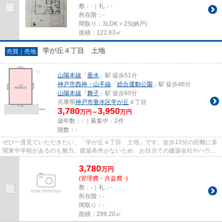
敷：-｜礼：-
所在階：-
間取り：3LDK＋2S(納戸)
面積：122.63㎡
学が丘４丁目 土地
売買｜売地
山陽本線
「
垂水
」駅 徒歩51分
神戸市西神・山手線
「
総合運動公園
」駅 徒歩46分
山陽本線
「
舞子
」駅 徒歩60分
兵庫県
神戸市垂水区
学が丘
４丁目
3,780
3,950
万円～
万円
築年数：- ｜募集中：
2件
階数：-
ぜひ一度見ていただきたい、「学が丘４丁目 土地」です。徒歩10分の距離に多
聞東中学校があるのも魅力。建築条件がないため、お目当ての建築会社やハウス
メーカーで、思いのままのマ...
3,780
万
円
(管理費・共益費 -)
敷：-｜礼：-
所在階：-
間取り：-
面積：299.20㎡