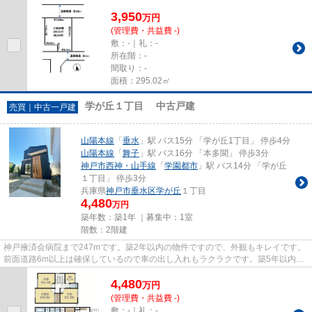
3,950
万
円
(管理費・共益費 -)
敷：-｜礼：-
所在階：-
間取り：-
面積：295.02㎡
学が丘１丁目 中古戸建
売買｜中古一戸建
山陽本線
「
垂水
」駅 バス15分 「学が丘1丁目」 停歩4分
山陽本線
「
舞子
」駅 バス16分 「本多聞」 停歩3分
神戸市西神・山手線
「
学園都市
」駅 バス14分 「学が丘
１丁目」 停歩3分
兵庫県
神戸市垂水区
学が丘
１丁目
4,480
万円
築年数：築1年 ｜募集中：
1室
階数：2階建
神戸掖済会病院まで247mです。築2年以内の物件ですので、外観もキレイです。
前面道路6m以上は確保しているので車の出し入れもラクラクです。築5年以内の
まだまだ新しい物件です。神戸...
4,480
万
円
(管理費・共益費 -)
敷：-｜礼：-