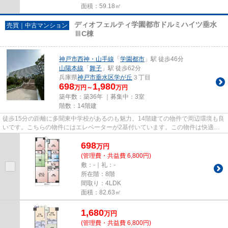
面積：59.18㎡
ディオフェルティ学園都市ドルミハイツ垂水
売買｜中古マンション
ⅢC棟
神戸市西神・山手線
「
学園都市
」駅 徒歩46分
山陽本線
「
舞子
」駅 徒歩62分
兵庫県
神戸市垂水区
学が丘
３丁目
698
1,980
万円～
万円
築年数：築36年 ｜募集中：
3室
階数：14階建
徒歩15分の距離に多聞東中学校があるのも魅力。14階建ての物件で周辺環境も良
いです。こちらの物件にはエレベーターが2基付いています。この物件は快適な
室内環境が魅力の中古マンショ...
698
万
円
(管理費・共益費 6,800円)
敷：-｜礼：-
所在階：8階
間取り：4LDK
面積：82.63㎡
1,680
万
円
(管理費・共益費 6,800円)