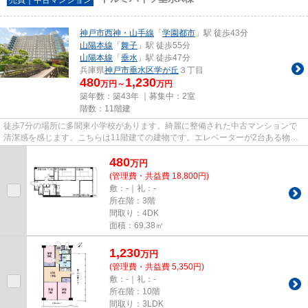
神戸市西神・山手線
「
学園都市
」駅 徒歩43分
山陽本線
「
舞子
」駅 徒歩55分
山陽本線
「
垂水
」駅 徒歩47分
兵庫県
神戸市垂水区
学が丘
３丁目
480
1,230
万円～
万円
築年数：築43年 ｜募集中：
2室
階数：11階建
徒歩7分の場所に多聞東小学校があります。綺麗に整備された中古マンションで
清潔感を感じます。こちらは11階建ての建物です。エレベーターが2台ある物件
なので毎朝の通勤が楽に行えま...
480
万
円
(管理費・共益費 18,800円)
敷：-｜礼：-
所在階：3階
間取り：4DK
面積：69.38㎡
1,230
万
円
(管理費・共益費 5,350円)
敷：-｜礼：-
所在階：10階
間取り：3LDK