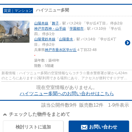
ハイツニュー多聞
賃貸｜マンション
山陽本線
「
舞子
」駅 バス24分 「学が丘4丁目」 停歩2分
神戸市西神・山手線
「
学園都市
」駅 バス10分 「学が丘
四」 停歩1分
山陽電鉄本線
「
山陽垂水
」駅 バス14分 「学が丘4丁
目」 停歩2分
兵庫県
神戸市垂水区
学が丘
４丁目22-48
-
築年数：築48年
階数：5階建
新着情報：ハイツニュー多聞の空室情報ならコチラ☆垂水警察署が家から424m
のところにあります☆2駅利用できる場所にあり、アクセスが便利です☆デザイ
ナーズ物件なので、随所から設計者...
現在空室情報がありません。
ハイツニュー多聞へのお問い合わせはこちら
該当公開件数
9
件 販売数
12
件
1-9
件表示
チェックした物件をまとめて
検討リストに追加
お問い合わせ