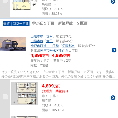
所在階：-
間取り：3LDK
面積：88.18㎡
学が丘１丁目 新築戸建 ２区画
売買｜新築一戸建
山陽本線
「
垂水
」駅 徒歩37分
山陽本線
「
舞子
」駅 徒歩45分
神戸市西神・山手線
「
学園都市
」駅 徒歩47分
兵庫県
神戸市垂水区
学が丘
１丁目
4,899
4,999
万円～
万円
築年数：予定 ｜募集中：
2室
階数：2階建
ぜひ一度見ていただきたい、「学が丘１丁目 新築戸建 ２区画」です。徒歩6
分の距離に多聞東中学校があるのも魅力。外気の影響を受けにくい高断熱の物件
です。こちらは省エネ対策にも...
4,899
万
円
(管理費・共益費 -)
敷：-｜礼：-
所在階：-
間取り：4LDK
面積：105.13㎡