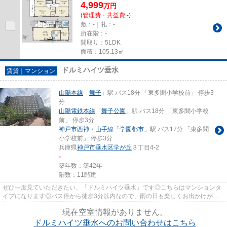
4,999
万
円
(管理費・共益費 -)
敷：-｜礼：-
所在階：-
間取り：5LDK
面積：105.13㎡
ドルミハイツ垂水
賃貸｜マンション
山陽本線
「
舞子
」駅 バス18分 「東多聞小学校前」 停歩3
分
山陽電鉄本線
「
舞子公園
」駅 バス18分 「東多聞小学校
前」 停歩3分
神戸市西神・山手線
「
学園都市
」駅 バス17分 「東多聞
小学校前」 停歩3分
兵庫県
神戸市垂水区
学が丘
３丁目4-2
-
築年数：築42年
階数：11階建
ぜひ一度見ていただきたい、「ドルミハイツ垂水」です◎こちらはマンションタ
イプになります◎バス停から徒歩3分以内なので、雨の日も楽しくお出かけがで
きます◎風通しが良好なので、い...
現在空室情報がありません。
ドルミハイツ垂水へのお問い合わせはこちら