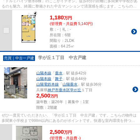
「ドルミハイツ垂水B棟」のここがイチオシ。徒歩8分の距離に多聞東中学校があ
るのも魅力。綺麗に整備された中古マンションで清潔感を感じます。こちらのエ
レベーター付きの物件はいか...
1,180
万
円
(管理費・共益費 5,140円)
敷：-｜礼：-
所在階：6階
間取り：2LDK
面積：64.25㎡
学が丘１丁目 中古戸建
売買｜中古一戸建
山陽本線
「
垂水
」駅 徒歩42分
山陽本線
「
舞子
」駅 徒歩44分
山陽電鉄本線
「
山陽垂水
」駅 徒歩36分
兵庫県
神戸市垂水区
学が丘
１丁目
2,500
万円
築年数：築26年 ｜募集中：
1室
階数：2階建
ぜひ一度見ていただきたい、「学が丘１丁目 中古戸建」です。こちらの物件は
多聞東小学校まで998m以内にあるのがポイントです。快適な室内環境を持つ、
中古の一戸建て物件となってい...
2,500
万
円
(管理費・共益費 -)