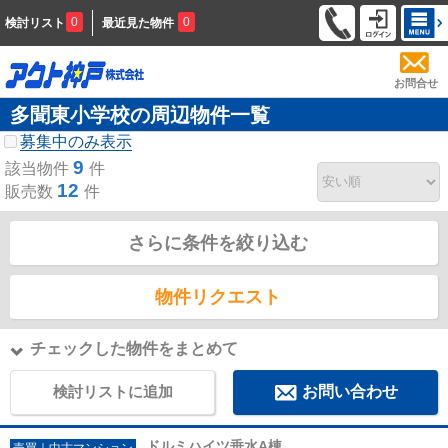
0
0
検討リスト
最近見た物件
お問合せ
多聞東小学校の周辺物件一覧
募集中のみ表示
9
該当物件
件
12
販売数
件
さらに条件を絞り込む
物件リクエスト
チェックした物件をまとめて
検討リストに追加
お問い合わせ
ドルミハイツ垂水A棟
売買｜中古マンション