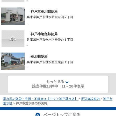
-
神戸東垂水郵便局
兵庫県神戸市垂水区城が山２丁目
-
神戸神陵台郵便局
兵庫県神戸市垂水区神陵台３丁目
-
垂水郵便局
兵庫県神戸市垂水区星陵台１丁目
-
もっと見る
該当件数18件中
11
－
20
件表示
垂水区の賃貸・売買・不動産は【アクト神戸垂水店】
>
周辺施設案内
>
神戸市
垂水区
>
神戸市垂水区の郵便局
ページトップに戻る