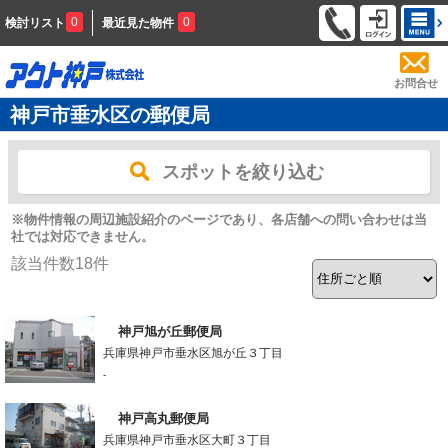
0
0
検討リスト
最近見た物件
お問合せ
神戸市垂水区の郵便局
スポットを絞り込む
※物件情報の周辺施設紹介のページであり、各店舗への問い合わせは当
社では対応できません。
該当件数
18
件
神戸旭が丘郵便局
兵庫県神戸市垂水区旭が丘３丁目
-
神戸高丸郵便局
兵庫県神戸市垂水区大町３丁目