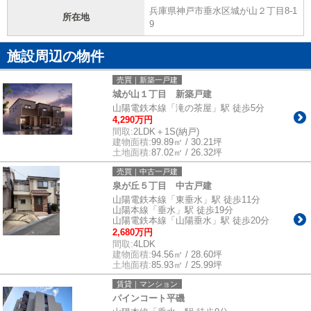
兵庫県神戸市垂水区城が山２丁目8-1
所在地
9
施設周辺の物件
売買｜新築一戸建
城が山１丁目 新築戸建
山陽電鉄本線「滝の茶屋」駅 徒歩5分
4,290万円
間取:
2LDK＋1S(納戸)
建物面積:
99.89㎡ / 30.21坪
土地面積:
87.02㎡ / 26.32坪
売買｜中古一戸建
泉が丘５丁目 中古戸建
山陽電鉄本線「東垂水」駅 徒歩11分
山陽本線「垂水」駅 徒歩19分
山陽電鉄本線「山陽垂水」駅 徒歩20分
2,680万円
間取:
4LDK
建物面積:
94.56㎡ / 28.60坪
土地面積:
85.93㎡ / 25.99坪
賃貸｜マンション
パインコート平磯