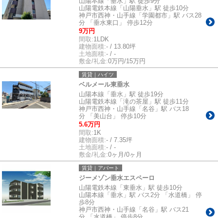
山陽本線「垂水」駅 徒歩9分
山陽電鉄本線「山陽垂水」駅 徒歩10分
神戸市西神・山手線「学園都市」駅 バス28
分 「垂水東口」 停歩12分
9万円
間取:
1LDK
建物面積:
- / 13.80坪
土地面積:
- / -
敷金/礼金:
0万円/15万円
賃貸｜ハイツ
ベルメール東垂水
山陽本線「垂水」駅 徒歩19分
山陽電鉄本線「滝の茶屋」駅 徒歩11分
神戸市西神・山手線「名谷」駅 バス18
分 「美山台」 停歩10分
5.6万円
間取:
1K
建物面積:
- / 7.35坪
土地面積:
- / -
敷金/礼金:
0ヶ月/0ヶ月
賃貸｜アパート
ジーメゾン垂水エスペーロ
山陽電鉄本線「東垂水」駅 徒歩10分
山陽本線「垂水」駅 バス2分 「水道橋」 停
歩8分
神戸市西神・山手線「名谷」駅 バス21
分 「水道橋」 停歩8分