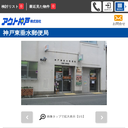
0
0
検討リスト
最近見た物件
お問合せ
神戸東垂水郵便局
前
次
画像タップで拡大表示【
1
/1】