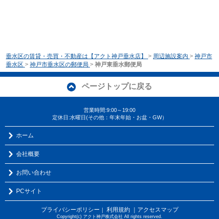
垂水区の賃貸・売買・不動産は【アクト神戸垂水店】
>
周辺施設案内
>
神戸市
垂水区
>
神戸市垂水区の郵便局
>
神戸東垂水郵便局
ページトップに戻る
営業時間:9:00～19:00
定休日:水曜日(その他：年末年始・お盆・GW）
ホーム
会社概要
お問い合わせ
PCサイト
プライバシーポリシー
利用規約
｜アクセスマップ
｜
Copyright(c) アクト神戸株式会社 All rights reserved.