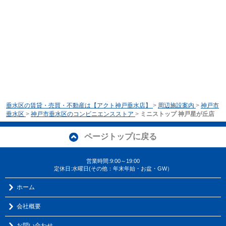
垂水区の賃貸・売買・不動産は【アクト神戸垂水店】
>
周辺施設案内
>
神戸市
垂水区
>
神戸市垂水区のコンビニエンスストア
>
ミニストップ 神戸星が丘店
ページトップに戻る
営業時間:9:00～19:00
定休日:水曜日(その他：年末年始・お盆・GW）
ホーム
会社概要
お問い合わせ