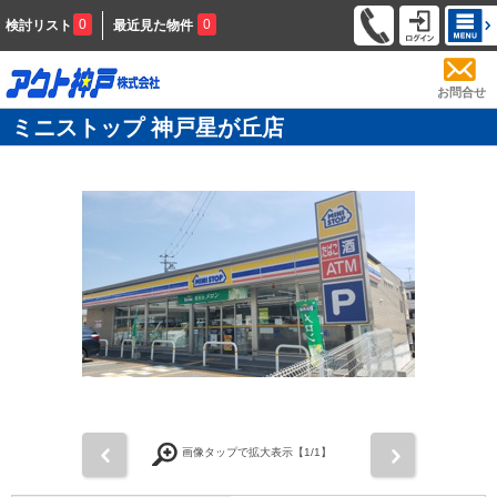
0
0
検討リスト
最近見た物件
お問合せ
ミニストップ 神戸星が丘店
前
次
画像タップで拡大表示【
1
/1】