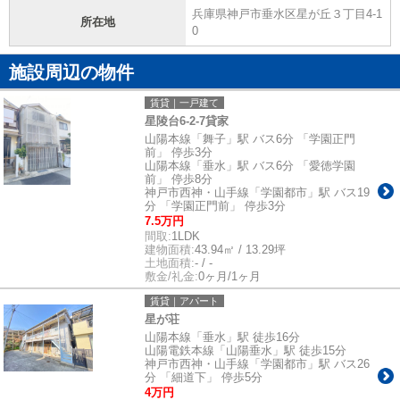
兵庫県神戸市垂水区星が丘３丁目4-1
所在地
0
施設周辺の物件
賃貸｜一戸建て
星陵台6-2-7貸家
山陽本線「舞子」駅 バス6分 「学園正門
前」 停歩3分
山陽本線「垂水」駅 バス6分 「愛徳学園
前」 停歩8分
神戸市西神・山手線「学園都市」駅 バス19
分 「学園正門前」 停歩3分
7.5万円
間取:
1LDK
建物面積:
43.94㎡ / 13.29坪
土地面積:
- / -
敷金/礼金:
0ヶ月/1ヶ月
賃貸｜アパート
星が荘
山陽本線「垂水」駅 徒歩16分
山陽電鉄本線「山陽垂水」駅 徒歩15分
神戸市西神・山手線「学園都市」駅 バス26
分 「細道下」 停歩5分
4万円