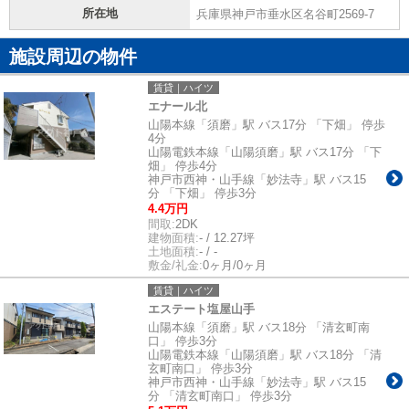
所在地
兵庫県神戸市垂水区名谷町2569-7
施設周辺の物件
賃貸｜ハイツ
エナール北
山陽本線「須磨」駅 バス17分 「下畑」 停歩
4分
山陽電鉄本線「山陽須磨」駅 バス17分 「下
畑」 停歩4分
神戸市西神・山手線「妙法寺」駅 バス15
分 「下畑」 停歩3分
4.4万円
間取:
2DK
建物面積:
- / 12.27坪
土地面積:
- / -
敷金/礼金:
0ヶ月/0ヶ月
賃貸｜ハイツ
エステート塩屋山手
山陽本線「須磨」駅 バス18分 「清玄町南
口」 停歩3分
山陽電鉄本線「山陽須磨」駅 バス18分 「清
玄町南口」 停歩3分
神戸市西神・山手線「妙法寺」駅 バス15
分 「清玄町南口」 停歩3分