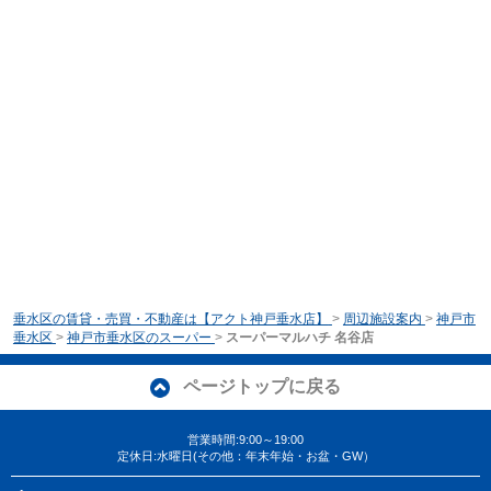
垂水区の賃貸・売買・不動産は【アクト神戸垂水店】
>
周辺施設案内
>
神戸市
垂水区
>
神戸市垂水区のスーパー
>
スーパーマルハチ 名谷店
ページトップに戻る
営業時間:9:00～19:00
定休日:水曜日(その他：年末年始・お盆・GW）