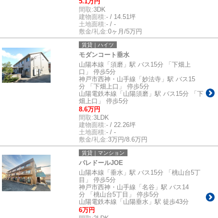
5.1万円
間取:
3DK
建物面積:
- / 14.51坪
土地面積:
- / -
敷金/礼金:
0ヶ月/5万円
賃貸｜ハイツ
モダンコート垂水
山陽本線「須磨」駅 バス15分 「下畑上
口」 停歩5分
神戸市西神・山手線「妙法寺」駅 バス15
分 「下畑上口」 停歩5分
山陽電鉄本線「山陽須磨」駅 バス15分 「下
畑上口」 停歩5分
8.6万円
間取:
3LDK
建物面積:
- / 22.26坪
土地面積:
- / -
敷金/礼金:
3万円/8.6万円
賃貸｜マンション
パレドールJOE
山陽本線「垂水」駅 バス15分 「桃山台5丁
目」 停歩5分
神戸市西神・山手線「名谷」駅 バス14
分 「桃山台5丁目」 停歩5分
山陽電鉄本線「山陽垂水」駅 徒歩43分
6万円