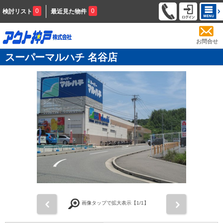
0
0
検討リスト
最近見た物件
お問合せ
スーパーマルハチ 名谷店
前
次
画像タップで拡大表示【
1
/1】