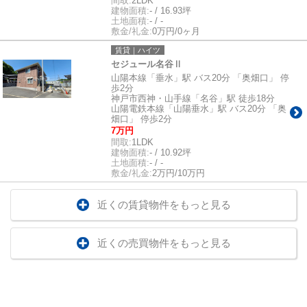
間取:
2LDK
建物面積:
- / 16.93坪
土地面積:
- / -
敷金/礼金:
0万円/0ヶ月
賃貸｜ハイツ
セジュール名谷Ⅱ
山陽本線「垂水」駅 バス20分 「奥畑口」 停
歩2分
神戸市西神・山手線「名谷」駅 徒歩18分
山陽電鉄本線「山陽垂水」駅 バス20分 「奥
畑口」 停歩2分
7万円
間取:
1LDK
建物面積:
- / 10.92坪
土地面積:
- / -
敷金/礼金:
2万円/10万円
近くの賃貸物件をもっと見る
近くの売買物件をもっと見る