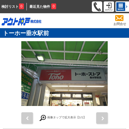
0
0
検討リスト
最近見た物件
お問合せ
トーホー垂水駅前
前
次
画像タップで拡大表示【
1
/1】