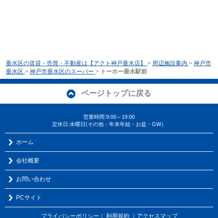
垂水区の賃貸・売買・不動産は【アクト神戸垂水店】
>
周辺施設案内
>
神戸市
垂水区
>
神戸市垂水区のスーパー
>
トーホー垂水駅前
ページトップに戻る
営業時間:9:00～19:00
定休日:水曜日(その他：年末年始・お盆・GW）
ホーム
会社概要
お問い合わせ
PCサイト
プライバシーポリシー
利用規約
｜アクセスマップ
｜