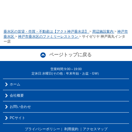
垂水区の賃貸・売買・不動産は【アクト神戸垂水店】
>
周辺施設案内
>
神戸市
垂水区
>
神戸市垂水区のファミリーレストラン
>
サイゼリヤ 神戸高丸インタ
ー店
ページトップに戻る
営業時間:9:00～19:00
定休日:水曜日(その他：年末年始・お盆・GW）
ホーム
会社概要
お問い合わせ
PCサイト
プライバシーポリシー
利用規約
｜アクセスマップ
｜