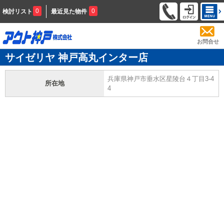
0
0
検討リスト
最近見た物件
お問合せ
サイゼリヤ 神戸高丸インター店
兵庫県神戸市垂水区星陵台４丁目3-4
所在地
4