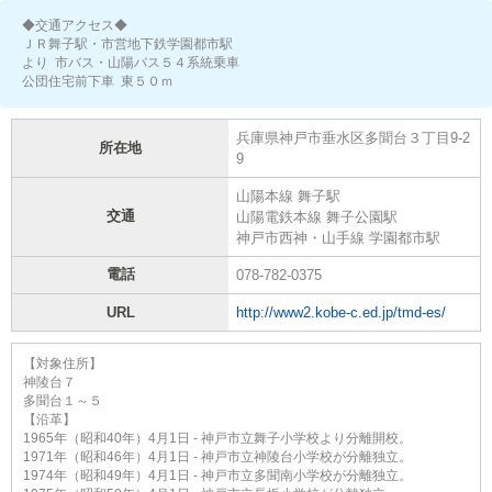
◆交通アクセス◆
ＪＲ舞子駅・市営地下鉄学園都市駅
より 市バス・山陽バス５４系統乗車
公団住宅前下車 東５０ｍ
兵庫県神戸市垂水区多聞台３丁目9-2
所在地
9
山陽本線 舞子駅
交通
山陽電鉄本線 舞子公園駅
神戸市西神・山手線 学園都市駅
電話
078-782-0375
URL
http://www2.kobe-c.ed.jp/tmd-es/
【対象住所】
神陵台７
多聞台１～５
【沿革】
1965年（昭和40年）4月1日 - 神戸市立舞子小学校より分離開校。
1971年（昭和46年）4月1日 - 神戸市立神陵台小学校が分離独立。
1974年（昭和49年）4月1日 - 神戸市立多聞南小学校が分離独立。