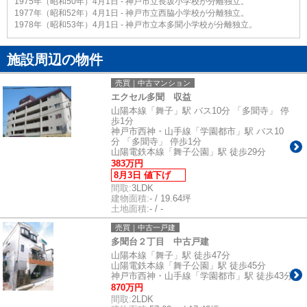
1975年（昭和50年）4月1日 - 神戸市立長坂小学校が分離独立。
1977年（昭和52年）4月1日 - 神戸市立西脇小学校が分離独立。
1978年（昭和53年）4月1日 - 神戸市立本多聞小学校が分離独立。
施設周辺の物件
売買｜中古マンション
エクセル多聞 収益
山陽本線「舞子」駅 バス10分 「多聞寺」 停
歩1分
神戸市西神・山手線「学園都市」駅 バス10
分 「多聞寺」 停歩1分
山陽電鉄本線「舞子公園」駅 徒歩29分
383万円
8月3日 値下げ
間取:
3LDK
建物面積:
- / 19.64坪
土地面積:
- / -
売買｜中古一戸建
多聞台２丁目 中古戸建
山陽本線「舞子」駅 徒歩47分
山陽電鉄本線「舞子公園」駅 徒歩45分
神戸市西神・山手線「学園都市」駅 徒歩43分
870万円
間取:
2LDK