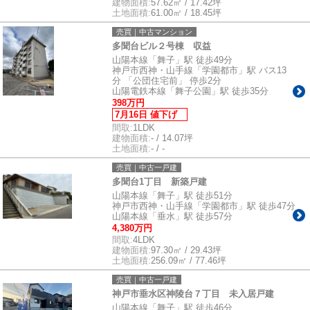
建物面積:
57.62㎡ / 17.42坪
土地面積:
61.00㎡ / 18.45坪
売買｜中古マンション
多聞台ビル２号棟 収益
山陽本線「舞子」駅 徒歩49分
神戸市西神・山手線「学園都市」駅 バス13
分 「公団住宅前」 停歩2分
山陽電鉄本線「舞子公園」駅 徒歩35分
398万円
7月16日 値下げ
間取:
1LDK
建物面積:
- / 14.07坪
土地面積:
- / -
売買｜中古一戸建
多聞台1丁目 新築戸建
山陽本線「舞子」駅 徒歩51分
神戸市西神・山手線「学園都市」駅 徒歩47分
山陽本線「垂水」駅 徒歩57分
4,380万円
間取:
4LDK
建物面積:
97.30㎡ / 29.43坪
土地面積:
256.09㎡ / 77.46坪
売買｜中古一戸建
神戸市垂水区神陵台７丁目 未入居戸建
山陽本線「舞子」駅 徒歩46分