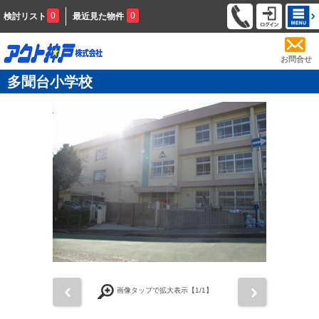
0
0
検討リスト
最近見た物件
お問合せ
多聞台小学校
前
次
画像タップで拡大表示【
1
/1】