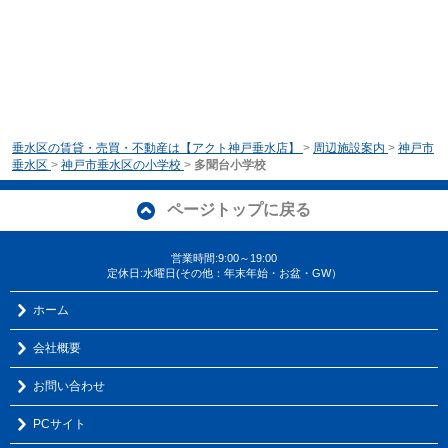
垂水区の賃貸・売買・不動産は【アクト神戸垂水店】
>
周辺施設案内
>
神戸市
垂水区
>
神戸市垂水区の小学校
>
多聞台小学校
ページトップに戻る
営業時間:9:00～19:00
定休日:水曜日(その他：年末年始・お盆・GW）
ホーム
会社概要
お問い合わせ
PCサイト