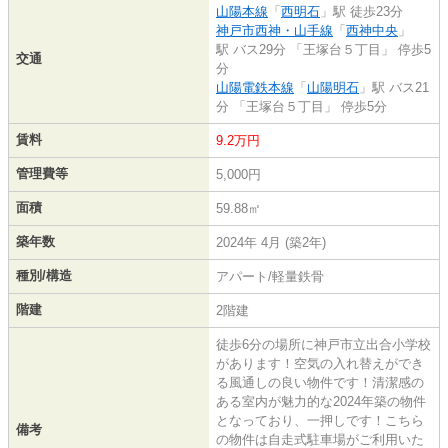
山陽本線
「
西明石
」駅 徒歩23分
神戸市西神・山手線
「
西神中央
」
駅 バス29分 「王塚台５丁目」 停歩5
交通
分
山陽電鉄本線
「
山陽明石
」駅 バス21
分 「王塚台５丁目」 停歩5分
賃料
9.2万円
管理費等
5,000円
面積
59.88㎡
築年数
2024年 4月 (築2年)
種別/構造
アパート/軽量鉄骨
階建
2階建
徒歩6分の場所に神戸市立出合小学校
があります！空気の入れ替えができ
る風通しの良い物件です！清潔感の
ある室内が魅力的な2024年築の物件
となっており、一押しです！こちら
備考
の物件は自走式駐車場がご利用いた