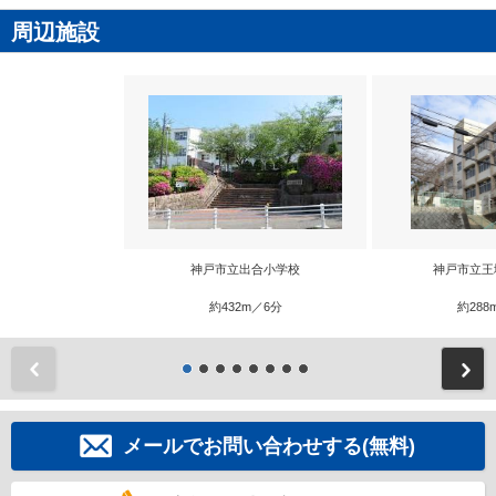
周辺施設
神戸市立出合小学校
神戸市立王
約432m／6分
約288
前
メールでお問い合わせする(無料)