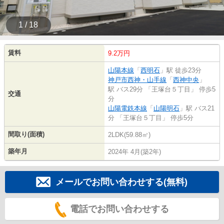
1 / 18
賃料
9.2万円
山陽本線
「
西明石
」駅 徒歩23分
神戸市西神・山手線
「
西神中央
」
駅 バス29分 「王塚台５丁目」 停歩5
交通
分
山陽電鉄本線
「
山陽明石
」駅 バス21
分 「王塚台５丁目」 停歩5分
間取り(面積)
2LDK(59.88㎡)
築年月
2024年 4月(築2年)
メールでお問い合わせする(無料)
電話でお問い合わせする