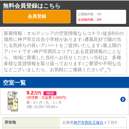
無料会員登録はこちら
公開物件数：
0
件
会員登録
会員物件数：
0
件
新着情報：オルテンシアの空室情報ならコチラ♪徒歩6分の
場所に神戸市立出合小学校があります♪通風良好で陽の当
たる気持ちの良いアパートをご提供いたします♪最上階の
アパートです♪神戸市西区エリアにある賃貸情報のことな
ら、地域に密着した当社へお任せください♪当社は、多種
多様な賃貸情報を取り扱っております♪ご要望や不明な点
などございましたら、お気軽にご連絡ください(^_^)
空室一覧
9.2
万
円
NEW
(管理費・共益費 5,000円)
敷：0ヶ月｜礼：1ヶ月
2階 / 2LDK / 59.88㎡
所在地
兵庫県
神戸市西区
王塚台
４丁目9