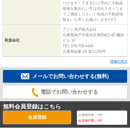
だけます！できるだけ早めに不動産
情報を集めたい方は当社スタッフま
でご連絡ください！地域の不動産情
報をいち早くお届けします(^o^)
アクト神戸株式会社
兵庫県神戸市垂水区神田町2-40 磯部
取扱会社
ビル 1F
TEL:078-708-4444
兵庫県知事 (4) 第11259号
情報の見方
メールでお問い合わせする(無料)
電話でお問い合わせする
無料会員登録はこちら
公開物件数：
0
件
会員登録
会員物件数：
0
件