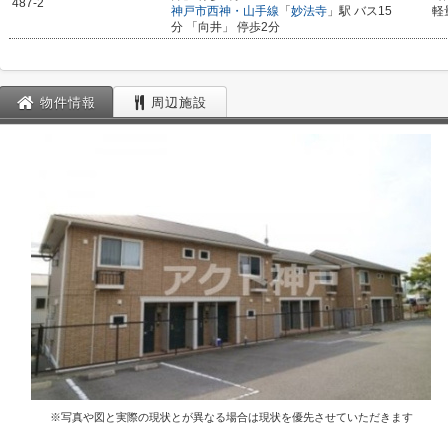
487-2
神戸市西神・山手線
「
妙法寺
」駅 バス15
軽
分 「向井」 停歩2分
物件情報
周辺施設
※写真や図と実際の現状とが異なる場合は現状を優先させていただきます