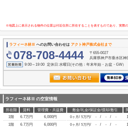
※地図上に表示される物件の位置は付近住所に所在することを表すものであり、実際
ラフィーネ林Ⅲ
へのお問い合わせは
アクト神戸株式会社まで
078-708-4444
〒655-0027
兵庫県神戸市垂水区神田町
9:00～19:00 定休日:水曜日(その他：年末年始・お盆・GW）
ラフィーネ林Ⅲ
の空室情報
所在階
賃料
管理費・共益費
敷金/礼金/保証金/償却/敷引
1階
6.7万円
6,000円
/
/
/
/
0ヶ月
5万円
-
-
-
1階
6.7万円
6,000円
/
/
/
/
0ヶ月
5万円
-
-
-