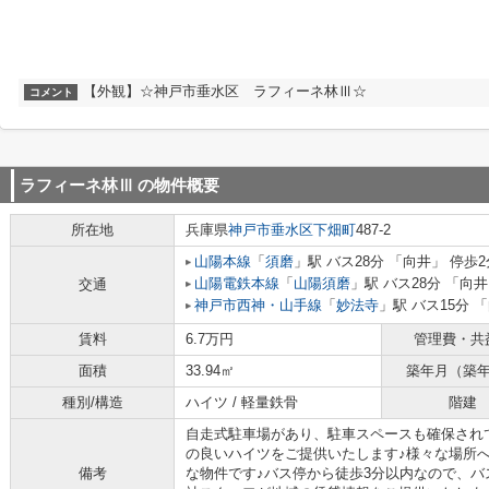
【外観】☆神戸市垂水区 ラフィーネ林Ⅲ☆
コメント
ラフィーネ林Ⅲ
の物件概要
所在地
兵庫県
神戸市垂水区
下畑町
487-2
山陽本線
「
須磨
」駅 バス28分 「向井」 停歩2
山陽電鉄本線
「
山陽須磨
」駅 バス28分 「向井
交通
神戸市西神・山手線
「
妙法寺
」駅 バス15分 
賃料
6.7万円
管理費・共
面積
33.94㎡
築年月（築
種別/構造
ハイツ / 軽量鉄骨
階建
自走式駐車場があり、駐車スペースも確保され
の良いハイツをご提供いたします♪様々な場所
備考
な物件です♪バス停から徒歩3分以内なので、バ