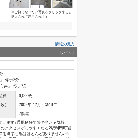
※ご覧になりたい写真をクリックすると
拡大されて表示されます。
情報の見方
【ハイツ】
分
」 停歩2分
「向井」 停歩2分
益費
6,000円
年数）
2007年 12月 ( 築18年 )
2階建
ています♪通風良好で陽の当たる気持ち
へのアクセスがしやすくなる2駅利用可能
スを逃す心配はほとんどありません♪当