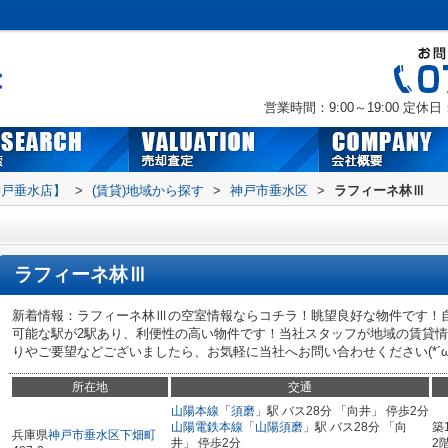
営業時間：9:00～19:00
定休日
神戸垂水店】
>
(賃貸)地域から探す
>
神戸市垂水区
>
ラフィーネ林Ⅲ
ラフィーネ林Ⅲ
新着情報：ラフィーネ林Ⅲの空室情報ならコチラ！眺望良好な物件です！
可能な駅が2駅あり、利便性の高い物件です！当社スタッフが地域の賃貸
りやご要望などございましたら、お気軽に当社へお問い合わせください(*´ω`
所在地
交通
山陽本線
「
須磨
」駅 バス28分 「向井」 停歩2分
山陽電鉄本線
「
山陽須磨
」駅 バス28分 「向
築
兵庫県
神戸市垂水区
下畑町
井」 停歩2分
2