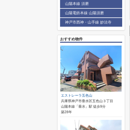
山陽本線 須磨
山陽電鉄本線 山陽須磨
神戸市西神・山手線 妙法寺
おすすめ物件
エストレーラ五色山
兵庫県神戸市垂水区五色山３丁目
山陽本線「垂水」駅 徒歩9分
築28年