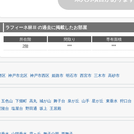
ラフィーネ林Ⅲ
の過去に掲載したお部屋
所在階
間取り
専有面積
2階
***
***
磨区
神戸市北区
神戸市西区
姫路市
明石市
西宮市
三木市
高砂市
五色山
下畑町
高丸
城が山
舞子台
泉が丘
山手
星が丘
東垂水
狩口台
星陵台
塩屋台
野田通
坂上
王居殿