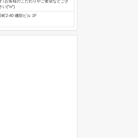
す♪お客様のこだわりやご要望などござ
(^o^)
2-40 磯部ビル 1F
号