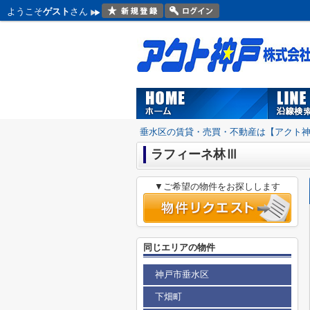
ようこそ
ゲスト
さん
垂水区の賃貸・売買・不動産は【アクト
ラフィーネ林Ⅲ
▼ご希望の物件をお探しします
同じエリアの物件
神戸市垂水区
下畑町