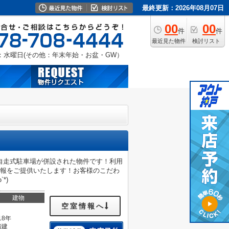
最終更新：2026年08月07日
00
00
件
件
最近見た物件
検討リスト
：水曜日(その他：年末年始・お盆・GW）
自走式駐車場が併設された物件です！利用
情報をご提供いたします！お客様のこだわ
*)
建物
空室情報へ
18年
階建