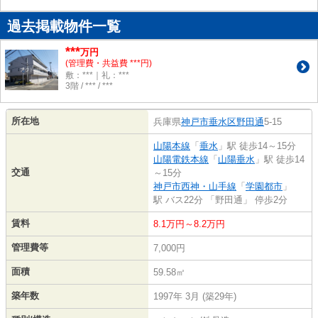
過去掲載物件一覧
***
万円
(管理費・共益費 ***円)
敷：***｜礼：***
3階 / *** / ***
所在地
兵庫県
神戸市垂水区
野田通
5-15
山陽本線
「
垂水
」駅 徒歩14～15分
山陽電鉄本線
「
山陽垂水
」駅 徒歩14
交通
～15分
神戸市西神・山手線
「
学園都市
」
駅 バス22分 「野田通」 停歩2分
賃料
8.1万円～8.2万円
管理費等
7,000円
面積
59.58㎡
築年数
1997年 3月 (築29年)