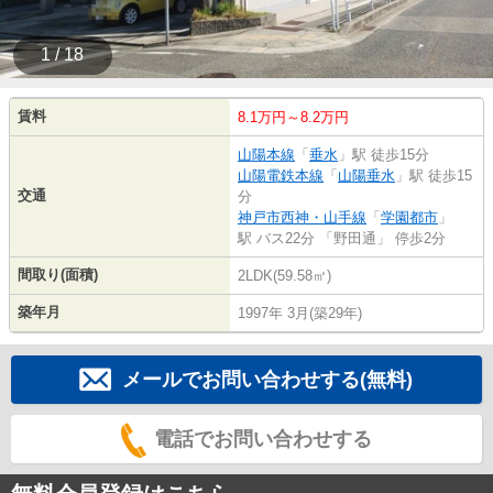
1 / 18
賃料
8.1万円～8.2万円
山陽本線
「
垂水
」駅 徒歩15分
山陽電鉄本線
「
山陽垂水
」駅 徒歩15
交通
分
神戸市西神・山手線
「
学園都市
」
駅 バス22分 「野田通」 停歩2分
間取り(面積)
2LDK(59.58㎡)
築年月
1997年 3月(築29年)
メールでお問い合わせする(無料)
電話でお問い合わせする