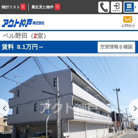
0
0
検討リスト
最近見た物件
お問合せ
ベル野田（
2
室）
賃料
8.1
万円～
空室情報を確認