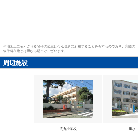
※地図上に表示される物件の位置は付近住所に所在することを表すものであり、実際の
物件所在地とは異なる場合がございます。
周辺施設
高丸小学校
垂水