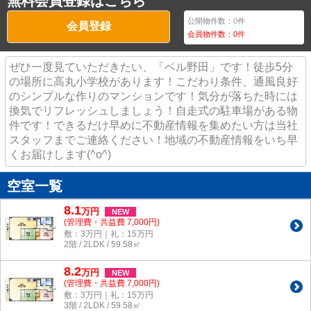
無料会員登録はこちら
公開物件数：
0
件
会員登録
会員物件数：
0
件
ぜひ一度見ていただきたい、「ベル野田」です！徒歩5分
の場所に高丸小学校があります！こだわり条件、通風良好
のシンプルな作りのマンションです！気分が落ちた時には
換気でリフレッシュしましょう！自走式の駐車場がある物
件です！できるだけ早めに不動産情報を集めたい方は当社
スタッフまでご連絡ください！地域の不動産情報をいち早
くお届けします(^o^)
空室一覧
8.1
万
円
NEW
(管理費・共益費 7,000円)
敷：3万円｜礼：15万円
2階 / 2LDK / 59.58㎡
8.2
万
円
NEW
(管理費・共益費 7,000円)
敷：3万円｜礼：15万円
3階 / 2LDK / 59.58㎡