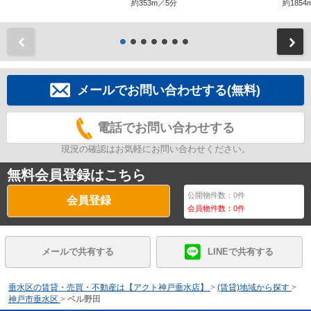
約353m／5分
約1854
前
メールでお問い合わせする(無料)
電話でお問い合わせする
現況の確認はお気軽にお問い合わせください。
無料会員登録はこちら
公開物件数：
0
件
会員登録
会員物件数：
0
件
メールで共有する
LINEで共有する
垂水区の賃貸・売買・不動産は【アクト神戸垂水店】
>
(賃貸)地域から探す
>
神戸市垂水区
>
ベル野田