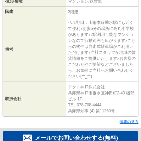
種別/構造
マンション/鉄骨造
階建
3階建
ベル野田：山陽本線垂水駅にも近く
て便利♪徒歩5分の場所に高丸小学校
があります♪2駅利用可能なマンショ
ンなので行動範囲も広がります♪こち
らの物件は自走式駐車場がご利用い
備考
ただけます♪当社スタッフが地域の賃
貸情報をご提供いたします♪お客様の
こだわりやご要望などございました
ら、お気軽に当社へお問い合わせく
ださい(*^_^*)
アクト神戸株式会社
兵庫県神戸市垂水区神田町2-40 磯部
取扱会社
ビル 1F
TEL:078-708-4444
兵庫県知事 (4) 第11259号
情報の見方
メールでお問い合わせする(無料)