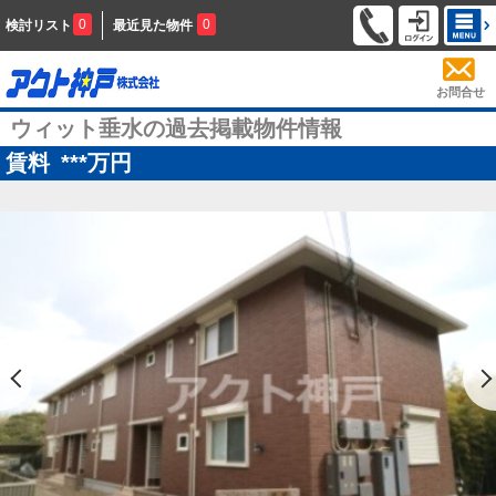
0
0
検討リスト
最近見た物件
お問合せ
ウィット垂水の過去掲載物件情報
賃料
***
万円