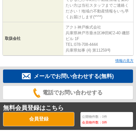
たい方は当社スタッフまでご連絡く
ださい！地域の不動産情報をいち早
くお届けします(*^^*)
アクト神戸株式会社
兵庫県神戸市垂水区神田町2-40 磯部
取扱会社
ビル 1F
TEL:078-708-4444
兵庫県知事 (4) 第11259号
情報の見方
メールでお問い合わせする(無料)
電話でお問い合わせする
無料会員登録はこちら
公開物件数：
0
件
会員登録
会員物件数：
0
件