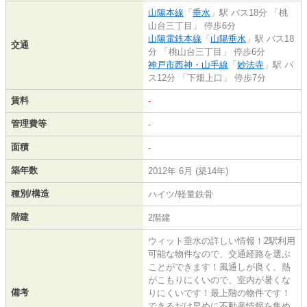
山陽本線
「
垂水
」駅 バス18分 「桃
山台三丁目」 停歩6分
山陽電鉄本線
「
山陽垂水
」駅 バス18
交通
分 「桃山台三丁目」 停歩6分
神戸市西神・山手線
「
妙法寺
」駅 バ
ス12分 「下畑上口」 停歩7分
賃料
-
管理費等
-
面積
-
築年数
2012年 6月 (築14年)
種別/構造
ハイツ/軽量鉄骨
階建
2階建
ウィット垂水の詳しい情報！2駅利用
可能な物件なので、交通経路を選ぶ
ことができます！風通しが良く、熱
がこもりにくいので、室内が暑くな
備考
りにくいです！最上階の物件です！
できるだけ早めに不動産情報を集め