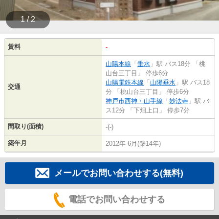
1 / 2
賃料
-
山陽本線
「
垂水
」駅 バス18分 「桃
山台三丁目」 停歩6分
山陽電鉄本線
「
山陽垂水
」駅 バス18
交通
分 「桃山台三丁目」 停歩6分
神戸市西神・山手線
「
妙法寺
」駅 バ
ス12分 「下畑上口」 停歩7分
間取り(面積)
-(-)
築年月
2012年 6月(築14年)
メールでお問い合わせする(無料)
電話でお問い合わせする