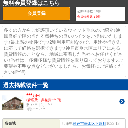
無料会員登録はこちら
公開物件数：
0
件
会員登録
会員物件数：
0
件
多くの方からご好評頂いているウィット垂水のご紹介♪通
風良好で陽の当たる気持ちの良いハイツをご提供いたしま
す♪最上階の物件です♪2駅利用可能なので、用途や行き先
に応じて経路を選択できます♪神戸市垂水区エリアにある
賃貸情報のことなら、地域に密着した当社へお任せくださ
い♪当社は、多種多様な賃貸情報を取り扱っております♪ご
要望や不明な点などございましたら、お気軽にご連絡くだ
さい(#^^#)
過去掲載物件一覧
***
万円
(管理費・共益費 ***円)
敷：***｜礼：***
1階 / *** / ***
所在地
兵庫県
神戸市垂水区
下畑町
1033-13