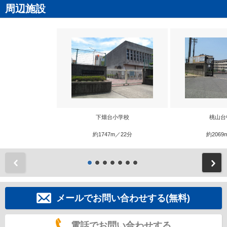
周辺施設
下畑台小学校
桃山台
約1747m／22分
約2069
前
メールでお問い合わせする(無料)
電話でお問い合わせする