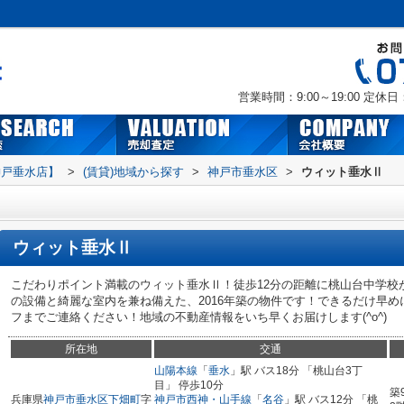
営業時間：9:00～19:00
定休日
神戸垂水店】
>
(賃貸)地域から探す
>
神戸市垂水区
>
ウィット垂水Ⅱ
ウィット垂水Ⅱ
こだわりポイント満載のウィット垂水Ⅱ！徒歩12分の距離に桃山台中学校
の設備と綺麗な室内を兼ね備えた、2016年築の物件です！できるだけ早
フまでご連絡ください！地域の不動産情報をいち早くお届けします(^o^)
所在地
交通
山陽本線
「
垂水
」駅 バス18分 「桃山台3丁
目」 停歩10分
築
兵庫県
神戸市垂水区
下畑町
字
神戸市西神・山手線
「
名谷
」駅 バス12分 「桃