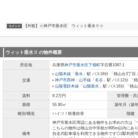
【外観】☆神戸市垂水区 ウィット垂水Ⅱ☆
コメント
ウィット垂水Ⅱ
の物件概要
所在地
兵庫県
神戸市垂水区
下畑町
字石畳1087-1
山陽本線
「
垂水
」駅 バス18分 「桃山台3丁目」
神戸市西神・山手線
「
名谷
」駅 バス12分 「
交通
山陽電鉄本線
「
山陽垂水
」駅 バス18分 「桃山
賃料
9.2万円
管理費・共
面積
55.90㎡
築年月（築
種別/構造
ハイツ / 軽量鉄骨
階建
神戸市垂水区周辺にある物件をお求めの方は「
こちらの物件は桃山台中学校が895m以内にあ
備考
自走式駐車場を利用できる物件です◎2駅利用