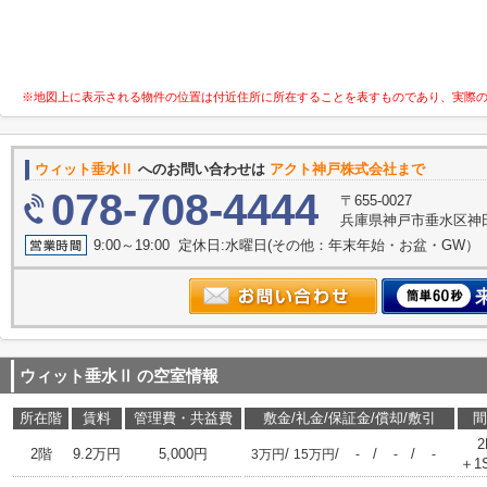
※地図上に表示される物件の位置は付近住所に所在することを表すものであり、実際
ウィット垂水Ⅱ
へのお問い合わせは
アクト神戸株式会社まで
078-708-4444
〒655-0027
兵庫県神戸市垂水区神田町
9:00～19:00 定休日:水曜日(その他：年末年始・お盆・GW）
ウィット垂水Ⅱ
の空室情報
所在階
賃料
管理費・共益費
敷金/礼金/保証金/償却/敷引
間
2
2階
9.2万円
5,000円
/
/
/
/
3万円
15万円
-
-
-
＋1