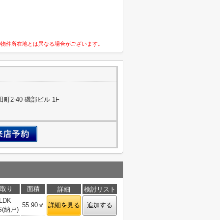
の物件所在地とは異なる場合がございます。
2-40 磯部ビル 1F
取り
面積
詳細
検討リスト
LDK
55.90㎡
詳細を見る
追加する
S(納戸)