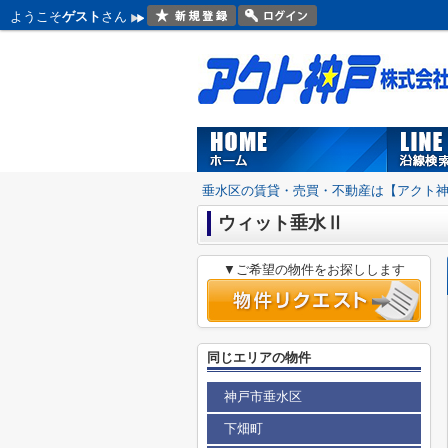
ようこそ
ゲスト
さん
垂水区の賃貸・売買・不動産は【アクト
ウィット垂水Ⅱ
▼ご希望の物件をお探しします
同じエリアの物件
神戸市垂水区
下畑町