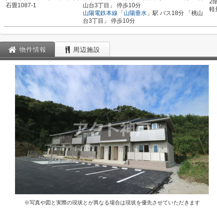
2
石畳1087-1
山台3丁目」 停歩10分
軽
山陽電鉄本線
「
山陽垂水
」駅 バス18分 「桃山
台3丁目」 停歩10分
物件情報
周辺施設
※写真や図と実際の現状とが異なる場合は現状を優先させていただきます