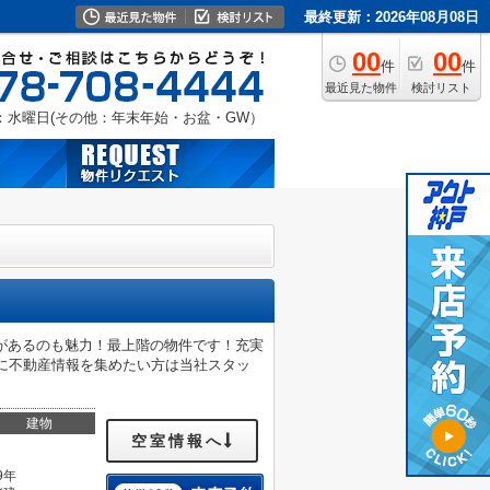
最終更新：2026年08月08日
00
00
件
件
最近見た物件
検討リスト
：水曜日(その他：年末年始・お盆・GW）
があるのも魅力！最上階の物件です！充実
めに不動産情報を集めたい方は当社スタッ
建物
空室情報へ
9年