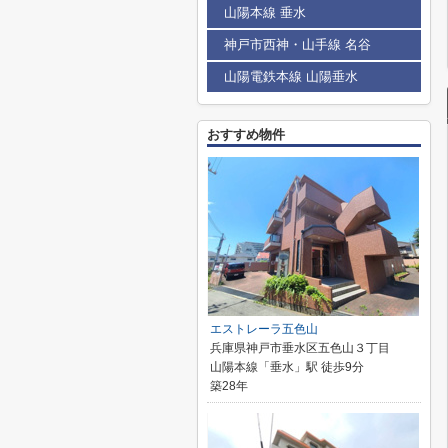
山陽本線 垂水
神戸市西神・山手線 名谷
山陽電鉄本線 山陽垂水
おすすめ物件
エストレーラ五色山
兵庫県神戸市垂水区五色山３丁目
山陽本線「垂水」駅 徒歩9分
築28年