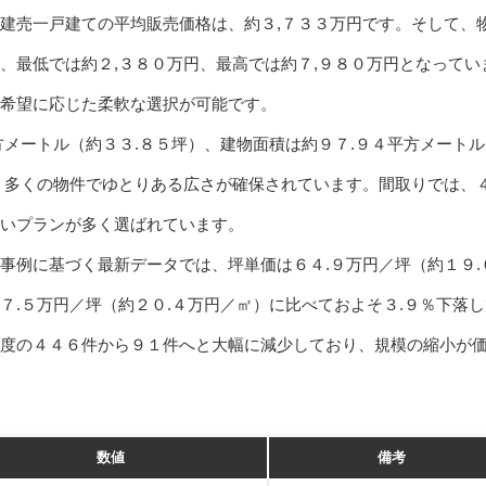
建売一戸建ての平均販売価格は、約３,７３３万円です。そして、
、最低では約２,３８０万円、最高では約７,９８０万円となってい
希望に応じた柔軟な選択が可能です。
方メートル（約３３.８５坪）、建物面積は約９７.９４平方メートル
、多くの物件でゆとりある広さが確保されています。間取りでは、
いプランが多く選ばれています。
事例に基づく最新データでは、坪単価は６４.９万円／坪（約１９.
７.５万円／坪（約２０.４万円／㎡）に比べておよそ３.９％下落し
度の４４６件から９１件へと大幅に減少しており、規模の縮小が
数値
備考