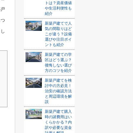
トは？資産価値
や生活利便性も
築戸
紹介
につ
新築戸建てで人
気の間取りはど
出し
こが違う？設備
選びや注目ポイ
ントも紹介
新築戸建ての学
区はどう選ぶ？
後悔しない選び
方のコツを紹介
新築戸建てを検
討中の方必見！
治安の確認方法
と周辺環境を解
説
新築戸建て購入
時の諸費用はい
くらかかる？内
訳や必要な資金
計画も解説