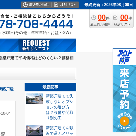
最終更新：2026年08月06日
00
00
件
件
最近見た物件
検討リスト
：水曜日(その他：年末年始・お盆・GW）
新築戸建て平均価格はどのくらい？価格相
最新記事
新築戸建
新築戸建てで失
敗しないオプシ
ョンの選び方
は？設備や間取
-10-04
り別の工...
と
新築戸建てを駅
近で選ぶメリッ
影響