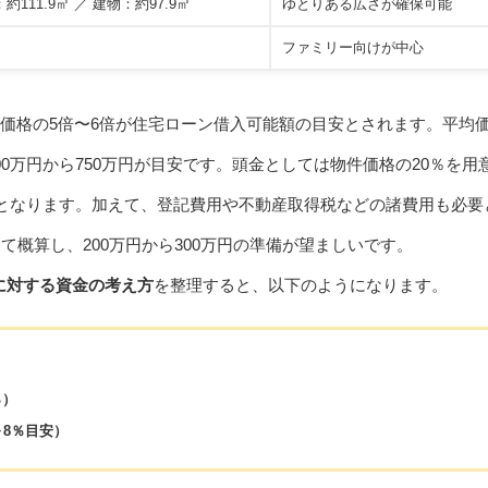
約111.9㎡ ／ 建物：約97.9㎡
ゆとりある広さが確保可能
ファミリー向けが中心
価格の5倍〜6倍が住宅ローン借入可能額の目安とされます。平均
0万円から750万円が目安です。頭金としては物件価格の20％を用
円となります。加えて、登記費用や不動産取得税などの諸費用も必要
て概算し、200万円から300万円の準備が望ましいです。
円に対する資金の考え方
を整理すると、以下のようになります。
％）
～8％目安）