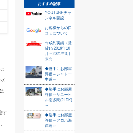
おすすめ記事
YOUTUBEチャ
ンネル開設
お客様からの口
コミについて
☆成約実績（賃
貸)☆2019年10
月～2021年3月
末☆
いま
◆勝手にお部屋
評価～シャトー
垂水
中道～
◆勝手にお部屋
格は
評価～サニーヒ
ル南多聞(2LDK)
～
増す
◆勝手にお部屋
評価～アロハ海
は、
岸通～