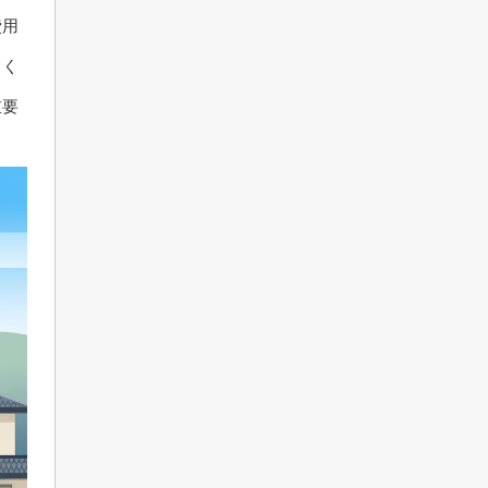
費用
てく
重要