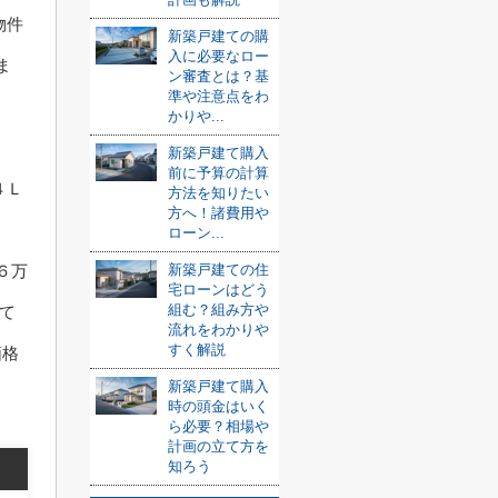
物件
新築戸建ての購
入に必要なロー
ま
ン審査とは？基
準や注意点をわ
かりや...
新築戸建て購入
前に予算の計算
４Ｌ
方法を知りたい
方へ！諸費用や
ローン...
６万
新築戸建ての住
宅ローンはどう
組む？組み方や
て
流れをわかりや
すく解説
価格
新築戸建て購入
時の頭金はいく
ら必要？相場や
計画の立て方を
知ろう