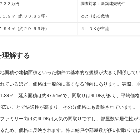
,７３３万円
調査対象：新築建売物件
１１.９㎡（約３３.８５坪）
ゆとりある敷地
７.９４㎡（約２９.６３坪）
４ＬＤＫが主流
を理解する
地面積や建物面積といった物件の基本的な規模が大きく関係して
れているほど、価格は一般的に高くなる傾向にあります。実際、
.89㎡、延床面積は約97.94㎡で、間取りは4LDKが多く、平均価
建物が広いことで快適性が高まり、その分価格にも反映されています。
ファミリー向けの4LDKは人気の間取りですし、部屋数や居住性が
るため、価格に反映されます。特に納戸や部屋数が多い間取りで