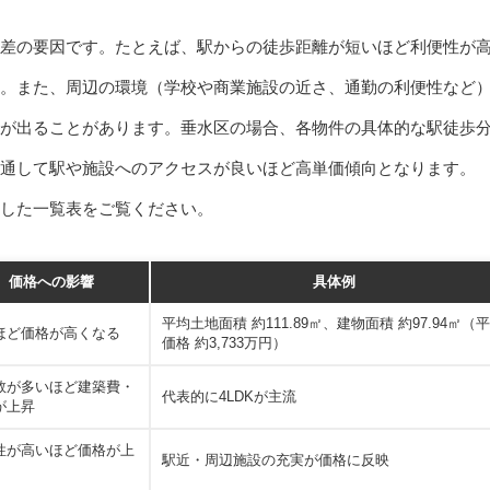
差の要因です。たとえば、駅からの徒歩距離が短いほど利便性が
。また、周辺の環境（学校や商業施設の近さ、通勤の利便性など
が出ることがあります。垂水区の場合、各物件の具体的な駅徒歩
共通して駅や施設へのアクセスが良いほど高単価傾向となります。
した一覧表をご覧ください。
価格への影響
具体例
平均土地面積 約111.89㎡、建物面積 約97.94㎡（
ほど価格が高くなる
価格 約3,733万円）
数が多いほど建築費・
代表的に4LDKが主流
が上昇
性が高いほど価格が上
駅近・周辺施設の充実が価格に反映