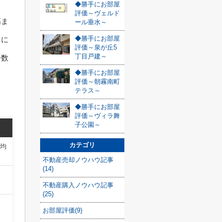
◆勝手にお部屋
評価～ヴェルド
高ま
ール垂水～
◆勝手にお部屋
）に
評価～泉が丘5
丁目戸建～
分数
◆勝手にお部屋
評価～朝霧南町
テラス～
◆勝手にお部屋
評価～ヴィラ舞
子公園～
カテゴリ
平均
不動産売却ノウハウ記事
(14)
不動産購入ノウハウ記事
(25)
お部屋評価(9)