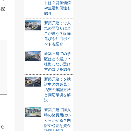
トは？資産価値
や生活利便性も
件探
紹介
し
新築戸建てで人
気の間取りはど
こが違う？設備
選びや注目ポイ
ントも紹介
新築戸建ての学
区はどう選ぶ？
後悔しない選び
方のコツを紹介
新築戸建てを検
討中の方必見！
治安の確認方法
と周辺環境を解
説
新築戸建て購入
時の諸費用はい
くらかかる？内
訳や必要な資金
から
計画も解説