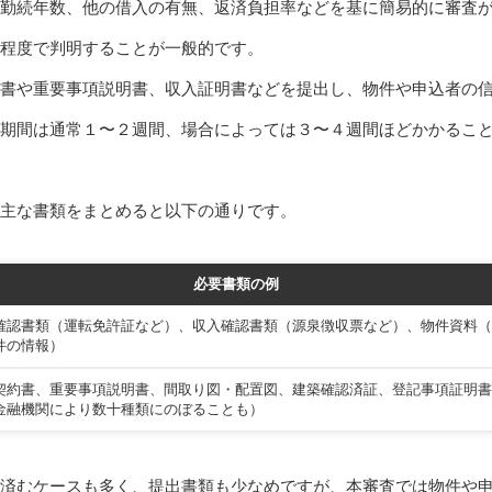
勤続年数、他の借入の有無、返済負担率などを基に簡易的に審査
程度で判明することが一般的です。
書や重要事項説明書、収入証明書などを提出し、物件や申込者の
期間は通常１〜２週間、場合によっては３〜４週間ほどかかるこ
主な書類をまとめると以下の通りです。
必要書類の例
確認書類（運転免許証など）、収入確認書類（源泉徴収票など）、物件資料（
件の情報）
契約書、重要事項説明書、間取り図・配置図、建築確認済証、登記事項証明書
金融機関により数十種類にのぼることも）
済むケースも多く、提出書類も少なめですが、本審査では物件や