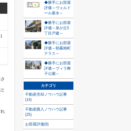
◆勝手にお部屋
評価～ヴェルド
ール垂水～
◆勝手にお部屋
評価～泉が丘5
丁目戸建～
1
◆勝手にお部屋
評価～朝霧南町
テラス～
◆勝手にお部屋
評価～ヴィラ舞
子公園～
奨さ
カテゴリ
能と
不動産売却ノウハウ記事
(14)
不動産購入ノウハウ記事
ぞれ
(25)
お部屋評価(9)