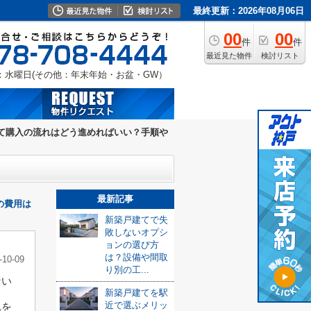
最終更新：2026年08月06日
00
00
件
件
最近見た物件
検討リスト
：水曜日(その他：年末年始・お盆・GW）
て購入の流れはどう進めればいい？手順や
最新記事
の費用は
新築戸建てで失
敗しないオプシ
ョンの選び方
は？設備や間取
-10-09
り別の工...
ない
新築戸建てを駅
近で選ぶメリッ
れを