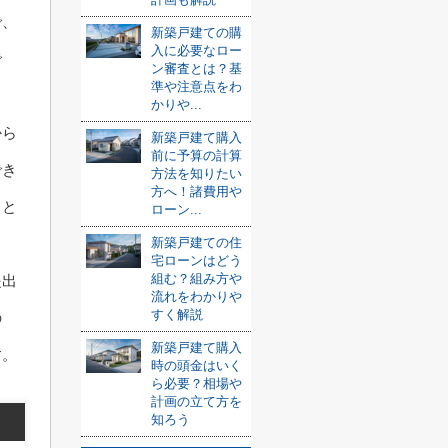
で、
新築戸建ての購
入に必要なロー
で
ン審査とは？基
準や注意点をわ
かりや...
から
新築戸建て購入
前に予算の計算
でき
方法を知りたい
方へ！諸費用や
くと
ローン...
新築戸建ての住
宅ローンはどう
組む？組み方や
提出
流れをわかりや
すく解説
の
新築戸建て購入
す。
時の頭金はいく
ら必要？相場や
計画の立て方を
知ろう