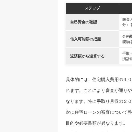
ステップ
頭金
自己資金の確認
分）
金融
借入可能額の把握
能額
手取
返済額から逆算する
済計
具体的には、住宅購入費用の１０
れます。これにより審査が通りや
なります。特に手取り月収の２０
次に住宅ローンの審査について整
目的や必要書類が異なります。