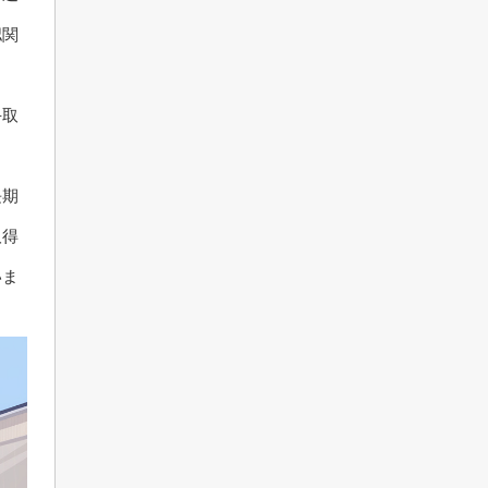
認関
手取
長期
取得
いま