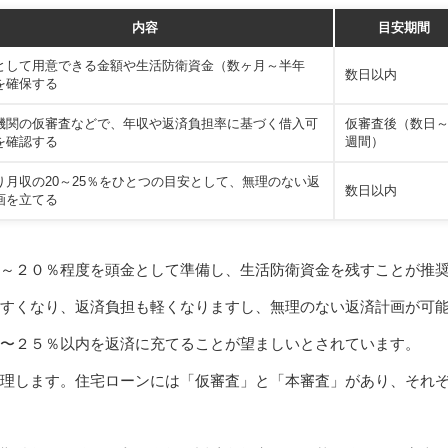
内容
目安期間
として用意できる金額や生活防衛資金（数ヶ月～半年
数日以内
を確保する
機関の仮審査などで、年収や返済負担率に基づく借入可
仮審査後（数日～
を確認する
週間）
り月収の20～25％をひとつの目安として、無理のない返
数日以内
画を立てる
～２０％程度を頭金として準備し、生活防衛資金を残すことが推
すくなり、返済負担も軽くなりますし、無理のない返済計画が可
〜２５％以内を返済に充てることが望ましいとされています。
理します。住宅ローンには「仮審査」と「本審査」があり、それ