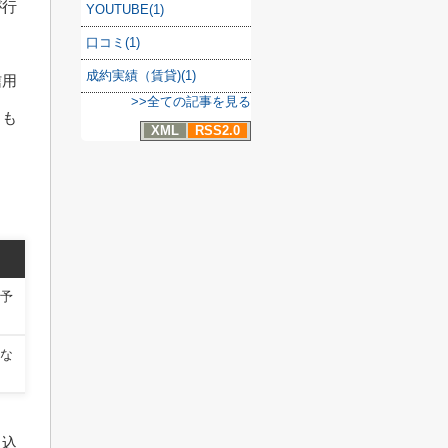
が行
YOUTUBE(1)
口コミ(1)
成約実績（賃貸)(1)
信用
>>全ての記事を見る
とも
XML
RSS2.0
予
な
申込