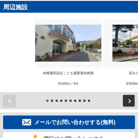
周辺施設
幼稚園型認定こども園愛垂幼稚園
高丸
約300m／4分
約828
前
メールでお問い合わせする(無料)