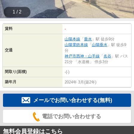
1 / 2
賃料
-
山陽本線
「
垂水
」駅 徒歩9分
山陽電鉄本線
「
山陽垂水
」駅 徒歩9
交通
分
神戸市西神・山手線
「
名谷
」駅 バス
21分 「水道橋」 停歩3分
間取り(面積)
-(-)
築年月
2024年 3月(築2年)
メールでお問い合わせする(無料)
電話でお問い合わせする
無料会員登録はこちら