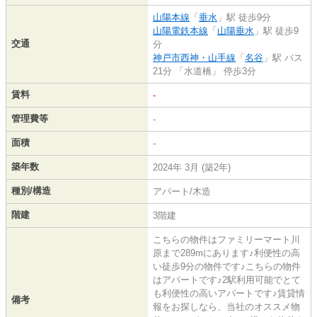
山陽本線
「
垂水
」駅 徒歩9分
山陽電鉄本線
「
山陽垂水
」駅 徒歩9
交通
分
神戸市西神・山手線
「
名谷
」駅 バス
21分 「水道橋」 停歩3分
賃料
-
管理費等
-
面積
-
築年数
2024年 3月 (築2年)
種別/構造
アパート/木造
階建
3階建
こちらの物件はファミリーマート川
原まで289mにあります♪利便性の高
い徒歩9分の物件です♪こちらの物件
はアパートです♪2駅利用可能でとて
も利便性の高いアパートです♪賃貸情
備考
報をお探しなら、当社のオススメ物