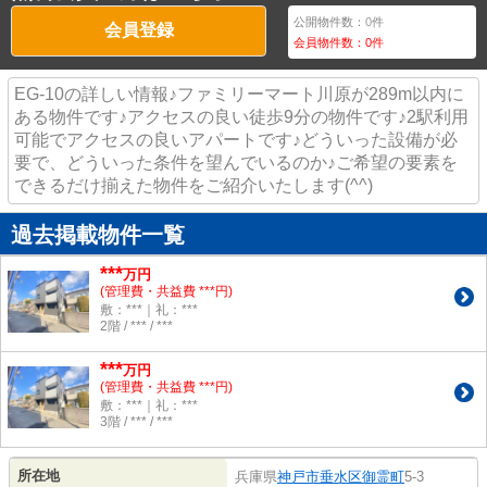
公開物件数：
0
件
会員登録
会員物件数：
0
件
EG-10の詳しい情報♪ファミリーマート川原が289m以内に
ある物件です♪アクセスの良い徒歩9分の物件です♪2駅利用
可能でアクセスの良いアパートです♪どういった設備が必
要で、どういった条件を望んでいるのか♪ご希望の要素を
できるだけ揃えた物件をご紹介いたします(^^)
過去掲載物件一覧
***
万円
(管理費・共益費 ***円)
敷：***｜礼：***
2階 / *** / ***
***
万円
(管理費・共益費 ***円)
敷：***｜礼：***
3階 / *** / ***
所在地
兵庫県
神戸市垂水区
御霊町
5-3