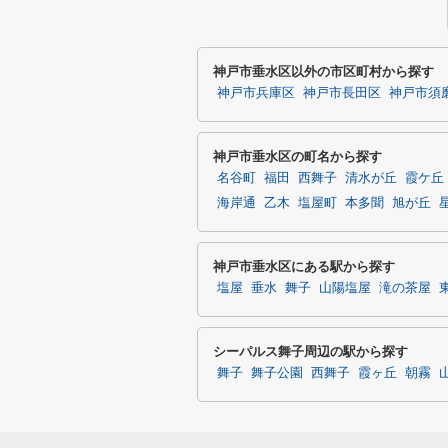
神戸市垂水区以外の市区町村から探す
神戸市兵庫区
神戸市長田区
神戸市須
神戸市垂水区の町名から探す
名谷町
福田
西舞子
清水が丘
霞ケ丘
海岸通
乙木
塩屋町
本多聞
旭が丘
神戸市垂水区にある駅から探す
塩屋
垂水
舞子
山陽塩屋
滝の茶屋
シーパルス舞子周辺の駅から探す
舞子
舞子公園
西舞子
霞ヶ丘
朝霧