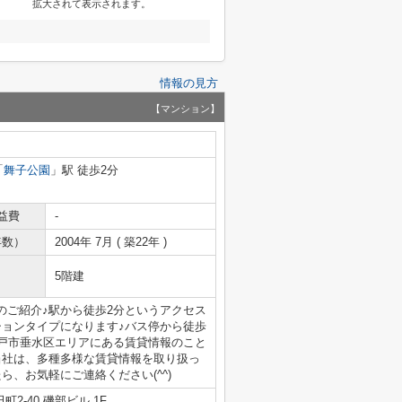
拡大されて表示されます。
情報の見方
【マンション】
「
舞子公園
」駅 徒歩2分
益費
-
年数）
2004年 7月 ( 築22年 )
5階建
のご紹介♪駅から徒歩2分というアクセス
ションタイプになります♪バス停から徒歩
神戸市垂水区エリアにある賃貸情報のこと
当社は、多種多様な賃貸情報を取り扱っ
、お気軽にご連絡ください(^^)
2-40 磯部ビル 1F