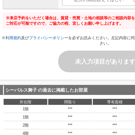
※来店予約をいただく場合は、賃貸・売買・土地の相談等のご相談内容を
ご対応が可能ですので、ご協力の程、宜しくお願い申し上げます。
※
利用規約
及び
プライバシーポリシー
を必ずお読みください。左記内容に同
さい。
未入力項目がありま
シーパルス舞子
の過去に掲載したお部屋
所在階
間取り
専有面積
1階
***
***
1階
***
***
2階
***
***
4階
***
***