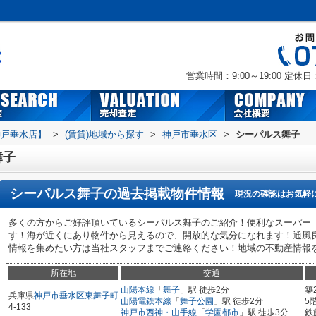
営業時間：9:00～19:00
定休日
神戸垂水店】
>
(賃貸)地域から探す
>
神戸市垂水区
>
シーパルス舞子
舞子
シーパルス舞子
の過去掲載物件情報
現況の確認はお気軽
多くの方からご好評頂いているシーパルス舞子のご紹介！便利なスーパー「
す！海が近くにあり物件から見えるので、開放的な気分になれます！通風
情報を集めたい方は当社スタッフまでご連絡ください！地域の不動産情報をい
所在地
交通
山陽本線
「
舞子
」駅 徒歩2分
築
兵庫県
神戸市垂水区
東舞子町
山陽電鉄本線
「
舞子公園
」駅 徒歩2分
5
4-133
神戸市西神・山手線
「
学園都市
」駅 徒歩3分
鉄