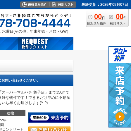
最終更新：2026年08月07日
00
00
件
件
最近見た物件
検討リスト
：水曜日(その他：年末年始・お盆・GW）
にお問い合わせください。
スーパーマルハチ 舞子店」まで356mで
良好な物件です！できるだけ早めに不動産
ち早くお届けします(^_^)
建物
22年
階建
筋コンクリート