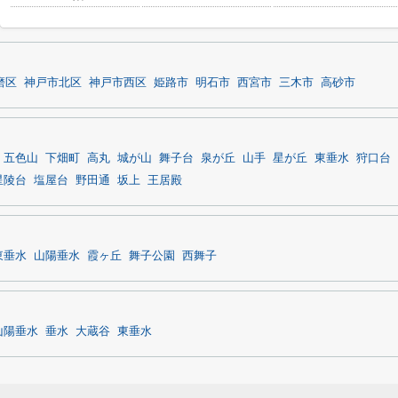
磨区
神戸市北区
神戸市西区
姫路市
明石市
西宮市
三木市
高砂市
五色山
下畑町
高丸
城が山
舞子台
泉が丘
山手
星が丘
東垂水
狩口台
星陵台
塩屋台
野田通
坂上
王居殿
東垂水
山陽垂水
霞ヶ丘
舞子公園
西舞子
山陽垂水
垂水
大蔵谷
東垂水