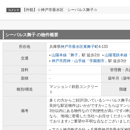
【外観】☆神戸市垂水区 シーパルス舞子☆
コメント
シーパルス舞子
の物件概要
所在地
兵庫県
神戸市垂水区
東舞子町
4-133
山陽本線
「
舞子
」駅 徒歩2分
山陽電鉄本線
交通
神戸市西神・山手線
「
学園都市
」駅 徒歩3分
賃料
-
管理費・共
面積
-
築年月（築
マンション / 鉄筋コンクリー
種別/構造
階建
ト
多くの方からご好評頂いているシーパルス舞子
良好な駅近物件はいかがですか♪こちらはマン
備考
3分以内にある物件なので利便性が高いです♪
なら、地域に密着した当社へお任せください♪
ております♪ご要望や不明な点などございましたら
アクト神戸株式会社
兵庫県神戸市垂水区神田町