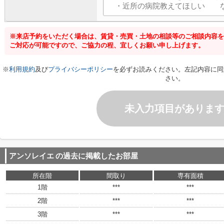
※来店予約をいただく場合は、賃貸・売買・土地の相談等のご相談内容を
ご対応が可能ですので、ご協力の程、宜しくお願い申し上げます。
※
利用規約
及び
プライバシーポリシー
を必ずお読みください。左記内容に同
さい。
未入力項目がありま
アンソレイエ
の過去に掲載したお部屋
所在階
間取り
専有面積
1階
***
***
2階
***
***
3階
***
***