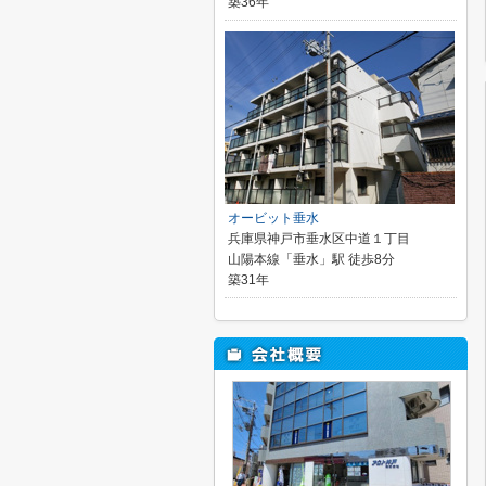
築36年
オービット垂水
兵庫県神戸市垂水区中道１丁目
山陽本線「垂水」駅 徒歩8分
築31年