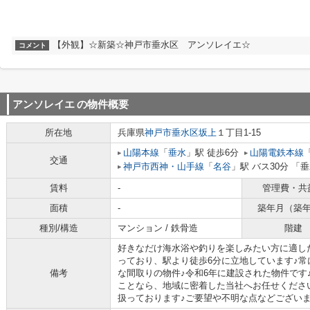
【外観】☆新築☆神戸市垂水区 アンソレイエ☆
コメント
アンソレイエ
の物件概要
所在地
兵庫県
神戸市垂水区
坂上
１丁目1-15
山陽本線
「
垂水
」駅 徒歩6分
山陽電鉄本線
交通
神戸市西神・山手線
「
名谷
」駅 バス30分 「
賃料
-
管理費・共
面積
-
築年月（築
種別/構造
マンション / 鉄骨造
階建
好きなだけ海水浴や釣りを楽しみたい方に適し
っており、駅より徒歩6分に立地しています♪
備考
な間取りの物件♪令和6年に建設された物件です
ことなら、地域に密着した当社へお任せくださ
扱っております♪ご要望や不明な点などございまし