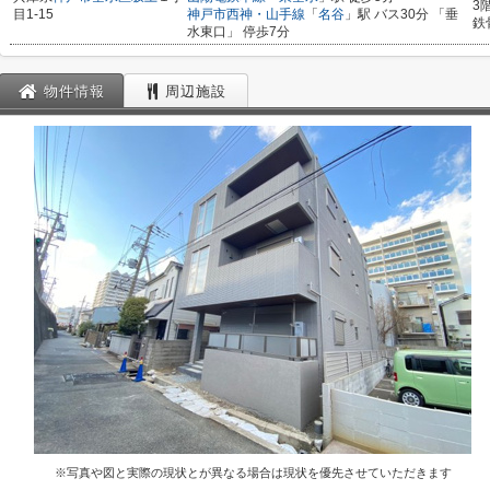
3
目1-15
神戸市西神・山手線
「
名谷
」駅 バス30分 「垂
鉄
水東口」 停歩7分
物件情報
周辺施設
※写真や図と実際の現状とが異なる場合は現状を優先させていただきます