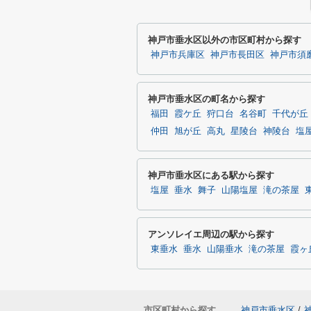
神戸市垂水区以外の市区町村から探す
神戸市兵庫区
神戸市長田区
神戸市須
神戸市垂水区の町名から探す
福田
霞ケ丘
狩口台
名谷町
千代が丘
仲田
旭が丘
高丸
星陵台
神陵台
塩
神戸市垂水区にある駅から探す
塩屋
垂水
舞子
山陽塩屋
滝の茶屋
アンソレイエ周辺の駅から探す
東垂水
垂水
山陽垂水
滝の茶屋
霞ヶ
市区町村から探す
神戸市垂水区
/