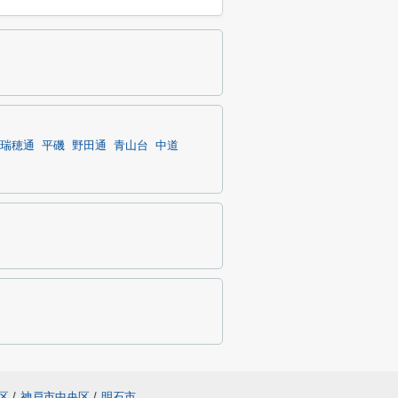
瑞穂通
平磯
野田通
青山台
中道
区
/
神戸市中央区
/
明石市