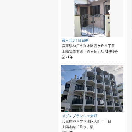
霞ヶ丘5丁目貸家
兵庫県神戸市垂水区霞ケ丘５丁目
山陽電鉄本線「霞ヶ丘」駅 徒歩9分
築71年
メゾンブランシェ大町
兵庫県神戸市垂水区大町４丁目
山陽本線「垂水」駅