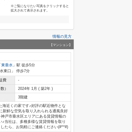
※ご覧になりたい写真をクリックすると
拡大されて表示されます。
情報の見方
【マンション】
「
東垂水
」駅 徒歩5分
垂水東口」 停歩7分
益費
-
年数）
2024年 1月 ( 築2年 )
3階建
た海近くの家です♪好評の駅近物件とな
常に新鮮な空気を取り入れられる通風良好
♪神戸市垂水区エリアにある賃貸情報の
い♪当社は、多種多様な賃貸情報を取り
たら、お気軽にご連絡ください(#^^#)