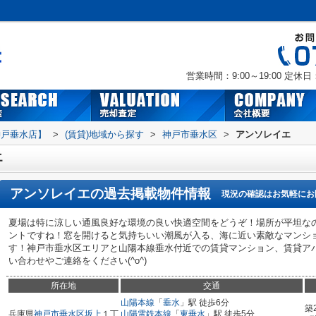
営業時間：9:00～19:00
定休日
神戸垂水店】
>
(賃貸)地域から探す
>
神戸市垂水区
>
アンソレイエ
エ
アンソレイエ
の過去掲載物件情報
現況の確認はお気軽にお
夏場は特に涼しい通風良好な環境の良い快適空間をどうぞ！場所が平坦な
ントですね！窓を開けると気持ちいい潮風が入る、海に近い素敵なマンシ
す！神戸市垂水区エリアと山陽本線垂水付近での賃貸マンション、賃貸ア
い合わせやご連絡をください(^o^)
所在地
交通
山陽本線
「
垂水
」駅 徒歩6分
築
兵庫県
神戸市垂水区
坂上
１丁
山陽電鉄本線
「
東垂水
」駅 徒歩5分