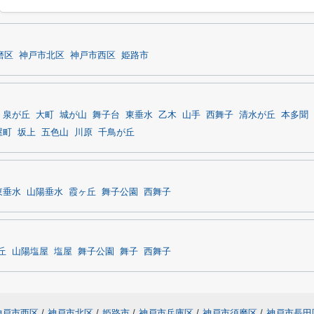
磨区
神戸市北区
神戸市西区
姫路市
泉が丘
大町
城が山
舞子台
東垂水
乙木
山手
西舞子
清水が丘
本多聞
屋町
坂上
五色山
川原
千鳥が丘
東垂水
山陽垂水
霞ヶ丘
舞子公園
西舞子
丘
山陽塩屋
塩屋
舞子公園
舞子
西舞子
神戸市西区
/
神戸市北区
/
姫路市
/
神戸市兵庫区
/
神戸市須磨区
/
神戸市長田