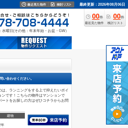
最終更新：2026年08月06日
00
00
件
件
最近見た物件
検討リスト
：水曜日(その他：年末年始・お盆・GW）
問い合わせください。
のは、ランニングをする上で抑えたいポイ
ョンです！こちらの物件はマンションで
パートをお探しの方はぜひコチラからお問
建物
2年