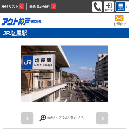
0
0
検討リスト
最近見た物件
お問合せ
JR塩屋駅
前
次
画像タップで拡大表示【
1
/1】