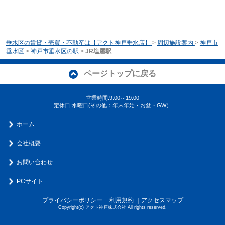
垂水区の賃貸・売買・不動産は【アクト神戸垂水店】
>
周辺施設案内
>
神戸市
垂水区
>
神戸市垂水区の駅
>
JR塩屋駅
ページトップに戻る
営業時間:9:00～19:00
定休日:水曜日(その他：年末年始・お盆・GW）
ホーム
会社概要
お問い合わせ
PCサイト
プライバシーポリシー
利用規約
｜アクセスマップ
｜
Copyright(c) アクト神戸株式会社 All rights reserved.