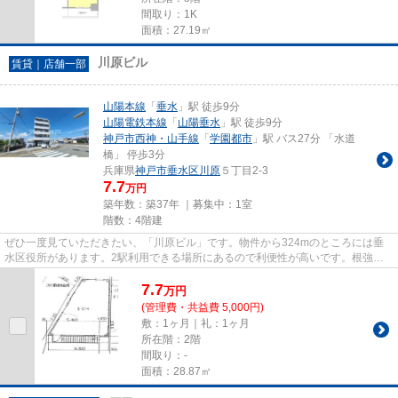
間取り：1K
面積：27.19㎡
川原ビル
賃貸｜店舗一部
山陽本線
「
垂水
」駅 徒歩9分
山陽電鉄本線
「
山陽垂水
」駅 徒歩9分
神戸市西神・山手線
「
学園都市
」駅 バス27分 「水道
橋」 停歩3分
兵庫県
神戸市垂水区
川原
５丁目2-3
7.7
万円
築年数：築37年 ｜募集中：
1室
階数：4階建
ぜひ一度見ていただきたい、「川原ビル」です。物件から324mのところには垂
水区役所があります。2駅利用できる場所にあるので利便性が高いです。根強い
ニーズを誇る駅近の物件となり、...
7.7
万
円
(管理費・共益費 5,000円)
敷：1ヶ月｜礼：1ヶ月
所在階：2階
間取り：-
面積：28.87㎡