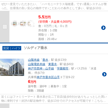
ぜひ一度見ていただきたい、「ハーモニーテラス瑞穂通」です♪通風システムが整
った、住環境の良い安心の物件です♪こだわりの条件として多い、駅徒歩10分の
物件です♪周辺環境も良好で、...
5.5
万
円
(管理費・共益費 4,000円)
敷：0万円｜礼：0ヶ月
所在階：1-2階
間取り：1R
面積：20.48㎡
ソルディア垂水
賃貸｜ハイツ
山陽本線
「
垂水
」駅 徒歩13分
山陽電鉄本線
「
東垂水
」駅 徒歩6分
神戸市西神・山手線
「
学園都市
」駅 バス25分 「水道
橋」 停歩7分
兵庫県
神戸市垂水区
山手
３丁目9-22
6
万円
築年数：築6年 ｜募集中：
1室
階数：3階建
近くにはファミリーマート 垂水泉が丘二丁目店(徒歩6分)がありちょっとした買い
物に便利です！好評の駅近物件で、徒歩13分でのアクセスが可能です！こちらは
自走式駐車場付きの物件で...