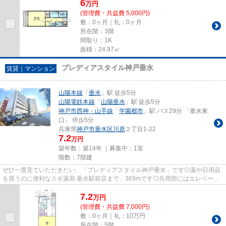
6
万
円
(管理費・共益費 5,000円)
敷：0ヶ月｜礼：0ヶ月
所在階：3階
間取り：1K
面積：24.97㎡
プレディアスタイル神戸垂水
賃貸｜マンション
山陽本線
「
垂水
」駅 徒歩5分
山陽電鉄本線
「
山陽垂水
」駅 徒歩5分
神戸市西神・山手線
「
学園都市
」駅 バス29分 「垂水東
口」 停歩5分
兵庫県
神戸市垂水区
川原
２丁目1-22
7.2
万円
築年数：築14年 ｜募集中：
1室
階数：7階建
ぜひ一度見ていただきたい、「プレディアスタイル神戸垂水」です◎薬や日用品
を買うのに便利なスギ薬局 垂水駅前店まで、369mです◎共用部にはエレベー
タ・敷地内ごみ置き場などが揃って...
7.2
万
円
(管理費・共益費 7,000円)
敷：0ヶ月｜礼：10万円
所在階：5階