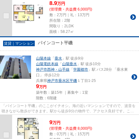
8.9
万
円
(管理費・共益費 6,000円)
敷：2万円｜礼：13万円
所在階：2階
間取り：2LDK
面積：58.27㎡
パインコート平磯
賃貸｜マンション
山陽本線
「
垂水
」駅 徒歩9分
山陽電鉄本線
「
山陽垂水
」駅 徒歩10分
神戸市西神・山手線
「
学園都市
」駅 バス28分 「垂水東
口」 停歩12分
兵庫県
神戸市垂水区
平磯
１丁目1-25
9
万円
築年数：築15年 ｜募集中：
1室
階数：6階建
「パインコート平磯」のここがイチオシ。海の近いマンションですので、波音を
聴きながら散歩ができます。駅から徒歩9分の物件で、アクセス良好です。こち
らのマンションには自走式駐車...
9
万
円
(管理費・共益費 8,000円)
敷：0万円｜礼：15万円