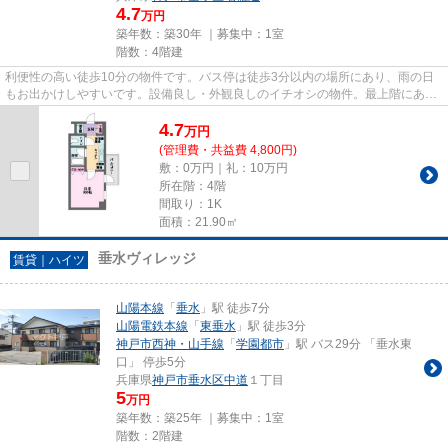
4.7
万円
築年数：築30年 ｜募集中：
1室
階数：4階建
利便性の高い徒歩10分の物件です。バス停は徒歩3分以内の場所にあり、雨の日
もお出かけしやすいです。設備良し・外観良しのイチオシの物件。最上階にあり
ますので、外から虫が入ってき...
4.7
万
円
(管理費・共益費 4,800円)
敷：0万円｜礼：10万円
所在階：4階
間取り：1K
面積：21.90㎡
垂水ヴィレッジ
賃貸｜ハイツ
山陽本線
「
垂水
」駅 徒歩7分
山陽電鉄本線
「
東垂水
」駅 徒歩3分
神戸市西神・山手線
「
学園都市
」駅 バス29分 「垂水東
口」 停歩5分
兵庫県
神戸市垂水区
中道
１丁目
5
万円
築年数：築25年 ｜募集中：
1室
階数：2階建