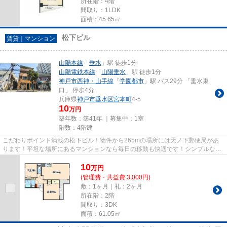
所在階：4階
間取り：1LDK
面積：45.65㎡
松下ビル
賃貸｜マンション
山陽本線
「
垂水
」駅 徒歩1分
山陽電鉄本線
「
山陽垂水
」駅 徒歩1分
神戸市西神・山手線
「
学園都市
」駅 バス29分 「垂水東
口」 停歩4分
兵庫県
神戸市垂水区
宮本町
4-5
10
万円
築年数：築41年 ｜募集中：
1室
階数：4階建
こだわりポイント満載の松下ビル！物件から265mの場所には天ノ下郵便局があ
ります！平坦な場所にあるマンションなら毎日の移動も快適です！シンプルなが
らも風の通り道がしっかり造ら...
10
万
円
(管理費・共益費 3,000円)
敷：1ヶ月｜礼：2ヶ月
所在階：2階
間取り：3DK
面積：61.05㎡