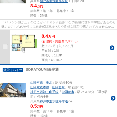
兵庫県
神戸市垂水区
旭が丘
１丁目8-20
8.4
万円
築年数：築18年 ｜募集中：
1室
階数：2階建
「YKメゾン旭が丘」のここがイチオシ☆徒歩16分の距離に垂水中学校があるのも
魅力☆こちらの物件には自走式駐車場あり☆良好な眺望で癒されてみませんか☆
当社スタッフが地域の賃貸情報を...
8.4
万
円
(管理費・共益費 2,000円)
敷：0ヶ月｜礼：2ヶ月
所在階：1階
間取り：1LDK
面積：48.10㎡
SORATOUMI海岸通
賃貸｜ハイツ
山陽本線
「
垂水
」駅 徒歩10分
山陽電鉄本線
「
山陽垂水
」駅 徒歩10分
神戸市西神・山手線
「
学園都市
」駅 バス28分 「垂水駅
前」 停歩8分
兵庫県
神戸市垂水区
海岸通
7-9
8.5
万円
築年数：築11年 ｜募集中：
1室
階数：3階建