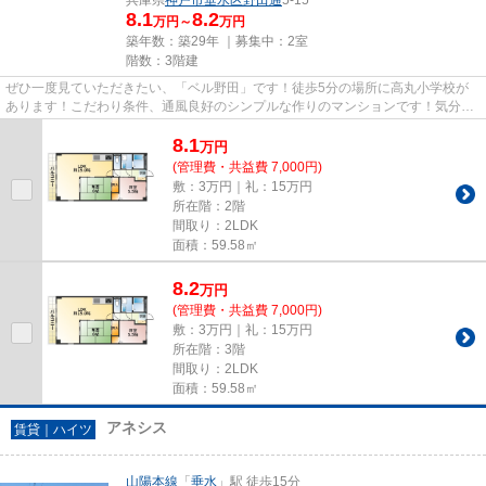
8.1
8.2
万円～
万円
築年数：築29年 ｜募集中：
2室
階数：3階建
ぜひ一度見ていただきたい、「ベル野田」です！徒歩5分の場所に高丸小学校が
あります！こだわり条件、通風良好のシンプルな作りのマンションです！気分が
落ちた時には換気でリフレッシ...
8.1
万
円
(管理費・共益費 7,000円)
敷：3万円｜礼：15万円
所在階：2階
間取り：2LDK
面積：59.58㎡
8.2
万
円
(管理費・共益費 7,000円)
敷：3万円｜礼：15万円
所在階：3階
間取り：2LDK
面積：59.58㎡
アネシス
賃貸｜ハイツ
山陽本線
「
垂水
」駅 徒歩15分