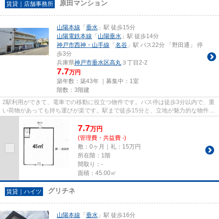
原田マンション
賃貸｜店舗事務所
山陽本線
「
垂水
」駅 徒歩15分
山陽電鉄本線
「
山陽垂水
」駅 徒歩14分
神戸市西神・山手線
「
名谷
」駅 バス22分 「野田通」 停
歩3分
兵庫県
神戸市垂水区
高丸
３丁目2-2
7.7
万円
築年数：築43年 ｜募集中：
1室
階数：3階建
2駅利用ができて、電車での移動に役立つ物件です。バス停は徒歩3分以内で、重
い荷物があっても持ち運びが楽です。駅まで徒歩15分と、立地が魅力的な物件で
す。
7.7
万
円
(管理費・共益費 -)
敷：0ヶ月｜礼：15万円
所在階：1階
間取り：-
面積：45.00㎡
グリチネ
賃貸｜ハイツ
山陽本線
「
垂水
」駅 徒歩16分