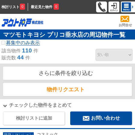
0
0
検討リスト
最近見た物件
お問合せ
マツモトキヨシ プリコ垂水店の周辺物件一覧
募集中のみ表示
110
該当物件
件
44
販売数
件
さらに条件を絞り込む
物件リクエスト
チェックした物件をまとめて
検討リストに追加
お問い合わせ
コスミック
賃貸｜マンション