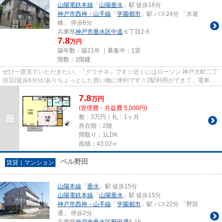
山陽電鉄本線
「
山陽垂水
」駅 徒歩16分
神戸市西神・山手線
「
学園都市
」駅 バス24分 「水道
橋」 停歩6分
兵庫県
神戸市垂水区
中道
６丁目2-6
7.8
万円
築年数：築21年 ｜募集中：
1室
階数：2階建
ぜひ一度見ていただきたい、「グリチネ」です☆近くにはローソン 神戸大町二丁
目店(徒歩6分)がありちょっとした買い物に便利です☆2駅利用ができて、電車で
の移動に役立つ物件です☆場所...
7.8
万
円
(管理費・共益費 5,000円)
敷：3万円｜礼：1ヶ月
所在階：2階
間取り：1LDK
面積：43.02㎡
ベル野田
賃貸｜マンション
山陽本線
「
垂水
」駅 徒歩15分
山陽電鉄本線
「
山陽垂水
」駅 徒歩15分
神戸市西神・山手線
「
学園都市
」駅 バス22分 「野田
通」 停歩2分
兵庫県
神戸市垂水区
野田通
5-15