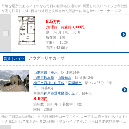
平坦な場所にあるハイツなら毎日の移動も快適です♪風通しの良いハイツは利便性
が高く好条件です♪目立つ外観と洗練された設計の内装を持つデザイナーズ♪2駅
利用可能な物件なので、交通...
8.5
万
円
(管理費・共益費 3,000円)
敷：0ヶ月｜礼：1ヶ月
所在階：1階
間取り：1LDK
面積：43.88㎡
アウグーリオカーサ
賃貸｜ハイツ
山陽本線
「
垂水
」駅 徒歩14分
山陽電鉄本線
「
山陽垂水
」駅 徒歩13分
神戸市西神・山手線
「
学園都市
」駅 バス25分 「仲
田」 停歩8分
兵庫県
神戸市垂水区
霞ケ丘
２丁目4-36
8.9
万円
築年数：築13年 ｜募集中：
1室
階数：2階建
歩いて382mの場所に、生活協同組合コープこうべ コープミニ霞ヶ丘があります♪
行き先に応じて駅を選べる2駅利用可能なハイツです♪こちらは自走式駐車場付き
の物件です♪この物件は、駅ま...