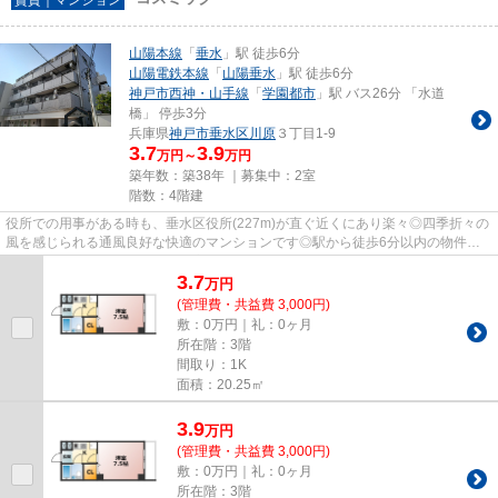
山陽本線
「
垂水
」駅 徒歩6分
山陽電鉄本線
「
山陽垂水
」駅 徒歩6分
神戸市西神・山手線
「
学園都市
」駅 バス26分 「水道
橋」 停歩3分
兵庫県
神戸市垂水区
川原
３丁目1-9
3.7
3.9
万円～
万円
築年数：築38年 ｜募集中：
2室
階数：4階建
役所での用事がある時も、垂水区役所(227m)が直ぐ近くにあり楽々◎四季折々の
風を感じられる通風良好な快適のマンションです◎駅から徒歩6分以内の物件な
ら疲れの溜まった日でも駅から家...
3.7
万
円
(管理費・共益費 3,000円)
敷：0万円｜礼：0ヶ月
所在階：3階
間取り：1K
面積：20.25㎡
3.9
万
円
(管理費・共益費 3,000円)
敷：0万円｜礼：0ヶ月
所在階：3階