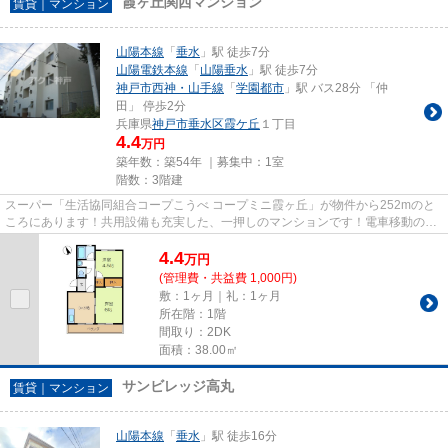
霞ヶ丘関西マンション
賃貸｜マンション
山陽本線
「
垂水
」駅 徒歩7分
山陽電鉄本線
「
山陽垂水
」駅 徒歩7分
神戸市西神・山手線
「
学園都市
」駅 バス28分 「仲
田」 停歩2分
兵庫県
神戸市垂水区
霞ケ丘
１丁目
4.4
万円
築年数：築54年 ｜募集中：
1室
階数：3階建
スーパー「生活協同組合コープこうべ コープミニ霞ヶ丘」が物件から252mのと
ころにあります！共用設備も充実した、一押しのマンションです！電車移動の多
い方に嬉しい駅から徒歩7分の...
4.4
万
円
(管理費・共益費 1,000円)
敷：1ヶ月｜礼：1ヶ月
所在階：1階
間取り：2DK
面積：38.00㎡
サンビレッジ高丸
賃貸｜マンション
山陽本線
「
垂水
」駅 徒歩16分