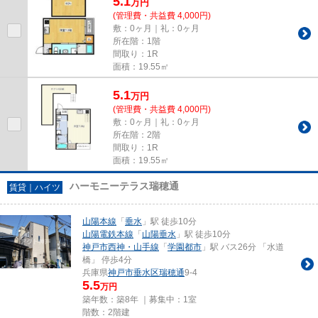
5.1
万
円
(管理費・共益費 4,000円)
敷：0ヶ月｜礼：0ヶ月
所在階：1階
間取り：1R
面積：19.55㎡
5.1
万
円
(管理費・共益費 4,000円)
敷：0ヶ月｜礼：0ヶ月
所在階：2階
間取り：1R
面積：19.55㎡
ハーモニーテラス瑞穂通
賃貸｜ハイツ
山陽本線
「
垂水
」駅 徒歩10分
山陽電鉄本線
「
山陽垂水
」駅 徒歩10分
神戸市西神・山手線
「
学園都市
」駅 バス26分 「水道
橋」 停歩4分
兵庫県
神戸市垂水区
瑞穂通
9-4
5.5
万円
築年数：築8年 ｜募集中：
1室
階数：2階建