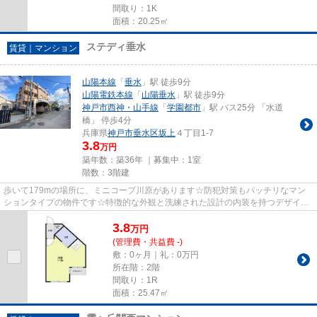
間取り：1K
面積：20.25㎡
ステディ垂水
賃貸｜マンション
山陽本線
「
垂水
」駅 徒歩9分
山陽電鉄本線
「
山陽垂水
」駅 徒歩9分
神戸市西神・山手線
「
学園都市
」駅 バス25分 「水道
橋」 停歩4分
兵庫県
神戸市垂水区
坂上
４丁目1-7
3.8
万円
築年数：築36年 ｜募集中：
1室
階数：3階建
歩いて179mの場所に、ミニコープ川原があります☆防犯対策もバッチリなマン
ションタイプの物件です☆特徴的な外観と洗練された設計の内装を持つデザイナ
ーズ☆こちらの物件から、150mで駐...
3.8
万
円
(管理費・共益費 -)
敷：0ヶ月｜礼：0万円
所在階：2階
間取り：1R
面積：25.47㎡