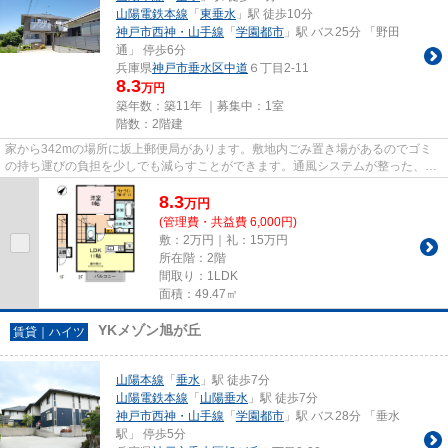
山陽電鉄本線
「
東垂水
」駅 徒歩10分
神戸市西神・山手線
「
学園都市
」駅 バス25分 「野田
通」 停歩6分
兵庫県
神戸市垂水区
中道
６丁目2-11
8.3
万円
築年数：築11年 ｜募集中：
1室
階数：2階建
家から342mの場所に坂上郵便局があります。敷地内ごみ置き場があるのでゴミ
の持ち運びの負担を少しでも減らすことができます。通風システムが整った、住
環境の良い安心のハイツです。...
8.3
万
円
(管理費・共益費 6,000円)
敷：2万円｜礼：15万円
所在階：2階
間取り：1LDK
面積：49.47㎡
YKメゾン旭が丘
賃貸｜ハイツ
山陽本線
「
垂水
」駅 徒歩7分
山陽電鉄本線
「
山陽垂水
」駅 徒歩7分
神戸市西神・山手線
「
学園都市
」駅 バス28分 「垂水
駅」 停歩5分