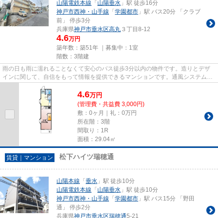
山陽電鉄本線
「
山陽垂水
」駅 徒歩16分
神戸市西神・山手線
「
学園都市
」駅 バス20分 「クラブ
前」 停歩3分
兵庫県
神戸市垂水区
高丸
３丁目8-12
4.6
万円
築年数：築51年 ｜募集中：
1室
階数：3階建
雨の日も雨に濡れることなくて安心のバス徒歩3分以内の物件です。造りとデザ
インに関して、自信をもって情報を提供できるマンションです。通風システムが
整った換気がしやすいマンショ...
4.6
万
円
(管理費・共益費 3,000円)
敷：0ヶ月｜礼：0万円
所在階：3階
間取り：1R
面積：29.04㎡
松下ハイツ瑞穂通
賃貸｜マンション
山陽本線
「
垂水
」駅 徒歩10分
山陽電鉄本線
「
山陽垂水
」駅 徒歩10分
神戸市西神・山手線
「
学園都市
」駅 バス15分 「野田
通」 停歩2分
兵庫県
神戸市垂水区
瑞穂通
5-21