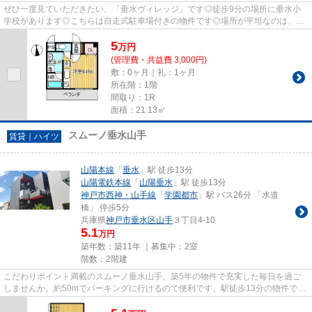
ぜひ一度見ていただきたい、「垂水ヴィレッジ」です◎徒歩9分の場所に垂水小
学校があります◎こちらは自走式駐車場付きの物件です◎場所が平坦なのは、ラ
ンニングをする上で抑えたいポイ...
5
万
円
(管理費・共益費 3,000円)
敷：0ヶ月｜礼：1ヶ月
所在階：1階
間取り：1R
面積：21.13㎡
スムーノ垂水山手
賃貸｜ハイツ
山陽本線
「
垂水
」駅 徒歩13分
山陽電鉄本線
「
山陽垂水
」駅 徒歩13分
神戸市西神・山手線
「
学園都市
」駅 バス26分 「水道
橋」 停歩5分
兵庫県
神戸市垂水区
山手
３丁目4-10
5.1
万円
築年数：築11年 ｜募集中：
2室
階数：2階建
こだわりポイント満載のスムーノ垂水山手。築5年の物件で充実した毎日を過ご
しませんか。約50mでパーキングに行けるので便利です。駅徒歩13分の物件で
す。神戸市垂水区エリアにある賃...