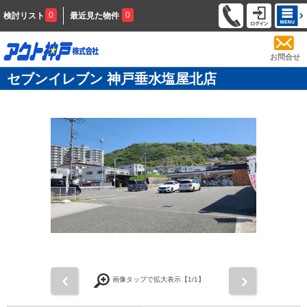
0
0
検討リスト
最近見た物件
お問合せ
セブンイレブン 神戸垂水塩屋北店
前
次
画像タップで拡大表示【
1
/1】