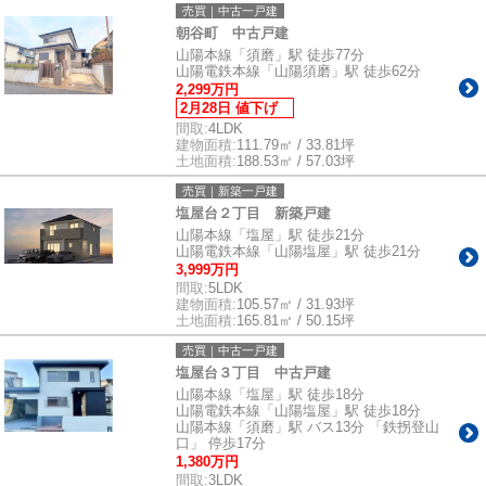
売買｜中古一戸建
朝谷町 中古戸建
山陽本線「須磨」駅 徒歩77分
山陽電鉄本線「山陽須磨」駅 徒歩62分
2,299万円
2月28日 値下げ
間取:
4LDK
建物面積:
111.79㎡ / 33.81坪
土地面積:
188.53㎡ / 57.03坪
売買｜新築一戸建
塩屋台２丁目 新築戸建
山陽本線「塩屋」駅 徒歩21分
山陽電鉄本線「山陽塩屋」駅 徒歩21分
3,999万円
間取:
5LDK
建物面積:
105.57㎡ / 31.93坪
土地面積:
165.81㎡ / 50.15坪
売買｜中古一戸建
塩屋台３丁目 中古戸建
山陽本線「塩屋」駅 徒歩18分
山陽電鉄本線「山陽塩屋」駅 徒歩18分
山陽本線「須磨」駅 バス13分 「鉄拐登山
口」 停歩17分
1,380万円
間取:
3LDK