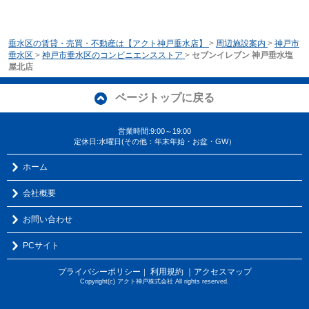
垂水区の賃貸・売買・不動産は【アクト神戸垂水店】
>
周辺施設案内
>
神戸市
垂水区
>
神戸市垂水区のコンビニエンスストア
>
セブンイレブン 神戸垂水塩
屋北店
ページトップに戻る
営業時間:9:00～19:00
定休日:水曜日(その他：年末年始・お盆・GW）
ホーム
会社概要
お問い合わせ
PCサイト
プライバシーポリシー
利用規約
｜アクセスマップ
｜
Copyright(c) アクト神戸株式会社 All rights reserved.