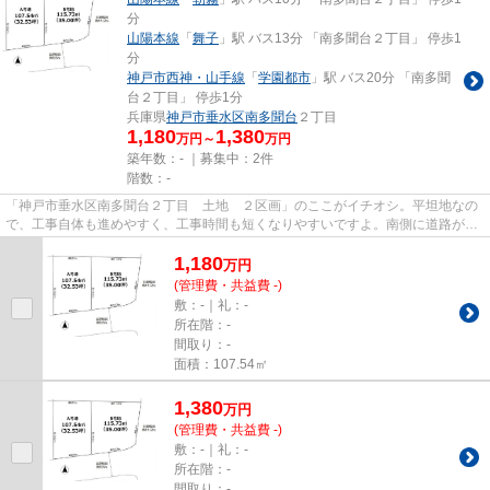
分
山陽本線
「
舞子
」駅 バス13分 「南多聞台２丁目」 停歩1
分
神戸市西神・山手線
「
学園都市
」駅 バス20分 「南多聞
台２丁目」 停歩1分
兵庫県
神戸市垂水区
南多聞台
２丁目
1,180
1,380
万円～
万円
築年数：- ｜募集中：
2件
階数：-
「神戸市垂水区南多聞台２丁目 土地 ２区画」のここがイチオシ。平坦地なの
で、工事自体も進めやすく、工事時間も短くなりやすいですよ。南側に道路があ
るため十分な日当たりが確保...
1,180
万
円
(管理費・共益費 -)
敷：-｜礼：-
所在階：-
間取り：-
面積：107.54㎡
1,380
万
円
(管理費・共益費 -)
敷：-｜礼：-
所在階：-
間取り：-