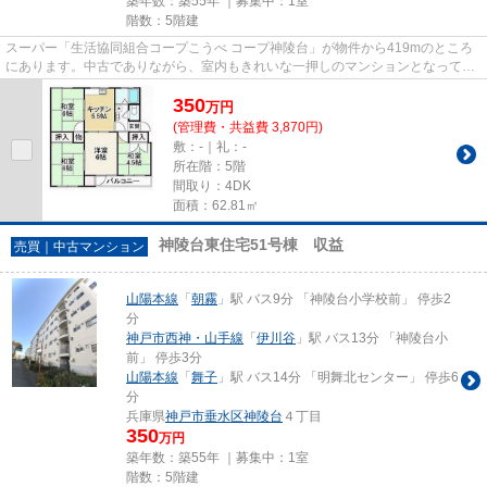
築年数：築55年 ｜募集中：
1室
階数：5階建
スーパー「生活協同組合コープこうべ コープ神陵台」が物件から419mのところ
にあります。中古でありながら、室内もきれいな一押しのマンションとなってい
ます。神戸市垂水区にある山陽...
350
万
円
(管理費・共益費 3,870円)
敷：-｜礼：-
所在階：5階
間取り：4DK
面積：62.81㎡
神陵台東住宅51号棟 収益
売買｜中古マンション
山陽本線
「
朝霧
」駅 バス9分 「神陵台小学校前」 停歩2
分
神戸市西神・山手線
「
伊川谷
」駅 バス13分 「神陵台小
前」 停歩3分
山陽本線
「
舞子
」駅 バス14分 「明舞北センター」 停歩6
分
兵庫県
神戸市垂水区
神陵台
４丁目
350
万円
築年数：築55年 ｜募集中：
1室
階数：5階建