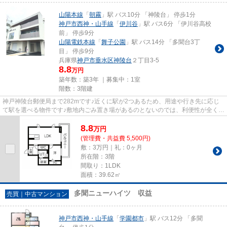
山陽本線
「
朝霧
」駅 バス10分 「神陵台」 停歩1分
神戸市西神・山手線
「
伊川谷
」駅 バス6分 「伊川谷高校
前」 停歩9分
山陽電鉄本線
「
舞子公園
」駅 バス14分 「多聞台3丁
目」 停歩9分
兵庫県
神戸市垂水区
神陵台
２丁目3-5
8.8
万円
築年数：築3年 ｜募集中：
1室
階数：3階建
神戸神陵台郵便局まで282mです♪近くに駅が2つあるため、用途や行き先に応じ
て駅を選べる物件です♪敷地内ごみ置き場があるのとないのでは、利便性が全く違
います♪最上階のアパートです♪...
8.8
万
円
(管理費・共益費 5,500円)
敷：3万円｜礼：0ヶ月
所在階：3階
間取り：1LDK
面積：39.62㎡
多聞ニューハイツ 収益
売買｜中古マンション
神戸市西神・山手線
「
学園都市
」駅 バス12分 「多聞