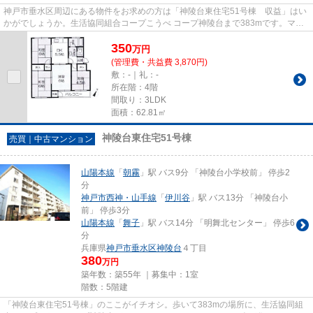
神戸市垂水区周辺にある物件をお求めの方は「神陵台東住宅51号棟 収益」はい
かがでしょうか。生活協同組合コープこうべ コープ神陵台まで383mです。マン
ションにどんな人が住んでいる...
350
万
円
(管理費・共益費 3,870円)
敷：-｜礼：-
所在階：4階
間取り：3LDK
面積：62.81㎡
神陵台東住宅51号棟
売買｜中古マンション
山陽本線
「
朝霧
」駅 バス9分 「神陵台小学校前」 停歩2
分
神戸市西神・山手線
「
伊川谷
」駅 バス13分 「神陵台小
前」 停歩3分
山陽本線
「
舞子
」駅 バス14分 「明舞北センター」 停歩6
分
兵庫県
神戸市垂水区
神陵台
４丁目
380
万円
築年数：築55年 ｜募集中：
1室
階数：5階建
「神陵台東住宅51号棟」のここがイチオシ。歩いて383mの場所に、生活協同組