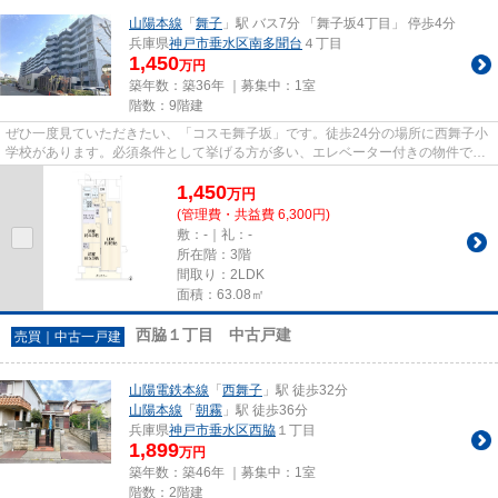
山陽本線
「
舞子
」駅 バス7分 「舞子坂4丁目」 停歩4分
兵庫県
神戸市垂水区
南多聞台
４丁目
1,450
万円
築年数：築36年 ｜募集中：
1室
階数：9階建
ぜひ一度見ていただきたい、「コスモ舞子坂」です。徒歩24分の場所に西舞子小
学校があります。必須条件として挙げる方が多い、エレベーター付きの物件で
す。マンションにどんな人が住...
1,450
万
円
(管理費・共益費 6,300円)
敷：-｜礼：-
所在階：3階
間取り：2LDK
面積：63.08㎡
西脇１丁目 中古戸建
売買｜中古一戸建
山陽電鉄本線
「
西舞子
」駅 徒歩32分
山陽本線
「
朝霧
」駅 徒歩36分
兵庫県
神戸市垂水区
西脇
１丁目
1,899
万円
築年数：築46年 ｜募集中：
1室
階数：2階建