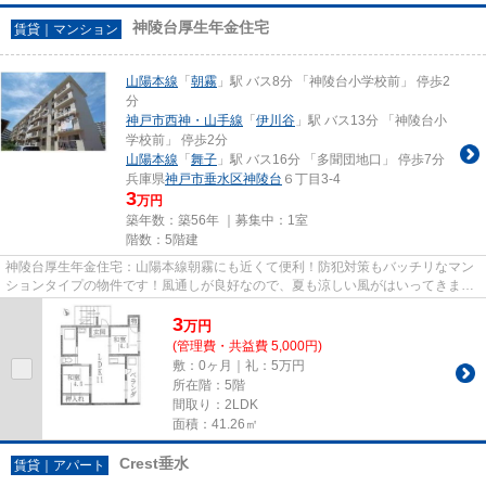
神陵台厚生年金住宅
賃貸｜マンション
山陽本線
「
朝霧
」駅 バス8分 「神陵台小学校前」 停歩2
分
神戸市西神・山手線
「
伊川谷
」駅 バス13分 「神陵台小
学校前」 停歩2分
山陽本線
「
舞子
」駅 バス16分 「多聞団地口」 停歩7分
兵庫県
神戸市垂水区
神陵台
６丁目3-4
3
万円
築年数：築56年 ｜募集中：
1室
階数：5階建
神陵台厚生年金住宅：山陽本線朝霧にも近くて便利！防犯対策もバッチリなマン
ションタイプの物件です！風通しが良好なので、夏も涼しい風がはいってきま
す！魅力的で眺望良好な場所で...
3
万
円
(管理費・共益費 5,000円)
敷：0ヶ月｜礼：5万円
所在階：5階
間取り：2LDK
面積：41.26㎡
Crest垂水
賃貸｜アパート