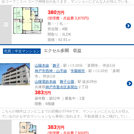
合コープこうべ コープ神陵台があります。マンションにどんな人が住んでいるの
かも中古マンションなら事前に...
380
万
円
(管理費・共益費 3,870円)
敷：-｜礼：-
所在階：4階
間取り：3LDK
面積：62.81㎡
エクセル多聞 収益
売買｜中古マンション
山陽本線
「
舞子
」駅 バス10分 「多聞寺」 停歩1分
神戸市西神・山手線
「
学園都市
」駅 バス10分 「多聞
寺」 停歩1分
山陽電鉄本線
「
舞子公園
」駅 徒歩29分
兵庫県
神戸市垂水区
多聞台
２丁目
383
万円
築年数：築52年 ｜募集中：
1室
階数：6階建
こちらの物件はコンビニまでの距離が374mです。マンションにどんな人が住ん
でいるのかも中古マンションなら事前に知れます。不動産購入をご検討している
方は、多種多様な不動産情報を...
383
万
円
(管理費・共益費 7,600円)