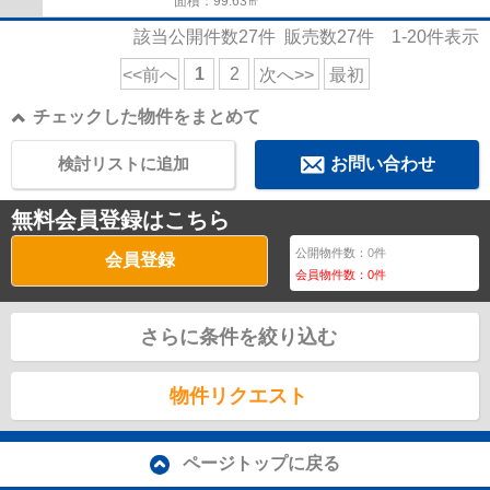
面積：99.63㎡
該当公開件数
27
件 販売数
27
件
1-20
件表示
1
2
<<前へ
次へ>>
最初
チェックした物件をまとめて
検討リストに追加
お問い合わせ
無料会員登録はこちら
公開物件数：
0
件
会員登録
会員物件数：
0
件
さらに条件を絞り込む
物件リクエスト
ページトップに戻る