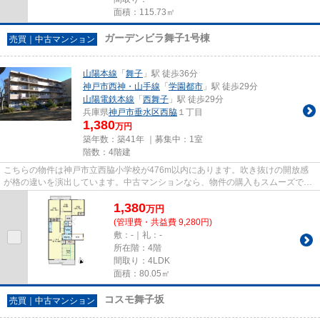
面積：115.73㎡
ガーデンビラ舞子1号棟
売買｜中古マンション
山陽本線
「
舞子
」駅 徒歩36分
神戸市西神・山手線
「
学園都市
」駅 徒歩29分
山陽電鉄本線
「
西舞子
」駅 徒歩29分
兵庫県
神戸市垂水区
西脇
１丁目
1,380
万円
築年数：築41年 ｜募集中：
1室
階数：4階建
こちらの物件は神戸市立西脇小学校が476m以内にあります。吹き抜けの開放感
が格の違いを演出しています。中古マンションなら、物件の購入もスムーズで
す。山陽本線舞子近辺に立地する...
1,380
万
円
(管理費・共益費 9,280円)
敷：-｜礼：-
所在階：4階
間取り：4LDK
面積：80.05㎡
コスモ舞子坂
売買｜中古マンション