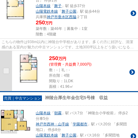
台」 停歩1分
山陽本線
「
舞子
」駅 徒歩37分
山陽電鉄本線
「
舞子公園
」駅 徒歩44分
兵庫県
神戸市垂水区
西脇
２丁目
250
万円
築年数：築46年 ｜募集中：
1室
階数：4階建
こちらの物件は938m以内に神陵台中学校があります。多くの方に好評な、清潔
感のある室内が魅力の中古マンションです。土地300坪以上をどう扱いになるか
もあなた次第です。不動産情報を...
250
万
円
(管理費・共益費 7,000円)
敷：-｜礼：-
所在階：4階
間取り：1LDK
面積：41.96㎡
神陵台厚生年金住宅5号棟 収益
売買｜中古マンション
山陽本線
「
朝霧
」駅 バス7分 「神陵台小学校前」 停歩2
分車5分
神戸市西神・山手線
「
学園都市
」駅 バス20分 「多聞団
地口」 停歩8分
山陽電鉄本線
「
舞子公園
」駅 バス16分 「多聞団地