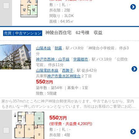
敷：-｜礼：-
所在階：2階
間取り：3LDK
面積：64.95㎡
神陵台西住宅 62号棟 収益
売買｜中古マンション
山陽本線
「
朝霧
」駅 バス8分 「神陵台小学校前」 停歩3
分
神戸市西神・山手線
「
学園都市
」駅 バス18分 「公団住
宅前」 停歩11分
山陽電鉄本線
「
西舞子
」駅 徒歩42分
兵庫県
神戸市垂水区
神陵台
２丁目
550
万円
築年数：築54年 ｜募集中：
1室
階数：5階建
家から357mのところに神戸神陵台郵便局があります。中古でありながら、室内
もきれいな一押しのマンションとなっています。当社はお客様のご要望にお応え
し、より快適で素敵な物件のご...
550
万
円
(管理費・共益費 4,200円)
敷：-｜礼：-
所在階：4階