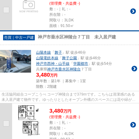
(管理費・共益費 -)
敷：-｜礼：-
所在階：-
間取り：3LDK
面積：91.50㎡
神戸市垂水区神陵台７丁目 未入居戸建
売買｜中古一戸建
山陽本線
「
舞子
」駅 徒歩46分
山陽電鉄本線
「
舞子公園
」駅 徒歩46分
神戸市西神・山手線
「
学園都市
」駅 徒歩54分
兵庫県
神戸市垂水区
神陵台
７丁目
3,480
万円
築年数：築1年 ｜募集中：
1室
階数：2階建
生活協同組合コープこうべ コープ神陵台まで379mです。こちらは清潔感のある
未入居戸建て物件です。ゆったりとしたオープン外構のスペースには花や緑が溢
れています。こちらの土地は前...
3,480
万
円
(管理費・共益費 -)
敷：-｜礼：-
所在階：-
間取り：4LDK