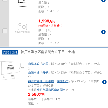
所在階：-
間取り：-
面積：164.65㎡
1,998
万
円
(管理費・共益費 -)
敷：-｜礼：-
所在階：-
間取り：-
面積：162.97㎡
神戸市垂水区南多聞台２丁目 土地
売買｜売地
山陽本線
「
朝霧
」駅 バス10分 「南多聞台２丁目」 停歩1
分
山陽本線
「
舞子
」駅 バス13分 「南多聞台２丁目」 停歩1
分
神戸市西神・山手線
「
学園都市
」駅 バス20分 「南多聞
台２丁目」 停歩1分
兵庫県
神戸市垂水区
南多聞台
２丁目
2,580
万円
築年数：- ｜募集中：
1件
階数：-