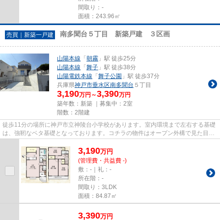
間取り：-
面積：243.96㎡
南多聞台５丁目 新築戸建 ３区画
売買｜新築一戸建
山陽本線
「
朝霧
」駅 徒歩25分
山陽本線
「
舞子
」駅 徒歩38分
山陽電鉄本線
「
舞子公園
」駅 徒歩37分
兵庫県
神戸市垂水区
南多聞台
５丁目
3,190
3,390
万円～
万円
築年数：新築 ｜募集中：
2室
階数：2階建
徒歩11分の場所に神戸市立神陵台小学校があります。室内環境まで左右する基礎
は、強靭なベタ基礎となっております。コチラの物件はオープン外構で見た目も
綺麗な物件となっています。...
3,190
万
円
(管理費・共益費 -)
敷：-｜礼：-
所在階：-
間取り：3LDK
面積：84.87㎡
3,390
万
円