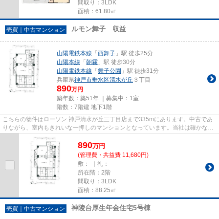
間取り：3LDK
面積：61.80㎡
ルモン舞子 収益
売買｜中古マンション
山陽電鉄本線
「
西舞子
」駅 徒歩25分
山陽本線
「
朝霧
」駅 徒歩30分
山陽電鉄本線
「
舞子公園
」駅 徒歩31分
兵庫県
神戸市垂水区
清水が丘
３丁目
890
万円
築年数：築51年 ｜募集中：
1室
階数：7階建 地下1階
こちらの物件はローソン 神戸清水が丘三丁目店まで335mにあります。中古であ
りながら、室内もきれいな一押しのマンションとなっています。当社は確かな不
動産情報をご提供しております...
890
万
円
(管理費・共益費 11,680円)
敷：-｜礼：-
所在階：2階
間取り：3LDK
面積：88.25㎡
神陵台厚生年金住宅5号棟
売買｜中古マンション