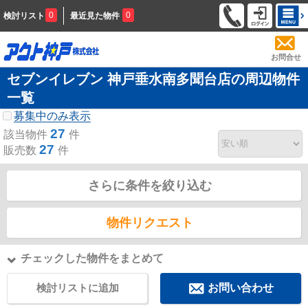
0
0
検討リスト
最近見た物件
お問合せ
セブンイレブン 神戸垂水南多聞台店の周辺物件
一覧
募集中のみ表示
27
該当物件
件
27
販売数
件
さらに条件を絞り込む
物件リクエスト
チェックした物件をまとめて
検討リストに追加
お問い合わせ