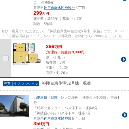
口」 停歩8分
兵庫県
神戸市垂水区
神陵台
６丁目
299
万円
築年数：築55年 ｜募集中：
1室
階数：5階建
ぜひ一度見ていただきたい、「神陵台厚生年金住宅5号棟 収益」です。スーパ
ー「生活協同組合コープこうべ コープ神陵台」が物件から128mのところにあり
ます。多くの方に好評な、清潔...
299
万
円
(管理費・共益費 9,000円)
敷：-｜礼：-
所在階：5階
間取り：2LDK
面積：41.26㎡
神陵台東住宅52号棟 収益
売買｜中古マンション
山陽本線
「
朝霧
」駅 バス9分 「神陵台小学校前」 停歩1
分
「明舞北センター」バス停下車 徒歩6分
「神陵台小前」バス停下車 徒歩3分
兵庫県
神戸市垂水区
神陵台
４丁目
350
万円