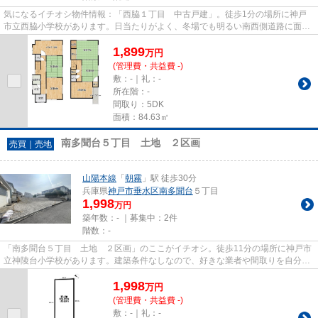
気になるイチオシ物件情報：「西脇１丁目 中古戸建」。徒歩1分の場所に神戸
市立西脇小学校があります。日当たりがよく、冬場でも明るい南西側道路に面し
ています。こちらは中古の戸建...
1,899
万
円
(管理費・共益費 -)
敷：-｜礼：-
所在階：-
間取り：5DK
面積：84.63㎡
南多聞台５丁目 土地 ２区画
売買｜売地
山陽本線
「
朝霧
」駅 徒歩30分
兵庫県
神戸市垂水区
南多聞台
５丁目
1,998
万円
築年数：- ｜募集中：
2件
階数：-
「南多聞台５丁目 土地 ２区画」のここがイチオシ。徒歩11分の場所に神戸市
立神陵台小学校があります。建築条件なしなので、好きな業者や間取りを自分で
選ぶことができます。土地面...
1,998
万
円
(管理費・共益費 -)
敷：-｜礼：-