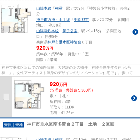
山陽本線
「
朝霧
」駅 バス9分 「神陵台小学校前」 停歩2
分
神戸市西神・山手線
「
学園都市
」駅 バス22分 「多聞団
地口」 停歩9分
山陽電鉄本線
「
舞子公園
」駅 バス16分 「多聞団地
口」 停歩8分
兵庫県
神戸市垂水区
神陵台
６丁目
920
万円
築年数：築56年 ｜募集中：
1室
階数：5階建
神戸市垂水区近辺での物件情報：大好評のあの物件「神陵台厚生年金住宅5号
棟 」。女性アーティスト渾身のデザインのリノベーション住宅です。歩いて
126mのところに神戸神陵台郵便局が...
920
万
円
(管理費・共益費 5,300円)
敷：-｜礼：-
所在階：3階
間取り：1LDK
面積：41.26㎡
神戸市垂水区南多聞台２丁目 土地 ２区画
売買｜売地
山陽本線
「
朝霧
」駅 バス10分 「南多聞台２丁目」 停歩1