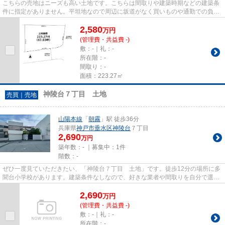
こちらの売地はニーズも高い土地です。こちらは間取りや建築時期などの建築条
件に指定がありません。平坦地なので周辺に坂道がなく買いものや通勤での負担
が少ない立地です。前面道路6...
2,580
万
円
(管理費・共益費 -)
敷：-｜礼：-
所在階：-
間取り：-
面積：223.27㎡
神陵台７丁目 土地
売買｜売地
山陽本線
「
朝霧
」駅 徒歩36分
兵庫県
神戸市垂水区
神陵台
７丁目
2,690
万円
築年数：- ｜募集中：
1件
階数：-
ぜひ一度見ていただきたい、「神陵台７丁目 土地」です。徒歩12分の場所に多
聞台小学校があります。建築条件なしなので、好きな業者や間取りを自分で選ぶ
ことができます。前面道路6m...
2,690
万
円
(管理費・共益費 -)
敷：-｜礼：-
所在階：-