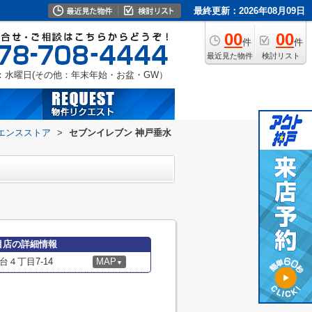
最終更新：2026年08月09日
00
00
件
件
最近見た物件
検討リスト
：水曜日(その他：年末年始・お盆・GW）
エンスストア
>
セブンイレブン 神戸垂水
目店の詳細情報
４丁目7-14
MAP
▼