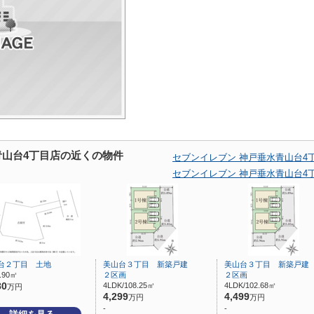
青山台4丁目店の近くの物件
セブンイレブン 神戸垂水青山台4
セブンイレブン 神戸垂水青山台4
台２丁目 土地
美山台３丁目 新築戸建
美山台３丁目 新築戸
2.90㎡
２区画
２区画
80
4LDK/108.25㎡
4LDK/102.68㎡
万円
4,299
4,499
万円
万円
-
-