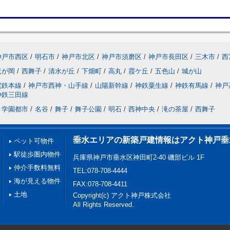
神戸市西区
/
明石市
/
神戸市北区
/
神戸市須磨区
/
神戸市長田区
/
三木市
/
西
竜が岡
/
西舞子
/
清水が丘
/
下畑町
/
高丸
/
霞ケ丘
/
五色山
/
城が山
電鉄本線
/
神戸市西神・山手線
/
山陽新幹線
/
神鉄粟生線
/
神鉄有馬線
/
神戸
神鉄三田線
学園都市
/
名谷
/
舞子
/
舞子公園
/
明石
/
西神中央
/
滝の茶屋
/
西舞子
垂水エリアの新築戸建情報はアクト神戸垂
ペット可物件
駅徒歩圏内物件
兵庫県神戸市垂水区神田町2-40 磯部ビル 1F
仲介手数料無料
TEL:078-708-4444
海が見える物件
FAX:078-708-4411
土地
Copyright(c) アクト神戸株式会社
All Rights Reserved.