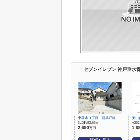
セブンイレブン 神戸垂水
東垂水３丁目 新築戸建
美山
3LDK/83.63㎡
-/30
2,690
1,6
万円
-
-