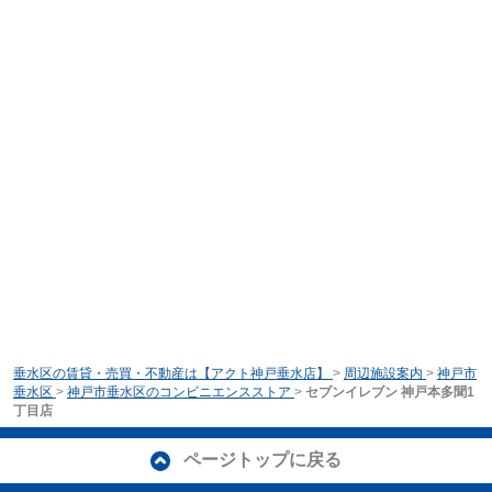
垂水区の賃貸・売買・不動産は【アクト神戸垂水店】
>
周辺施設案内
>
神戸市
垂水区
>
神戸市垂水区のコンビニエンスストア
>
セブンイレブン 神戸本多聞1
丁目店
ページトップに戻る