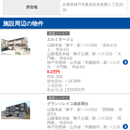
兵庫県神戸市垂水区本多聞１丁目22-
所在地
26
施設周辺の物件
賃貸｜ハイツ
エルミタージュ
山陽本線「舞子」駅 バス14分 「清水が丘
１」 停歩1分
山陽電鉄本線「舞子公園」駅 バス12分 「大
門橋」 停歩4分
神戸市西神・山手線「学園都市」駅 バス17
分 「大門橋」 停歩4分
8.2万円
間取:
2DK
建物面積:
- / 14.58坪
土地面積:
- / -
敷金/礼金:
1万円/8万円
賃貸｜ハイツ
グランソレイユ南多聞台
山陽本線「舞子」駅 バス15分 「西岡橋」 停
歩5分
山陽電鉄本線「舞子公園」駅 バス15分 「西
岡橋」 停歩5分
神戸市西神・山手線「学園都市」駅 バス15