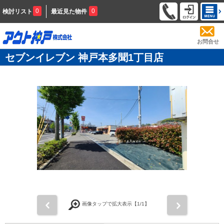
0
0
検討リスト
最近見た物件
お問合せ
セブンイレブン 神戸本多聞1丁目店
前
次
画像タップで拡大表示【
1
/1】