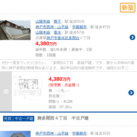
山陽本線
「
舞子
」駅 徒歩51分
神戸市西神・山手線
「
学園都市
」駅 徒歩47分
山陽本線
「
垂水
」駅 徒歩57分
兵庫県
神戸市垂水区
多聞台
１丁目
4,380
万円
築年数：築1年未満 ｜募集中：
1室
階数：1階建
ぜひ一度見ていただきたい、「多聞台1丁目 新築戸建」です。家から306mの場
所に神戸多聞台郵便局があります。築2年以内の築浅物件です。値段がお手ごろ
な中古戸建てはいかがでしょう...
4,380
万
円
(管理費・共益費 -)
敷：-｜礼：-
所在階：-
間取り：4LDK
面積：97.30㎡
舞多聞西４丁目 中古戸建
売買｜中古一戸建
神戸市西神・山手線
「
学園都市
」駅 徒歩32分