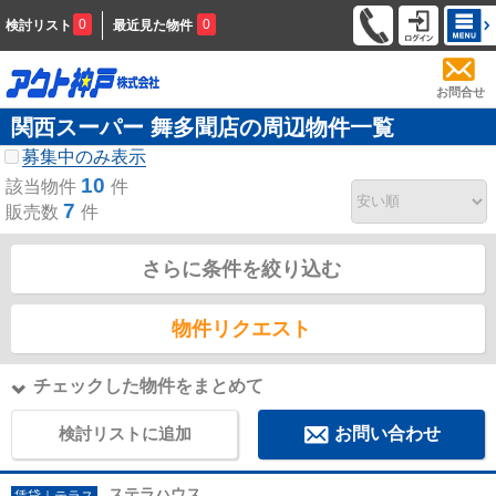
0
0
検討リスト
最近見た物件
お問合せ
関西スーパー 舞多聞店の周辺物件一覧
募集中のみ表示
10
該当物件
件
7
販売数
件
さらに条件を絞り込む
物件リクエスト
チェックした物件をまとめて
検討リストに追加
お問い合わせ
ステラハウス
賃貸｜テラス