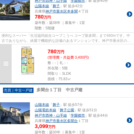
神戸市西神・山手線
「
学園都市
」駅 徒歩40分
山陽本線
「
舞子
」駅 徒歩42分
兵庫県
神戸市垂水区
本多聞
４丁目
780
万円
築年数：築38年 ｜募集中：
1室
階数：5階建
便利なスーパー「生活協同組合コープこうべ コープ新多聞」まで480mです。中
古でありながら、綺麗で機能的な設備のあるマンションです。神戸市垂水区の不
動産情報をお求めなら、信頼と...
780
万
円
(管理費・共益費 3,400円)
敷：-｜礼：-
所在階：5階
間取り：3LDK
面積：75.83㎡
多聞台１丁目 中古戸建
売買｜中古一戸建
山陽本線
「
舞子
」駅 徒歩57分
山陽電鉄本線
「
舞子公園
」駅 徒歩51分
神戸市西神・山手線
「
学園都市
」駅 徒歩44分
兵庫県
神戸市垂水区
多聞台
１丁目
3,099
万円
築年数：築30年 ｜募集中：
1室