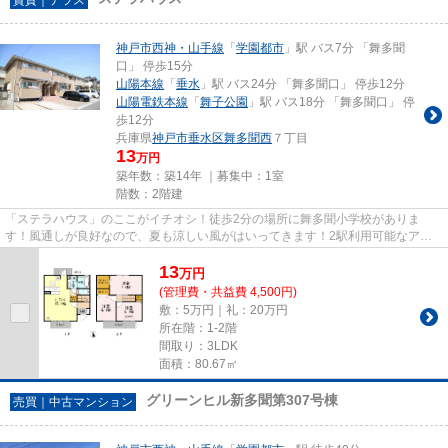
神戸市西神・山手線
「
学園都市
」駅 バス7分 「舞多聞
口」 停歩15分
山陽本線
「
垂水
」駅 バス24分 「舞多聞口」 停歩12分
山陽電鉄本線
「
舞子公園
」駅 バス18分 「舞多聞口」 停
歩12分
兵庫県
神戸市垂水区
舞多聞西
７丁目
13
万円
築年数：築14年 ｜募集中：
1室
階数：2階建
「ステラハウス」のここがイチオシ！徒歩2分の場所に舞多聞小学校がありま
す！風通しが良好なので、夏も涼しい風がはいってきます！2駅利用可能なアク
セスの良いテラスハウスです！失...
13
万
円
(管理費・共益費 4,500円)
敷：5万円｜礼：20万円
所在階：1-2階
間取り：3LDK
面積：80.67㎡
グリーンヒル新多聞第307号棟
売買｜中古マンション