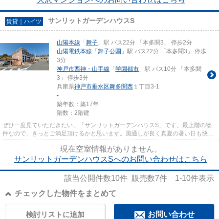
サンリットガーデンハウスS
賃貸｜ハイツ
山陽本線
「
舞子
」駅 バス22分 「本多聞3」 停歩2分
山陽電鉄本線
「
舞子公園
」駅 バス22分 「本多聞3」 停歩
3分
神戸市西神・山手線
「
学園都市
」駅 バス10分 「本多聞
3」 停歩3分
兵庫県
神戸市垂水区
舞多聞西
１丁目3-1
-
築年数：築17年
階数：2階建
ぜひ一度見ていただきたい、「サンリットガーデンハウスS」です。最上階の物
件なので、きっとご満足頂けるかと思います。風通しが良く真夏の暑い日も快適
に過ごせる物件です。2駅利用...
現在空室情報がありません。
サンリットガーデンハウスSへのお問い合わせはこちら
該当公開件数
10
件 販売数
7
件
1-10
件表示
チェックした物件をまとめて
検討リストに追加
お問い合わせ