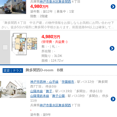
兵庫県
神戸市垂水区
舞多聞西
４丁目
4,980
万円
築年数：築12年 ｜募集中：
1室
階数：2階建
「舞多聞西４丁目 中古戸建」の物件情報をお探しならお気軽にお問い合わせ下
さい。徒歩5分の場所に舞多聞小学校があります。前面道路6m以上は確保してい
るので車の出し入れもラクラク...
4,980
万
円
(管理費・共益費 -)
敷：-｜礼：-
所在階：-
間取り：3LDK
面積：124.72㎡
舞多聞西D-room B棟
賃貸｜テラス
神戸市西神・山手線
「
学園都市
」駅 バス12分 「舞多聞
西7丁目」 停歩3分
山陽本線
「
舞子
」駅 バス19分 「多聞台」 停歩11分
山陽電鉄本線
「
舞子公園
」駅 バス19分 「多聞台」 停歩
11分
兵庫県
神戸市垂水区
舞多聞西
７丁目
-
築年数：築9年