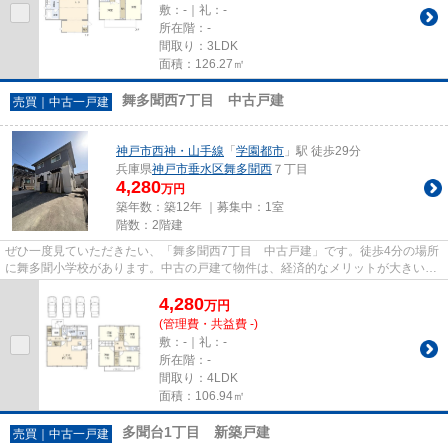
敷：-｜礼：-
所在階：-
間取り：3LDK
面積：126.27㎡
舞多聞西7丁目 中古戸建
売買｜中古一戸建
神戸市西神・山手線
「
学園都市
」駅 徒歩29分
兵庫県
神戸市垂水区
舞多聞西
７丁目
4,280
万円
築年数：築12年 ｜募集中：
1室
階数：2階建
ぜひ一度見ていただきたい、「舞多聞西7丁目 中古戸建」です。徒歩4分の場所
に舞多聞小学校があります。中古の戸建て物件は、経済的なメリットが大きいの
が特徴です。当社はお客様が...
4,280
万
円
(管理費・共益費 -)
敷：-｜礼：-
所在階：-
間取り：4LDK
面積：106.94㎡
多聞台1丁目 新築戸建
売買｜中古一戸建