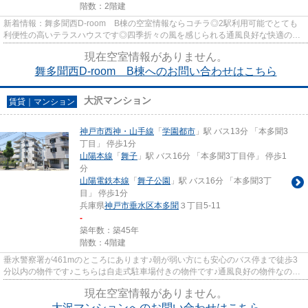
階数：2階建
新着情報：舞多聞西D-room B棟の空室情報ならコチラ◎2駅利用可能でとても
利便性の高いテラスハウスです◎四季折々の風を感じられる通風良好な快適のテ
ラスハウスです◎独自の世界観が輝...
現在空室情報がありません。
舞多聞西D-room B棟へのお問い合わせはこちら
大沢マンション
賃貸｜マンション
神戸市西神・山手線
「
学園都市
」駅 バス13分 「本多聞3
丁目」 停歩1分
山陽本線
「
舞子
」駅 バス16分 「本多聞3丁目停」 停歩1
分
山陽電鉄本線
「
舞子公園
」駅 バス16分 「本多聞3丁
目」 停歩1分
兵庫県
神戸市垂水区
本多聞
３丁目5-11
-
築年数：築45年
階数：4階建
垂水警察署が461mのところにあります♪朝が弱い方にも安心のバス停まで徒歩3
分以内の物件です♪こちらは自走式駐車場付きの物件です♪通風良好の物件なので
いつでも新鮮な空気を味わえま...
現在空室情報がありません。
大沢マンションへのお問い合わせはこちら