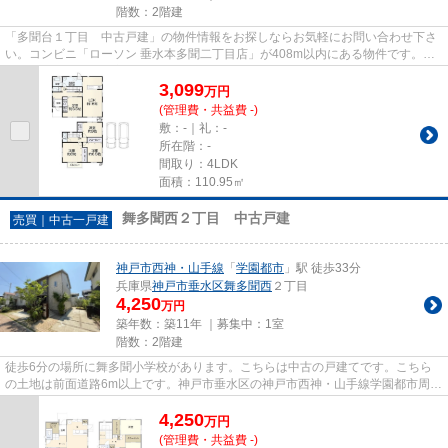
階数：2階建
「多聞台１丁目 中古戸建」の物件情報をお探しならお気軽にお問い合わせ下さ
い。コンビニ「ローソン 垂水本多聞二丁目店」が408m以内にある物件です。戸
建て物件をお探しの方は、便利...
3,099
万
円
(管理費・共益費 -)
敷：-｜礼：-
所在階：-
間取り：4LDK
面積：110.95㎡
舞多聞西２丁目 中古戸建
売買｜中古一戸建
神戸市西神・山手線
「
学園都市
」駅 徒歩33分
兵庫県
神戸市垂水区
舞多聞西
２丁目
4,250
万円
築年数：築11年 ｜募集中：
1室
階数：2階建
徒歩6分の場所に舞多聞小学校があります。こちらは中古の戸建てです。こちら
の土地は前面道路6m以上です。神戸市垂水区の神戸市西神・山手線学園都市周辺
にある物件探しはお任せくださ...
4,250
万
円
(管理費・共益費 -)