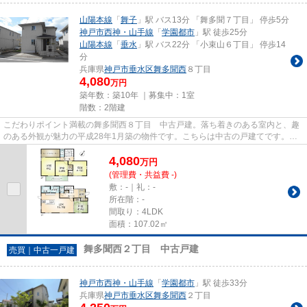
山陽本線
「
舞子
」駅 バス13分 「舞多聞７丁目」 停歩5分
神戸市西神・山手線
「
学園都市
」駅 徒歩25分
山陽本線
「
垂水
」駅 バス22分 「小束山６丁目」 停歩14
分
兵庫県
神戸市垂水区
舞多聞西
８丁目
4,080
万円
築年数：築10年 ｜募集中：
1室
階数：2階建
こだわりポイント満載の舞多聞西８丁目 中古戸建。落ち着きのある室内と、趣
のある外観が魅力の平成28年1月築の物件です。こちらは中古の戸建てです。前
面道路6m以上という駐車もラク...
4,080
万
円
(管理費・共益費 -)
敷：-｜礼：-
所在階：-
間取り：4LDK
面積：107.02㎡
舞多聞西２丁目 中古戸建
売買｜中古一戸建
神戸市西神・山手線
「
学園都市
」駅 徒歩33分
兵庫県
神戸市垂水区
舞多聞西
２丁目