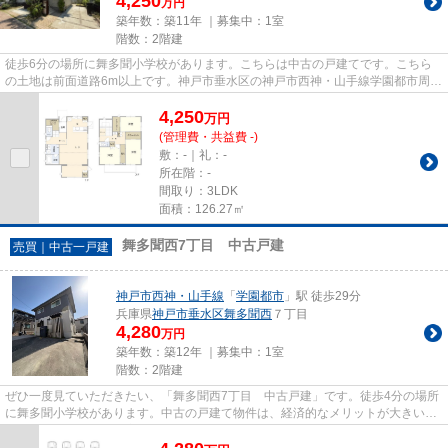
4,250
万円
築年数：築11年 ｜募集中：
1室
階数：2階建
徒歩6分の場所に舞多聞小学校があります。こちらは中古の戸建てです。こちら
の土地は前面道路6m以上です。神戸市垂水区の神戸市西神・山手線学園都市周辺
にある物件探しはお任せくださ...
4,250
万
円
(管理費・共益費 -)
敷：-｜礼：-
所在階：-
間取り：3LDK
面積：126.27㎡
舞多聞西7丁目 中古戸建
売買｜中古一戸建
神戸市西神・山手線
「
学園都市
」駅 徒歩29分
兵庫県
神戸市垂水区
舞多聞西
７丁目
4,280
万円
築年数：築12年 ｜募集中：
1室
階数：2階建
ぜひ一度見ていただきたい、「舞多聞西7丁目 中古戸建」です。徒歩4分の場所
に舞多聞小学校があります。中古の戸建て物件は、経済的なメリットが大きいの
が特徴です。当社はお客様が...