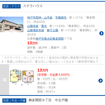
ステラハウス
賃貸｜テラス
神戸市西神・山手線
「
学園都市
」駅 バス7分 「舞多聞
口」 停歩15分
山陽本線
「
垂水
」駅 バス24分 「舞多聞口」 停歩12分
山陽電鉄本線
「
舞子公園
」駅 バス18分 「舞多聞口」 停
歩12分
兵庫県
神戸市垂水区
舞多聞西
７丁目
13
万円
築年数：築14年 ｜募集中：
1室
階数：2階建
「ステラハウス」のここがイチオシ！徒歩2分の場所に舞多聞小学校がありま
す！風通しが良好なので、夏も涼しい風がはいってきます！2駅利用可能なアク
セスの良いテラスハウスです！失...
13
万
円
(管理費・共益費 4,500円)
敷：5万円｜礼：20万円
所在階：1-2階
間取り：3LDK
面積：80.67㎡
舞多聞西８丁目 中古戸建
売買｜中古一戸建