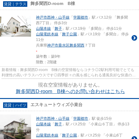
舞多聞西D-room B棟
賃貸｜テラス
神戸市西神・山手線
「
学園都市
」駅 バス12分 「舞多聞
西7丁目」 停歩3分
山陽本線
「
舞子
」駅 バス19分 「多聞台」 停歩11分
山陽電鉄本線
「
舞子公園
」駅 バス19分 「多聞台」 停歩
11分
兵庫県
神戸市垂水区
舞多聞西
７丁目
-
築年数：築9年
階数：2階建
新着情報：舞多聞西D-room B棟の空室情報ならコチラ◎2駅利用可能でとても
利便性の高いテラスハウスです◎四季折々の風を感じられる通風良好な快適のテ
ラスハウスです◎独自の世界観が輝...
現在空室情報がありません。
舞多聞西D-room B棟へのお問い合わせはこちら
エスキュートウィズ小束台
賃貸｜ハイツ
神戸市西神・山手線
「
学園都市
」駅 徒歩15分
山陽本線
「
舞子
」駅 バス25分 「小束山６丁目」 停歩13
分
山陽電鉄本線
「
舞子公園
」駅 バス25分 「小束山6丁