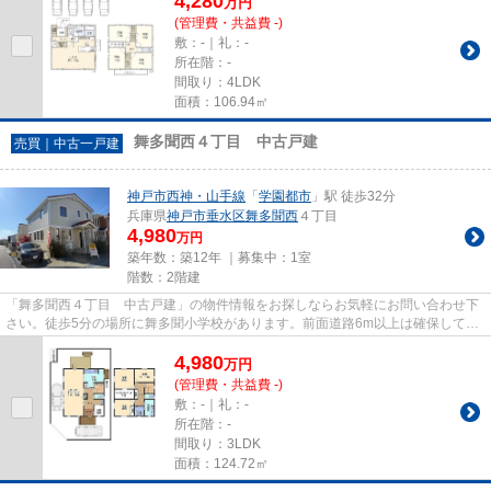
4,280
万
円
(管理費・共益費 -)
敷：-｜礼：-
所在階：-
間取り：4LDK
面積：106.94㎡
舞多聞西４丁目 中古戸建
売買｜中古一戸建
神戸市西神・山手線
「
学園都市
」駅 徒歩32分
兵庫県
神戸市垂水区
舞多聞西
４丁目
4,980
万円
築年数：築12年 ｜募集中：
1室
階数：2階建
「舞多聞西４丁目 中古戸建」の物件情報をお探しならお気軽にお問い合わせ下
さい。徒歩5分の場所に舞多聞小学校があります。前面道路6m以上は確保してい
るので車の出し入れもラクラク...
4,980
万
円
(管理費・共益費 -)
敷：-｜礼：-
所在階：-
間取り：3LDK
面積：124.72㎡