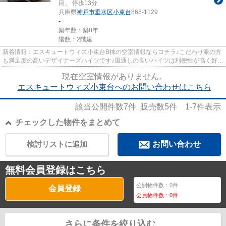
目」 停歩13分
兵庫県
神戸市垂水区
小束台
868-1129
-
築年数：築8年
階数：2階建
新着情報：エスキュートウィズ小束台B棟の空室情報ならコチラ♪こだわり派の方
も満足度の高いデザイナーズハイツです♪風通しの良いハイツは利便性が高く好条
件です♪充実の設備が嬉しい...
現在空室情報がありません。
エスキュートウィズ小束台へのお問い合わせはこちら
該当公開件数
7
件 販売数
5
件
1-7
件表示
チェックした物件をまとめて
検討リストに追加
お問い合わせ
無料会員登録はこちら
公開物件数：
0
件
会員登録
会員物件数：
0
件
さらに条件を絞り込む