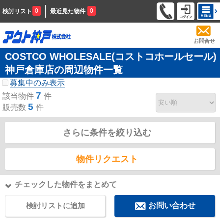
0
0
検討リスト
最近見た物件
お問合せ
COSTCO WHOLESALE(コストコホールセール)
神戸倉庫店の周辺物件一覧
募集中のみ表示
7
該当物件
件
5
販売数
件
さらに条件を絞り込む
物件リクエスト
チェックした物件をまとめて
検討リストに追加
お問い合わせ