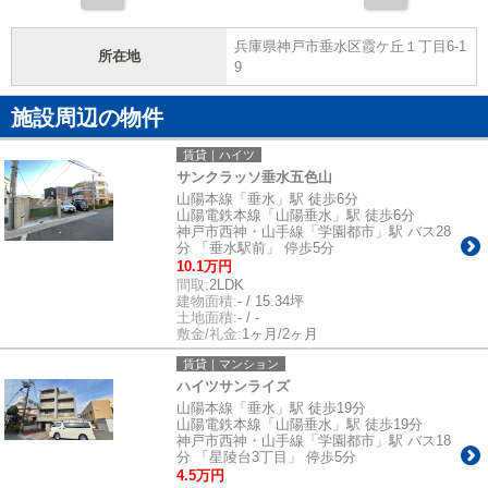
兵庫県神戸市垂水区霞ケ丘１丁目6-1
所在地
9
施設周辺の物件
賃貸｜ハイツ
サンクラッソ垂水五色山
山陽本線「垂水」駅 徒歩6分
山陽電鉄本線「山陽垂水」駅 徒歩6分
神戸市西神・山手線「学園都市」駅 バス28
分 「垂水駅前」 停歩5分
10.1万円
間取:
2LDK
建物面積:
- / 15.34坪
土地面積:
- / -
敷金/礼金:
1ヶ月/2ヶ月
賃貸｜マンション
ハイツサンライズ
山陽本線「垂水」駅 徒歩19分
山陽電鉄本線「山陽垂水」駅 徒歩19分
神戸市西神・山手線「学園都市」駅 バス18
分 「星陵台3丁目」 停歩5分
4.5万円