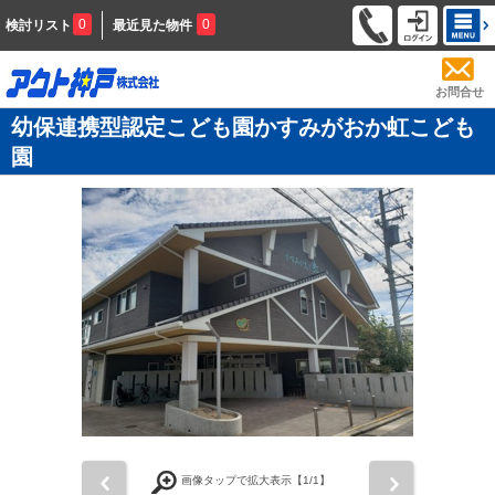
0
0
検討リスト
最近見た物件
お問合せ
幼保連携型認定こども園かすみがおか虹こども
園
前
次
画像タップで拡大表示【
1
/1】