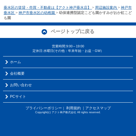
垂水区の賃貸・売買・不動産は【アクト神戸垂水店】
>
周辺施設案内
>
神戸市
垂水区
>
神戸市垂水区の幼稚園
>
幼保連携型認定こども園かすみがおか虹こど
も園
ページトップに戻る
営業時間:9:00～19:00
定休日:水曜日(その他：年末年始・お盆・GW）
ホーム
会社概要
お問い合わせ
PCサイト
プライバシーポリシー
利用規約
｜アクセスマップ
｜
Copyright(c) アクト神戸株式会社 All rights reserved.