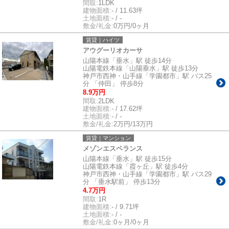
間取:
1LDK
建物面積:
- / 11.63坪
土地面積:
- / -
敷金/礼金:
0万円/0ヶ月
賃貸｜ハイツ
アウグーリオカーサ
山陽本線「垂水」駅 徒歩14分
山陽電鉄本線「山陽垂水」駅 徒歩13分
神戸市西神・山手線「学園都市」駅 バス25
分 「仲田」 停歩8分
8.9万円
間取:
2LDK
建物面積:
- / 17.62坪
土地面積:
- / -
敷金/礼金:
2万円/13万円
賃貸｜マンション
メゾンエスペランス
山陽本線「垂水」駅 徒歩15分
山陽電鉄本線「霞ヶ丘」駅 徒歩4分
神戸市西神・山手線「学園都市」駅 バス29
分 「垂水駅前」 停歩13分
4.7万円
間取:
1R
建物面積:
- / 9.71坪
土地面積:
- / -
敷金/礼金:
0ヶ月/0ヶ月