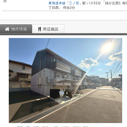
目
東海道本線
「
三ノ宮
」駅 バス51分 「緑が丘西1
軽
丁目西」 停歩2分
物件情報
周辺施設