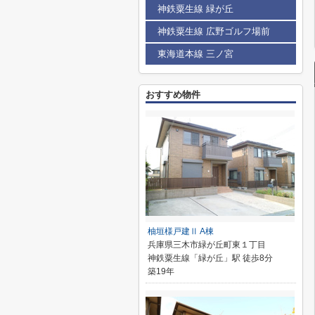
神鉄粟生線 緑が丘
神鉄粟生線 広野ゴルフ場前
東海道本線 三ノ宮
おすすめ物件
柚垣様戸建Ⅱ A棟
兵庫県三木市緑が丘町東１丁目
神鉄粟生線「緑が丘」駅 徒歩8分
築19年