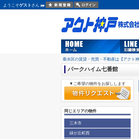
ようこそ
ゲスト
さん
垂水区の賃貸・売買・不動産は【アクト
パークハイム七番館
▼ご希望の物件をお探しします
同じエリアの物件
三木市
緑が丘町西