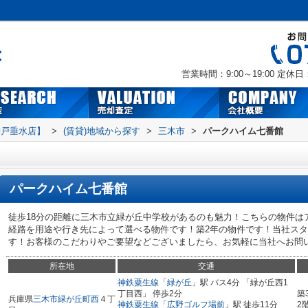
営業時間：9:00～19:00
定休日
神戸垂水店】
>
(賃貸)地域から探す
>
三木市
>
パークハイム七番館
パークハイム七番館
徒歩18分の距離に三木市立緑が丘中学校があるのも魅力！こちらの物件は
経路を用途や行き先によって選べる物件です！築2年の物件です！当社ス
す！お客様のこだわりやご要望などございましたら、お気軽に当社へお問い合わ
所在地
交通
神鉄粟生線
「
緑が丘
」駅 バス4分 「緑が丘西1
丁目西」 停歩2分
築
兵庫県
三木市
緑が丘町西
４丁
神鉄粟生線
「
広野ゴルフ場前
」駅 徒歩11分
2