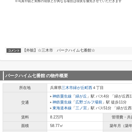
※写真や図と実際の現状とが異なる場合は現状を優先させていただきます
【外観】☆三木市 パークハイム七番館☆
コメント
パークハイム七番館
の物件概要
所在地
兵庫県
三木市
緑が丘町西
４丁目
神鉄粟生線
「
緑が丘
」駅 バス4分 「緑が丘西
神鉄粟生線
「
広野ゴルフ場前
」駅 徒歩11分
交通
東海道本線
「
三ノ宮
」駅 バス51分 「緑が丘西
賃料
8.2万円
管理費・共
面積
58.77㎡
築年月（築