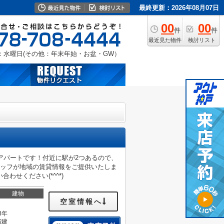
最終更新：2026年08月07日
00
00
件
件
最近見た物件
検討リスト
：水曜日(その他：年末年始・お盆・GW）
アパートです！付近に駅が2つあるので、
タッフが地域の賃貸情報をご提供いたしま
せください(*^^*)
建物
空室情報へ
3年
階建