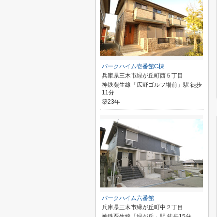
パークハイム壱番館C棟
兵庫県三木市緑が丘町西５丁目
神鉄粟生線「広野ゴルフ場前」駅 徒歩
11分
築23年
パークハイム六番館
兵庫県三木市緑が丘町中２丁目
神鉄粟生線「緑が丘」駅 徒歩15分