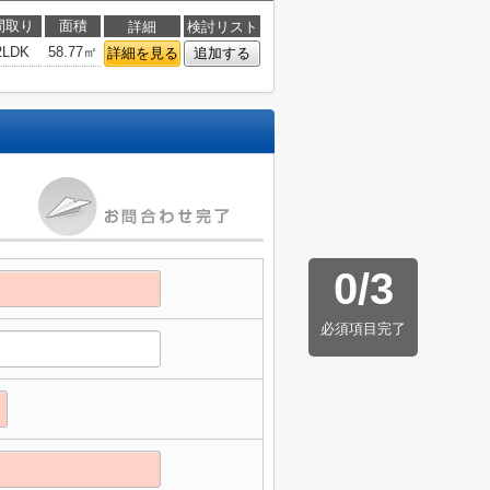
間取り
面積
詳細
検討リスト
2LDK
58.77㎡
詳細を見る
追加する
0
/
3
必須項目完了