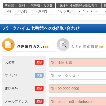
所在階
賃料
管理費・共益費
敷金/礼金/保証金/償却/敷引
2階
8.2万円
6,000円
/
/
/
/
3万円
8万円
-
-
-
パークハイム七番館
へのお問い合わせ
お名前
必須
フリガナ
任意
電話番号
必須
メールアドレス
必須