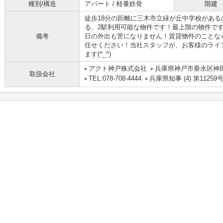
種別/構造
アパート / 軽量鉄骨
階建
徒歩18分の距離に三木市立緑が丘中学校があ
る、2駅利用可能な物件です！最上階の物件で
備考
日の外出も苦になりません！賃貸物件のことな
任せください！当社スタッフが、お客様のライ
ます(^_^)
アクト神戸株式会社
兵庫県神戸市垂水区神田町
取扱会社
TEL:078-708-4444
兵庫県知事 (4) 第11259