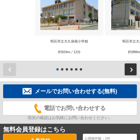
明石市立大久保南小学校
明石市立大
約924m／12分
約988
前
メールでお問い合わせする(無料)
電話でお問い合わせする
現況の確認はお気軽にお問い合わせください。
無料会員登録はこちら
公開物件数：
0
件