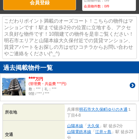
公開物件数：
0
件
会員登録
会員物件数：
0
件
こだわりポイント満載のオーズコート！こちらの物件はマ
ンションです！駅まで徒歩2分の位置に立地する、アクセ
ス良好な物件です！10階建ての物件を是非ご覧ください！
明石市エリアと山陽本線大久保付近での賃貸マンション、
賃貸アパートをお探しの方はぜひコチラからお問い合わせ
やご連絡をください(^_^)
過去掲載物件一覧
***
万円
(管理費・共益費 ***円)
敷：***｜礼：***
9階 / *** / ***
兵庫県
明石市
大久保町ゆりのき通
１
所在地
丁目4-8
山陽本線
「
大久保
」駅 徒歩2分
山陽電鉄本線
「
江井ヶ島
」駅 徒歩23
交通
分