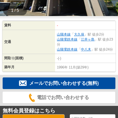
1 / 5
賃料
-
山陽本線
「
大久保
」駅 徒歩2分
山陽電鉄本線
「
江井ヶ島
」駅 徒歩23
交通
分
山陽電鉄本線
「
中八木
」駅 徒歩24分
間取り(面積)
-(-)
築年月
1996年 11月(築29年)
メールでお問い合わせする(無料)
電話でお問い合わせする
無料会員登録はこちら