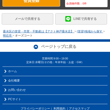
会員登録
会員物件数：
0
件
メールで共有する
LINEで共有する
垂水区の賃貸・売買・不動産は【アクト神戸垂水店】
>
(賃貸)地域から探す
>
明石市
>
オーズコート
ページトップに戻る
営業時間:9:00～19:00
定休日:水曜日(その他：年末年始・お盆・GW）
ホーム
会社概要
お問い合わせ
PCサイト
プライバシーポリシー
利用規約
｜アクセスマップ
｜