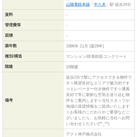
山陽電鉄本線
「
中八木
」駅 徒歩24分
賃料
-
管理費等
-
面積
-
築年数
1996年 11月 (築29年)
種別/構造
マンション/鉄骨鉄筋コンクリート
階建
10階建
徒歩2分で駅にアクセスできる物件で
す☆眺望良好なエリアで魅力的です
☆エレベーター付き物件です☆通風
良好で常に新鮮な空気を送り込む物
備考
件をご案内します☆当社スタッフが
地域の賃貸情報をご提供いたします
☆お客様のこだわりやご要望などご
ざいましたら、お気軽に当社へお問
い合わせください(*^_^*)
アクト神戸株式会社