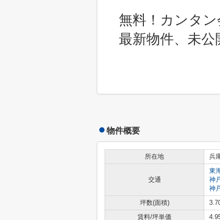
無料！カンタン
最新物件、未公
物件概要
所在地
兵
東
交通
神
神
坪数(面積)
3.7
賃料/坪単価
4.