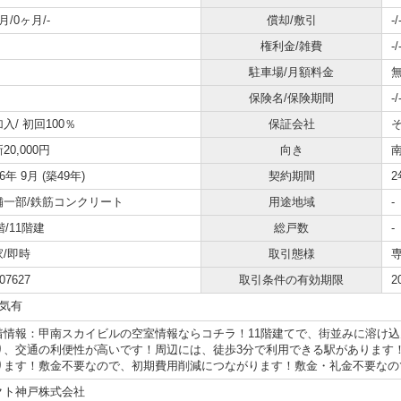
月/0ヶ月/-
償却/敷引
-/
権利金/雑費
-/
駐車場/月額料金
無
保険名/保険期間
-/
加入/
初回100％
保証会社
20,000円
向き
76年 9月 (築49年)
契約期間
2
舗一部/鉄筋コンクリート
用途地域
-
2階/11階建
総戸数
-
家/即時
取引態様
07627
取引条件の有効期限
2
気有
着情報：甲南スカイビルの空室情報ならコチラ！11階建てで、街並みに溶け
り、交通の利便性が高いです！周辺には、徒歩3分で利用できる駅があります
ります！敷金不要なので、初期費用削減につながります！敷金・礼金不要なので
クト神戸株式会社