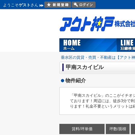
ようこそ
ゲスト
さん
垂水区の賃貸・売買・不動産は【アクト
甲南スカイビル
物件紹介
「甲南スカイビル」のここがイチオ
ております！周辺には、徒歩3分で
ります！礼金不要というメリットは経済
賃料/坪単価
坪数/面積