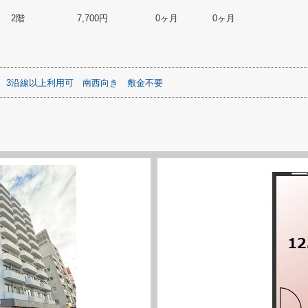
2階
7,700円
0ヶ月
0ヶ月
3沿線以上利用可
南西向き
敷金不要