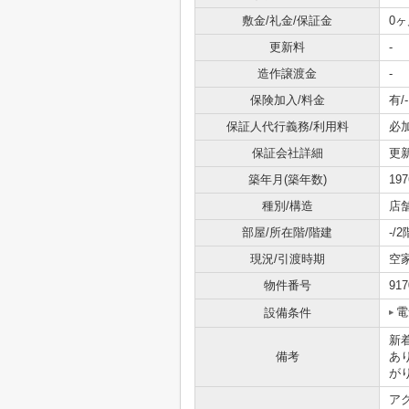
敷金/礼金/保証金
0ヶ
更新料
-
造作譲渡金
-
保険加入/料金
有/-
保証人代行義務/利用料
必
保証会社詳細
更新
築年月(築年数)
19
種別/構造
店
部屋/所在階/階建
-/
現況/引渡時期
空
物件番号
917
電
設備条件
新
備考
あ
が
ア