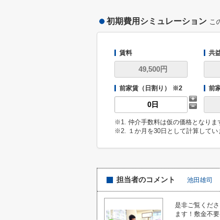
初期費用シミュレーション
こ
賃料
共
前家賃（日割り） ※2
前
※1. 仲介手数料は仮の価格となり
※2. １か月を30日として計算して
担当者のコメント
池田雄司
是非ご覧くださ
ます！敷金不要