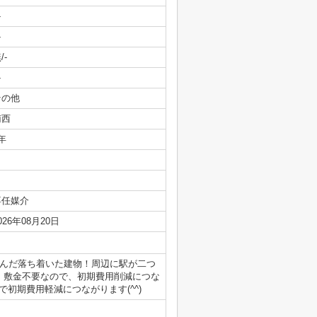
-
-
/-
-
その他
南西
年
専任媒介
026年08月20日
込んだ落ち着いた建物！周辺に駅が二つ
！敷金不要なので、初期費用削減につな
初期費用軽減につながります(^^)