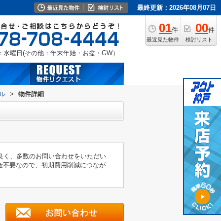
最終更新：2026年08月07日
01
00
件
件
最近見た物件
検討リスト
：水曜日(その他：年末年始・お盆・GW）
ル
>
物件詳細
良く、多数のお問い合わせをいただい
金不要なので、初期費用削減につなが