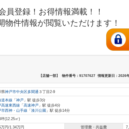
会員登録！お得情報満載！！
開物件情報が閲覧いただけます！
【店舗一部】
物件番号：91707627
情報更新日：2026年
庫県
神戸市中央区
多聞通
３丁目2-9
海道本線
「
神戸
」駅 徒歩3分
戸高速東西線
「
高速神戸
」駅 徒歩4分
戸市西神・山手線
「
湊川公園
」駅 徒歩14分
0坪(12.25㎡)
95万円/1.34万円
管理費・共益費
7