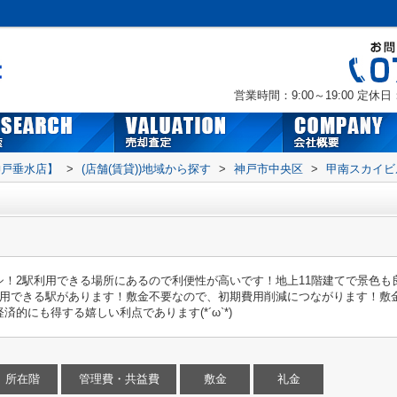
営業時間：9:00～19:00
定休日
神戸垂水店】
>
(店舗(賃貸))地域から探す
>
神戸市中央区
>
甲南スカイビ
シ！2駅利用できる場所にあるので利便性が高いです！地上11階建てで景色も
利用できる駅があります！敷金不要なので、初期費用削減につながります！敷
的にも得する嬉しい利点であります(*´ω`*)
所在階
管理費・共益費
敷金
礼金