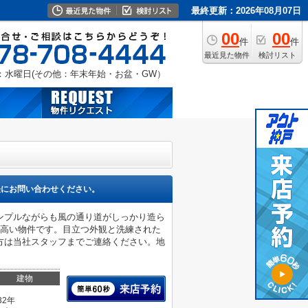
最終更新：2026年08月07日
00
00
件
件
最近見た物件
検討リスト
：水曜日(その他：年末年始・お盆・GW）
軽にお問い合わせください。
ンプルながらも風の通り道がしっかり造ら
の高い物件です。目立つ外観と洗練された
方は当社スタッフまでご連絡ください。地
建物
32年