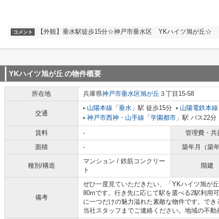
【外観】垂水駅徒歩15分☆神戸市垂水区 YKハイツ旭が丘☆
コメント
YKハイツ旭が丘
の物件概要
所在地
兵庫県
神戸市垂水区
旭が丘
３丁目15-58
山陽本線
「
垂水
」駅 徒歩15分
山陽電鉄本線
交通
神戸市西神・山手線
「
学園都市
」駅 バス22分
賃料
-
管理費・共
面積
-
築年月（築
マンション / 鉄筋コンクリー
種別/構造
階建
ト
ぜひ一度見ていただきたい、「YKハイツ旭が
80mです。行き先に応じて駅を選べる2駅利用
備考
に一つだけの魅力溢れた素敵な物件です。でき
当社スタッフまでご連絡ください。地域の不動