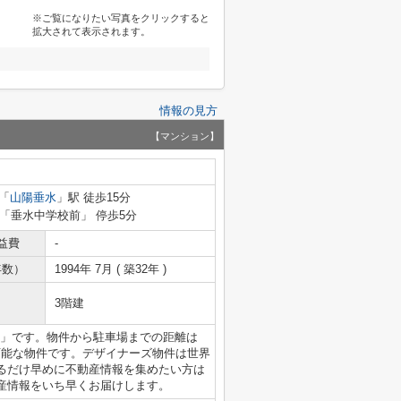
※ご覧になりたい写真をクリックすると
拡大されて表示されます。
情報の見方
【マンション】
「
山陽垂水
」駅 徒歩15分
 「垂水中学校前」 停歩5分
益費
-
年数）
1994年 7月 ( 築32年 )
3階建
丘」です。物件から駐車場までの距離は
可能な物件です。デザイナーズ物件は世界
るだけ早めに不動産情報を集めたい方は
産情報をいち早くお届けします。