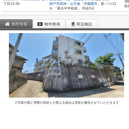
3
丁目15-58
神戸市西神・山手線
「
学園都市
」駅 バス22
鉄
分 「垂水中学校前」 停歩5分
物件情報
物件動画
周辺施設
※写真や図と実際の現状とが異なる場合は現状を優先させていただきます