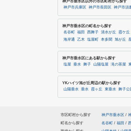
神戸市垂水区以外の市区町村から探す
神戸市兵庫区
神戸市長田区
神戸市須
神戸市垂水区の町名から探す
名谷町
福田
西舞子
清水が丘
霞ケ丘
海岸通
乙木
塩屋町
本多聞
旭が丘
神戸市垂水区にある駅から探す
塩屋
垂水
舞子
山陽塩屋
滝の茶屋
YKハイツ旭が丘周辺の駅から探す
山陽垂水
垂水
霞ヶ丘
東垂水
舞子公
市区町村から探す
神戸市垂水区
/
町名から探す
名谷町
/
福田
/