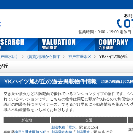
営業時間：9:00～19:00
定休日
神戸垂水店】
>
(賃貸)地域から探す
>
神戸市垂水区
>
YKハイツ旭が丘
が丘
YKハイツ旭が丘
の過去掲載物件情報
現況の確認はお気
空き巣や放火などの防犯面で優れているマンションタイプの物件です。シ
れているマンションです。こちらの物件は周辺に駅が2つあるので利便性
設計の内装を持つデザイナーズ。できるだけ早めに不動産情報を集めたい
域の不動産情報をいち早くお届けします。
所在地
交通
山陽本線
「
垂水
」駅 徒歩15分
築
兵庫県
神戸市垂水区
旭が丘
３
山陽電鉄本線
「
山陽垂水
」駅 徒歩15分