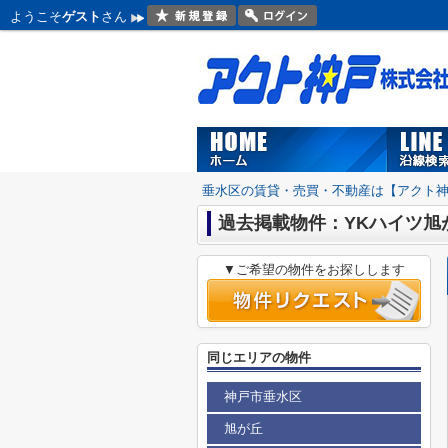
ようこそ
ゲスト
さん
垂水区の賃貸・売買・不動産は【アクト
過去掲載物件：YKハイツ旭
▼ご希望の物件をお探しします
同じエリアの物件
神戸市垂水区
旭が丘