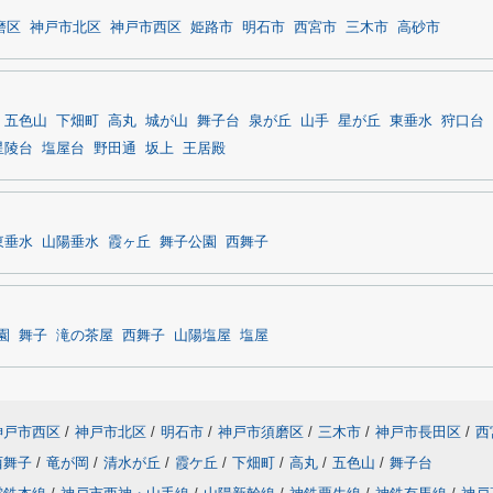
磨区
神戸市北区
神戸市西区
姫路市
明石市
西宮市
三木市
高砂市
五色山
下畑町
高丸
城が山
舞子台
泉が丘
山手
星が丘
東垂水
狩口台
星陵台
塩屋台
野田通
坂上
王居殿
東垂水
山陽垂水
霞ヶ丘
舞子公園
西舞子
園
舞子
滝の茶屋
西舞子
山陽塩屋
塩屋
神戸市西区
/
神戸市北区
/
明石市
/
神戸市須磨区
/
三木市
/
神戸市長田区
/
西
西舞子
/
竜が岡
/
清水が丘
/
霞ケ丘
/
下畑町
/
高丸
/
五色山
/
舞子台